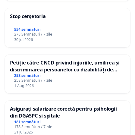
Stop cerșetoria
554 semnături
278 Semnături / 7 zile
30 Jul 2026
Petiție către CNCD privind injuriile, umilirea și
discriminarea persoanelor cu dizabilități de
către utilizatorul TikTok „Gorici”
258 semnături
258 Semnături / 7 zile
1 Aug 2026
Asigurați salarizare corectă pentru psihologii
din DGASPC și spitale
181 semnături
178 Semnături / 7 zile
31 Jul 2026