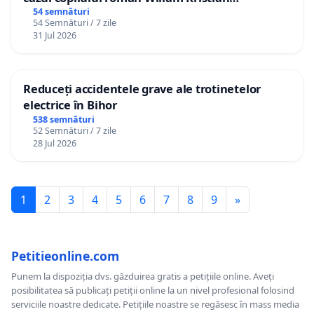
Gheorghe, aflat în plasament în Danemarca de
54 semnături
54 Semnături / 7 zile
12 ani
31 Jul 2026
Reduceți accidentele grave ale trotinetelor
electrice în Bihor
538 semnături
52 Semnături / 7 zile
28 Jul 2026
1
2
3
4
5
6
7
8
9
»
Petitieonline.com
Punem la dispoziția dvs. găzduirea gratis a petițiile online. Aveți
posibilitatea să publicați petiții online la un nivel profesional folosind
serviciile noastre dedicate. Petițiile noastre se regăsesc în mass media