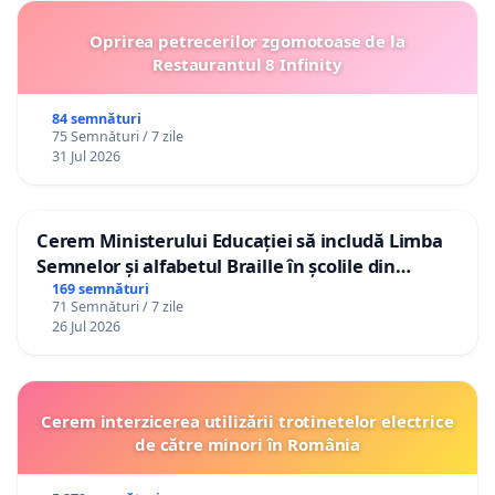
Oprirea petrecerilor zgomotoase de la
Restaurantul 8 Infinity
84 semnături
75 Semnături / 7 zile
31 Jul 2026
Cerem Ministerului Educației să includă Limba
Semnelor și alfabetul Braille în școlile din
Republica Moldova!
169 semnături
71 Semnături / 7 zile
26 Jul 2026
Cerem interzicerea utilizării trotinetelor electrice
de către minori în România