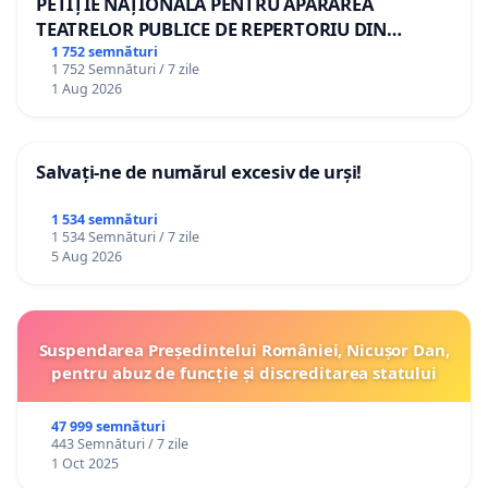
PETIȚIE NAȚIONALĂ PENTRU APĂRAREA
TEATRELOR PUBLICE DE REPERTORIU DIN
ROMÂNIA
1 752 semnături
1 752 Semnături / 7 zile
1 Aug 2026
Salvați-ne de numărul excesiv de urși!
1 534 semnături
1 534 Semnături / 7 zile
5 Aug 2026
Suspendarea Președintelui României, Nicușor Dan,
pentru abuz de funcție și discreditarea statului
47 999 semnături
443 Semnături / 7 zile
1 Oct 2025