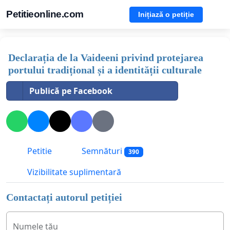
Petitieonline.com
Inițiază o petiție
Declarația de la Vaideeni privind protejarea
portului tradițional și a identității culturale
Publică pe Facebook
Petitie
Semnături
390
Vizibilitate suplimentară
Contactați autorul petiției
Numele tău