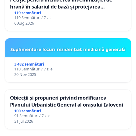
hrană în salariul de bază și protejarea
gradațiilor de vechime pentru asistenții
119 semnături
119 Semnături / 7 zile
personali
6 Aug 2026
Suplimentare locuri rezidențiat medicină generală
3 482 semnături
110 Semnături / 7 zile
20 Nov 2025
Obiecții și propuneri privind modificarea
Planului Urbanistic General al orașului Ialoveni
100 semnături
91 Semnături / 7 zile
31 Jul 2026