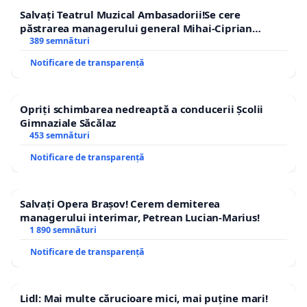
Salvați Teatrul Muzical Ambasadorii!Se cere
păstrarea managerului general Mihai-Ciprian
ROGOJAN
389 semnături
Notificare de transparență
Opriți schimbarea nedreaptă a conducerii Școlii
Gimnaziale Săcălaz
453 semnături
Notificare de transparență
Salvați Opera Brașov! Cerem demiterea
managerului interimar, Petrean Lucian-Marius!
1 890 semnături
Notificare de transparență
Lidl: Mai multe cărucioare mici, mai puține mari!