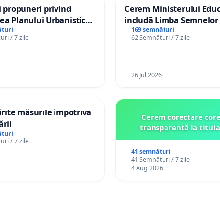
și propuneri privind
Cerem Ministerului Educ
ea Planului Urbanistic
includă Limba Semnelor 
l orașului Ialoveni
alfabetul Braille în școlil
turi
169 semnături
ri / 7 zile
62 Semnături / 7 zile
Republica Moldova!
6
26 Jul 2026
tărite măsurile împotriva
Cerem corectare core
ării
transparentă la titula
turi
ri / 7 zile
41 semnături
41 Semnături / 7 zile
6
4 Aug 2026