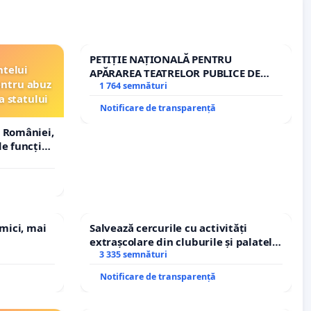
PETIȚIE NAȚIONALĂ PENTRU
ntelui
APĂRAREA TEATRELOR PUBLICE DE
entru abuz
REPERTORIU DIN ROMÂNIA
1 764 semnături
a statului
Notificare de transparență
 României,
e funcție
 mici, mai
Salvează cercurile cu activități
extrașcolare din cluburile și palatele
copiilor
3 335 semnături
Notificare de transparență