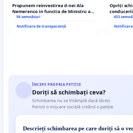
Propunem reinvestirea d-nei Ala
Opriți sc
Nemerenco in functia de Ministru al
conducerii
Sanatatii
56 semnături
453 semnă
Notificare de transparență
Notificar
ÎNCEPE PROPRIA PETIȚIE
Doriți să schimbați ceva?
Schimbarea nu se întâmplă dacă tăceți.
Porniți o mișcare socială creând o petiție.
Descrieți schimbarea pe care doriți să o ve