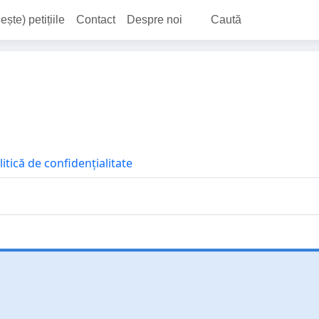
ește) petițiile
Contact
Despre noi
Caută
litică de confidențialitate