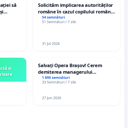
ației să
Solicităm implicarea autorităților
și
române în cazul copilului român
e din
Wiliam Kristian Gheorghe, aflat în
54 semnături
51 Semnături / 7 zile
plasament în Danemarca de 12
ani
31 Jul 2026
Salvați Opera Brașov! Cerem
ctă și
demiterea managerului
rizare
interimar, Petrean Lucian-Marius!
1 890 semnături
33 Semnături / 7 zile
27 Jun 2026