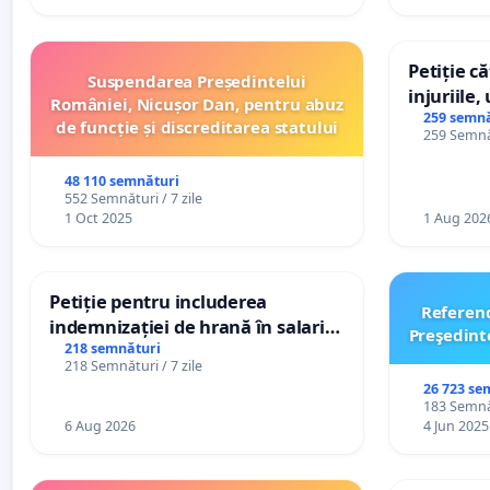
Petiție c
Suspendarea Președintelui
injuriile,
României, Nicușor Dan, pentru abuz
persoanel
259 semnă
de funcție și discreditarea statului
259 Semnăt
către util
48 110 semnături
552 Semnături / 7 zile
1 Oct 2025
1 Aug 202
Petiție pentru includerea
Referen
indemnizației de hrană în salariul
Preşedint
de bază și protejarea gradațiilor
218 semnături
218 Semnături / 7 zile
de vechime pentru asistenții
26 723 se
personali
183 Semnăt
6 Aug 2026
4 Jun 2025