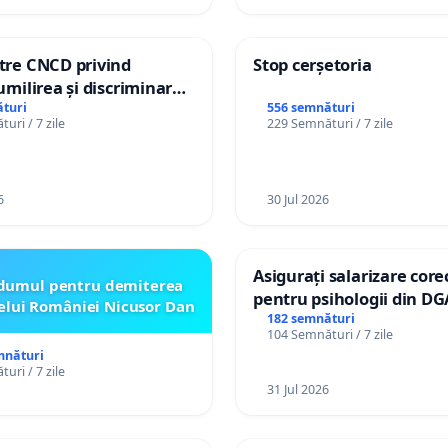
ătre CNCD privind
Stop cerșetoria
 umilirea și discriminarea
or cu dizabilități de
turi
556 semnături
uri / 7 zile
229 Semnături / 7 zile
izatorul TikTok „Gorici”
6
30 Jul 2026
Asigurați salarizare core
dumul pentru demiterea
pentru psihologii din DG
elui României Nicusor Dan
spitale
182 semnături
104 Semnături / 7 zile
mnături
uri / 7 zile
31 Jul 2026