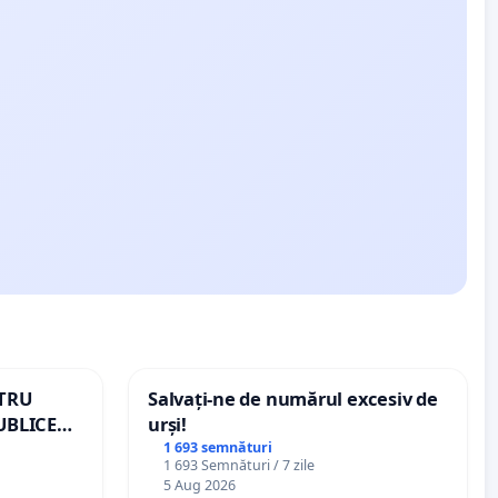
NTRU
Salvați-ne de numărul excesiv de
UBLICE
urși!
MÂNIA
1 693 semnături
1 693 Semnături / 7 zile
5 Aug 2026