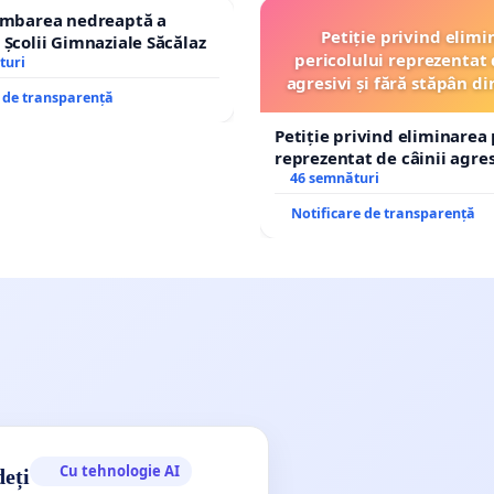
himbarea nedreaptă a
Petiție privind elimi
 Școlii Gimnaziale Săcălaz
pericolului reprezentat 
turi
agresivi și fără stăpân 
e de transparență
Tunari
Petiție privind eliminarea 
reprezentat de câinii agresi
stăpân din comuna Tunari
46 semnături
Notificare de transparență
Cu tehnologie AI
deți