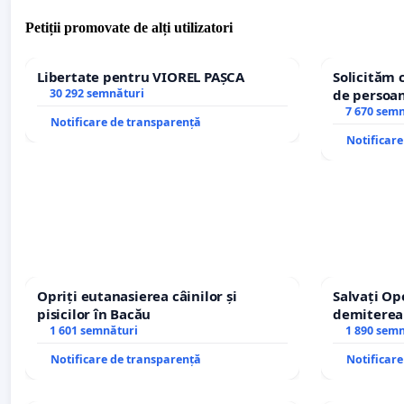
Petiții promovate de alți utilizatori
Libertate pentru VIOREL PAȘCA
Solicităm 
30 292 semnături
de persoan
7 670 sem
Notificare de transparență
Notificar
Opriți eutanasierea câinilor și
Salvați Op
pisicilor în Bacău
demiterea
1 601 semnături
Petrean Lu
1 890 sem
Notificare de transparență
Notificar