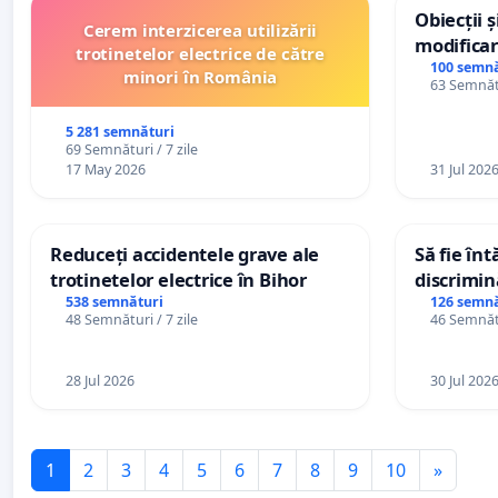
Obiecții 
Cerem interzicerea utilizării
modificar
trotinetelor electrice de către
General a
100 semnă
minori în România
63 Semnătu
5 281 semnături
69 Semnături / 7 zile
17 May 2026
31 Jul 202
Reduceți accidentele grave ale
Să fie în
trotinetelor electrice în Bihor
discrimin
538 semnături
126 semnă
48 Semnături / 7 zile
46 Semnătu
28 Jul 2026
30 Jul 202
1
2
3
4
5
6
7
8
9
10
»