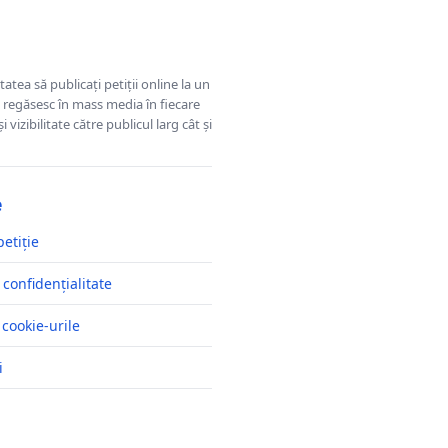
tatea să publicați petiții online la un
se regăsesc în mass media în fiecare
 vizibilitate către publicul larg cât și
e
petiție
 confidențialitate
 cookie-urile
i