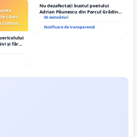
Nu dezafectați bustul poetului
narea
Adrian Păunescu din Parcul Grădina
de câinii
Icoanei! Stop cenzurii culturale!
36 semnături
din comuna
Notificare de transparență
pericolului
vi și fără