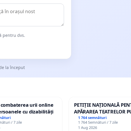
dă pentru dvs.
de la început
 combaterea urii online
PETIȚIE NAȚIONALĂ PE
ersoanele cu dizabilități
APĂRAREA TEATRELOR P
DE REPERTORIU DIN RO
nături
1 764 semnături
ături / 7 zile
1 764 Semnături / 7 zile
6
1 Aug 2026