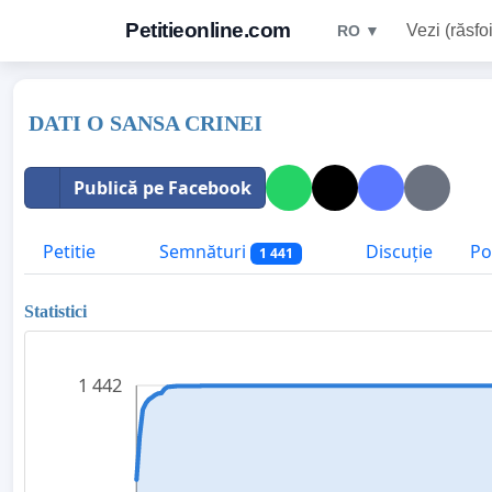
Petitieonline.com
Vezi (răsfoi
RO ▼
DATI O SANSA CRINEI
Publică pe Facebook
Petitie
Semnături
Discuție
Po
1 441
Statistici
1 442