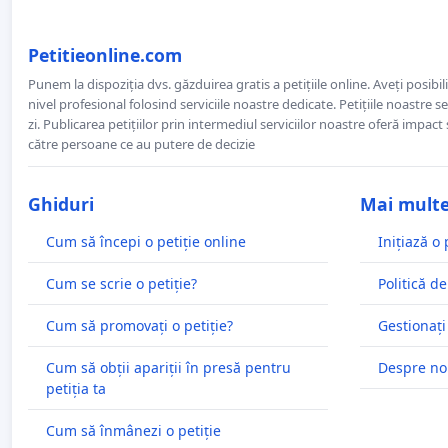
Petitieonline.com
Punem la dispoziția dvs. găzduirea gratis a petițiile online. Aveți posibili
nivel profesional folosind serviciile noastre dedicate. Petițiile noastre 
zi. Publicarea petițiilor prin intermediul serviciilor noastre oferă impact și
către persoane ce au putere de decizie
Ghiduri
Mai mult
Cum să începi o petiție online
Inițiază o 
Cum se scrie o petiție?
Politică de
Cum să promovați o petiție?
Gestionați
Cum să obții apariții în presă pentru
Despre no
petiția ta
Cum să înmânezi o petiție