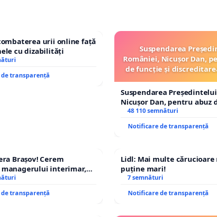
combaterea urii online față
Suspendarea Președi
ele cu dizabilități
României, Nicușor Dan, p
nături
de funcție și discreditare
e de transparență
Suspendarea Președintelui
Nicușor Dan, pentru abuz d
și discreditarea statului
48 110 semnături
Notificare de transparență
era Brașov! Cerem
Lidl: Mai multe cărucioare
 managerului interimar,
puține mari!
cian-Marius!
nături
7 semnături
e de transparență
Notificare de transparență