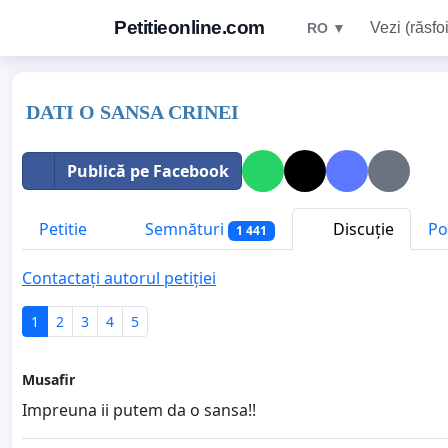
Petitieonline.com
Vezi (răsfoi
RO ▼
DATI O SANSA CRINEI
Publică pe Facebook
Petitie
Semnături
Discuție
Po
1 441
Contactați autorul petiției
1
2
3
4
5
Musafir
Impreuna ii putem da o sansa!!