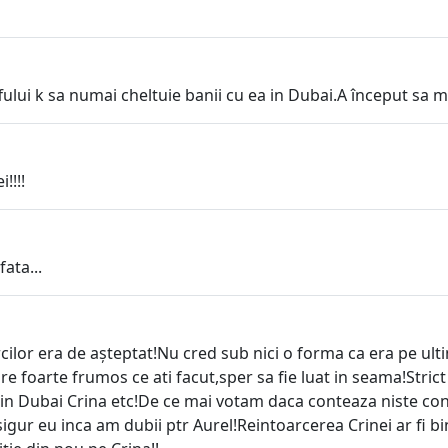
taffului k sa numai cheltuie banii cu ea in Dubai.A început 
!!!!
fata...
rcilor era de așteptat!Nu cred sub nici o forma ca era pe ulti
re foarte frumos ce ati facut,sper sa fie luat in seama!Stric
 in Dubai Crina etc!De ce mai votam daca conteaza niste concu
gur eu inca am dubii ptr Aurel!Reintoarcerea Crinei ar fi bin