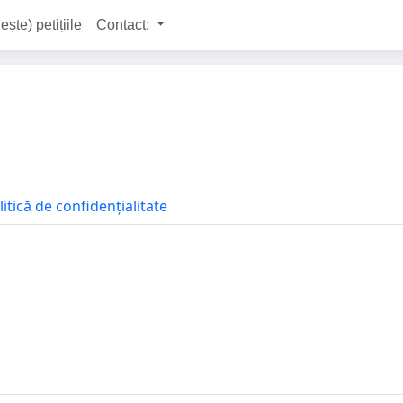
ește) petițiile
Contact:
litică de confidențialitate