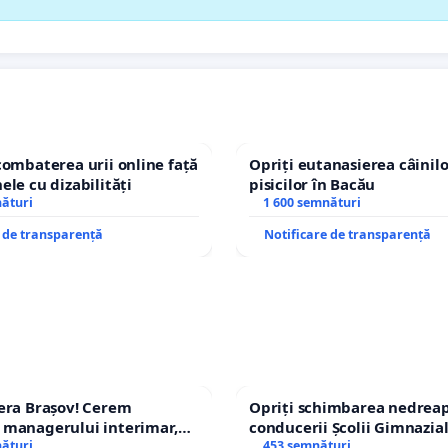
combaterea urii online față
Opriți eutanasierea câinilo
ele cu dizabilități
pisicilor în Bacău
nături
1 600 semnături
e de transparență
Notificare de transparență
era Brașov! Cerem
Opriți schimbarea nedreap
 managerului interimar,
conducerii Școlii Gimnazia
cian-Marius!
nături
453 semnături