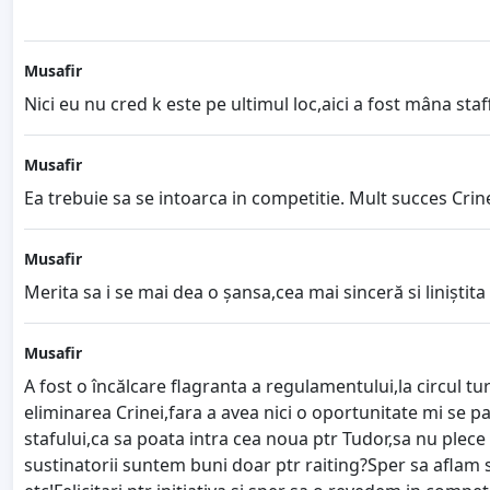
Musafir
Nici eu nu cred k este pe ultimul loc,aici a fost mâna s
Musafir
Ea trebuie sa se intoarca in competitie. Mult succes Crinei
Musafir
Merita sa i se mai dea o șansa,cea mai sinceră si liniștita 
Musafir
A fost o încălcare flagranta a regulamentului,la circul tu
eliminarea Crinei,fara a avea nici o oportunitate mi se pa
stafului,ca sa poata intra cea noua ptr Tudor,sa nu plece
sustinatorii suntem buni doar ptr raiting?Sper sa aflam si