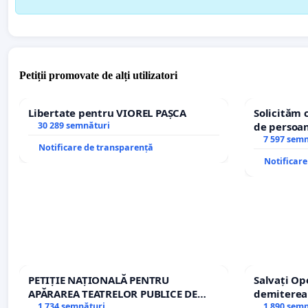
Petiții promovate de alți utilizatori
Libertate pentru VIOREL PAȘCA
Solicităm 
30 289 semnături
de persoan
7 597 sem
Notificare de transparență
Notificar
PETIȚIE NAȚIONALĂ PENTRU
Salvați Op
APĂRAREA TEATRELOR PUBLICE DE
demiterea
REPERTORIU DIN ROMÂNIA
1 734 semnături
Petrean Lu
1 890 sem