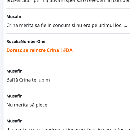
etc!Felicitari ptr inițiativa si sper sa o revedem in compet
Musafir
Crina merita sa fie in concurs si nu era pe ultimul loc.....
RozaliaNumberOne
Doresc sa reintre Crina ! #DA
Musafir
Baftă Crina te iubim
Musafir
Nu merita să plece
Musafir
Pt.ca mi sa parut nedrept,si incorect felul in care a fost 