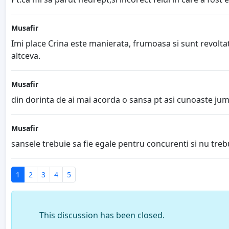
Musafir
Imi place Crina este manierata, frumoasa si sunt revolta
altceva.
Musafir
din dorinta de ai mai acorda o sansa pt asi cunoaste jum
Musafir
sansele trebuie sa fie egale pentru concurenti si nu trebu
1
2
3
4
5
This discussion has been closed.