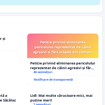
r și
Petiție privind eliminarea
pericolului reprezentat de câinii
agresivi și fără stăpân din comuna
Tunari
Petiție privind eliminarea pericolului
reprezentat de câinii agresivi și fără
stăpân din comuna Tunari
46 semnături
Notificare de transparență
tă a
Lidl: Mai multe cărucioare mici, mai
le Săcălaz
puține mari!
7 semnături