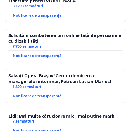
Libertate pentru VIOREL PAȘCA
30 293 semnături
Notificare de transparență
Solicităm combaterea urii online față de persoanele
cu dizabilități
7 705 semnături
Notificare de transparență
Salvați Opera Brașov! Cerem demiterea
managerului interimar, Petrean Lucian-Marius!
1 890 semnături
Notificare de transparență
Lidl: Mai multe cărucioare mici, mai puține mari!
7 semnături
Notificare de transparență