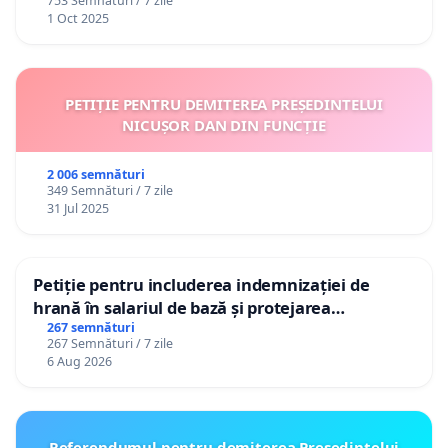
753 Semnături / 7 zile
1 Oct 2025
PETIȚIE PENTRU DEMITEREA PREȘEDINTELUI
NICUȘOR DAN DIN FUNCȚIE
2 006 semnături
349 Semnături / 7 zile
31 Jul 2025
Petiție pentru includerea indemnizației de
hrană în salariul de bază și protejarea
gradațiilor de vechime pentru asistenții
267 semnături
267 Semnături / 7 zile
personali
6 Aug 2026
Referendumul pentru demiterea Preşedintelui