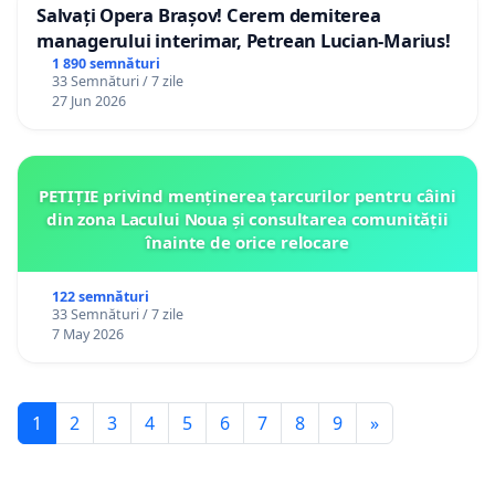
Salvați Opera Brașov! Cerem demiterea
managerului interimar, Petrean Lucian-Marius!
1 890 semnături
33 Semnături / 7 zile
27 Jun 2026
PETIȚIE privind menținerea țarcurilor pentru câini
din zona Lacului Noua și consultarea comunității
înainte de orice relocare
122 semnături
33 Semnături / 7 zile
7 May 2026
1
2
3
4
5
6
7
8
9
»