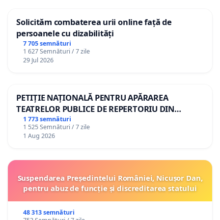
Solicităm combaterea urii online față de
persoanele cu dizabilități
7 705 semnături
1 627 Semnături / 7 zile
29 Jul 2026
PETIȚIE NAȚIONALĂ PENTRU APĂRAREA
TEATRELOR PUBLICE DE REPERTORIU DIN
ROMÂNIA
1 773 semnături
1 525 Semnături / 7 zile
1 Aug 2026
Suspendarea Președintelui României, Nicușor Dan,
pentru abuz de funcție și discreditarea statului
48 313 semnături