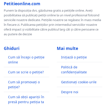
Petitieonline.com
Punem la dispoziția dvs. găzduirea gratis a petițiile online. Aveți
posibilitatea să publicați petiții online la un nivel profesional folosind
serviciile noastre dedicate. Petițiile noastre se regăsesc în mass media
în fiecare zi. Publicarea petițiilor prin intermediul serviciilor noastre
oferă impact și vizibilitate către publicul larg cât și către persoane ce
au putere de decizie
Ghiduri
Mai multe
Cum să începi o petiție
Inițiază o petiție
online
Politică de
Cum se scrie o petiție?
confidențialitate
Cum să promovați o
Gestionați cookie-urile
petiție?
Despre noi
Cum să obții apariții în
presă pentru petiția ta