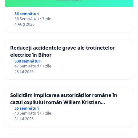
56 semnături
56 Semnături / 7 zile
4 Aug 2026
Reduceți accidentele grave ale trotinetelor
electrice în Bihor
538 semnături
47 Semnături / 7 zile
28 Jul 2026
Solicităm implicarea autorităților române în
cazul copilului român Wiliam Kristian
Gheorghe, aflat în plasament în Danemarca de
55 semnături
40 Semnături / 7 zile
12 ani
31 Jul 2026