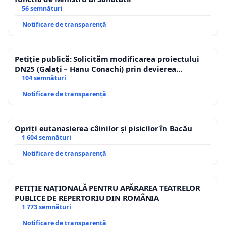
56 semnături
Notificare de transparență
Petiție publică: Solicităm modificarea proiectului
DN25 (Galați – Hanu Conachi) prin devierea
traseului în afara localităților!
104 semnături
Notificare de transparență
Opriți eutanasierea câinilor și pisicilor în Bacău
1 604 semnături
Notificare de transparență
PETIȚIE NAȚIONALĂ PENTRU APĂRAREA TEATRELOR
PUBLICE DE REPERTORIU DIN ROMÂNIA
1 773 semnături
Notificare de transparență