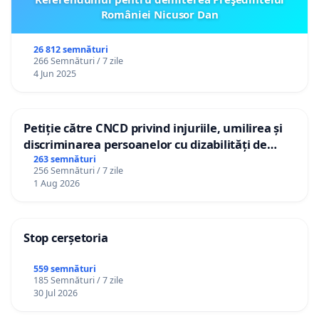
României Nicusor Dan
26 812 semnături
266 Semnături / 7 zile
4 Jun 2025
Petiție către CNCD privind injuriile, umilirea și
discriminarea persoanelor cu dizabilități de
către utilizatorul TikTok „Gorici”
263 semnături
256 Semnături / 7 zile
1 Aug 2026
Stop cerșetoria
559 semnături
185 Semnături / 7 zile
30 Jul 2026