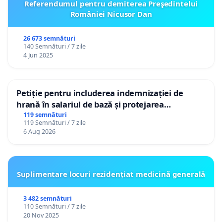
Referendumul pentru demiterea Preşedintelui
României Nicusor Dan
26 673 semnături
140 Semnături / 7 zile
4 Jun 2025
Petiție pentru includerea indemnizației de
hrană în salariul de bază și protejarea
gradațiilor de vechime pentru asistenții
119 semnături
119 Semnături / 7 zile
personali
6 Aug 2026
Suplimentare locuri rezidențiat medicină generală
3 482 semnături
110 Semnături / 7 zile
20 Nov 2025