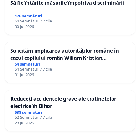
Să fie întărite măsurile împotriva discriminării
126 semnături
64 Semnături / 7 zile
30 Jul 2026
Solicităm implicarea autorităților române în
cazul copilului român Wiliam Kristian
Gheorghe, aflat în plasament în Danemarca de
54 semnături
54 Semnături / 7 zile
12 ani
31 Jul 2026
Reduceți accidentele grave ale trotinetelor
electrice în Bihor
538 semnături
52 Semnături / 7 zile
28 Jul 2026