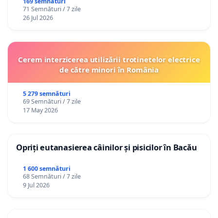
Republica Moldova!
169 semnături
71 Semnături / 7 zile
26 Jul 2026
Cerem interzicerea utilizării trotinetelor electrice
de către minori în România
5 279 semnături
69 Semnături / 7 zile
17 May 2026
Opriți eutanasierea câinilor și pisicilor în Bacău
1 600 semnături
68 Semnături / 7 zile
9 Jul 2026