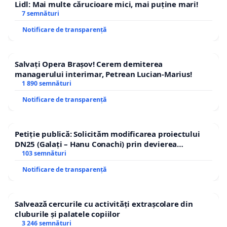
Lidl: Mai multe cărucioare mici, mai puține mari!
7 semnături
Notificare de transparență
Salvați Opera Brașov! Cerem demiterea
managerului interimar, Petrean Lucian-Marius!
1 890 semnături
Notificare de transparență
Petiție publică: Solicităm modificarea proiectului
DN25 (Galați – Hanu Conachi) prin devierea
traseului în afara localităților!
103 semnături
Notificare de transparență
Salvează cercurile cu activități extrașcolare din
cluburile și palatele copiilor
3 246 semnături