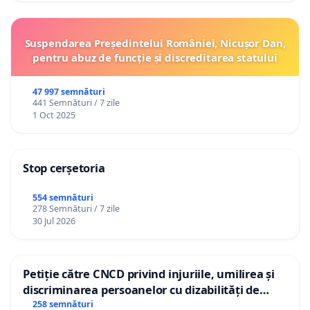
Suspendarea Președintelui României, Nicușor Dan,
pentru abuz de funcție și discreditarea statului
47 997 semnături
441 Semnături / 7 zile
1 Oct 2025
Stop cerșetoria
554 semnături
278 Semnături / 7 zile
30 Jul 2026
Petiție către CNCD privind injuriile, umilirea și
discriminarea persoanelor cu dizabilități de
către utilizatorul TikTok „Gorici”
258 semnături