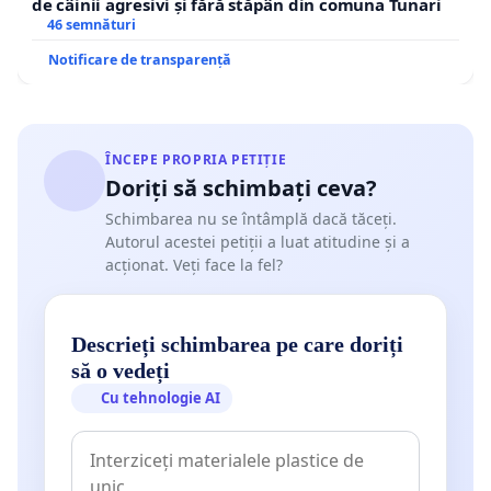
de câinii agresivi și fără stăpân din comuna Tunari
46 semnături
Notificare de transparență
ÎNCEPE PROPRIA PETIȚIE
Doriți să schimbați ceva?
Schimbarea nu se întâmplă dacă tăceți.
Autorul acestei petiții a luat atitudine și a
acționat. Veți face la fel?
Descrieți schimbarea pe care doriți
să o vedeți
Cu tehnologie AI