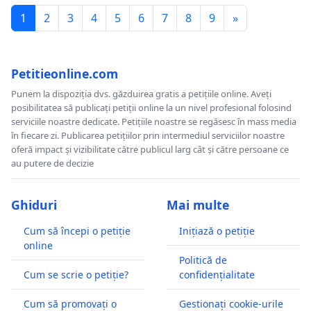
1
2
3
4
5
6
7
8
9
»
Petitieonline.com
Punem la dispoziția dvs. găzduirea gratis a petițiile online. Aveți
posibilitatea să publicați petiții online la un nivel profesional folosind
serviciile noastre dedicate. Petițiile noastre se regăsesc în mass media
în fiecare zi. Publicarea petițiilor prin intermediul serviciilor noastre
oferă impact și vizibilitate către publicul larg cât și către persoane ce
au putere de decizie
Ghiduri
Mai multe
Cum să începi o petiție
Inițiază o petiție
online
Politică de
Cum se scrie o petiție?
confidențialitate
Cum să promovați o
Gestionați cookie-urile