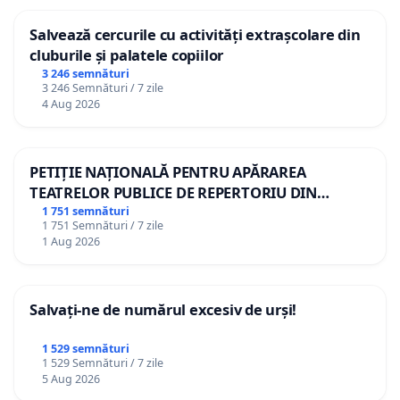
Salvează cercurile cu activități extrașcolare din
cluburile și palatele copiilor
3 246 semnături
3 246 Semnături / 7 zile
4 Aug 2026
PETIȚIE NAȚIONALĂ PENTRU APĂRAREA
TEATRELOR PUBLICE DE REPERTORIU DIN
ROMÂNIA
1 751 semnături
1 751 Semnături / 7 zile
1 Aug 2026
Salvați-ne de numărul excesiv de urși!
1 529 semnături
1 529 Semnături / 7 zile
5 Aug 2026