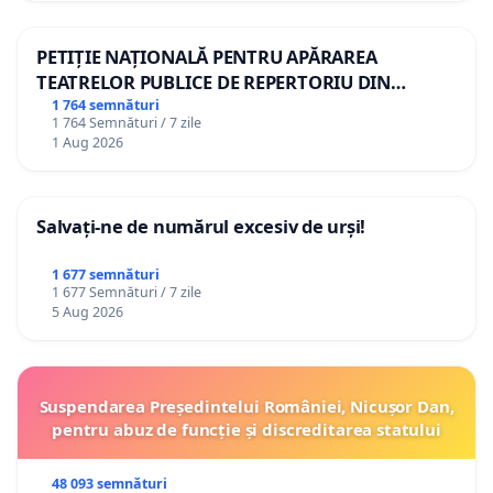
PETIȚIE NAȚIONALĂ PENTRU APĂRAREA
TEATRELOR PUBLICE DE REPERTORIU DIN
ROMÂNIA
1 764 semnături
1 764 Semnături / 7 zile
1 Aug 2026
Salvați-ne de numărul excesiv de urși!
1 677 semnături
1 677 Semnături / 7 zile
5 Aug 2026
Suspendarea Președintelui României, Nicușor Dan,
pentru abuz de funcție și discreditarea statului
48 093 semnături