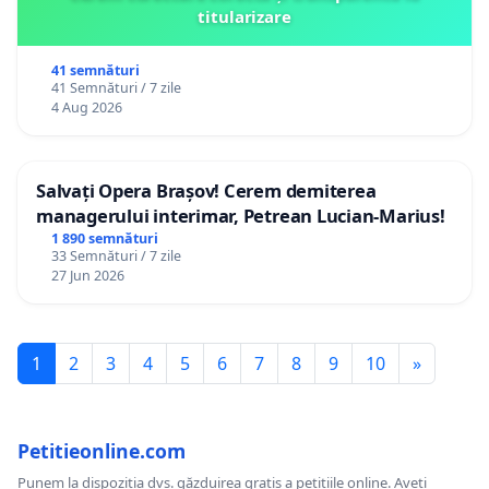
titularizare
41 semnături
41 Semnături / 7 zile
4 Aug 2026
Salvați Opera Brașov! Cerem demiterea
managerului interimar, Petrean Lucian-Marius!
1 890 semnături
33 Semnături / 7 zile
27 Jun 2026
1
2
3
4
5
6
7
8
9
10
»
Petitieonline.com
Punem la dispoziția dvs. găzduirea gratis a petițiile online. Aveți