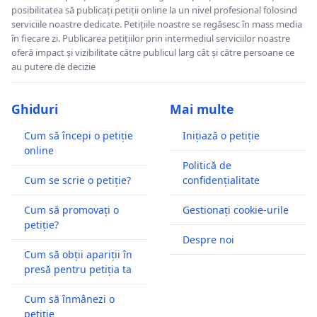
posibilitatea să publicați petiții online la un nivel profesional folosind
serviciile noastre dedicate. Petițiile noastre se regăsesc în mass media
în fiecare zi. Publicarea petițiilor prin intermediul serviciilor noastre
oferă impact și vizibilitate către publicul larg cât și către persoane ce
au putere de decizie
Ghiduri
Mai multe
Cum să începi o petiție
Inițiază o petiție
online
Politică de
Cum se scrie o petiție?
confidențialitate
Cum să promovați o
Gestionați cookie-urile
petiție?
Despre noi
Cum să obții apariții în
presă pentru petiția ta
Cum să înmânezi o
petiție