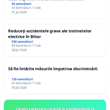
Gheorghe, aflat în plasament în Danemarca de
54 semnături
53 Semnături / 7 zile
12 ani
31 Jul 2026
Reduceți accidentele grave ale trotinetelor
electrice în Bihor
538 semnături
49 Semnături / 7 zile
28 Jul 2026
Să fie întărite măsurile împotriva discriminării
126 semnături
47 Semnături / 7 zile
30 Jul 2026
Cerem corectare corectă și transparentă la