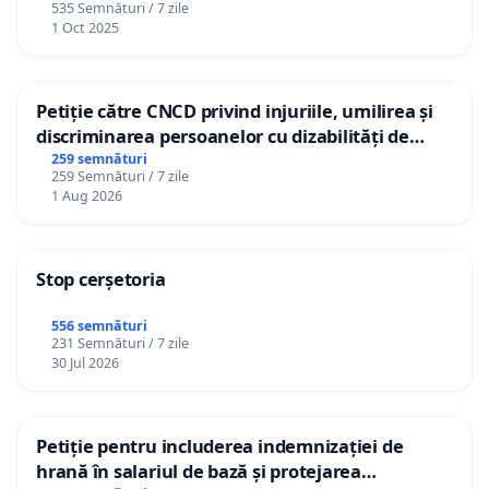
535 Semnături / 7 zile
1 Oct 2025
Petiție către CNCD privind injuriile, umilirea și
discriminarea persoanelor cu dizabilități de
către utilizatorul TikTok „Gorici”
259 semnături
259 Semnături / 7 zile
1 Aug 2026
Stop cerșetoria
556 semnături
231 Semnături / 7 zile
30 Jul 2026
Petiție pentru includerea indemnizației de
hrană în salariul de bază și protejarea