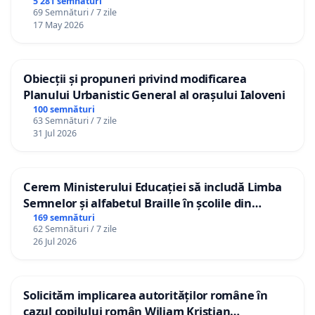
5 281 semnături
69 Semnături / 7 zile
17 May 2026
Obiecții și propuneri privind modificarea
Planului Urbanistic General al orașului Ialoveni
100 semnături
63 Semnături / 7 zile
31 Jul 2026
Cerem Ministerului Educației să includă Limba
Semnelor și alfabetul Braille în școlile din
Republica Moldova!
169 semnături
62 Semnături / 7 zile
26 Jul 2026
Solicităm implicarea autorităților române în
cazul copilului român Wiliam Kristian