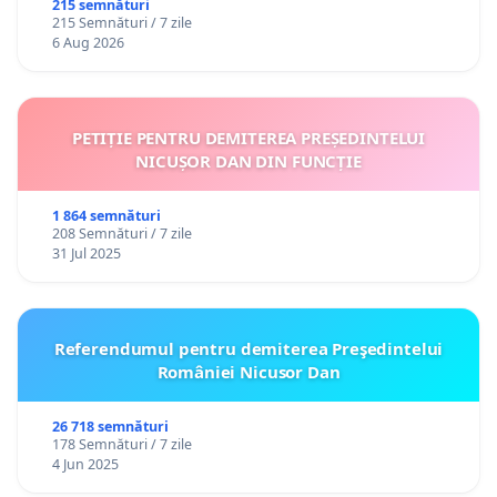
gradațiilor de vechime pentru asistenții
215 semnături
215 Semnături / 7 zile
personali
6 Aug 2026
PETIȚIE PENTRU DEMITEREA PREȘEDINTELUI
NICUȘOR DAN DIN FUNCȚIE
1 864 semnături
208 Semnături / 7 zile
31 Jul 2025
Referendumul pentru demiterea Preşedintelui
României Nicusor Dan
26 718 semnături
178 Semnături / 7 zile
4 Jun 2025