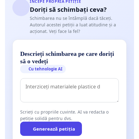
ÎNCEPE PROPRIA PETIȚIE
Doriți să schimbați ceva?
Schimbarea nu se întâmplă dacă tăceți.
Autorul acestei petiții a luat atitudine și a
acționat. Veți face la fel?
Descrieți schimbarea pe care doriți
să o vedeți
Cu tehnologie AI
Scrieți cu propriile cuvinte. AI va redacta o
petiție solidă pentru dvs.
Generează petiția