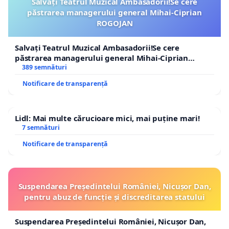
Salvați Teatrul Muzical Ambasadorii!Se cere
păstrarea managerului general Mihai-Ciprian
ROGOJAN
Salvați Teatrul Muzical Ambasadorii!Se cere
păstrarea managerului general Mihai-Ciprian
ROGOJAN
389 semnături
Notificare de transparență
Lidl: Mai multe cărucioare mici, mai puține mari!
7 semnături
Notificare de transparență
Suspendarea Președintelui României, Nicușor Dan,
pentru abuz de funcție și discreditarea statului
Suspendarea Președintelui României, Nicușor Dan,