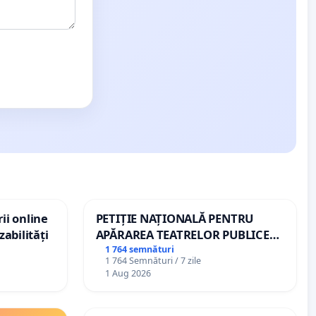
ii online
PETIȚIE NAȚIONALĂ PENTRU
zabilități
APĂRAREA TEATRELOR PUBLICE
DE REPERTORIU DIN ROMÂNIA
1 764 semnături
1 764 Semnături / 7 zile
1 Aug 2026