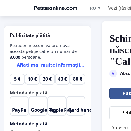
Petitieonline.com
Vezi (răsfoi
RO ▼
Publicitate plătită
Schi
Petitieonline.com va promova
născ
această petiție către un număr de
3,000
persoane.
"Cal
Aflați mai multe informații...
Absol
A
5 €
10 €
20 €
40 €
80 €
Metoda de plată
Pub
PayPal
Google Pay
Apple Pay
Card bancar
Peti
Metoda de plată
Subsemna