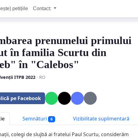
ește) petițiile
Contact:
mbarea prenumelui primului
ut în familia Scurtu din
eb" în "Calebos"
venții ITPB 2022
· RO
lică pe Facebook
tie
Semnături
Vizibilitate suplimentară
6
ții, colegi de slujbă ai fratelui Paul Scurtu, considerăm