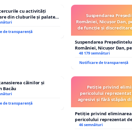
cercurile cu activități
Suspendarea Președi
are din cluburile și palatele
României, Nicușor Dan, p
mnături
de funcție și discreditar
re de transparență
Suspendarea Președintelu
României, Nicușor Dan, p
de funcție și discreditarea
48 179 semnături
Notificare de transparență
tanasierea câinilor și
Petiție privind elim
în Bacău
pericolului reprezentat 
mnături
agresivi și fără stăpân 
re de transparență
Tunari
Petiție privind eliminarea
pericolului reprezentat de
agresivi și fără stăpân d
46 semnături
Tunari