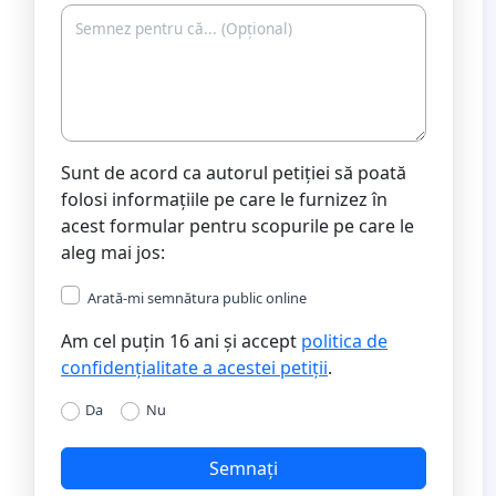
Sunt de acord ca autorul petiției să poată
folosi informațiile pe care le furnizez în
acest formular pentru scopurile pe care le
aleg mai jos:
Arată-mi semnătura public online
Am cel puțin 16 ani și accept
politica de
confidențialitate a acestei petiții
.
Da
Nu
Semnați