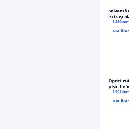
Salvează 
extrașcol
copiilor
3 350 se
Notifica
Opriți eu
pisicilor 
1 601 se
Notifica