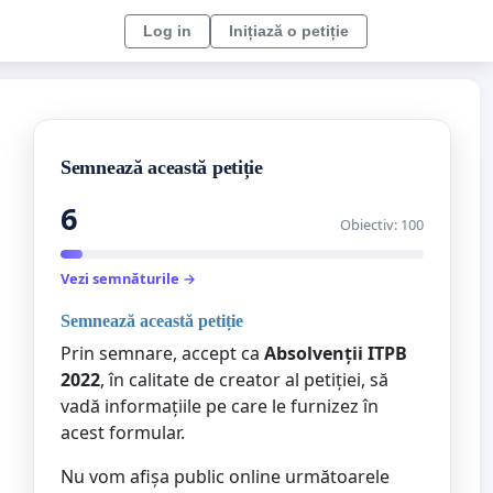
Log in
Inițiază o petiție
Semnează această petiție
6
Obiectiv: 100
Vezi semnăturile →
Semnează această petiție
Prin semnare, accept ca
Absolvenții ITPB
2022
, în calitate de creator al petiției, să
vadă informațiile pe care le furnizez în
acest formular.
Nu vom afișa public online următoarele