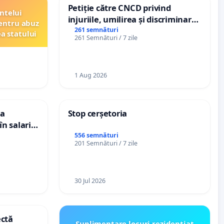
Petiție către CNCD privind
ntelui
injuriile, umilirea și discriminarea
entru abuz
persoanelor cu dizabilități de
261 semnături
ea statului
261 Semnături / 7 zile
către utilizatorul TikTok „Gorici”
1 Aug 2026
ea
Stop cerșetoria
n salariul
adațiilor
556 semnături
201 Semnături / 7 zile
enții
30 Jul 2026
ectă
Suplimentare locuri rezidențiat