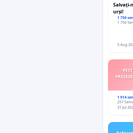
Salvați-
urși!
1 750 se
1 750 Sem
5 Aug 20
PETI
PREȘED
1 914 se
257 Semnă
31 Jul 20
Refere