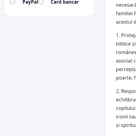
PayPal
Card bancar
necesară
familiei 
acestui 
1. Prote
biblice ș
românesc
asociat 
percepți
poarte, 
2. Respon
echilibra
copilului
ironii sa
și spiritu