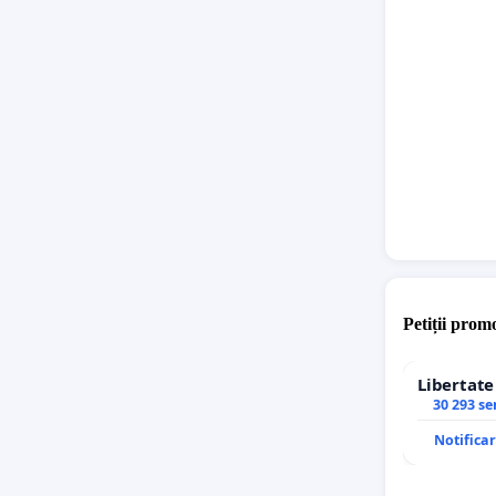
negative
Petiții promo
Libertat
30 293 s
Notifica