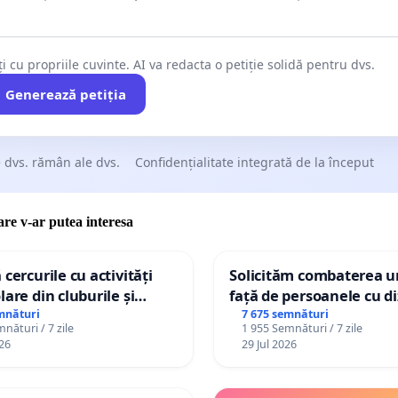
ți cu propriile cuvinte. AI va redacta o petiție solidă pentru dvs.
Generează petiția
 dvs. rămân ale dvs.
Confidențialitate integrată de la început
care v-ar putea interesa
 cercurile cu activități
Solicităm combaterea ur
lare din cluburile și
față de persoanele cu di
 copiilor
mnături
7 675 semnături
nături / 7 zile
1 955 Semnături / 7 zile
26
29 Jul 2026