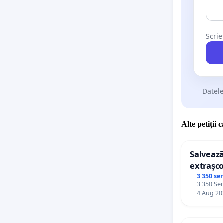
Scrie
Datele
Alte petiții 
Salvează
extrașco
palatele
3 350 se
3 350 Sem
4 Aug 20