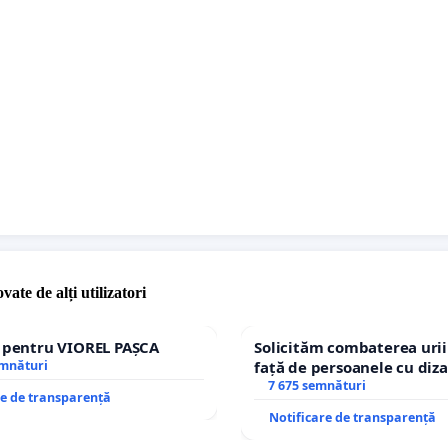
 sau de ocară colectivă.
vate de alți utilizatori
e pentru VIOREL PAȘCA
Solicităm combaterea urii
emnături
față de persoanele cu diza
7 675 semnături
re de transparență
Notificare de transparență