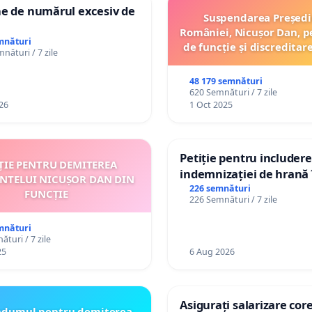
ne de numărul excesiv de
Suspendarea Președi
României, Nicușor Dan, p
mnături
de funcție și discreditar
nături / 7 zile
48 179 semnături
620 Semnături / 7 zile
26
1 Oct 2025
Petiție pentru includer
ȚIE PENTRU DEMITEREA
indemnizației de hrană î
INTELUI NICUȘOR DAN DIN
de bază și protejarea gr
226 semnături
FUNCȚIE
226 Semnături / 7 zile
de vechime pentru asist
personali
mnături
turi / 7 zile
25
6 Aug 2026
Asigurați salarizare cor
ndumul pentru demiterea