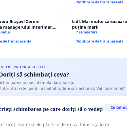
Notificare de transparență
pera Brașov! Cerem
Lidl: Mai multe cărucioare
a managerului interimar,
puține mari!
ucian-Marius!
mnături
7 semnături
re de transparență
Notificare de transparență
ÎNCEPE PROPRIA PETIȚIE
Doriți să schimbați ceva?
Schimbarea nu se întâmplă dacă tăceți.
Autorul acestei petiții a luat atitudine și a acționat. Veți face la fel?
Cu tehno
rieți schimbarea pe care doriți să o vedeți