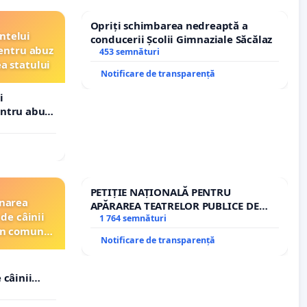
Opriți schimbarea nedreaptă a
ntelui
conducerii Școlii Gimnaziale Săcălaz
entru abuz
453 semnături
ea statului
Notificare de transparență
i
entru abuz
 statului
PETIȚIE NAȚIONALĂ PENTRU
inarea
APĂRAREA TEATRELOR PUBLICE DE
de câinii
REPERTORIU DIN ROMÂNIA
1 764 semnături
din comuna
Notificare de transparență
 câinii
in comuna