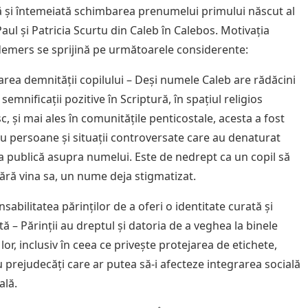
 și întemeiată schimbarea prenumelui primului născut al
Paul și Patricia Scurtu din Caleb în Calebos. Motivația
demers se sprijină pe următoarele considerente:
jarea demnității copilului – Deși numele Caleb are rădăcini
i semnificații pozitive în Scriptură, în spațiul religios
, și mai ales în comunitățile penticostale, acesta a fost
cu persoane și situații controversate care au denaturat
a publică asupra numelui. Este de nedrept ca un copil să
fără vina sa, un nume deja stigmatizat.
sabilitatea părinților de a oferi o identitate curată și
tă – Părinții au dreptul și datoria de a veghea la binele
 lor, inclusiv în ceea ce privește protejarea de etichete,
u prejudecăți care ar putea să-i afecteze integrarea socială
ală.