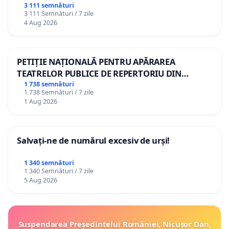
3 111 semnături
3 111 Semnături / 7 zile
4 Aug 2026
PETIȚIE NAȚIONALĂ PENTRU APĂRAREA
TEATRELOR PUBLICE DE REPERTORIU DIN
ROMÂNIA
1 738 semnături
1 738 Semnături / 7 zile
1 Aug 2026
Salvați-ne de numărul excesiv de urși!
1 340 semnături
1 340 Semnături / 7 zile
5 Aug 2026
Suspendarea Președintelui României, Nicușor Dan,