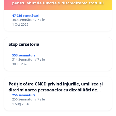
pentru abuz de funcție și discreditarea statului
47 936 semnături
380 Semnături / 7 zile
1 Oct 2025
Stop cerșetoria
553 semnături
314 Semnături / 7 zile
30 Jul 2026
Petiție către CNCD privind injuriile, umilirea și
discriminarea persoanelor cu dizabilități de
către utilizatorul TikTok „Gorici”
256 semnături
256 Semnături / 7 zile
1 Aug 2026