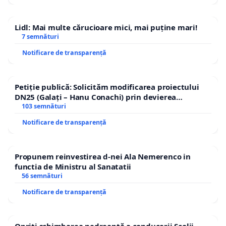
Lidl: Mai multe cărucioare mici, mai puține mari!
7 semnături
Notificare de transparență
Petiție publică: Solicităm modificarea proiectului
DN25 (Galați – Hanu Conachi) prin devierea
traseului în afara localităților!
103 semnături
Notificare de transparență
Propunem reinvestirea d-nei Ala Nemerenco in
functia de Ministru al Sanatatii
56 semnături
Notificare de transparență
Opriți schimbarea nedreaptă a conducerii Școlii