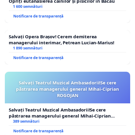
Opriți eutanasierea câinilor și pisicilor în Bacău
1 600 semnături
Notificare de transparență
Salvați Opera Brașov! Cerem demiterea
managerului interimar, Petrean Lucian-Marius!
1 890 semnături
Notificare de transparență
Salvați Teatrul Muzical Ambasadorii!Se cere
păstrarea managerului general Mihai-Ciprian
ROGOJAN
Salvați Teatrul Muzical Ambasadorii!Se cere
păstrarea managerului general Mihai-Ciprian
ROGOJAN
389 semnături
Notificare de transparență