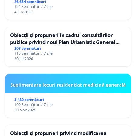
26 654 semnături
124 Semnături / 7 zile
4 Jun 2025
Obiecții și propuneri în cadrul consultărilor
publice privind noul Plan Urbanistic General
(PUG) Ialoveni
203 semnături
113 Semnături / 7 zile
30 Jul 2026
Suplimentare locuri rezidențiat medicină generală
3 480 semnături
109 Semnături / 7 zile
20 Nov 2025
Obiecții și propuneri privind modificarea