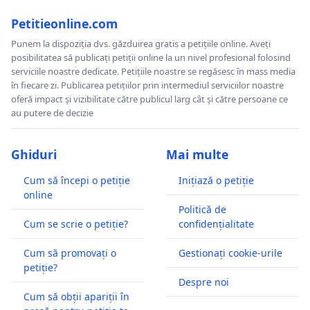
Petitieonline.com
Punem la dispoziția dvs. găzduirea gratis a petițiile online. Aveți
posibilitatea să publicați petiții online la un nivel profesional folosind
serviciile noastre dedicate. Petițiile noastre se regăsesc în mass media
în fiecare zi. Publicarea petițiilor prin intermediul serviciilor noastre
oferă impact și vizibilitate către publicul larg cât și către persoane ce
au putere de decizie
Ghiduri
Mai multe
Cum să începi o petiție
Inițiază o petiție
online
Politică de
Cum se scrie o petiție?
confidențialitate
Cum să promovați o
Gestionați cookie-urile
petiție?
Despre noi
Cum să obții apariții în