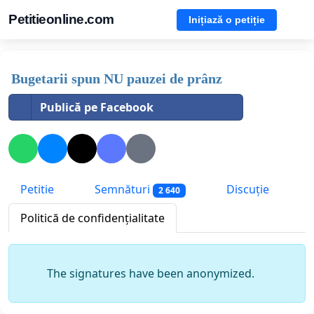
Petitieonline.com
Inițiază o petiție
Bugetarii spun NU pauzei de prânz
Publică pe Facebook
Petitie
Semnături
Discuție
2 640
Politică de confidențialitate
The signatures have been anonymized.