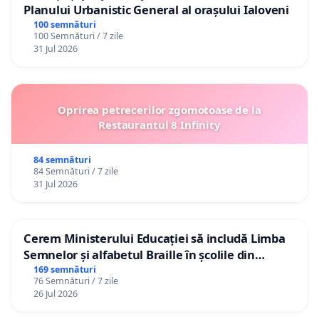
Planului Urbanistic General al orașului Ialoveni
100 semnături
100 Semnături / 7 zile
31 Jul 2026
Oprirea petrecerilor zgomotoase de la
Restaurantul 8 Infinity
84 semnături
84 Semnături / 7 zile
31 Jul 2026
Cerem Ministerului Educației să includă Limba
Semnelor și alfabetul Braille în școlile din
Republica Moldova!
169 semnături
76 Semnături / 7 zile
26 Jul 2026