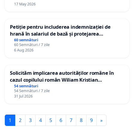
17 May 2026
Petiție pentru includerea indemnizației de
hrană în salariul de bază și protejarea
gradațiilor de vechime pentru asistenții
60 semnături
60 Semnături / 7 zile
personali
6 Aug 2026
Solicităm implicarea autorităților române în
cazul copilului român Wiliam Kristian
Gheorghe, aflat în plasament în Danemarca de
54 semnături
54 Semnături / 7 zile
12 ani
31 Jul 2026
1
2
3
4
5
6
7
8
9
»