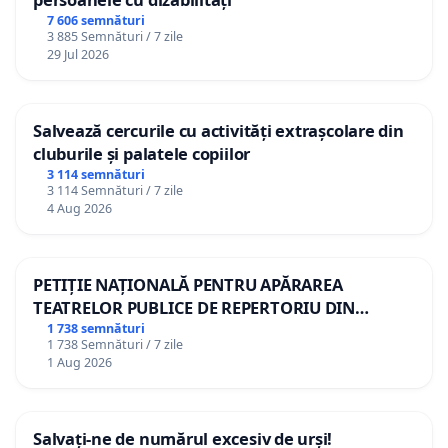
7 606 semnături
3 885 Semnături / 7 zile
29 Jul 2026
Salvează cercurile cu activități extrașcolare din
cluburile și palatele copiilor
3 114 semnături
3 114 Semnături / 7 zile
4 Aug 2026
PETIȚIE NAȚIONALĂ PENTRU APĂRAREA
TEATRELOR PUBLICE DE REPERTORIU DIN
ROMÂNIA
1 738 semnături
1 738 Semnături / 7 zile
1 Aug 2026
Salvați-ne de numărul excesiv de urși!