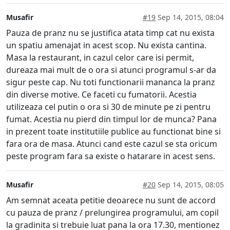
Musafir
#19
Sep 14, 2015, 08:04
Pauza de pranz nu se justifica atata timp cat nu exista
un spatiu amenajat in acest scop. Nu exista cantina.
Masa la restaurant, in cazul celor care isi permit,
dureaza mai mult de o ora si atunci programul s-ar da
sigur peste cap. Nu toti functionarii mananca la pranz
din diverse motive. Ce faceti cu fumatorii. Acestia
utilizeaza cel putin o ora si 30 de minute pe zi pentru
fumat. Acestia nu pierd din timpul lor de munca? Pana
in prezent toate institutiile publice au functionat bine si
fara ora de masa. Atunci cand este cazul se sta oricum
peste program fara sa existe o hatarare in acest sens.
Musafir
#20
Sep 14, 2015, 08:05
Am semnat aceata petitie deoarece nu sunt de accord
cu pauza de pranz / prelungirea programului, am copil
la gradinita si trebuie luat pana la ora 17.30, mentionez