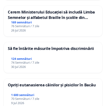
Cerem Ministerului Educației să includă Limba
Semnelor și alfabetul Braille în școlile din
Republica Moldova!
169 semnături
76 Semnături / 7 zile
26 Jul 2026
Să fie întărite măsurile împotriva discriminării
124 semnături
74 Semnături / 7 zile
30 Jul 2026
Opriți eutanasierea câinilor și pisicilor în Bacău
1 600 semnături
70 Semnături / 7 zile
9 Jul 2026