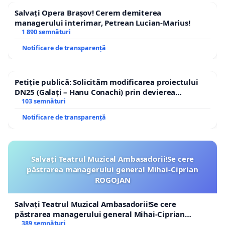
Salvați Opera Brașov! Cerem demiterea
managerului interimar, Petrean Lucian-Marius!
1 890 semnături
Notificare de transparență
Petiție publică: Solicităm modificarea proiectului
DN25 (Galați – Hanu Conachi) prin devierea
traseului în afara localităților!
103 semnături
Notificare de transparență
Salvați Teatrul Muzical Ambasadorii!Se cere
păstrarea managerului general Mihai-Ciprian
ROGOJAN
Salvați Teatrul Muzical Ambasadorii!Se cere
păstrarea managerului general Mihai-Ciprian
ROGOJAN
389 semnături