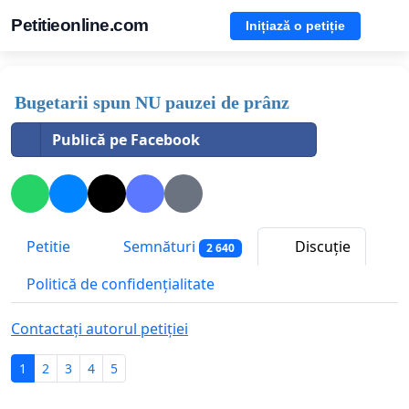
Petitieonline.com
Inițiază o petiție
Bugetarii spun NU pauzei de prânz
Publică pe Facebook
Petitie
Semnături
Discuție
2 640
Politică de confidențialitate
Contactați autorul petiției
1
2
3
4
5