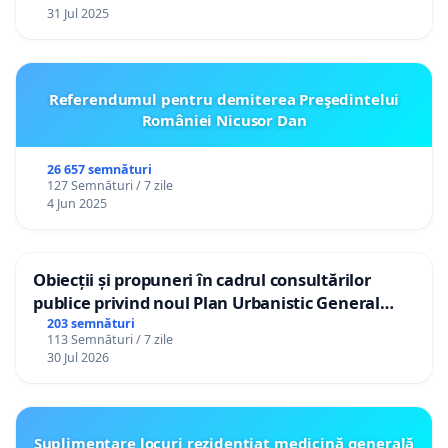
31 Jul 2025
Referendumul pentru demiterea Preşedintelui
României Nicusor Dan
26 657 semnături
127 Semnături / 7 zile
4 Jun 2025
Obiecții și propuneri în cadrul consultărilor
publice privind noul Plan Urbanistic General
(PUG) Ialoveni
203 semnături
113 Semnături / 7 zile
30 Jul 2026
Suplimentare locuri rezidențiat medicină generală