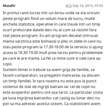
Musafir
#12
Sep 14, 2015, 07:02
In primul rand lucrez intr-un birou unde se sta oricum
peste program fiind un volum mare de lucru, multe
anchete statistice, operative in care treuie intr-un timp
scurt prelucrate datele deci nu ai cum sa rezolvi fara
stat peste program. Eu am program decalat (intrucat
mama varstnica este bolnava) si plec in zilele in care nu
stau peste program la 17.30-18.00 de la serviciu si ajung
acasa la 18.30-19.00 mult prea tarziu pentru problemele
pe care le are mama. La fel ca mine sunt si cele care au
copii.
Suntem femei si trebuie sa avem grija de familie, sa
facem cumparaturi, sa pregatim mancarea, sa alocam
un timp familiei. In tara noastra nu este pus la punct
sistemul de stat de ingrijit batrani iar cel de copii nu
este acoperitor pentru ore asa tarzii. La particular costa
pe luna ingrijirea batranilor cat castig eu lunar deci nu
pot sa ma adresez acestui sistem. Ca statisticieni avem