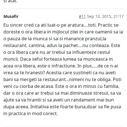
si atât.
Musafir
#11
Sep 13, 2015, 21:17
Eu sincer cred ca ati luat-o pe aratura....toti. Practic se
doreste o ora libera in mijlocul zilei in care oamenii sa ia
o pauza de la munca si sa-si manance pranzul,la
restaurant, cantina, adus la pachet....nu conteaza. Este
o ora libera care nu ar trebui sa influenteze restul
muncii. Daca seful forteaza lumea sa munceasca in
acea ora libera, este o infractiune. In plus.....de ce n-ai
vrea sa te hranesti? Acestia care sustineti ca nu aveti
bani sa mergeti la restaurant...nimeni nu te obliga. Poti
veni cu ciorba de acasa. Este o ora in minus cu familia,
dar o ora care ar trebui sa mai diminueze stresul, sa va
ajute sa va hraniti si sa aveti un randament mai bun
dupa aceea. Initiativa este foarte buna,doar sa fie pusa
in practica in mod corect.