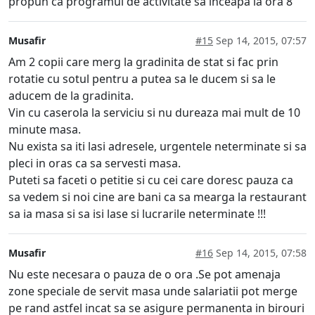
propun ca programul de activitate sa inceapa la ora 8
Musafir
#15
Sep 14, 2015, 07:57
Am 2 copii care merg la gradinita de stat si fac prin
rotatie cu sotul pentru a putea sa le ducem si sa le
aducem de la gradinita.
Vin cu caserola la serviciu si nu dureaza mai mult de 10
minute masa.
Nu exista sa iti lasi adresele, urgentele neterminate si sa
pleci in oras ca sa servesti masa.
Puteti sa faceti o petitie si cu cei care doresc pauza ca
sa vedem si noi cine are bani ca sa mearga la restaurant
sa ia masa si sa isi lase si lucrarile neterminate !!!
Musafir
#16
Sep 14, 2015, 07:58
Nu este necesara o pauza de o ora .Se pot amenaja
zone speciale de servit masa unde salariatii pot merge
pe rand astfel incat sa se asigure permanenta in birouri