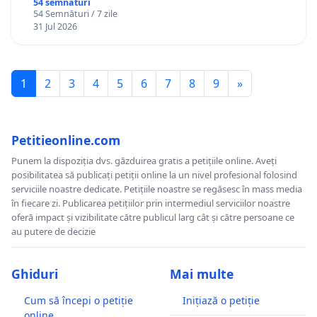
Gheorghe, aflat în plasament în Danemarca de
54 semnături
54 Semnături / 7 zile
12 ani
31 Jul 2026
1
2
3
4
5
6
7
8
9
»
Petitieonline.com
Punem la dispoziția dvs. găzduirea gratis a petițiile online. Aveți
posibilitatea să publicați petiții online la un nivel profesional folosind
serviciile noastre dedicate. Petițiile noastre se regăsesc în mass media
în fiecare zi. Publicarea petițiilor prin intermediul serviciilor noastre
oferă impact și vizibilitate către publicul larg cât și către persoane ce
au putere de decizie
Ghiduri
Mai multe
Cum să începi o petiție
Inițiază o petiție
online