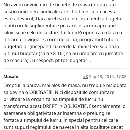
Nu avem nevoie nici de tichete de masa ( dupa cum
sustin unii lideri sindicali-care stiu bine ca nu acesta
este adevarul).Daca vreti sa faceti ceva pentru bugetari
platiti orele suplimentare pe care le facem aproape
zilnic si pe cele de la sfarsitul lunii.Propun ca o data cu
intrarea in vigoare a orei de iarna, programul tuturor
bugetarilor (incepand cu cei de la ministere si pina la
ultimul bugetar )sa fie 8-16.( sa nu umblam cu jumatati
de masura).Cu respect. pt toti bugetarii.
Musafir
#8
Sep 13, 2015, 17:08
Dreptul la pauza, mai ales de masa, nu trebuie niciodata
sa devina o OBLIGATIE. Nici dispozitiile comunitare
privitoare la organizarea timpului de lucru nu
transforma acest DREPT in OBLIGATIE. Esentialmente, o
asemenea obligativitate ar insemna o prelungire
fortata a timpului de lucru, in special pentru cei care
sunt supusi regimului de naveta in alta localitate decat