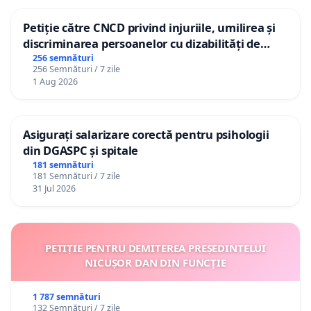
Petiție către CNCD privind injuriile, umilirea și
discriminarea persoanelor cu dizabilități de
către utilizatorul TikTok „Gorici”
256 semnături
256 Semnături / 7 zile
1 Aug 2026
Asigurați salarizare corectă pentru psihologii
din DGASPC și spitale
181 semnături
181 Semnături / 7 zile
31 Jul 2026
PETIȚIE PENTRU DEMITEREA PREȘEDINTELUI
NICUȘOR DAN DIN FUNCȚIE
1 787 semnături
132 Semnături / 7 zile