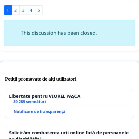
1
2
3
4
5
This discussion has been closed.
Petiții promovate de alți utilizatori
Libertate pentru VIOREL PAȘCA
30 289 semnături
Notificare de transparență
Solicităm combaterea urii online față de persoanele
cu dizabilități