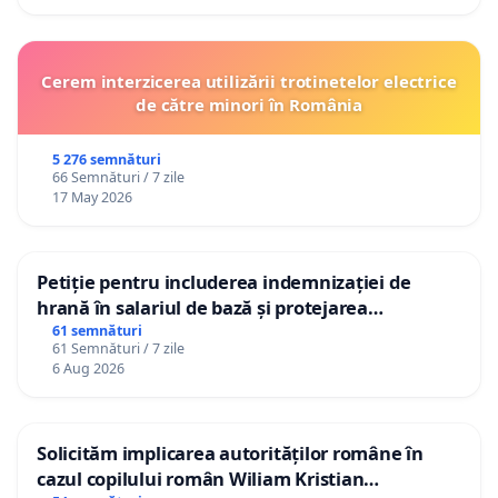
Cerem interzicerea utilizării trotinetelor electrice
de către minori în România
5 276 semnături
66 Semnături / 7 zile
17 May 2026
Petiție pentru includerea indemnizației de
hrană în salariul de bază și protejarea
gradațiilor de vechime pentru asistenții
61 semnături
61 Semnături / 7 zile
personali
6 Aug 2026
Solicităm implicarea autorităților române în
cazul copilului român Wiliam Kristian