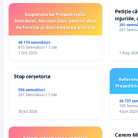
Petiție c
Suspendarea Președintelui
injuriile,
României, Nicușor Dan, pentru abuz
persoanel
261 semnă
de funcție și discreditarea statului
261 Semnăt
către util
48 174 semnături
615 Semnături / 7 zile
1 Oct 2025
1 Aug 202
Stop cerșetoria
Referen
Preşedint
556 semnături
201 Semnături / 7 zile
26 737 se
195 Semnăt
30 Jul 2026
4 Jun 2025
Cerem Min
Cerem interzicerea utilizării