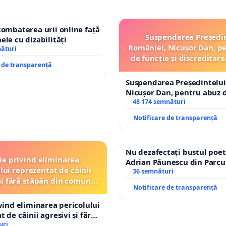
combaterea urii online față
Suspendarea Președi
ele cu dizabilități
României, Nicușor Dan, p
nături
de funcție și discreditare
e de transparență
Suspendarea Președintelui
Nicușor Dan, pentru abuz d
și discreditarea statului
48 174 semnături
Notificare de transparență
Nu dezafectați bustul poet
ție privind eliminarea
Adrian Păunescu din Parcu
lui reprezentat de câinii
Icoanei! Stop cenzurii cultu
36 semnături
și fără stăpân din comuna
Notificare de transparență
Tunari
ivind eliminarea pericolului
 de câinii agresivi și fără
n comuna Tunari
uri