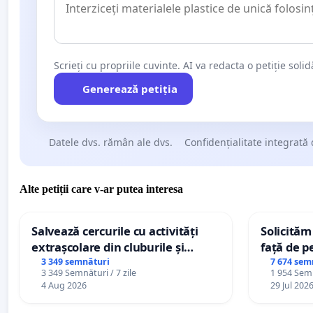
Scrieți cu propriile cuvinte. AI va redacta o petiție soli
Generează petiția
Datele dvs. rămân ale dvs.
Confidențialitate integrată 
Alte petiții care v-ar putea interesa
Salvează cercurile cu activități
Solicităm
extrașcolare din cluburile și
față de p
palatele copiilor
3 349 semnături
7 674 sem
3 349 Semnături / 7 zile
1 954 Semn
4 Aug 2026
29 Jul 202