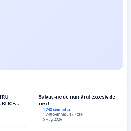
NTRU
Salvați-ne de numărul excesiv de
UBLICE
urși!
MÂNIA
1 748 semnături
1 748 Semnături / 7 zile
5 Aug 2026