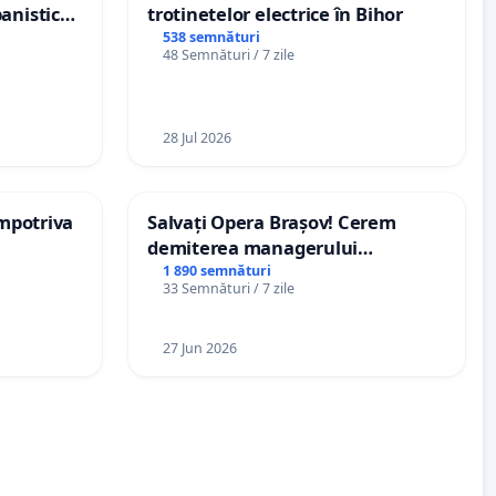
anistic
trotinetelor electrice în Bihor
veni
538 semnături
48 Semnături / 7 zile
28 Jul 2026
împotriva
Salvați Opera Brașov! Cerem
demiterea managerului
interimar, Petrean Lucian-Marius!
1 890 semnături
33 Semnături / 7 zile
27 Jun 2026