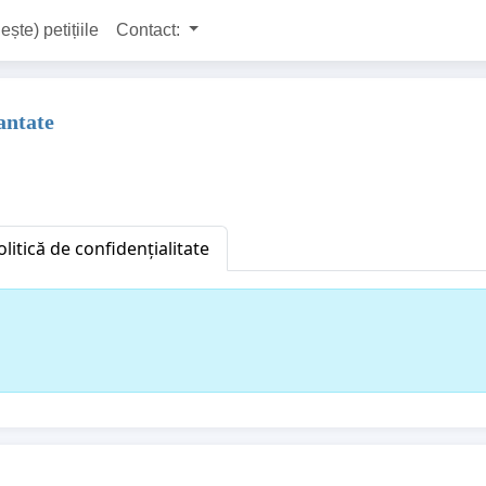
ește) petițiile
Contact:
antate
olitică de confidențialitate