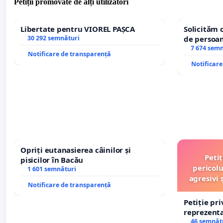
Petiții promovate de alți utilizatori
Libertate pentru VIOREL PAȘCA
Solicităm 
30 292 semnături
de persoan
7 674 sem
Notificare de transparență
Notificar
Opriți eutanasierea câinilor și
Peti
pisicilor în Bacău
pericolu
1 601 semnături
agresivi 
Notificare de transparență
Petiție pr
reprezentat
stăpân di
46 semnăt