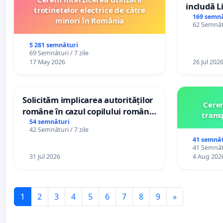
includă L
trotinetelor electrice de către
alfabetul 
169 semnă
minori în România
62 Semnătu
Republic
5 281 semnături
69 Semnături / 7 zile
17 May 2026
26 Jul 202
Solicităm implicarea autorităților
Cerem
române în cazul copilului român
trans
Wiliam Kristian Gheorghe, aflat în
54 semnături
42 Semnături / 7 zile
plasament în Danemarca de 12
41 semnăt
ani
41 Semnătu
31 Jul 2026
4 Aug 202
1
2
3
4
5
6
7
8
9
»