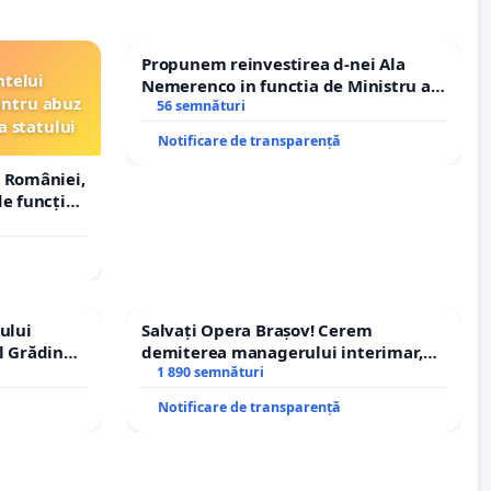
Propunem reinvestirea d-nei Ala
ntelui
Nemerenco in functia de Ministru al
entru abuz
Sanatatii
56 semnături
a statului
Notificare de transparență
 României,
e funcție
ului
Salvați Opera Brașov! Cerem
l Grădina
demiterea managerului interimar,
rale!
Petrean Lucian-Marius!
1 890 semnături
Notificare de transparență