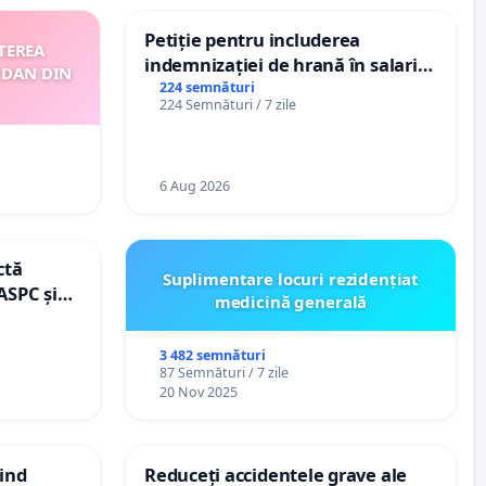
Petiție pentru includerea
TEREA
indemnizației de hrană în salariul
 DAN DIN
de bază și protejarea gradațiilor
224 semnături
224 Semnături / 7 zile
de vechime pentru asistenții
personali
6 Aug 2026
ctă
Suplimentare locuri rezidențiat
ASPC și
medicină generală
3 482 semnături
87 Semnături / 7 zile
20 Nov 2025
vind
Reduceți accidentele grave ale