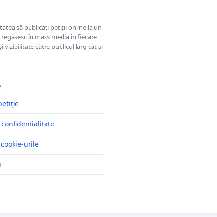
tatea să publicați petiții online la un
se regăsesc în mass media în fiecare
 vizibilitate către publicul larg cât și
e
petiție
 confidențialitate
 cookie-urile
i