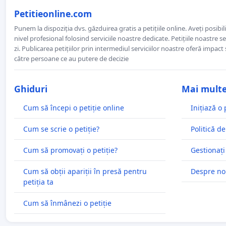
Petitieonline.com
Punem la dispoziția dvs. găzduirea gratis a petițiile online. Aveți posibili
nivel profesional folosind serviciile noastre dedicate. Petițiile noastre 
zi. Publicarea petițiilor prin intermediul serviciilor noastre oferă impact și
către persoane ce au putere de decizie
Ghiduri
Mai mult
Cum să începi o petiție online
Inițiază o 
Cum se scrie o petiție?
Politică de
Cum să promovați o petiție?
Gestionați
Cum să obții apariții în presă pentru
Despre no
petiția ta
Cum să înmânezi o petiție