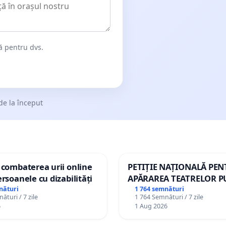
dă pentru dvs.
de la început
 combaterea urii online
PETIȚIE NAȚIONALĂ PE
ersoanele cu dizabilități
APĂRAREA TEATRELOR P
DE REPERTORIU DIN RO
nături
1 764 semnături
ături / 7 zile
1 764 Semnături / 7 zile
6
1 Aug 2026