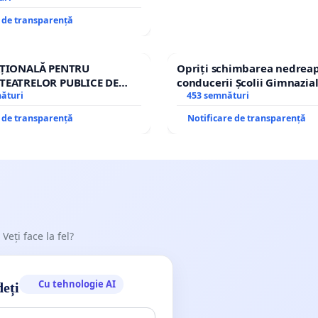
e de transparență
AȚIONALĂ PENTRU
Opriți schimbarea nedreap
TEATRELOR PUBLICE DE
conducerii Școlii Gimnazia
IU DIN ROMÂNIA
nături
453 semnături
e de transparență
Notificare de transparență
 Veți face la fel?
Cu tehnologie AI
deți