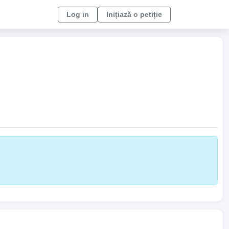
Log in
Inițiază o petiție