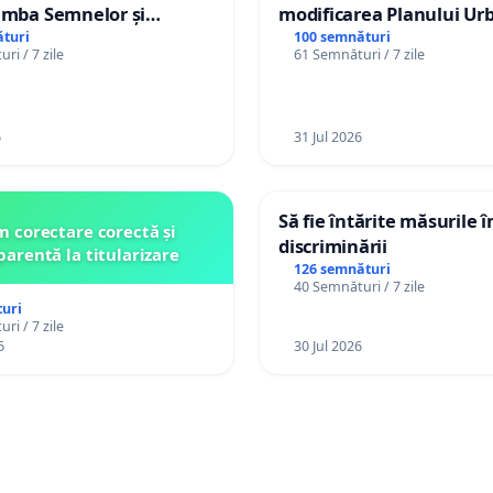
imba Semnelor și
modificarea Planului Urb
Braille în școlile din
General al orașului Ialo
turi
100 semnături
ri / 7 zile
61 Semnături / 7 zile
a Moldova!
6
31 Jul 2026
Să fie întărite măsurile 
 corectare corectă și
discriminării
parentă la titularizare
126 semnături
40 Semnături / 7 zile
uri
ri / 7 zile
6
30 Jul 2026