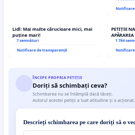
Notificar
Lidl: Mai multe cărucioare mici, mai
PETIȚIE N
puține mari!
APĂRAREA 
7 semnături
REPERTOR
1 764 sem
Notificare de transparență
Notificar
ÎNCEPE PROPRIA PETIȚIE
Doriți să schimbați ceva?
Schimbarea nu se întâmplă dacă tăceți.
Autorul acestei petiții a luat atitudine și a acționat.
Descrieți schimbarea pe care doriți să o ve