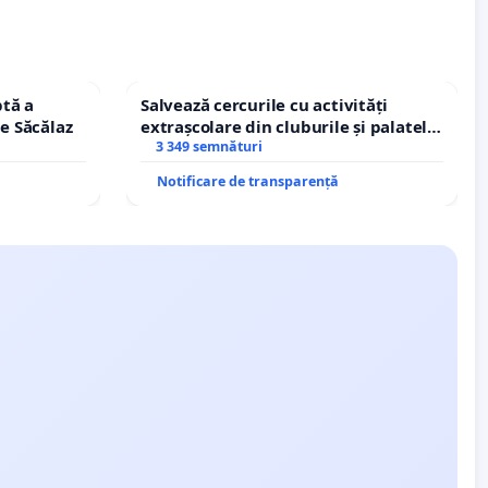
tă a
Salvează cercurile cu activități
le Săcălaz
extrașcolare din cluburile și palatele
copiilor
3 349 semnături
Notificare de transparență