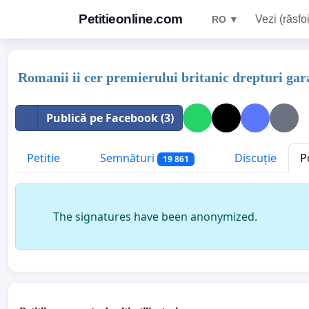
Petitieonline.com
Vezi (răsfoi
RO ▼
Romanii ii cer premierului britanic drepturi gar
Publică pe Facebook (3)
Petitie
Semnături
Discuție
P
19 861
The signatures have been anonymized.