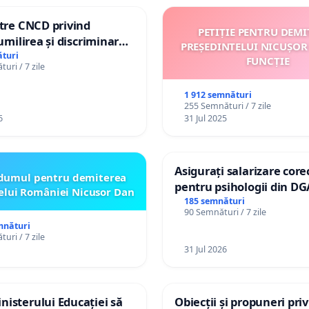
ătre CNCD privind
PETIȚIE PENTRU DEMI
 umilirea și discriminarea
PREȘEDINTELUI NICUȘOR
or cu dizabilități de
turi
FUNCȚIE
uri / 7 zile
izatorul TikTok „Gorici”
1 912 semnături
255 Semnături / 7 zile
6
31 Jul 2025
Asigurați salarizare core
dumul pentru demiterea
pentru psihologii din DG
elui României Nicusor Dan
spitale
185 semnături
90 Semnături / 7 zile
mnături
uri / 7 zile
31 Jul 2026
isterului Educației să
Obiecții și propuneri pri