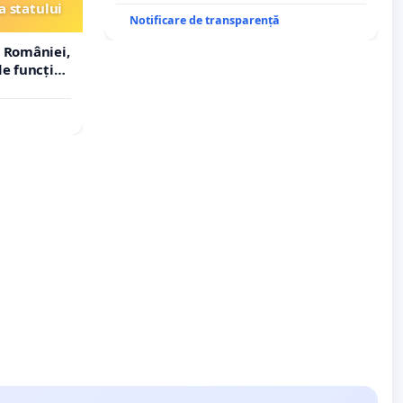
a statului
Notificare de transparență
 României,
e funcție