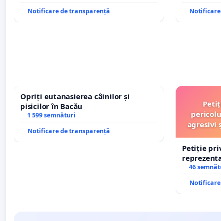
Notificare de transparență
Notificar
Opriți eutanasierea câinilor și
Peti
pisicilor în Bacău
pericolu
1 599 semnături
agresivi 
Notificare de transparență
Petiție pr
reprezentat
stăpân di
46 semnăt
Notificar