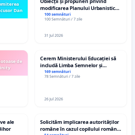
Obiecții și propuneri privind
emiterea
modificarea Planului Urbanistic
icusor Dan
General al orașului Ialoveni
100 semnături
100 Semnături / 7 zile
31 Jul 2026
Cerem Ministerului Educației să
motoase de
includă Limba Semnelor și
inity
alfabetul Braille în școlile din
169 semnături
78 Semnături / 7 zile
Republica Moldova!
26 Jul 2026
ve ale
Solicităm implicarea autorităților
Bihor
române în cazul copilului român