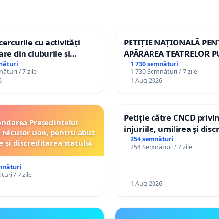
ercurile cu activități
PETIȚIE NAȚIONALĂ PE
are din cluburile și
APĂRAREA TEATRELOR P
opiilor
DE REPERTORIU DIN RO
nături
1 730 semnături
ături / 7 zile
1 730 Semnături / 7 zile
6
1 Aug 2026
Petiție către CNCD privi
ndarea Președintelui
injuriile, umilirea și dis
 Nicușor Dan, pentru abuz
persoanelor cu dizabilită
254 semnături
e și discreditarea statului
254 Semnături / 7 zile
către utilizatorul TikTok 
mnături
uri / 7 zile
5
1 Aug 2026