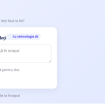
 Veți face la fel?
Cu tehnologie AI
deți
dă pentru dvs.
de la început