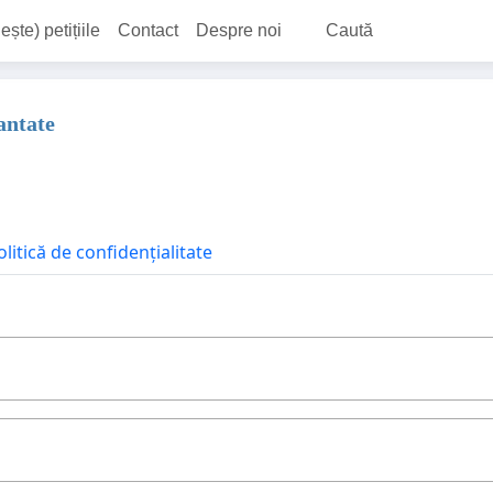
ește) petițiile
Contact
Despre noi
Caută
antate
olitică de confidențialitate