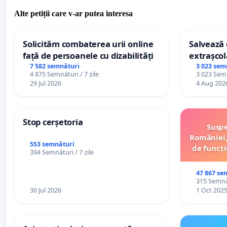
Alte petiții care v-ar putea interesa
Solicităm combaterea urii online
Salvează c
față de persoanele cu dizabilități
extrașcol
palatele c
7 582 semnături
3 023 sem
4 875 Semnături / 7 zile
3 023 Semn
29 Jul 2026
4 Aug 202
Stop cerșetoria
Suspe
României,
553 semnături
de funcți
394 Semnături / 7 zile
47 867 se
315 Semnăt
30 Jul 2026
1 Oct 202