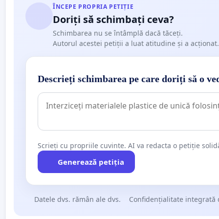
ÎNCEPE PROPRIA PETIȚIE
Doriți să schimbați ceva?
Schimbarea nu se întâmplă dacă tăceți.
Autorul acestei petiții a luat atitudine și a acționat.
Descrieți schimbarea pe care doriți să o ve
Scrieți cu propriile cuvinte. AI va redacta o petiție soli
Generează petiția
Datele dvs. rămân ale dvs.
Confidențialitate integrată 