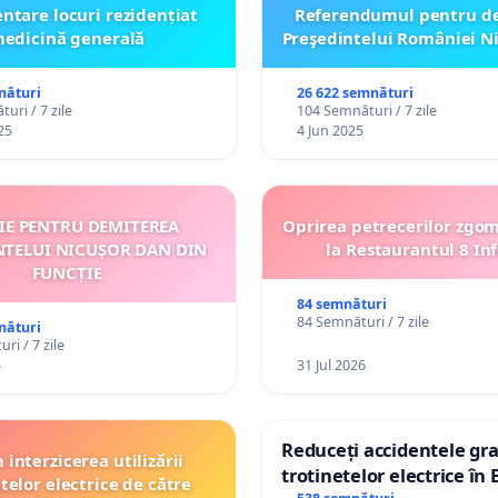
ntare locuri rezidențiat
Referendumul pentru d
edicină generală
Preşedintelui României N
nături
26 622 semnături
uri / 7 zile
104 Semnături / 7 zile
25
4 Jun 2025
ȚIE PENTRU DEMITEREA
Oprirea petrecerilor zgo
NTELUI NICUȘOR DAN DIN
la Restaurantul 8 Inf
FUNCȚIE
84 semnături
84 Semnături / 7 zile
nături
ri / 7 zile
5
31 Jul 2026
Reduceți accidentele gra
interzicerea utilizării
trotinetelor electrice în 
telor electrice de către