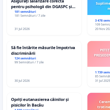
Asigurați salarizare corectă
Suplime
pentru psihologii din DGASPC și
m
spitale
181 semnături
181 Semnături / 7 zile
3 478 sem
109 Semnăt
31 Jul 2026
20 Nov 20
Să fie întărite măsurile împotriva
PETI
discriminării
PREȘEDI
124 semnături
99 Semnături / 7 zile
1 739 sem
85 Semnătu
30 Jul 2026
31 Jul 202
Opriți eutanasierea câinilor și
Cerem 
pisicilor în Bacău
trotine