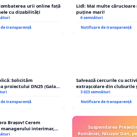
combaterea urii online față
Lidl: Mai multe cărucioare
ele cu dizabilități
puține mari!
nături
6 semnături
e de transparență
Notificare de transparență
lică: Solicităm
Salvează cercurile cu activi
a proiectului DN25 (Galați
extrașcolare din cluburile 
achi) prin devierea
turi
copiilor
3 023 semnături
n afara localităților!
e de transparență
Notificare de transparență
era Brașov! Cerem
Suspendarea Președi
 managerului interimar,
României, Nicușor Dan, p
cian-Marius!
nături