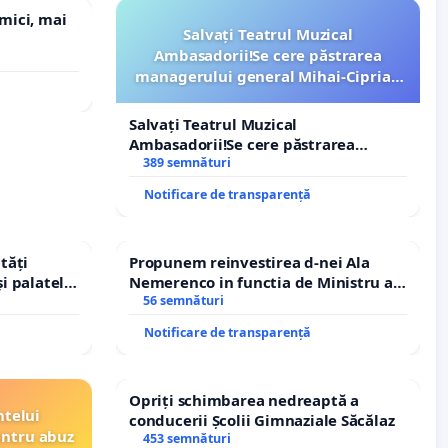
 mici, mai
Salvați Teatrul Muzical
Ambasadorii!Se cere păstrarea
managerului general Mihai-Ciprian
ROGOJAN
Salvați Teatrul Muzical
Ambasadorii!Se cere păstrarea
managerului general Mihai-Ciprian
389 semnături
ROGOJAN
Notificare de transparență
tăți
Propunem reinvestirea d-nei Ala
și palatele
Nemerenco in functia de Ministru al
Sanatatii
56 semnături
Notificare de transparență
Opriți schimbarea nedreaptă a
ntelui
conducerii Școlii Gimnaziale Săcălaz
entru abuz
453 semnături