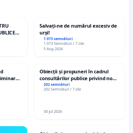
NTRU
Salvați-ne de numărul excesiv de
UBLICE
urși!
MÂNIA
1 073 semnături
1 073 Semnături / 7 zile
5 Aug 2026
nd
Obiecții și propuneri în cadrul
criminarea
consultărilor publice privind noul
ți de
Plan Urbanistic General (PUG)
202 semnături
202 Semnături / 7 zile
„Gorici”
Ialoveni
30 Jul 2026