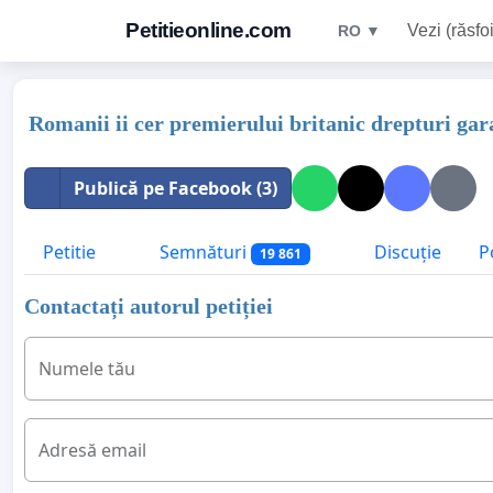
Petitieonline.com
Vezi (răsfoi
RO ▼
Romanii ii cer premierului britanic drepturi gar
Publică pe Facebook (3)
Petitie
Semnături
Discuție
P
19 861
Contactați autorul petiției
Numele tău
Adresă email