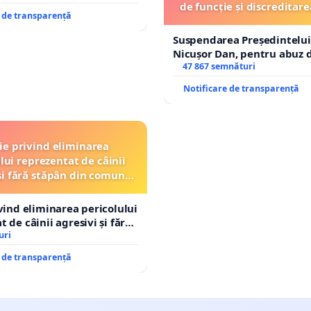
de funcție și discreditare
e de transparență
Suspendarea Președintelui
Nicușor Dan, pentru abuz d
și discreditarea statului
47 867 semnături
Notificare de transparență
ție privind eliminarea
lui reprezentat de câinii
și fără stăpân din comuna
Tunari
ivind eliminarea pericolului
 de câinii agresivi și fără
n comuna Tunari
uri
e de transparență