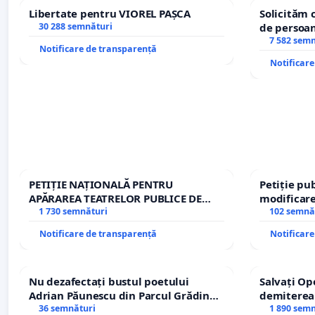
Libertate pentru VIOREL PAȘCA
Solicităm 
30 288 semnături
de persoan
7 582 sem
Notificare de transparență
Notificar
PETIȚIE NAȚIONALĂ PENTRU
Petiție pub
APĂRAREA TEATRELOR PUBLICE DE
modificare
REPERTORIU DIN ROMÂNIA
1 730 semnături
– Hanu Con
102 semnă
traseului î
Notificare de transparență
Notificar
Nu dezafectați bustul poetului
Salvați Op
Adrian Păunescu din Parcul Grădina
demiterea
Icoanei! Stop cenzurii culturale!
36 semnături
Petrean Lu
1 890 sem