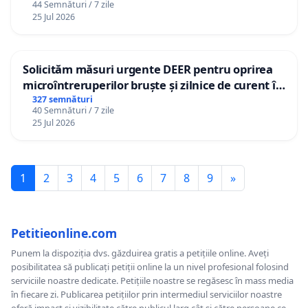
44 Semnături / 7 zile
25 Jul 2026
Solicităm măsuri urgente DEER pentru oprirea
microîntreruperilor bruște și zilnice de curent în
Sâncraiu de Mureș și Nazna
327 semnături
40 Semnături / 7 zile
25 Jul 2026
1
2
3
4
5
6
7
8
9
»
Petitieonline.com
Punem la dispoziția dvs. găzduirea gratis a petițiile online. Aveți
posibilitatea să publicați petiții online la un nivel profesional folosind
serviciile noastre dedicate. Petițiile noastre se regăsesc în mass media
în fiecare zi. Publicarea petițiilor prin intermediul serviciilor noastre
oferă impact și vizibilitate către publicul larg cât și către persoane ce