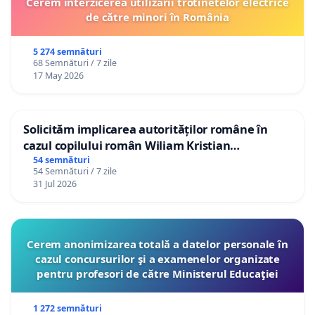
Cerem interzicerea utilizării trotinetelor electrice
de către minori în România
5 274 semnături
68 Semnături / 7 zile
17 May 2026
Solicităm implicarea autorităților române în
cazul copilului român Wiliam Kristian
Gheorghe, aflat în plasament în Danemarca de
54 semnături
54 Semnături / 7 zile
12 ani
31 Jul 2026
Cerem anonimizarea totală a datelor personale în
cazul concursurilor şi a examenelor organizate
pentru profesori de către Ministerul Educaţiei
1 272 semnături