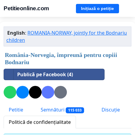
Petitieonline.com
Inițiază o petiție
English
:
ROMANIA-NORWAY, jointly for the Bodnariu
children
România-Norvegia, împreună pentru copiii
Bodnariu
Publică pe Facebook (4)
Petitie
Semnături
Discuție
115 033
Politică de confidențialitate