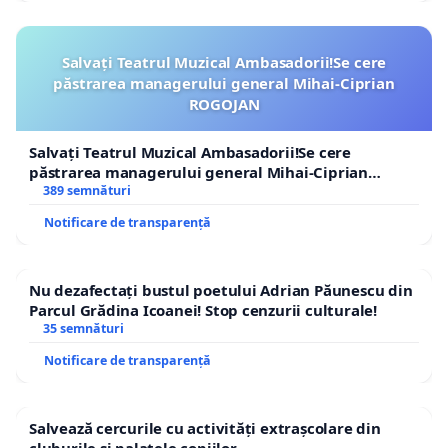
Salvați Teatrul Muzical Ambasadorii!Se cere
păstrarea managerului general Mihai-Ciprian
ROGOJAN
Salvați Teatrul Muzical Ambasadorii!Se cere
păstrarea managerului general Mihai-Ciprian
ROGOJAN
389 semnături
Notificare de transparență
Nu dezafectați bustul poetului Adrian Păunescu din
Parcul Grădina Icoanei! Stop cenzurii culturale!
35 semnături
Notificare de transparență
Salvează cercurile cu activități extrașcolare din
cluburile și palatele copiilor