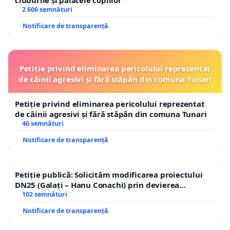
2 606 semnături
Notificare de transparență
Petiție privind eliminarea pericolului reprezentat
de câinii agresivi și fără stăpân din comuna Tunari
Petiție privind eliminarea pericolului reprezentat
de câinii agresivi și fără stăpân din comuna Tunari
46 semnături
Notificare de transparență
Petiție publică: Solicităm modificarea proiectului
DN25 (Galați – Hanu Conachi) prin devierea
traseului în afara localităților!
102 semnături
Notificare de transparență