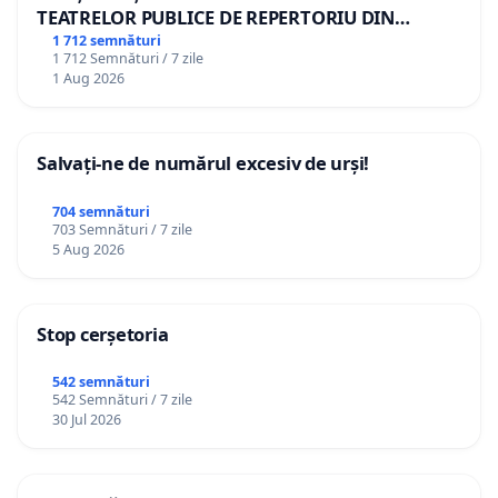
TEATRELOR PUBLICE DE REPERTORIU DIN
ROMÂNIA
1 712 semnături
1 712 Semnături / 7 zile
1 Aug 2026
Salvați-ne de numărul excesiv de urși!
704 semnături
703 Semnături / 7 zile
5 Aug 2026
Stop cerșetoria
542 semnături
542 Semnături / 7 zile
30 Jul 2026