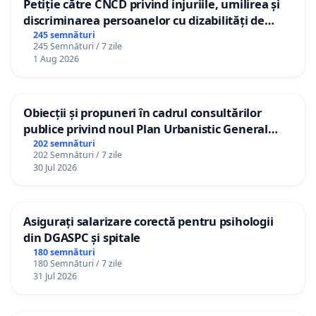
Petiție către CNCD privind injuriile, umilirea și
discriminarea persoanelor cu dizabilități de
către utilizatorul TikTok „Gorici”
245 semnături
245 Semnături / 7 zile
1 Aug 2026
Obiecții și propuneri în cadrul consultărilor
publice privind noul Plan Urbanistic General
(PUG) Ialoveni
202 semnături
202 Semnături / 7 zile
30 Jul 2026
Asigurați salarizare corectă pentru psihologii
din DGASPC și spitale
180 semnături
180 Semnături / 7 zile
31 Jul 2026