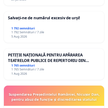
Salvați-ne de numărul excesiv de urși!
1 792 semnături
1 792 Semnături / 7 zile
5 Aug 2026
PETIȚIE NAȚIONALĂ PENTRU APĂRAREA
TEATRELOR PUBLICE DE REPERTORIU DIN
ROMÂNIA
1 765 semnături
1 765 Semnături / 7 zile
1 Aug 2026
Suspendarea Președintelui României, Nicușor Dan,
pentru abuz de funcție și discreditarea statului