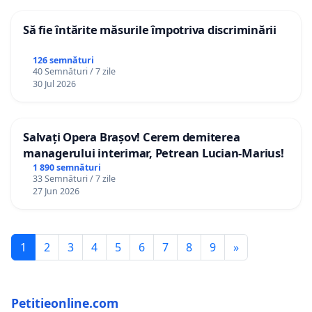
Să fie întărite măsurile împotriva discriminării
126 semnături
40 Semnături / 7 zile
30 Jul 2026
Salvați Opera Brașov! Cerem demiterea
managerului interimar, Petrean Lucian-Marius!
1 890 semnături
33 Semnături / 7 zile
27 Jun 2026
1
2
3
4
5
6
7
8
9
»
Petitieonline.com