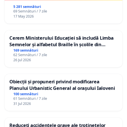
5 281 semnături
69 Semnături / 7 zile
17 May 2026
Cerem Ministerului Educației să includă Limba
Semnelor și alfabetul Braille în școlile din
Republica Moldova!
169 semnături
62 Semnături / 7 zile
26 Jul 2026
Obiecții și propuneri privind modificarea
Planului Urbanistic General al orașului Ialoveni
100 semnături
61 Semnături / 7 zile
31 Jul 2026
Reduceți accidentele grave ale trotinetelor