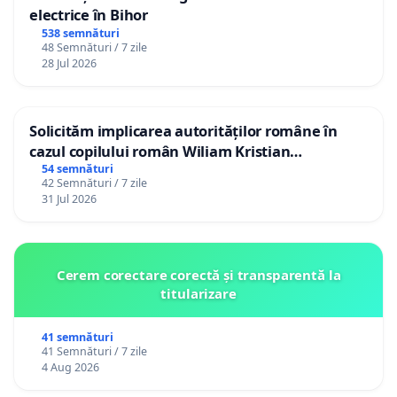
electrice în Bihor
538 semnături
48 Semnături / 7 zile
28 Jul 2026
Solicităm implicarea autorităților române în
cazul copilului român Wiliam Kristian
Gheorghe, aflat în plasament în Danemarca de
54 semnături
42 Semnături / 7 zile
12 ani
31 Jul 2026
Cerem corectare corectă și transparentă la
titularizare
41 semnături
41 Semnături / 7 zile
4 Aug 2026