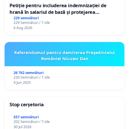
Petiție pentru includerea indemnizației de
hrană în salariul de bază și protejarea
gradațiilor de vechime pentru asistenții
229 semnături
229 Semnături / 7 zile
personali
6 Aug 2026
Referendumul pentru demiterea Preşedintelui
României Nicusor Dan
26 762 semnături
220 Semnături / 7 zile
4 Jun 2025
Stop cerșetoria
557 semnături
202 Semnături / 7 zile
30 Jul 2026