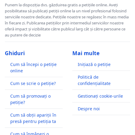
Punem la dispoziția dvs. găzduirea gratis a petițiile online. Aveți
posibilitatea să publicați petiții online la un nivel profesional folosind
serviciile noastre dedicate. Petițiile noastre se regăsesc în mass media
în fiecare zi. Publicarea petițiilor prin intermediul serviciilor noastre
oferă impact și vizibilitate către publicul larg cât și către persoane ce
au putere de decizie
Ghiduri
Mai multe
Cum să începi o petiție
Inițiază o petiție
online
Politică de
Cum se scrie o petiție?
confidențialitate
Cum să promovați o
Gestionați cookie-urile
petiție?
Despre noi
Cum să obții apariții în
presă pentru petiția ta
Cum să înmânezi o