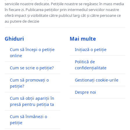
serviciile noastre dedicate. Petițiile noastre se regăsesc în mass media
în fiecare zi. Publicarea petițiilor prin intermediul serviciilor noastre
oferă impact și vizibilitate către publicul larg cât și către persoane ce
au putere de decizie
Ghiduri
Mai multe
Cum să începi o petiție
Inițiază o petiție
online
Politică de
Cum se scrie o petiție?
confidențialitate
Cum să promovați o
Gestionați cookie-urile
petiție?
Despre noi
Cum să obții apariții în
presă pentru petiția ta
Cum să înmânezi o
petiție