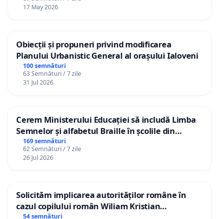
17 May 2026
Obiecții și propuneri privind modificarea
Planului Urbanistic General al orașului Ialoveni
100 semnături
63 Semnături / 7 zile
31 Jul 2026
Cerem Ministerului Educației să includă Limba
Semnelor și alfabetul Braille în școlile din
Republica Moldova!
169 semnături
62 Semnături / 7 zile
26 Jul 2026
Solicităm implicarea autorităților române în
cazul copilului român Wiliam Kristian
Gheorghe, aflat în plasament în Danemarca de
54 semnături