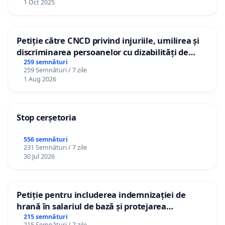
1 Oct 2025
Petiție către CNCD privind injuriile, umilirea și
discriminarea persoanelor cu dizabilități de
către utilizatorul TikTok „Gorici”
259 semnături
259 Semnături / 7 zile
1 Aug 2026
Stop cerșetoria
556 semnături
231 Semnături / 7 zile
30 Jul 2026
Petiție pentru includerea indemnizației de
hrană în salariul de bază și protejarea
gradațiilor de vechime pentru asistenții
215 semnături
215 Semnături / 7 zile