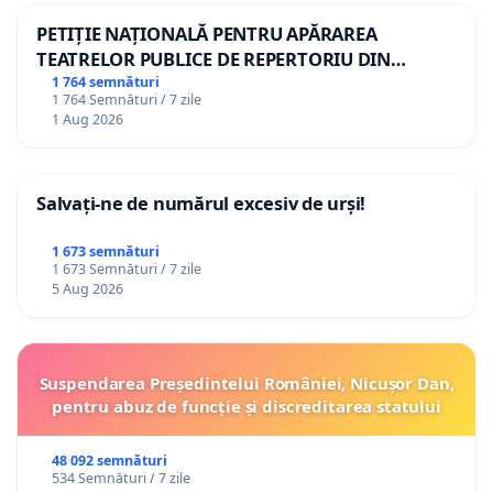
PETIȚIE NAȚIONALĂ PENTRU APĂRAREA
TEATRELOR PUBLICE DE REPERTORIU DIN
ROMÂNIA
1 764 semnături
1 764 Semnături / 7 zile
1 Aug 2026
Salvați-ne de numărul excesiv de urși!
1 673 semnături
1 673 Semnături / 7 zile
5 Aug 2026
Suspendarea Președintelui României, Nicușor Dan,
pentru abuz de funcție și discreditarea statului
48 092 semnături
534 Semnături / 7 zile