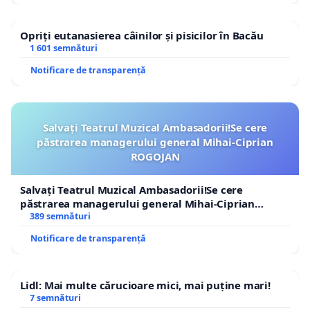
Opriți eutanasierea câinilor și pisicilor în Bacău
1 601 semnături
Notificare de transparență
Salvați Teatrul Muzical Ambasadorii!Se cere
păstrarea managerului general Mihai-Ciprian
ROGOJAN
Salvați Teatrul Muzical Ambasadorii!Se cere
păstrarea managerului general Mihai-Ciprian
ROGOJAN
389 semnături
Notificare de transparență
Lidl: Mai multe cărucioare mici, mai puține mari!
7 semnături