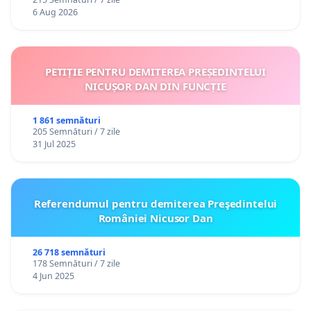
personali
6 Aug 2026
PETIȚIE PENTRU DEMITEREA PREȘEDINTELUI
NICUȘOR DAN DIN FUNCȚIE
1 861 semnături
205 Semnături / 7 zile
31 Jul 2025
Referendumul pentru demiterea Preşedintelui
României Nicusor Dan
26 718 semnături
178 Semnături / 7 zile
4 Jun 2025