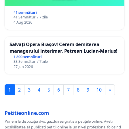
41 semnături
41 Semnături / 7 zile
4 Aug 2026
Salvați Opera Brașov! Cerem demiterea
managerului interimar, Petrean Lucian-Marius!
1 890 semnături
33 Semnături / 7 zile
27 Jun 2026
1
2
3
4
5
6
7
8
9
10
»
Petitieonline.com
Punem la dispoziția dvs. găzduirea gratis a petițiile online. Aveți
posibilitatea să publicați petiții online la un nivel profesional folosind