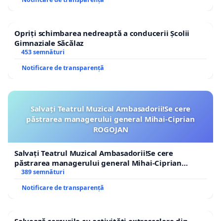
Opriți schimbarea nedreaptă a conducerii Școlii
Gimnaziale Săcălaz
453 semnături
Notificare de transparență
Salvați Teatrul Muzical Ambasadorii!Se cere
păstrarea managerului general Mihai-Ciprian
ROGOJAN
Salvați Teatrul Muzical Ambasadorii!Se cere
păstrarea managerului general Mihai-Ciprian
ROGOJAN
389 semnături
Notificare de transparență
Salvează cercurile cu activități extrașcolare din