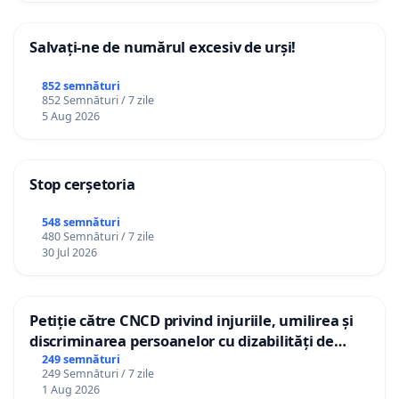
Salvați-ne de numărul excesiv de urși!
852 semnături
852 Semnături / 7 zile
5 Aug 2026
Stop cerșetoria
548 semnături
480 Semnături / 7 zile
30 Jul 2026
Petiție către CNCD privind injuriile, umilirea și
discriminarea persoanelor cu dizabilități de
către utilizatorul TikTok „Gorici”
249 semnături
249 Semnături / 7 zile
1 Aug 2026