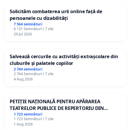
Solicităm combaterea urii online față de
persoanele cu dizabilități
7 564 semnături
6 131 Semnături / 7 zile
29 Jul 2026
Salvează cercurile cu activități extrașcolare din
cluburile și palatele copiilor
2 764 semnături
2 764 Semnături / 7 zile
4 Aug 2026
PETIȚIE NAȚIONALĂ PENTRU APĂRAREA
TEATRELOR PUBLICE DE REPERTORIU DIN
ROMÂNIA
1 723 semnături
1 723 Semnături / 7 zile
1 Aug 2026