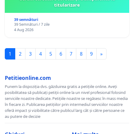
titularizare
39 semnături
39 Semnături / 7 zile
4 Aug 2026
1
2
3
4
5
6
7
8
9
»
Petitieonline.com
Punem la dispoziția dvs. găzduirea gratis a petițiile online. Aveți
posibilitatea să publicați petiții online la un nivel profesional folosind
serviciile noastre dedicate. Petițiile noastre se regăsesc în mass media
în fiecare zi. Publicarea petițiilor prin intermediul serviciilor noastre
oferă impact și vizibilitate către publicul larg cât și către persoane ce
au putere de decizie