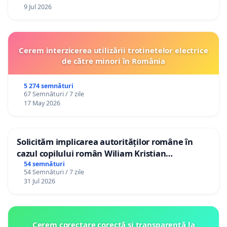
9 Jul 2026
Cerem interzicerea utilizării trotinetelor electrice
de către minori în România
5 274 semnături
67 Semnături / 7 zile
17 May 2026
Solicităm implicarea autorităților române în
cazul copilului român Wiliam Kristian
Gheorghe, aflat în plasament în Danemarca de
54 semnături
54 Semnături / 7 zile
12 ani
31 Jul 2026
Cerem corectare corectă și transparentă la