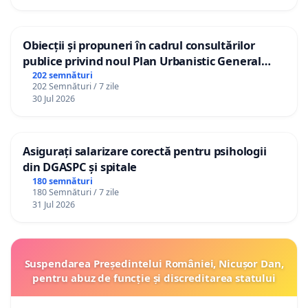
Obiecții și propuneri în cadrul consultărilor
publice privind noul Plan Urbanistic General
(PUG) Ialoveni
202 semnături
202 Semnături / 7 zile
30 Jul 2026
Asigurați salarizare corectă pentru psihologii
din DGASPC și spitale
180 semnături
180 Semnături / 7 zile
31 Jul 2026
Suspendarea Președintelui României, Nicușor Dan,
pentru abuz de funcție și discreditarea statului