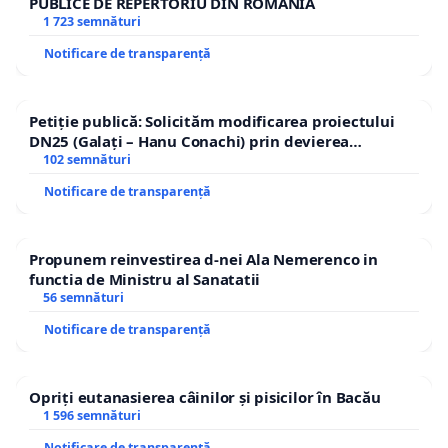
PUBLICE DE REPERTORIU DIN ROMÂNIA
1 723 semnături
Notificare de transparență
Petiție publică: Solicităm modificarea proiectului
DN25 (Galați – Hanu Conachi) prin devierea
traseului în afara localităților!
102 semnături
Notificare de transparență
Propunem reinvestirea d-nei Ala Nemerenco in
functia de Ministru al Sanatatii
56 semnături
Notificare de transparență
Opriți eutanasierea câinilor și pisicilor în Bacău
1 596 semnături
Notificare de transparență