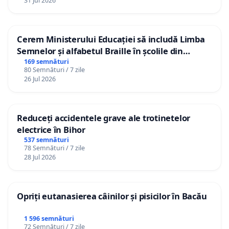
31 Jul 2026
Cerem Ministerului Educației să includă Limba
Semnelor și alfabetul Braille în școlile din
Republica Moldova!
169 semnături
80 Semnături / 7 zile
26 Jul 2026
Reduceți accidentele grave ale trotinetelor
electrice în Bihor
537 semnături
78 Semnături / 7 zile
28 Jul 2026
Opriți eutanasierea câinilor și pisicilor în Bacău
1 596 semnături
72 Semnături / 7 zile