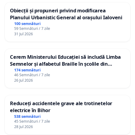
Obiecții și propuneri privind modificarea
Planului Urbanistic General al orașului Ialoveni
100 semnături
59 Semnături / 7 zile
31 Jul 2026
Cerem Ministerului Educației să includă Limba
Semnelor și alfabetul Braille în școlile din
Republica Moldova!
174 semnături
46 Semnături / 7 zile
26 Jul 2026
Reduceți accidentele grave ale trotinetelor
electrice în Bihor
538 semnături
45 Semnături / 7 zile
28 Jul 2026