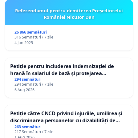
Referendumul pentru demiterea Preşedintelui
României Nicusor Dan
26 866 semnături
316 Semnături / 7 zile
4 Jun 2025
Petiție pentru includerea indemnizației de
hrană în salariul de bază și protejarea
gradațiilor de vechime pentru asistenții
294 semnături
294 Semnături / 7 zile
personali
6 Aug 2026
Petiție către CNCD privind injuriile, umilirea și
discriminarea persoanelor cu dizabilități de
către utilizatorul TikTok „Gorici”
263 semnături
217 Semnături / 7 zile
1 Aug 2026