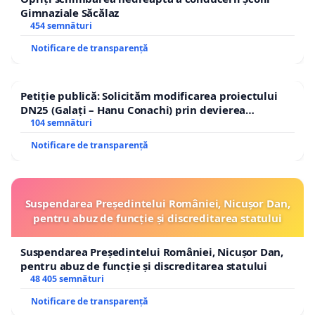
Gimnaziale Săcălaz
454 semnături
Notificare de transparență
Petiție publică: Solicităm modificarea proiectului
DN25 (Galați – Hanu Conachi) prin devierea
traseului în afara localităților!
104 semnături
Notificare de transparență
Suspendarea Președintelui României, Nicușor Dan,
pentru abuz de funcție și discreditarea statului
Suspendarea Președintelui României, Nicușor Dan,
pentru abuz de funcție și discreditarea statului
48 405 semnături
Notificare de transparență