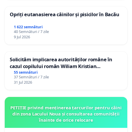
Opriți eutanasierea câinilor și pisicilor în Bacău
1 622 semnături
40 Semnături / 7 zile
9 Jul 2026
Solicităm implicarea autorităților române în
cazul copilului român Wiliam Kristian
Gheorghe, aflat în plasament în Danemarca de
55 semnături
37 Semnături / 7 zile
12 ani
31 Jul 2026
PETIȚIE privind menținerea țarcurilor pentru câini
din zona Lacului Noua și consultarea comunității
înainte de orice relocare