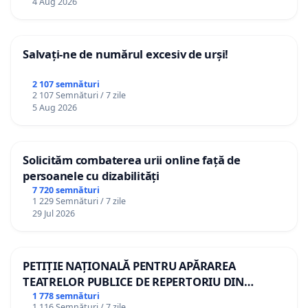
4 Aug 2026
Salvați-ne de numărul excesiv de urși!
2 107 semnături
2 107 Semnături / 7 zile
5 Aug 2026
Solicităm combaterea urii online față de
persoanele cu dizabilități
7 720 semnături
1 229 Semnături / 7 zile
29 Jul 2026
PETIȚIE NAȚIONALĂ PENTRU APĂRAREA
TEATRELOR PUBLICE DE REPERTORIU DIN
ROMÂNIA
1 778 semnături
1 116 Semnături / 7 zile