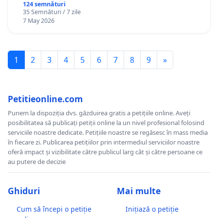
124 semnături
35 Semnături / 7 zile
7 May 2026
1
2
3
4
5
6
7
8
9
»
Petitieonline.com
Punem la dispoziția dvs. găzduirea gratis a petițiile online. Aveți
posibilitatea să publicați petiții online la un nivel profesional folosind
serviciile noastre dedicate. Petițiile noastre se regăsesc în mass media
în fiecare zi. Publicarea petițiilor prin intermediul serviciilor noastre
oferă impact și vizibilitate către publicul larg cât și către persoane ce
au putere de decizie
Ghiduri
Mai multe
Cum să începi o petiție
Inițiază o petiție