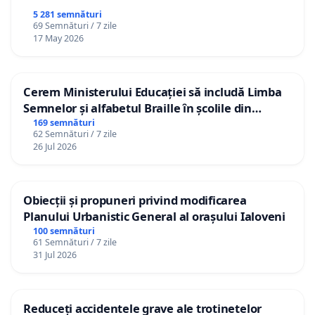
5 281 semnături
69 Semnături / 7 zile
17 May 2026
Cerem Ministerului Educației să includă Limba
Semnelor și alfabetul Braille în școlile din
Republica Moldova!
169 semnături
62 Semnături / 7 zile
26 Jul 2026
Obiecții și propuneri privind modificarea
Planului Urbanistic General al orașului Ialoveni
100 semnături
61 Semnături / 7 zile
31 Jul 2026
Reduceți accidentele grave ale trotinetelor