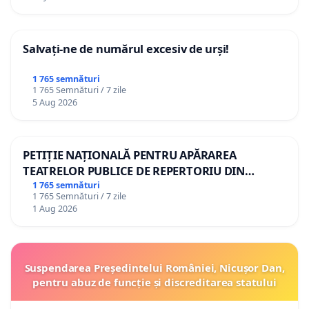
Salvați-ne de numărul excesiv de urși!
1 765 semnături
1 765 Semnături / 7 zile
5 Aug 2026
PETIȚIE NAȚIONALĂ PENTRU APĂRAREA
TEATRELOR PUBLICE DE REPERTORIU DIN
ROMÂNIA
1 765 semnături
1 765 Semnături / 7 zile
1 Aug 2026
Suspendarea Președintelui României, Nicușor Dan,
pentru abuz de funcție și discreditarea statului