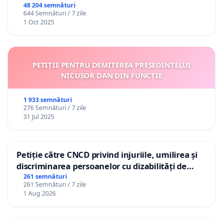
48 204 semnături
644 Semnături / 7 zile
1 Oct 2025
PETIȚIE PENTRU DEMITEREA PREȘEDINTELUI
NICUȘOR DAN DIN FUNCȚIE
1 933 semnături
276 Semnături / 7 zile
31 Jul 2025
Petiție către CNCD privind injuriile, umilirea și
discriminarea persoanelor cu dizabilități de
către utilizatorul TikTok „Gorici”
261 semnături
261 Semnături / 7 zile
1 Aug 2026