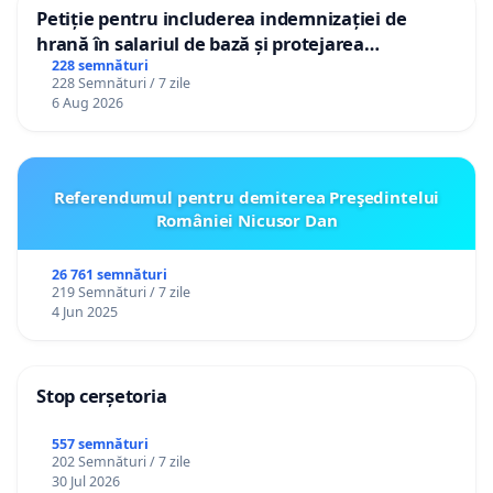
Petiție pentru includerea indemnizației de
hrană în salariul de bază și protejarea
gradațiilor de vechime pentru asistenții
228 semnături
228 Semnături / 7 zile
personali
6 Aug 2026
Referendumul pentru demiterea Preşedintelui
României Nicusor Dan
26 761 semnături
219 Semnături / 7 zile
4 Jun 2025
Stop cerșetoria
557 semnături
202 Semnături / 7 zile
30 Jul 2026