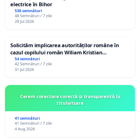
electrice în Bihor
538 semnături
48 Semnături / 7 zile
28 Jul 2026
Solicităm implicarea autorităților române în
cazul copilului român Wiliam Kristian
Gheorghe, aflat în plasament în Danemarca de
54 semnături
42 Semnături / 7 zile
12 ani
31 Jul 2026
Cerem corectare corectă și transparentă la
titularizare
41 semnături
41 Semnături / 7 zile
4 Aug 2026