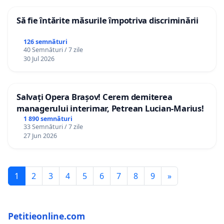
Să fie întărite măsurile împotriva discriminării
126 semnături
40 Semnături / 7 zile
30 Jul 2026
Salvați Opera Brașov! Cerem demiterea
managerului interimar, Petrean Lucian-Marius!
1 890 semnături
33 Semnături / 7 zile
27 Jun 2026
1
2
3
4
5
6
7
8
9
»
Petitieonline.com