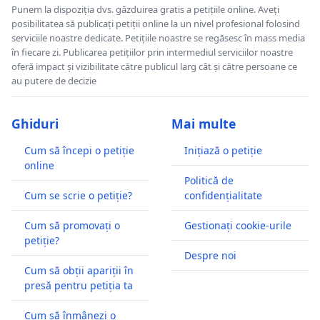
Punem la dispoziția dvs. găzduirea gratis a petițiile online. Aveți
posibilitatea să publicați petiții online la un nivel profesional folosind
serviciile noastre dedicate. Petițiile noastre se regăsesc în mass media
în fiecare zi. Publicarea petițiilor prin intermediul serviciilor noastre
oferă impact și vizibilitate către publicul larg cât și către persoane ce
au putere de decizie
Ghiduri
Mai multe
Cum să începi o petiție
Inițiază o petiție
online
Politică de
Cum se scrie o petiție?
confidențialitate
Cum să promovați o
Gestionați cookie-urile
petiție?
Despre noi
Cum să obții apariții în
presă pentru petiția ta
Cum să înmânezi o