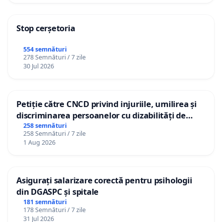
Stop cerșetoria
554 semnături
278 Semnături / 7 zile
30 Jul 2026
Petiție către CNCD privind injuriile, umilirea și
discriminarea persoanelor cu dizabilități de
către utilizatorul TikTok „Gorici”
258 semnături
258 Semnături / 7 zile
1 Aug 2026
Asigurați salarizare corectă pentru psihologii
din DGASPC și spitale
181 semnături
178 Semnături / 7 zile
31 Jul 2026