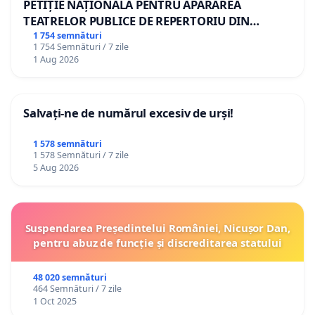
PETIȚIE NAȚIONALĂ PENTRU APĂRAREA
TEATRELOR PUBLICE DE REPERTORIU DIN
ROMÂNIA
1 754 semnături
1 754 Semnături / 7 zile
1 Aug 2026
Salvați-ne de numărul excesiv de urși!
1 578 semnături
1 578 Semnături / 7 zile
5 Aug 2026
Suspendarea Președintelui României, Nicușor Dan,
pentru abuz de funcție și discreditarea statului
48 020 semnături
464 Semnături / 7 zile
1 Oct 2025