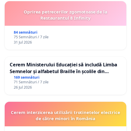
Oprirea petrecerilor zgomotoase de la
Restaurantul 8 Infinity
84 semnături
75 Semnături / 7 zile
31 Jul 2026
Cerem Ministerului Educației să includă Limba
Semnelor și alfabetul Braille în școlile din
Republica Moldova!
169 semnături
71 Semnături / 7 zile
26 Jul 2026
Cerem interzicerea utilizării trotinetelor electrice
de către minori în România