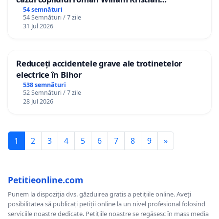
Gheorghe, aflat în plasament în Danemarca de
54 semnături
54 Semnături / 7 zile
12 ani
31 Jul 2026
Reduceți accidentele grave ale trotinetelor
electrice în Bihor
538 semnături
52 Semnături / 7 zile
28 Jul 2026
1
2
3
4
5
6
7
8
9
»
Petitieonline.com
Punem la dispoziția dvs. găzduirea gratis a petițiile online. Aveți
posibilitatea să publicați petiții online la un nivel profesional folosind
serviciile noastre dedicate. Petițiile noastre se regăsesc în mass media