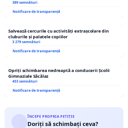
ROGOJAN
389 semnături
Notificare de transparență
Salvează cercurile cu activități extrașcolare din
cluburile și palatele copiilor
3 279 semnături
Notificare de transparență
Opriți schimbarea nedreaptă a conducerii Școlii
Gimnaziale Săcălaz
453 semnături
Notificare de transparență
ÎNCEPE PROPRIA PETIȚIE
Doriți să schimbați ceva?