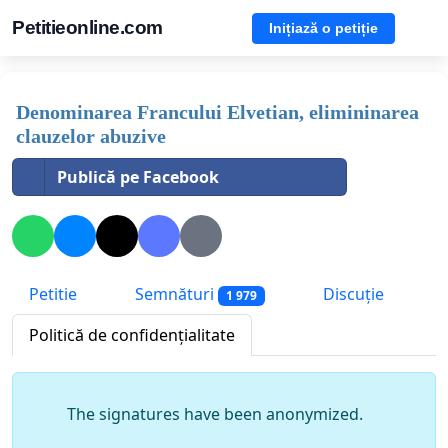
Petitieonline.com
Inițiază o petiție
Denominarea Francului Elvetian, elimininarea
clauzelor abuzive
Publică pe Facebook
Petitie
Semnături
Discuție
1 979
Politică de confidențialitate
The signatures have been anonymized.