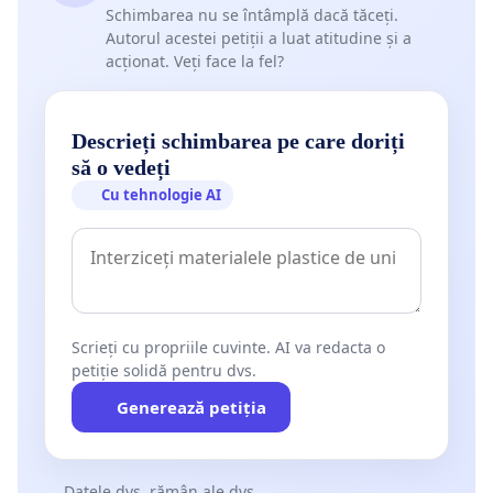
Schimbarea nu se întâmplă dacă tăceți.
Autorul acestei petiții a luat atitudine și a
acționat. Veți face la fel?
Descrieți schimbarea pe care doriți
să o vedeți
Cu tehnologie AI
Scrieți cu propriile cuvinte. AI va redacta o
petiție solidă pentru dvs.
Generează petiția
Datele dvs. rămân ale dvs.