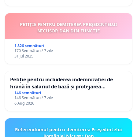
PETIȚIE PENTRU DEMITEREA PREȘEDINTELUI
NICUȘOR DAN DIN FUNCȚIE
1 826 semnături
170 Semnături / 7 zile
31 Jul 2025
Petiție pentru includerea indemnizației de
hrană în salariul de bază și protejarea
gradațiilor de vechime pentru asistenții
146 semnături
146 Semnături / 7 zile
personali
6 Aug 2026
Referendumul pentru demiterea Preşedintelui
României Nicusor Dan