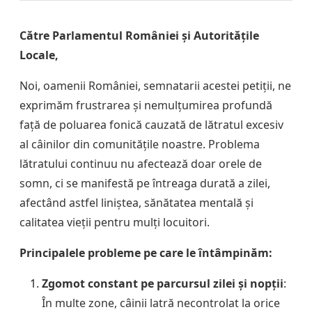
Către Parlamentul României și Autoritățile
Locale,
Noi, oamenii României, semnatarii acestei petiții, ne
exprimăm frustrarea și nemulțumirea profundă
față de poluarea fonică cauzată de lătratul excesiv
al câinilor din comunitățile noastre. Problema
lătratului continuu nu afectează doar orele de
somn, ci se manifestă pe întreaga durată a zilei,
afectând astfel liniștea, sănătatea mentală și
calitatea vieții pentru mulți locuitori.
Principalele probleme pe care le întâmpinăm:
Zgomot constant pe parcursul zilei și nopții
:
În multe zone, câinii latră necontrolat la orice