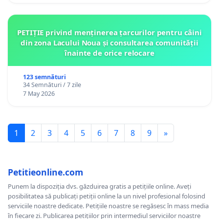
PETIȚIE privind menținerea țarcurilor pentru câini
din zona Lacului Noua și consultarea comunității
înainte de orice relocare
123 semnături
34 Semnături / 7 zile
7 May 2026
1
2
3
4
5
6
7
8
9
»
Petitieonline.com
Punem la dispoziția dvs. găzduirea gratis a petițiile online. Aveți
posibilitatea să publicați petiții online la un nivel profesional folosind
serviciile noastre dedicate. Petițiile noastre se regăsesc în mass media
în fiecare zi. Publicarea petițiilor prin intermediul serviciilor noastre