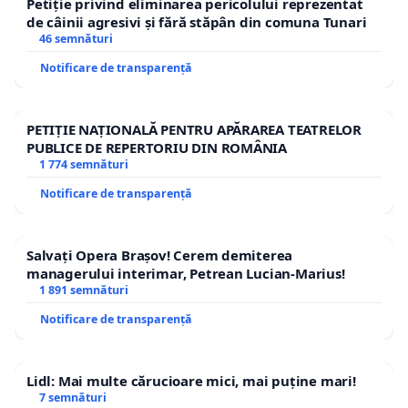
neîntrerupt.
Petiție privind eliminarea pericolului reprezentat
de câinii agresivi și fără stăpân din comuna Tunari
46 semnături
Cerem Parlamentului României și autorităților
locale să trateze cu seriozitate această problemă și
Notificare de transparență
să implementeze soluții care să restabilească
liniștea și ordinea în comunitățile noastre, atât ziua,
PETIȚIE NAȚIONALĂ PENTRU APĂRAREA TEATRELOR
cât și noaptea.
PUBLICE DE REPERTORIU DIN ROMÂNIA
1 774 semnături
Notificare de transparență
Vă mulţumim
Salvați Opera Brașov! Cerem demiterea
Carpathian Hermit
managerului interimar, Petrean Lucian-Marius!
1 891 semnături
Notificare de transparență
Lidl: Mai multe cărucioare mici, mai puține mari!
7 semnături