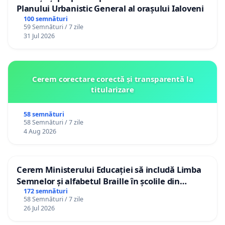
Planului Urbanistic General al orașului Ialoveni
100 semnături
59 Semnături / 7 zile
31 Jul 2026
Cerem corectare corectă și transparentă la
titularizare
58 semnături
58 Semnături / 7 zile
4 Aug 2026
Cerem Ministerului Educației să includă Limba
Semnelor și alfabetul Braille în școlile din
Republica Moldova!
172 semnături
58 Semnături / 7 zile
26 Jul 2026