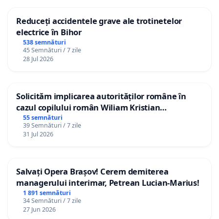
Reduceți accidentele grave ale trotinetelor
electrice în Bihor
538 semnături
45 Semnături / 7 zile
28 Jul 2026
Solicităm implicarea autorităților române în
cazul copilului român Wiliam Kristian
Gheorghe, aflat în plasament în Danemarca de
55 semnături
39 Semnături / 7 zile
12 ani
31 Jul 2026
Salvați Opera Brașov! Cerem demiterea
managerului interimar, Petrean Lucian-Marius!
1 891 semnături
34 Semnături / 7 zile
27 Jun 2026