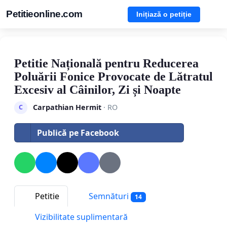
Petitieonline.com
Inițiază o petiție
Petitie Națională pentru Reducerea
Poluării Fonice Provocate de Lătratul
Excesiv al Câinilor, Zi și Noapte
Carpathian Hermit
· RO
C
Publică pe Facebook
Petitie
Semnături
14
Vizibilitate suplimentară