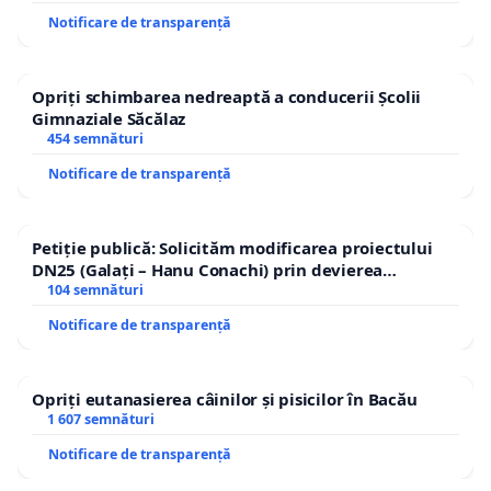
Notificare de transparență
Opriți schimbarea nedreaptă a conducerii Școlii
Gimnaziale Săcălaz
454 semnături
Notificare de transparență
Petiție publică: Solicităm modificarea proiectului
DN25 (Galați – Hanu Conachi) prin devierea
traseului în afara localităților!
104 semnături
Notificare de transparență
Opriți eutanasierea câinilor și pisicilor în Bacău
1 607 semnături
Notificare de transparență