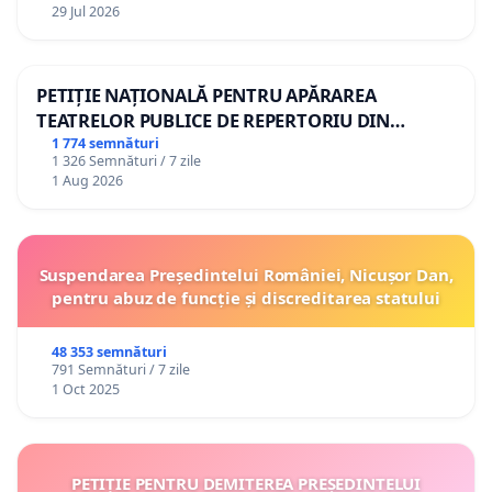
29 Jul 2026
PETIȚIE NAȚIONALĂ PENTRU APĂRAREA
TEATRELOR PUBLICE DE REPERTORIU DIN
ROMÂNIA
1 774 semnături
1 326 Semnături / 7 zile
1 Aug 2026
Suspendarea Președintelui României, Nicușor Dan,
pentru abuz de funcție și discreditarea statului
48 353 semnături
791 Semnături / 7 zile
1 Oct 2025
PETIȚIE PENTRU DEMITEREA PREȘEDINTELUI