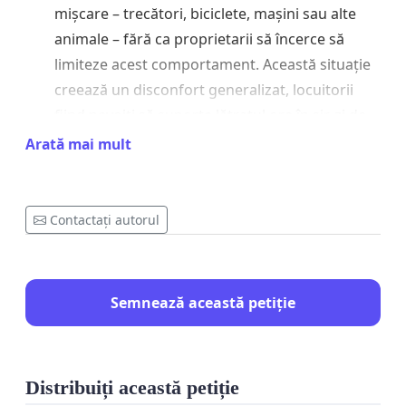
mișcare – trecători, biciclete, mașini sau alte
animale – fără ca proprietarii să încerce să
limiteze acest comportament. Această situație
creează un disconfort generalizat, locuitorii
fiind nevoiți să suporte lătratul ore în șir, zi de
zi.
Arată mai mult
Lipsa de liniște și respect pentru oameni
:
Zgomotul este prezent atât în timpul zilei, cât și
Contactați autorul
noaptea, ceea ce împiedică odihna, lucrul de
acasă, relaxarea și activitățile zilnice normale
ale oamenilor. Oamenii care respectă liniștea
Semnează această petiție
publică nu ar trebui să fie obligați să trăiască
într-un mediu haotic și zgomotos din cauza
neglijenței altora.
Distribuiți această petiție
Lipsa de control și neînțelegerea problemei
: