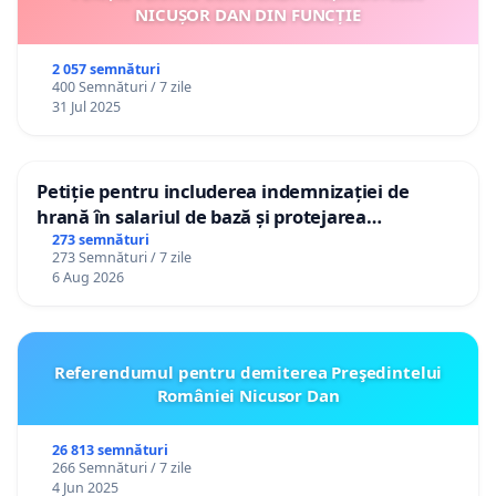
NICUȘOR DAN DIN FUNCȚIE
2 057 semnături
400 Semnături / 7 zile
31 Jul 2025
Petiție pentru includerea indemnizației de
hrană în salariul de bază și protejarea
gradațiilor de vechime pentru asistenții
273 semnături
273 Semnături / 7 zile
personali
6 Aug 2026
Referendumul pentru demiterea Preşedintelui
României Nicusor Dan
26 813 semnături
266 Semnături / 7 zile
4 Jun 2025