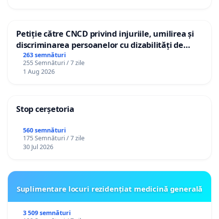
Petiție către CNCD privind injuriile, umilirea și
discriminarea persoanelor cu dizabilități de
către utilizatorul TikTok „Gorici”
263 semnături
255 Semnături / 7 zile
1 Aug 2026
Stop cerșetoria
560 semnături
175 Semnături / 7 zile
30 Jul 2026
Suplimentare locuri rezidențiat medicină generală
3 509 semnături