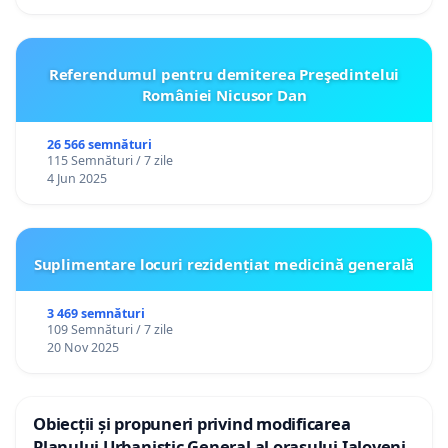
Referendumul pentru demiterea Preşedintelui
României Nicusor Dan
26 566 semnături
115 Semnături / 7 zile
4 Jun 2025
Suplimentare locuri rezidențiat medicină generală
3 469 semnături
109 Semnături / 7 zile
20 Nov 2025
Obiecții și propuneri privind modificarea
Planului Urbanistic General al orașului Ialoveni