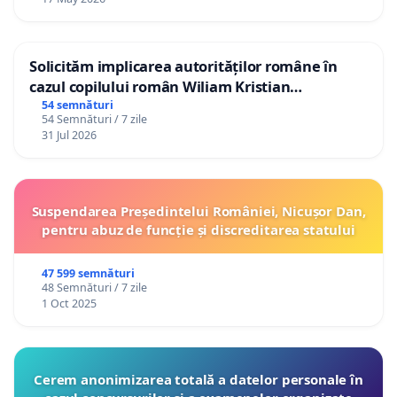
Solicităm implicarea autorităților române în
cazul copilului român Wiliam Kristian
Gheorghe, aflat în plasament în Danemarca de
54 semnături
54 Semnături / 7 zile
12 ani
31 Jul 2026
Suspendarea Președintelui României, Nicușor Dan,
pentru abuz de funcție și discreditarea statului
47 599 semnături
48 Semnături / 7 zile
1 Oct 2025
Cerem anonimizarea totală a datelor personale în