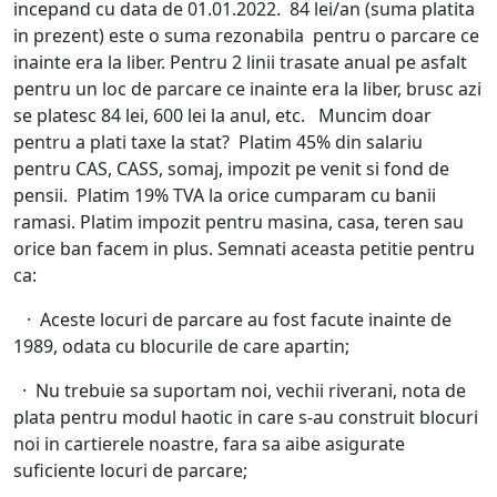
incepand cu data de 01.01.2022.
84 lei/an (suma platita
in prezent) este o suma rezonabila pentru o parcare ce
inainte era la liber. Pentru 2 linii trasate anual pe asfalt
pentru un loc de parcare ce inainte era la liber, brusc azi
se platesc 84 lei, 600 lei la anul, etc. Muncim doar
pentru a plati taxe la stat? Platim 45% din salariu
pentru CAS, CASS, somaj, impozit pe venit si fond de
pensii. Platim 19% TVA la orice cumparam cu banii
ramasi. Platim impozit pentru masina, casa, teren sau
orice ban facem in plus. Semnati aceasta petitie pentru
ca:
· Aceste locuri de parcare au fost facute inainte de
1989, odata cu blocurile de care apartin;
· Nu trebuie sa suportam noi, vechii riverani, nota de
plata pentru modul haotic in care s-au construit blocuri
noi in cartierele noastre, fara sa aibe asigurate
suficiente locuri de parcare;