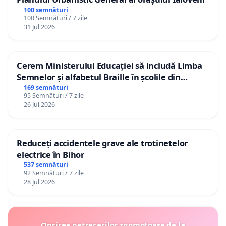
100 semnături
100 Semnături / 7 zile
31 Jul 2026
Cerem Ministerului Educației să includă Limba
Semnelor și alfabetul Braille în școlile din
Republica Moldova!
169 semnături
95 Semnături / 7 zile
26 Jul 2026
Reduceți accidentele grave ale trotinetelor
electrice în Bihor
537 semnături
92 Semnături / 7 zile
28 Jul 2026
Oprirea petrecerilor zgomotoase de la