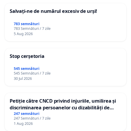
Salvați-ne de numărul excesiv de urși!
783 semnături
783 Semnături / 7 zile
5 Aug 2026
Stop cerșetoria
545 semnături
545 Semnături / 7 zile
30 Jul 2026
Petiție către CNCD privind injuriile, umilirea și
discriminarea persoanelor cu dizabilități de
către utilizatorul TikTok „Gorici”
247 semnături
247 Semnături / 7 zile
1 Aug 2026