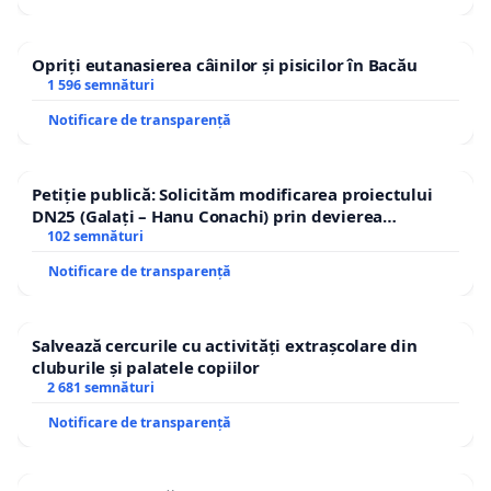
Opriți eutanasierea câinilor și pisicilor în Bacău
1 596 semnături
Notificare de transparență
Petiție publică: Solicităm modificarea proiectului
DN25 (Galați – Hanu Conachi) prin devierea
traseului în afara localităților!
102 semnături
Notificare de transparență
Salvează cercurile cu activități extrașcolare din
cluburile și palatele copiilor
2 681 semnături
Notificare de transparență