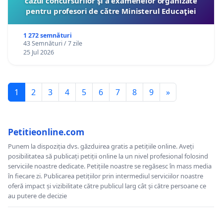
cazul concursurilor şi a examenelor organizate
pentru profesori de către Ministerul Educaţiei
1 272 semnături
43 Semnături / 7 zile
25 Jul 2026
1
2
3
4
5
6
7
8
9
»
Petitieonline.com
Punem la dispoziția dvs. găzduirea gratis a petițiile online. Aveți
posibilitatea să publicați petiții online la un nivel profesional folosind
serviciile noastre dedicate. Petițiile noastre se regăsesc în mass media
în fiecare zi. Publicarea petițiilor prin intermediul serviciilor noastre
oferă impact și vizibilitate către publicul larg cât și către persoane ce
au putere de decizie