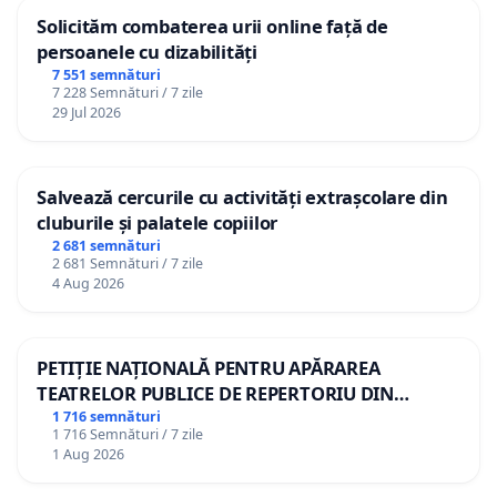
Solicităm combaterea urii online față de
persoanele cu dizabilități
7 551 semnături
7 228 Semnături / 7 zile
29 Jul 2026
Salvează cercurile cu activități extrașcolare din
cluburile și palatele copiilor
2 681 semnături
2 681 Semnături / 7 zile
4 Aug 2026
PETIȚIE NAȚIONALĂ PENTRU APĂRAREA
TEATRELOR PUBLICE DE REPERTORIU DIN
ROMÂNIA
1 716 semnături
1 716 Semnături / 7 zile
1 Aug 2026