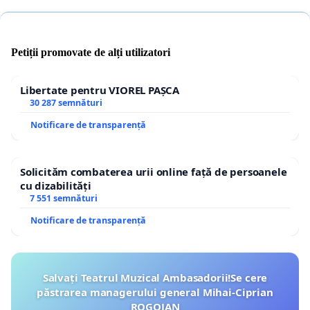
Petiții promovate de alți utilizatori
Libertate pentru VIOREL PAȘCA
30 287 semnături
Notificare de transparență
Solicităm combaterea urii online față de persoanele
cu dizabilități
7 551 semnături
Notificare de transparență
Salvați Teatrul Muzical Ambasadorii!Se cere
păstrarea managerului general Mihai-Ciprian
ROGOJAN