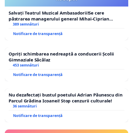
Salvați Teatrul Muzical Ambasadorii!Se cere
păstrarea managerului general Mihai-Ciprian
ROGOJAN
389 semnături
Notificare de transparență
Opriți schimbarea nedreaptă a conducerii Școlii
Gimnaziale Săcălaz
453 semnături
Notificare de transparență
Nu dezafectați bustul poetului Adrian Păunescu din
Parcul Grădina Icoanei! Stop cenzurii culturale!
36 semnături
Notificare de transparență