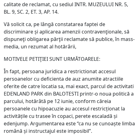
calitate de reclamat, cu sediul INTR. MUZEULUI NR. 5,
BL. 9, SC. 2, ET. 3, AP. 14.
Vă solicit ca, pe lângă constatarea faptei de
discriminare și aplicarea amenzii contravenţionale, să
dispuneţi obligarea părţii reclamate să publice, în mass-
media, un rezumat al hotărârii,
MOTIVELE PETIŢIEI SUNT URMĂTOARELE:
În fapt, persoana juridica a restrictionat accesul
persoanelor cu deficienta de auz anumite atractiile
oferite de catre locatia sa, mai exact, parcul de activitati
EDENLAND PARK din BALOTESTI printr-o noua politică a
parcului, hotărâtă pe 12 iunie, conform căreia
persoanele cu hipoacuzie au accesul restricționat la
activitățile cu trasee în copaci, perete escaladă și
edenjump. Argumentarea este “ca nu se cunoaște limba
română și instructajul este imposibil”.