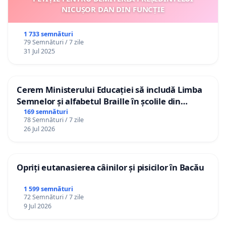
NICUȘOR DAN DIN FUNCȚIE
1 733 semnături
79 Semnături / 7 zile
31 Jul 2025
Cerem Ministerului Educației să includă Limba
Semnelor și alfabetul Braille în școlile din
Republica Moldova!
169 semnături
78 Semnături / 7 zile
26 Jul 2026
Opriți eutanasierea câinilor și pisicilor în Bacău
1 599 semnături
72 Semnături / 7 zile
9 Jul 2026