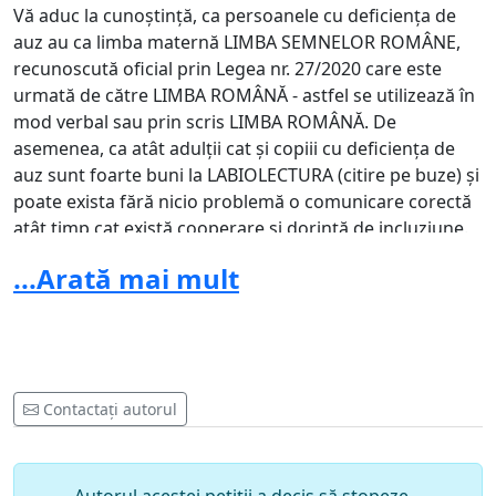
Vă aduc la cunoștință, ca persoanele cu deficiența de
auz au ca limba maternă LIMBA SEMNELOR ROMÂNE,
recunoscută oficial prin Legea nr. 27/2020 care este
urmată de către LIMBA ROMÂNĂ - astfel se utilizează în
mod verbal sau prin scris LIMBA ROMÂNĂ. De
asemenea, ca atât adulții cat și copiii cu deficiența de
auz sunt foarte buni la LABIOLECTURA (citire pe buze) și
poate exista fără nicio problemă o comunicare corectă
atât timp cat există cooperare și dorință de incluziune.
Totodată, în temeiul Legii nr. 448/2006 toate instituțiile,
...Arată mai mult
atât private, cat și de stat, au obligația de a asigura un
interpret autorizat pentru persoanele cu deficiența de
auz.
Indiferent de dizabilitate, toți copii au dreptul la
Contactați autorul
egalitate de șanse și incluziune în activitățile sociale,
sportive și culturale în contextul OG 137/2020.
Dacă ar fi existat o minimă intenție de incluziune se