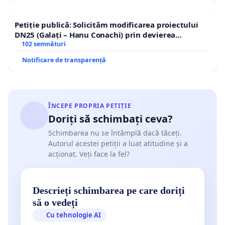
Petiție publică: Solicităm modificarea proiectului
DN25 (Galați – Hanu Conachi) prin devierea
traseului în afara localităților!
102 semnături
Notificare de transparență
ÎNCEPE PROPRIA PETIȚIE
Doriți să schimbați ceva?
Schimbarea nu se întâmplă dacă tăceți.
Autorul acestei petiții a luat atitudine și a
acționat. Veți face la fel?
Descrieți schimbarea pe care doriți
să o vedeți
Cu tehnologie AI