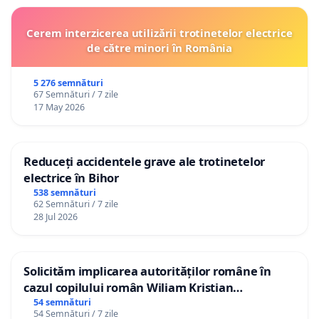
Cerem interzicerea utilizării trotinetelor electrice
de către minori în România
5 276 semnături
67 Semnături / 7 zile
17 May 2026
Reduceți accidentele grave ale trotinetelor
electrice în Bihor
538 semnături
62 Semnături / 7 zile
28 Jul 2026
Solicităm implicarea autorităților române în
cazul copilului român Wiliam Kristian
Gheorghe, aflat în plasament în Danemarca de
54 semnături
54 Semnături / 7 zile