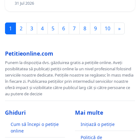
12 ani
31 Jul 2026
1
2
3
4
5
6
7
8
9
10
»
Petitieonline.com
Punem la dispoziția dvs. găzduirea gratis a petițiile online. Aveți
posibilitatea să publicați petiții online la un nivel profesional folosind
serviciile noastre dedicate. Petițiile noastre se regăsesc în mass media
în fiecare zi. Publicarea petițiilor prin intermediul serviciilor noastre
oferă impact și vizibilitate către publicul larg cât și către persoane ce
au putere de decizie
Ghiduri
Mai multe
Cum să începi o petiție
Inițiază o petiție
online
Politică de