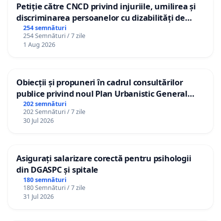
Petiție către CNCD privind injuriile, umilirea și
discriminarea persoanelor cu dizabilități de
către utilizatorul TikTok „Gorici”
254 semnături
254 Semnături / 7 zile
1 Aug 2026
Obiecții și propuneri în cadrul consultărilor
publice privind noul Plan Urbanistic General
(PUG) Ialoveni
202 semnături
202 Semnături / 7 zile
30 Jul 2026
Asigurați salarizare corectă pentru psihologii
din DGASPC și spitale
180 semnături
180 Semnături / 7 zile
31 Jul 2026