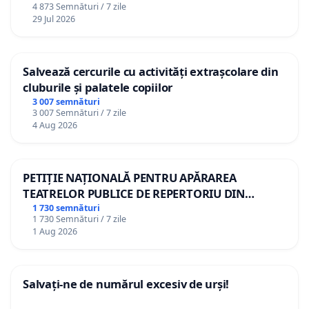
4 873 Semnături / 7 zile
29 Jul 2026
Salvează cercurile cu activități extrașcolare din
cluburile și palatele copiilor
3 007 semnături
3 007 Semnături / 7 zile
4 Aug 2026
PETIȚIE NAȚIONALĂ PENTRU APĂRAREA
TEATRELOR PUBLICE DE REPERTORIU DIN
ROMÂNIA
1 730 semnături
1 730 Semnături / 7 zile
1 Aug 2026
Salvați-ne de numărul excesiv de urși!