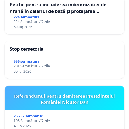
Petiție pentru includerea indemnizației de
hrană în salariul de bază și protejarea
gradațiilor de vechime pentru asistenții
224 semnături
224 Semnături / 7 zile
personali
6 Aug 2026
Stop cerșetoria
556 semnături
201 Semnături / 7 zile
30 Jul 2026
Referendumul pentru demiterea Preşedintelui
României Nicusor Dan
26 737 semnături
195 Semnături / 7 zile
4 Jun 2025