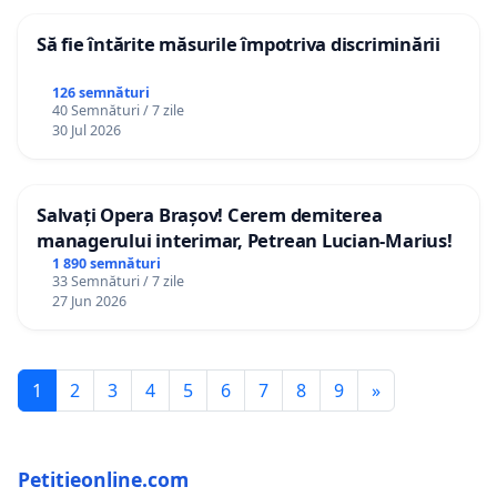
Să fie întărite măsurile împotriva discriminării
126 semnături
40 Semnături / 7 zile
30 Jul 2026
Salvați Opera Brașov! Cerem demiterea
managerului interimar, Petrean Lucian-Marius!
1 890 semnături
33 Semnături / 7 zile
27 Jun 2026
1
2
3
4
5
6
7
8
9
»
Petitieonline.com