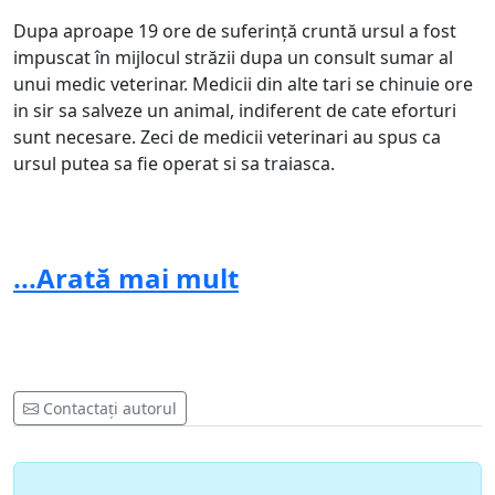
Dupa aproape 19 ore de suferință cruntă ursul a fost
impuscat în mijlocul străzii dupa un consult sumar al
unui medic veterinar. Medicii din alte tari se chinuie ore
in sir sa salveze un animal, indiferent de cate eforturi
sunt necesare. Zeci de medicii veterinari au spus ca
ursul putea sa fie operat si sa traiasca.
Prin aceasta petiție susțin sancționarea medicului ce a
...Arată mai mult
consultat ursul și a decis că este necesar să fie omorât,
acel medic nu mai are dreptul să decidă soarta nici unui
animal! Vă rog să semnați petiția, doar prin felul acesta
putem să facem ceva și să apărăm drepturile
animalelor.
Contactați autorul
Vă rog să ne urmăriți și să ne susțineți in acest demers
pe pagină de fb: