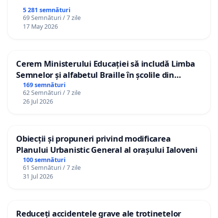
5 281 semnături
69 Semnături / 7 zile
17 May 2026
Cerem Ministerului Educației să includă Limba
Semnelor și alfabetul Braille în școlile din
Republica Moldova!
169 semnături
62 Semnături / 7 zile
26 Jul 2026
Obiecții și propuneri privind modificarea
Planului Urbanistic General al orașului Ialoveni
100 semnături
61 Semnături / 7 zile
31 Jul 2026
Reduceți accidentele grave ale trotinetelor