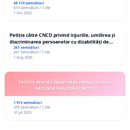
48 174 semnături
615 Semnături / 7 zile
1 Oct 2025
Petiție către CNCD privind injuriile, umilirea și
discriminarea persoanelor cu dizabilități de
către utilizatorul TikTok „Gorici”
261 semnături
261 Semnături / 7 zile
1 Aug 2026
PETIȚIE PENTRU DEMITEREA PREȘEDINTELUI
NICUȘOR DAN DIN FUNCȚIE
1 912 semnături
255 Semnături / 7 zile
31 Jul 2025