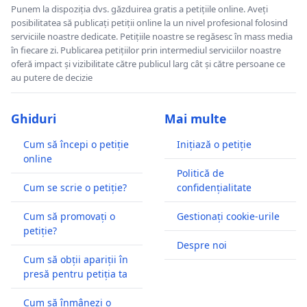
Punem la dispoziția dvs. găzduirea gratis a petițiile online. Aveți
posibilitatea să publicați petiții online la un nivel profesional folosind
serviciile noastre dedicate. Petițiile noastre se regăsesc în mass media
în fiecare zi. Publicarea petițiilor prin intermediul serviciilor noastre
oferă impact și vizibilitate către publicul larg cât și către persoane ce
au putere de decizie
Ghiduri
Mai multe
Cum să începi o petiție
Inițiază o petiție
online
Politică de
Cum se scrie o petiție?
confidențialitate
Cum să promovați o
Gestionați cookie-urile
petiție?
Despre noi
Cum să obții apariții în
presă pentru petiția ta
Cum să înmânezi o