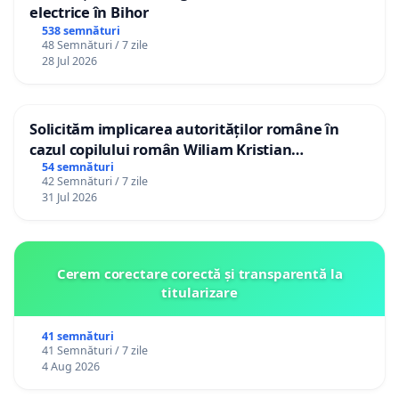
electrice în Bihor
538 semnături
48 Semnături / 7 zile
28 Jul 2026
Solicităm implicarea autorităților române în
cazul copilului român Wiliam Kristian
Gheorghe, aflat în plasament în Danemarca de
54 semnături
42 Semnături / 7 zile
12 ani
31 Jul 2026
Cerem corectare corectă și transparentă la
titularizare
41 semnături
41 Semnături / 7 zile
4 Aug 2026