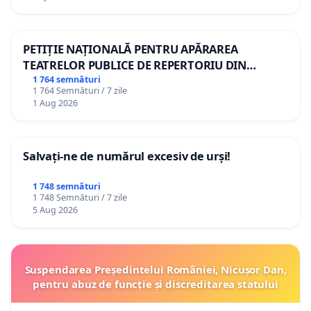
PETIȚIE NAȚIONALĂ PENTRU APĂRAREA
TEATRELOR PUBLICE DE REPERTORIU DIN
ROMÂNIA
1 764 semnături
1 764 Semnături / 7 zile
1 Aug 2026
Salvați-ne de numărul excesiv de urși!
1 748 semnături
1 748 Semnături / 7 zile
5 Aug 2026
Suspendarea Președintelui României, Nicușor Dan,
pentru abuz de funcție și discreditarea statului