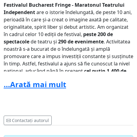
Festivalul Bucharest Fringe - Maratonul Teatrului
Independent
are o istorie îndelungată, de peste 10 ani,
perioadă în care și-a creat o imagine axată pe calitate,
originalitate, spirit liber și debut artistic. Am organizat
în cadrul celor 10 ediții de festival,
peste 200 de
spectacole
de teatru și
290 de evenimente
. Activitatea
noastră s-a bucurat de o îndelungată și amplă
promovare care a impus investiții constante și susținute
în timp. Astfel, festivalul a ajuns să fie cunoscut la nivel
național, aducând până în prezent
cel puțin 1,400 de
artiști din țară și străinătate în fața unui public de
...Arată mai mult
peste 18.000 spectatori.
Începând cu luna Octombrie 2020 au apărut în spațiul
public informații despre un proiect Bucharest Festival &
Fringe în 2021,
inițiativă a Direcției Generale de
Arhitectură Peisagistică și Monumente de For Public
Contactați autorul
(fostă Administraţia Monumentelor şi Patrimoniului
Turistic)
, instituție aflată în subordinea Primăriei