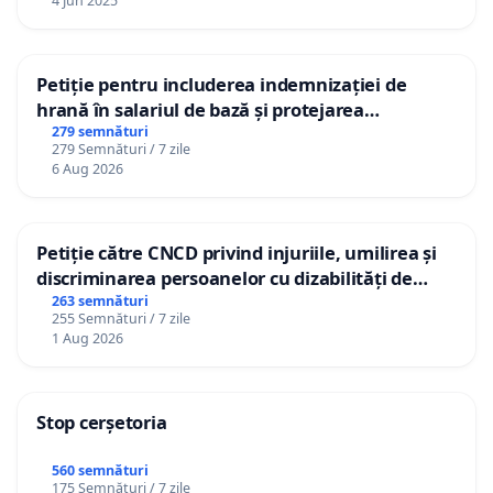
4 Jun 2025
9. Ionuț Niculae - actor
10. Beatrice Rubică - actriță
Petiție pentru includerea indemnizației de
hrană în salariul de bază și protejarea
11. Mihaela Popa - actriță
gradațiilor de vechime pentru asistenții
279 semnături
279 Semnături / 7 zile
12. Robert Bălan, regizor și manager cultural, Asociația
personali
6 Aug 2026
Art No More
13. Alex Fifea, actor si dramaturg, ARTHUB Bucharest
Petiție către CNCD privind injuriile, umilirea și
14. Nona Șerbănescu, Asociația pentru Promovarea
discriminarea persoanelor cu dizabilități de
Artelor Contemporane
către utilizatorul TikTok „Gorici”
263 semnături
255 Semnături / 7 zile
1 Aug 2026
15. Rad Lucian Mihai, artist-păpușar
16. Irina Marinescu - artistă, manager cultural
Stop cerșetoria
17. Luiza-Andreea Ghindă - actriță
560 semnături
18. Suzana Dan - Asociația Ephemair
175 Semnături / 7 zile