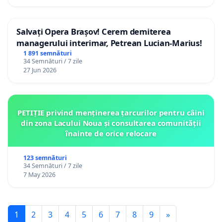
Română pentru Promovarea Artelor Spectacolului
(ARPAS)
Salvați Opera Brașov! Cerem demiterea
managerului interimar, Petrean Lucian-Marius!
1 891 semnături
34 Semnături / 7 zile
27 Jun 2026
PETIȚIE privind menținerea țarcurilor pentru câini
din zona Lacului Noua și consultarea comunității
înainte de orice relocare
123 semnături
34 Semnături / 7 zile
7 May 2026
1
2
3
4
5
6
7
8
9
»