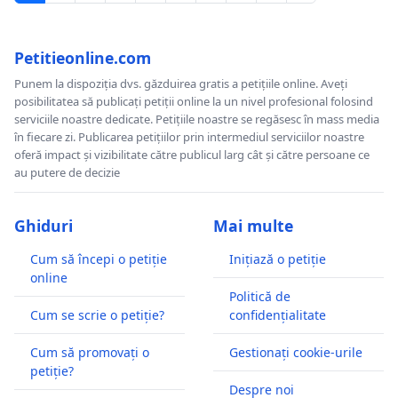
Petitieonline.com
Punem la dispoziția dvs. găzduirea gratis a petițiile online. Aveți
posibilitatea să publicați petiții online la un nivel profesional folosind
serviciile noastre dedicate. Petițiile noastre se regăsesc în mass media
în fiecare zi. Publicarea petițiilor prin intermediul serviciilor noastre
oferă impact și vizibilitate către publicul larg cât și către persoane ce
au putere de decizie
Ghiduri
Mai multe
Cum să începi o petiție
Inițiază o petiție
online
Politică de
Cum se scrie o petiție?
confidențialitate
Cum să promovați o
Gestionați cookie-urile
petiție?
Despre noi