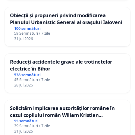
39. Mirela Gorea - actriță
40. Irina Crăiță-Mândră - regizoare
Obiecții și propuneri privind modificarea
Planului Urbanistic General al orașului Ialoveni
41. Daniel Alexandru Dragomir - coregraf, performer
100 semnături
59 Semnături / 7 zile
42. Alina Florescu, actriță
31 Jul 2026
43. Adrian Ciglenean, actor
44. Gelu Nițu, actor
Reduceți accidentele grave ale trotinetelor
electrice în Bihor
45. Adelina Dobrea, actriță
538 semnături
45 Semnături / 7 zile
46. Iuliana Danciu, actriță
28 Jul 2026
47. Otilia Panainte, actrita
Solicităm implicarea autorităților române în
48. Cristian Bajora, regizor
cazul copilului român Wiliam Kristian
49. Ana Turos, actriță
Gheorghe, aflat în plasament în Danemarca de
55 semnături
39 Semnături / 7 zile
12 ani
31 Jul 2026
50. Cristina Modreanu, critic de teatru, Asociația