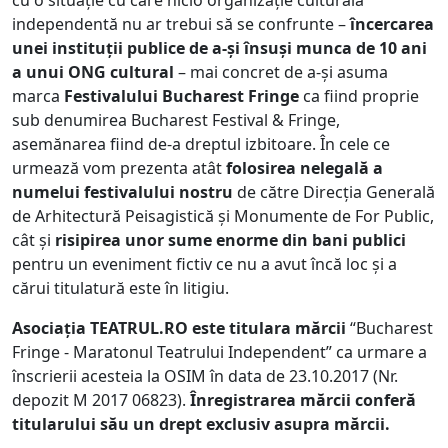
cu o situație cu care nicio organizație culturală
independentă nu ar trebui să se confrunte –
încercarea
unei instituții publice de a-și însuși munca de 10 ani
a unui ONG cultural
– mai concret de a-și asuma
marca
Festivalului Bucharest Fringe
ca fiind proprie
sub denumirea Bucharest Festival & Fringe,
asemănarea fiind de-a dreptul izbitoare. În cele ce
urmează vom prezenta atât
folosirea nelegală a
numelui festivalului nostru
de către Direcția Generală
de Arhitectură Peisagistică și Monumente de For Public,
cât și
risipirea unor sume enorme din bani publici
pentru un eveniment fictiv ce nu a avut încă loc și a
cărui titulatură este în litigiu.
Asociația TEATRUL.RO este titulara mărcii
“Bucharest
Fringe - Maratonul Teatrului Independent” ca urmare a
înscrierii acesteia la OSIM în data de 23.10.2017 (Nr.
depozit M 2017 06823).
Înregistrarea mărcii conferă
titularului său un drept exclusiv asupra mărcii.