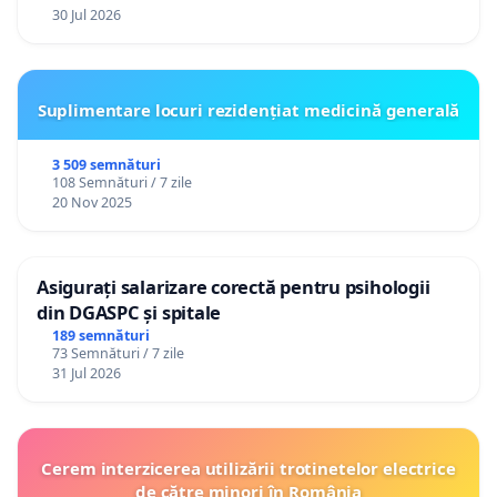
30 Jul 2026
19. Claudia Moroșanu - actriță
20. Radu Catană - actor
Suplimentare locuri rezidențiat medicină generală
21. Ruxandra Ghițescu - regizor
22. Ionuţ Grama - actor
3 509 semnături
108 Semnături / 7 zile
23. Paul Sebastian Popa - actor
20 Nov 2025
24. Doru Taloș - Reactor de creație și experiment, actor
și manager cultural
Asigurați salarizare corectă pentru psihologii
din DGASPC și spitale
25. Ovidiu Mihăiţă - Auăleu
189 semnături
73 Semnături / 7 zile
26. Csongor Köllő - Asociația Teatrală Shoshin
31 Jul 2026
27. Luminița Borta - Teatrul Independent Pitești
28. Viorel Cojanu - Centrul de Teatru Educațional
Cerem interzicerea utilizării trotinetelor electrice
Replika
de către minori în România