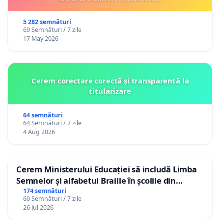
29. Radu Apostol - regizor, co fondator Centrul Replika
5 282 semnături
69 Semnături / 7 zile
30. Cosmin Dominte - actor
17 May 2026
31. Bogdan Sărătean - BIS Teatru, Sibiu
32. Popescu Cătălina - student, Comunicare
Cerem corectare corectă și transparentă la
Audiovizuală, UNATC
titularizare
33. Marina Fluerașu - actriță, București
64 semnături
34. Ana-Maria Ivan - actriță
64 Semnături / 7 zile
4 Aug 2026
35. Ada Gales - actriță
36. Deaibes Anthony - actor
Cerem Ministerului Educației să includă Limba
Semnelor și alfabetul Braille în școlile din
37. Răzvan Rotaru - actor
Republica Moldova!
174 semnături
60 Semnături / 7 zile
38. Teodora Daiana Păcurar - actriță
26 Jul 2026