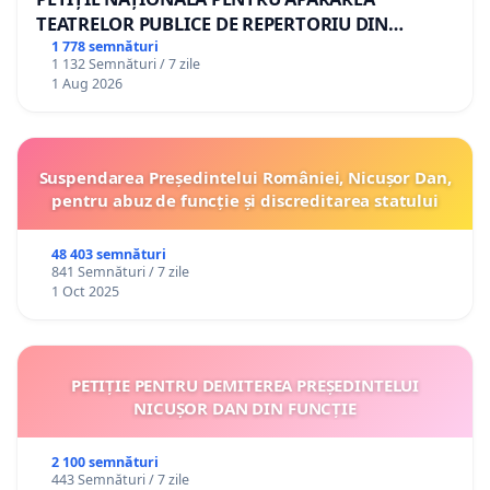
TEATRELOR PUBLICE DE REPERTORIU DIN
ROMÂNIA
1 778 semnături
1 132 Semnături / 7 zile
1 Aug 2026
Suspendarea Președintelui României, Nicușor Dan,
pentru abuz de funcție și discreditarea statului
48 403 semnături
841 Semnături / 7 zile
1 Oct 2025
PETIȚIE PENTRU DEMITEREA PREȘEDINTELUI
NICUȘOR DAN DIN FUNCȚIE
2 100 semnături
443 Semnături / 7 zile