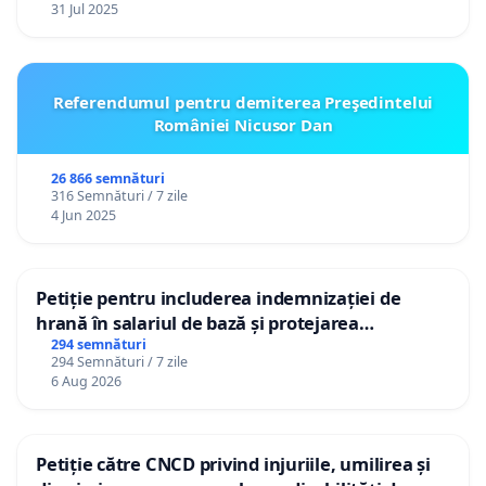
31 Jul 2025
Referendumul pentru demiterea Preşedintelui
României Nicusor Dan
26 866 semnături
316 Semnături / 7 zile
4 Jun 2025
Petiție pentru includerea indemnizației de
hrană în salariul de bază și protejarea
gradațiilor de vechime pentru asistenții
294 semnături
294 Semnături / 7 zile
personali
6 Aug 2026
Petiție către CNCD privind injuriile, umilirea și