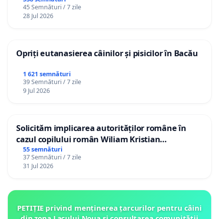
45 Semnături / 7 zile
28 Jul 2026
Opriți eutanasierea câinilor și pisicilor în Bacău
1 621 semnături
39 Semnături / 7 zile
9 Jul 2026
Solicităm implicarea autorităților române în
cazul copilului român Wiliam Kristian
Gheorghe, aflat în plasament în Danemarca de
55 semnături
37 Semnături / 7 zile
12 ani
31 Jul 2026
PETIȚIE privind menținerea țarcurilor pentru câini
din zona Lacului Noua și consultarea comunității