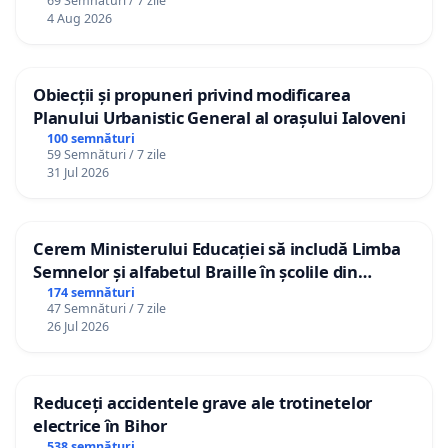
69 Semnături / 7 zile
4 Aug 2026
Obiecții și propuneri privind modificarea
Planului Urbanistic General al orașului Ialoveni
100 semnături
59 Semnături / 7 zile
31 Jul 2026
Cerem Ministerului Educației să includă Limba
Semnelor și alfabetul Braille în școlile din
Republica Moldova!
174 semnături
47 Semnături / 7 zile
26 Jul 2026
Reduceți accidentele grave ale trotinetelor
electrice în Bihor
538 semnături