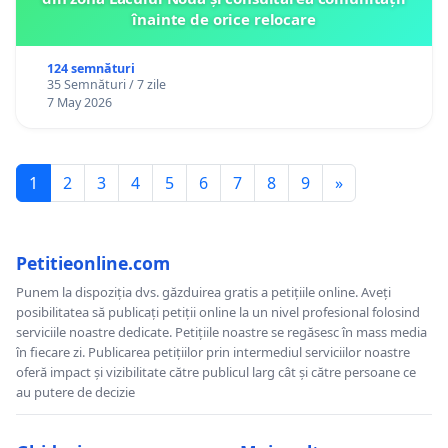
înainte de orice relocare
124 semnături
35 Semnături / 7 zile
7 May 2026
1
2
3
4
5
6
7
8
9
»
Petitieonline.com
Punem la dispoziția dvs. găzduirea gratis a petițiile online. Aveți
posibilitatea să publicați petiții online la un nivel profesional folosind
serviciile noastre dedicate. Petițiile noastre se regăsesc în mass media
în fiecare zi. Publicarea petițiilor prin intermediul serviciilor noastre
oferă impact și vizibilitate către publicul larg cât și către persoane ce
au putere de decizie