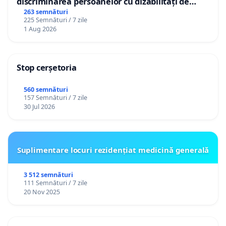
discriminarea persoanelor cu dizabilități de
către utilizatorul TikTok „Gorici”
263 semnături
225 Semnături / 7 zile
1 Aug 2026
Stop cerșetoria
560 semnături
157 Semnături / 7 zile
30 Jul 2026
Suplimentare locuri rezidențiat medicină generală
3 512 semnături
111 Semnături / 7 zile
20 Nov 2025