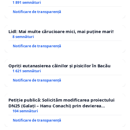
1 891 semnături
Notificare de transparență
Lidl: Mai multe cărucioare mici, mai puține mari!
8 semnături
Notificare de transparență
Opriți eutanasierea câinilor și pisicilor în Bacău
1 621 semnături
Notificare de transparență
Petiție publică: Solicităm modificarea proiectului
DN25 (Galați – Hanu Conachi) prin devierea
traseului în afara localităților!
104 semnături
Notificare de transparență