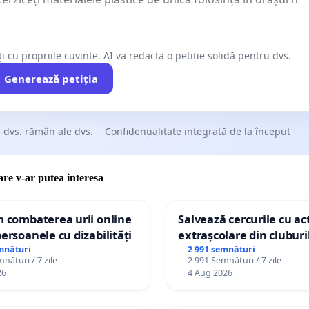
uni stricte - Nerespectarea acestor reguli va atrage o
ți cu propriile cuvinte. AI va redacta o petiție solidă pentru dvs.
e minim 5.000 de lei. Această sancțiune este necesară
Generează petiția
descuraja atitudinile neglijente și pentru a proteja viețile
or noastre iubite.
 dvs. rămân ale dvs.
Confidențialitate integrată de la început
te important acest proiect de lege?
care v-ar putea interesa
m combaterea urii online
Salvează cercurile cu act
ele rutiere cu animale nu doar că produc suferință și
persoanele cu dizabilități
extrașcolare din cluburil
pentru familiile care și-au pierdut prietenii necuvântători,
palatele copiilor
mnături
2 991 semnături
nături / 7 zile
2 991 Semnături / 7 zile
 și șoferii la situații riscante, cauzate de neatenție sau
26
4 Aug 2026
rea mari. Protejarea animalelor domestice este o datorie
 o responsabilitate socială.