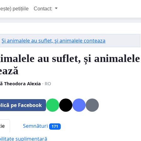
ește) petițiile
Contact:
:
Şi animalele au suflet, şi animalele conteaza
imalele au suflet, și animalele
ează
tă Theodora Alexia
· RO
lică pe Facebook
tie
Semnături
171
bilitate suplimentară