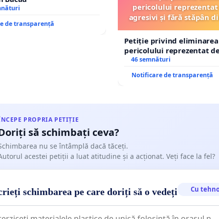
pericolului reprezentat 
mnături
.
agresivi și fără stăpân 
re de transparență
Tunari
Petiție privind eliminarea
pericolului reprezentat de
agresivi și fără stăpân d
46 semnături
Tunari
Notificare de transparență
ția de intervenție imediată - În cazul în care un șofer
n animal, acesta va fi obligat să oprească imediat și să se
de starea acestuia. Dacă animalul este rănit, șoferul va
 îl ducă la cel mai apropiat cabinet veterinar.
ÎNCEPE PROPRIA PETIȚIE
Doriți să schimbați ceva?
Schimbarea nu se întâmplă dacă tăceți.
Autorul acestei petiții a luat atitudine și a acționat. Veți face la fel?
ntele ar trebui oferite gratuit în cabinetele veterinare, iar
a de a găsi stăpânul animalului va fi făcută prin postări
le de socializare cu locația și starea acestuia.
Cu tehno
rieți schimbarea pe care doriți să o vedeți