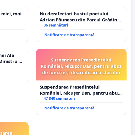
 mici, mai
Nu dezafectați bustul poetului
Adrian Păunescu din Parcul Grădina
Icoanei! Stop cenzurii culturale!
36 semnături
Notificare de transparență
nei Ala
Suspendarea Președintelui
inistru al
României, Nicușor Dan, pentru abuz
de funcție și discreditarea statului
Suspendarea Președintelui
României, Nicușor Dan, pentru abuz
de funcție și discreditarea statului
47 840 semnături
Notificare de transparență
inarea