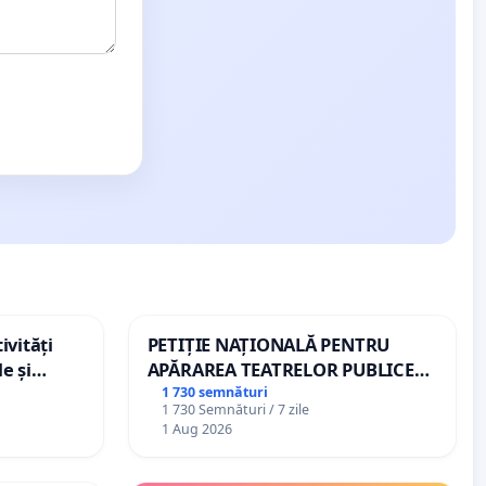
ivități
PETIȚIE NAȚIONALĂ PENTRU
e și
APĂRAREA TEATRELOR PUBLICE
DE REPERTORIU DIN ROMÂNIA
1 730 semnături
1 730 Semnături / 7 zile
1 Aug 2026