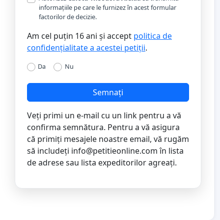
informațiile pe care le furnizez în acest formular
factorilor de decizie.
Am cel puțin 16 ani și accept
politica de
confidențialitate a acestei petiții
.
Da
Nu
Semnați
Veți primi un e-mail cu un link pentru a vă
confirma semnătura. Pentru a vă asigura
că primiți mesajele noastre email, vă rugăm
să includeți
info@petitieonline.com
în lista
de adrese sau lista expeditorilor agreați.