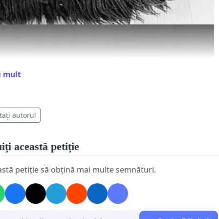
i mult
tați autorul
iți această petiție
astă petiție să obțină mai multe semnături.