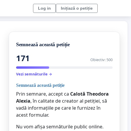
Log in
Inițiază o petiție
Semnează această petiție
171
Obiectiv: 500
Vezi semnăturile →
Semnează această petiție
Prin semnare, accept ca
Calotă Theodora
Alexia
, în calitate de creator al petiției, să
vadă informațiile pe care le furnizez în
acest formular.
Nu vom afișa semnăturile public online.