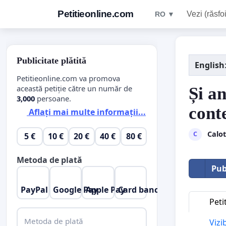
Petitieonline.com
Vezi (răsfoi
RO ▼
Publicitate plătită
English
Petitieonline.com va promova
această petiție către un număr de
Și an
3,000
persoane.
cont
Aflați mai multe informații...
Calo
C
5 €
10 €
20 €
40 €
80 €
Metoda de plată
Pub
PayPal
Google Pay
Apple Pay
Card bancar
Peti
Metoda de plată
Vizi