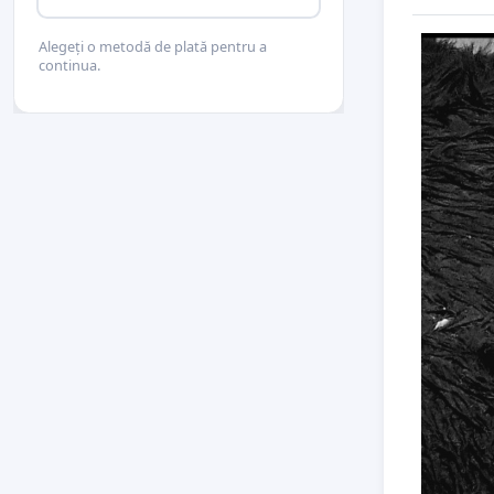
Alegeți o metodă de plată pentru a
continua.