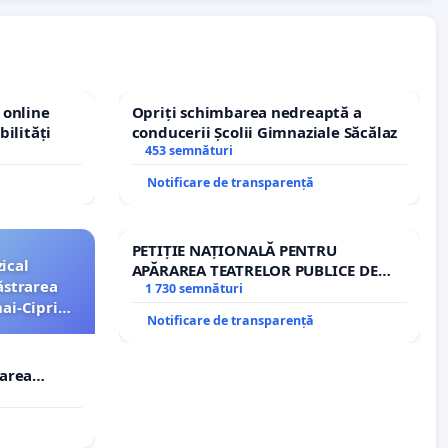
 online
Opriți schimbarea nedreaptă a
bilități
conducerii Școlii Gimnaziale Săcălaz
453 semnături
Notificare de transparență
PETIȚIE NAȚIONALĂ PENTRU
ical
APĂRAREA TEATRELOR PUBLICE DE
ăstrarea
REPERTORIU DIN ROMÂNIA
1 730 semnături
ai-Ciprian
Notificare de transparență
rarea
i-Ciprian