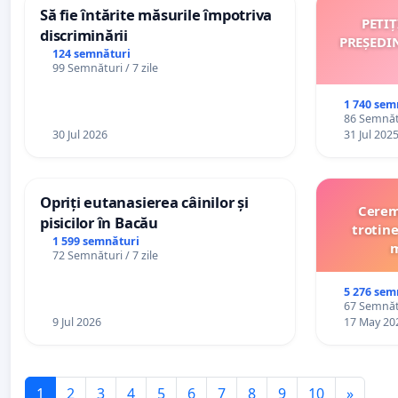
Să fie întărite măsurile împotriva
PETI
discriminării
PREȘEDI
124 semnături
99 Semnături / 7 zile
1 740 sem
86 Semnătu
30 Jul 2026
31 Jul 202
Opriți eutanasierea câinilor și
Cerem 
pisicilor în Bacău
trotine
1 599 semnături
m
72 Semnături / 7 zile
5 276 sem
67 Semnătu
9 Jul 2026
17 May 20
1
2
3
4
5
6
7
8
9
10
»