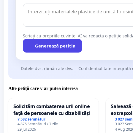
Scrieți cu propriile cuvinte. AI va redacta o petiție soli
Generează petiția
Datele dvs. rămân ale dvs.
Confidențialitate integrată 
Alte petiții care v-ar putea interesa
Solicităm combaterea urii online
Salvează c
față de persoanele cu dizabilități
extrașcol
palatele c
7 582 semnături
3 027 sem
4 875 Semnături / 7 zile
3 027 Semn
29 Jul 2026
4 Aug 202