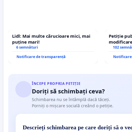
Lidl: Mai multe cărucioare mici, mai
Petiție pub
puține mari!
modificare
6 semnături
– Hanu Con
102 semnă
traseului î
Notificare de transparență
Notificar
ÎNCEPE PROPRIA PETIȚIE
Doriți să schimbați ceva?
Schimbarea nu se întâmplă dacă tăceți.
Porniți o mișcare socială creând o petiție.
Descrieți schimbarea pe care doriți să o ve