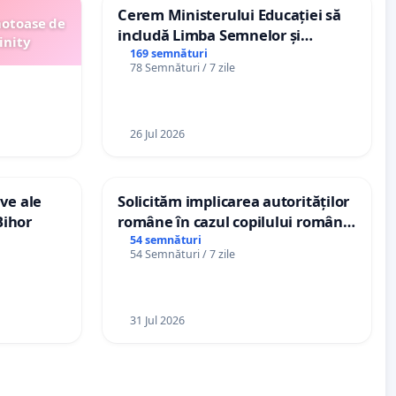
Cerem Ministerului Educației să
motoase de
includă Limba Semnelor și
inity
alfabetul Braille în școlile din
169 semnături
78 Semnături / 7 zile
Republica Moldova!
26 Jul 2026
ve ale
Solicităm implicarea autorităților
Bihor
române în cazul copilului român
Wiliam Kristian Gheorghe, aflat în
54 semnături
54 Semnături / 7 zile
plasament în Danemarca de 12
ani
31 Jul 2026