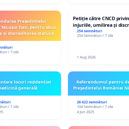
Petiție către CNCD privi
ndarea Președintelui
injuriile, umilirea și dis
 Nicușor Dan, pentru abuz
persoanelor cu dizabilită
254 semnături
e și discreditarea statului
254 Semnături / 7 zile
către utilizatorul TikTok 
mnături
uri / 7 zile
5
1 Aug 2026
ntare locuri rezidențiat
Referendumul pentru d
edicină generală
Preşedintelui României N
nături
26 622 semnături
uri / 7 zile
104 Semnături / 7 zile
25
4 Jun 2025