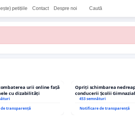
ește) petițiile
Contact
Despre noi
Caută
combaterea urii online față
Opriți schimbarea nedreap
ele cu dizabilități
conducerii Școlii Gimnazia
nături
453 semnături
e de transparență
Notificare de transparență