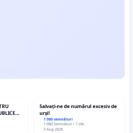
NTRU
Salvați-ne de numărul excesiv de
UBLICE
urși!
MÂNIA
1 080 semnături
1 080 Semnături / 7 zile
5 Aug 2026