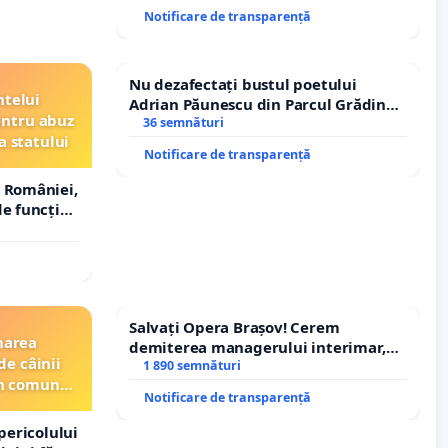
ROGOJAN
Notificare de transparență
Nu dezafectați bustul poetului
ntelui
Adrian Păunescu din Parcul Grădina
entru abuz
Icoanei! Stop cenzurii culturale!
36 semnături
a statului
Notificare de transparență
 României,
e funcție
Salvați Opera Brașov! Cerem
narea
demiterea managerului interimar,
de câinii
Petrean Lucian-Marius!
1 890 semnături
din comuna
Notificare de transparență
pericolului