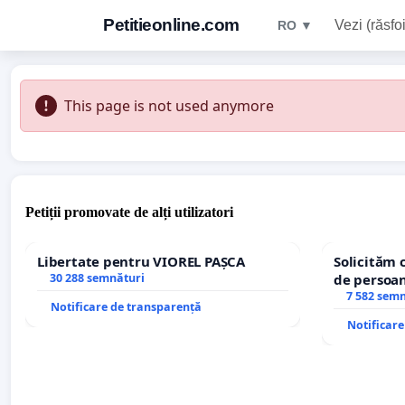
Petitieonline.com
Vezi (răsfoi
RO ▼
This page is not used anymore
Petiții promovate de alți utilizatori
Libertate pentru VIOREL PAȘCA
Solicităm 
30 288 semnături
de persoan
7 582 sem
Notificare de transparență
Notificar