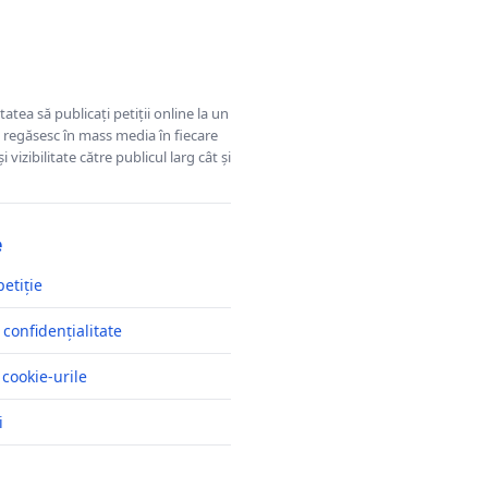
tatea să publicați petiții online la un
se regăsesc în mass media în fiecare
 vizibilitate către publicul larg cât și
e
petiție
 confidențialitate
 cookie-urile
i