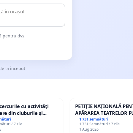
dă pentru dvs.
de la început
ercurile cu activități
PETIȚIE NAȚIONALĂ PE
are din cluburile și
APĂRAREA TEATRELOR P
opiilor
DE REPERTORIU DIN RO
nături
1 731 semnături
ături / 7 zile
1 731 Semnături / 7 zile
6
1 Aug 2026