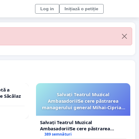
Log in
Inițiază o petiție
tă a
Salvați Teatrul Muzical
le Săcălaz
Ambasadorii!Se cere păstrarea
managerului general Mihai-Ciprian
ROGOJAN
Salvați Teatrul Muzical
Ambasadorii!Se cere păstrarea
managerului general Mihai-Ciprian
389 semnături