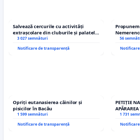
Salvează cercurile cu activități
Propunem r
extrașcolare din cluburile și palatele
Nemerenco 
copiilor
3 027 semnături
Sanatatii
56 semnăt
Notificare de transparență
Notificar
Opriți eutanasierea câinilor și
PETIȚIE N
pisicilor în Bacău
APĂRAREA 
1 599 semnături
REPERTOR
1 731 sem
Notificare de transparență
Notificar