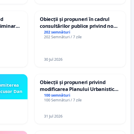
nd
Obiecții și propuneri în cadrul
criminarea
consultărilor publice privind noul
ți de
Plan Urbanistic General (PUG)
202 semnături
202 Semnături / 7 zile
„Gorici”
Ialoveni
30 Jul 2026
Obiecții și propuneri privind
emiterea
modificarea Planului Urbanistic
icusor Dan
General al orașului Ialoveni
100 semnături
100 Semnături / 7 zile
31 Jul 2026