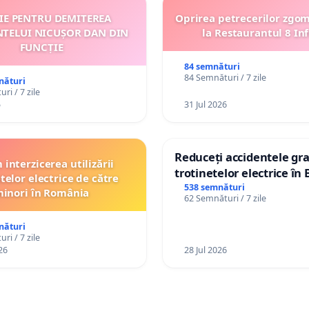
ȚIE PENTRU DEMITEREA
Oprirea petrecerilor zgo
NTELUI NICUȘOR DAN DIN
la Restaurantul 8 Inf
FUNCȚIE
84 semnături
84 Semnături / 7 zile
nături
ri / 7 zile
5
31 Jul 2026
Reduceți accidentele gra
interzicerea utilizării
trotinetelor electrice în 
telor electrice de către
538 semnături
inori în România
62 Semnături / 7 zile
nături
ri / 7 zile
26
28 Jul 2026