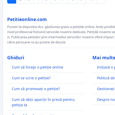
Petitieonline.com
Punem la dispoziția dvs. găzduirea gratis a petițiile online. Aveți posibili
nivel profesional folosind serviciile noastre dedicate. Petițiile noastre 
zi. Publicarea petițiilor prin intermediul serviciilor noastre oferă impact și
către persoane ce au putere de decizie
Ghiduri
Mai mult
Cum să începi o petiție online
Inițiază o 
Cum se scrie o petiție?
Politică de
Cum să promovați o petiție?
Gestionați
Cum să obții apariții în presă pentru
Despre no
petiția ta