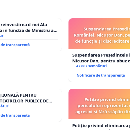
einvestirea d-nei Ala
Suspendarea Președi
in functia de Ministru al
României, Nicușor Dan, p
uri
de funcție și discreditare
e de transparență
Suspendarea Președintelui
Nicușor Dan, pentru abuz d
și discreditarea statului
47 867 semnături
Notificare de transparență
AȚIONALĂ PENTRU
Petiție privind elimi
TEATRELOR PUBLICE DE
pericolului reprezentat 
IU DIN ROMÂNIA
nături
agresivi și fără stăpân 
e de transparență
Tunari
Petiție privind eliminarea 