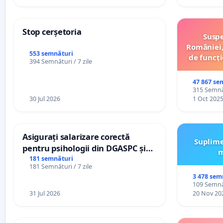
Stop cerșetoria
Suspe
României,
553 semnături
de funcți
394 Semnături / 7 zile
47 867 se
315 Semnăt
30 Jul 2026
1 Oct 202
Asigurați salarizare corectă
Suplime
pentru psihologii din DGASPC și
m
spitale
181 semnături
181 Semnături / 7 zile
3 478 sem
109 Semnăt
31 Jul 2026
20 Nov 20