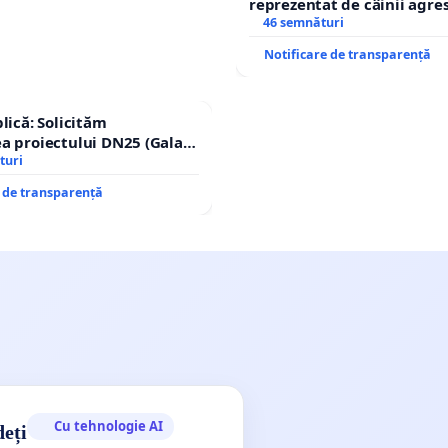
reprezentat de câinii agresi
stăpân din comuna Tunari
46 semnături
Notificare de transparență
lică: Solicităm
a proiectului DN25 (Galați
achi) prin devierea
turi
n afara localităților!
e de transparență
Cu tehnologie AI
deți