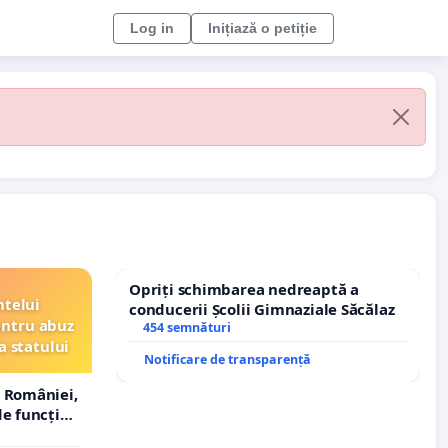
Log in
Inițiază o petiție
Opriți schimbarea nedreaptă a
ntelui
conducerii Școlii Gimnaziale Săcălaz
entru abuz
454 semnături
a statului
Notificare de transparență
 României,
e funcție