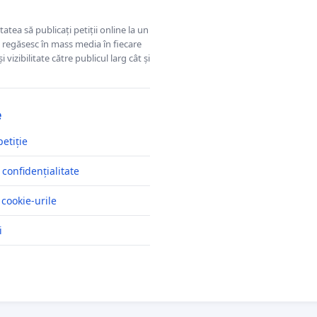
tatea să publicați petiții online la un
se regăsesc în mass media în fiecare
 vizibilitate către publicul larg cât și
e
petiție
 confidențialitate
 cookie-urile
i