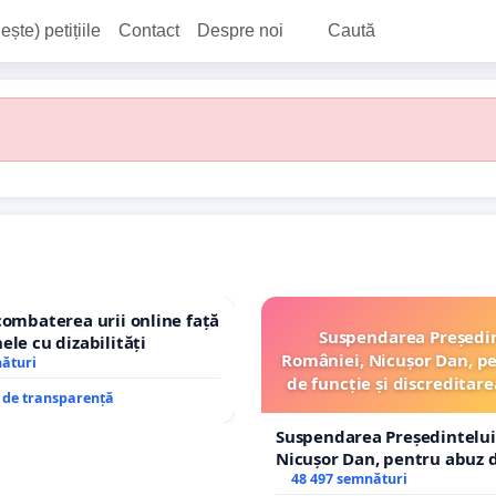
ește) petițiile
Contact
Despre noi
Caută
combaterea urii online față
Suspendarea Președi
ele cu dizabilități
României, Nicușor Dan, p
nături
de funcție și discreditare
e de transparență
Suspendarea Președintelui
Nicușor Dan, pentru abuz d
și discreditarea statului
48 497 semnături