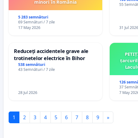
General a
minori în România
55 Semnătu
5 283 semnături
69 Semnături / 7 zile
17 May 2026
31 Jul 202
Reduceți accidentele grave ale
PETIȚ
trotinetelor electrice în Bihor
țarcuri
538 semnături
Lacul
43 Semnături / 7 zile
comun
126 semnă
37 Semnătu
28 Jul 2026
7 May 202
1
2
3
4
5
6
7
8
9
»