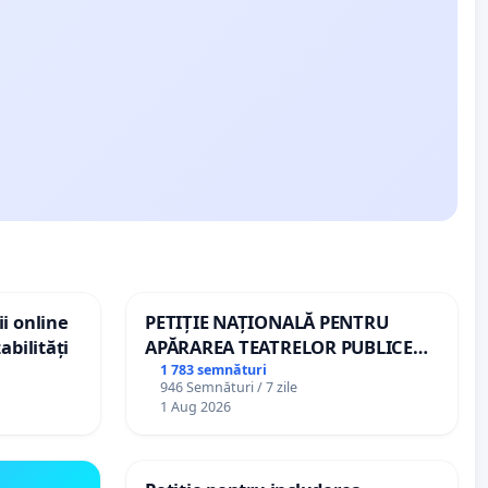
i online
PETIȚIE NAȚIONALĂ PENTRU
abilități
APĂRAREA TEATRELOR PUBLICE
DE REPERTORIU DIN ROMÂNIA
1 783 semnături
946 Semnături / 7 zile
1 Aug 2026