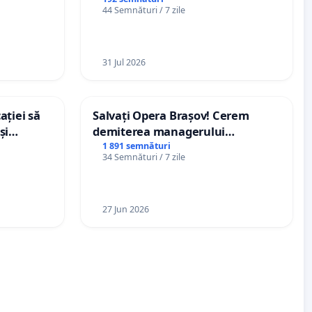
spitale
44 Semnături / 7 zile
31 Jul 2026
ației să
Salvați Opera Brașov! Cerem
și
demiterea managerului
e din
interimar, Petrean Lucian-Marius!
1 891 semnături
34 Semnături / 7 zile
27 Jun 2026