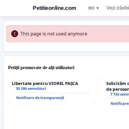
Petitieonline.com
Vezi (răsfoi
RO ▼
This page is not used anymore
Petiții promovate de alți utilizatori
Libertate pentru VIOREL PAȘCA
Solicităm 
30 296 semnături
de persoan
7 743 sem
Notificare de transparență
Notificar