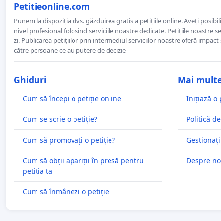
Petitieonline.com
Punem la dispoziția dvs. găzduirea gratis a petițiile online. Aveți posibili
nivel profesional folosind serviciile noastre dedicate. Petițiile noastre 
zi. Publicarea petițiilor prin intermediul serviciilor noastre oferă impact și
către persoane ce au putere de decizie
Ghiduri
Mai mult
Cum să începi o petiție online
Inițiază o 
Cum se scrie o petiție?
Politică de
Cum să promovați o petiție?
Gestionați
Cum să obții apariții în presă pentru
Despre no
petiția ta
Cum să înmânezi o petiție