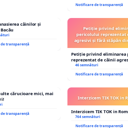
Notificare de transparență
nasierea câinilor și
Petiție privind elimi
n Bacău
pericolului reprezentat 
nături
agresivi și fără stăpân 
e de transparență
Tunari
Petiție privind eliminarea 
reprezentat de câinii agresi
stăpân din comuna Tunari
46 semnături
Notificare de transparență
multe cărucioare mici, mai
Interzicem TIK TOK in
i!
ri
Interzicem TIK TOK in Ro
e de transparență
764 semnături
Notificare de transparență