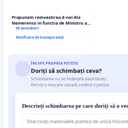
Propunem reinvestirea d-nei Ala
Nemerenco in functia de Ministru al
Sanatatii
56 semnături
Notificare de transparență
ÎNCEPE PROPRIA PETIȚIE
Doriți să schimbați ceva?
Schimbarea nu se întâmplă dacă tăceți.
Porniți o mișcare socială creând o petiție.
Descrieți schimbarea pe care doriți să o ve