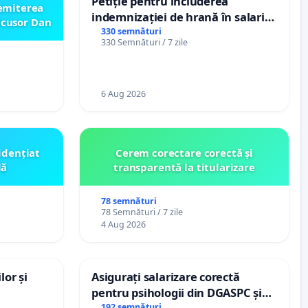
Petiție pentru includerea
emiterea
indemnizației de hrană în salariul
icusor Dan
de bază și protejarea gradațiilor
330 semnături
330 Semnături / 7 zile
de vechime pentru asistenții
personali
6 Aug 2026
idențiat
Cerem corectare corectă și
lă
transparentă la titularizare
78 semnături
78 Semnături / 7 zile
4 Aug 2026
lor și
Asigurați salarizare corectă
pentru psihologii din DGASPC și
192 semnături