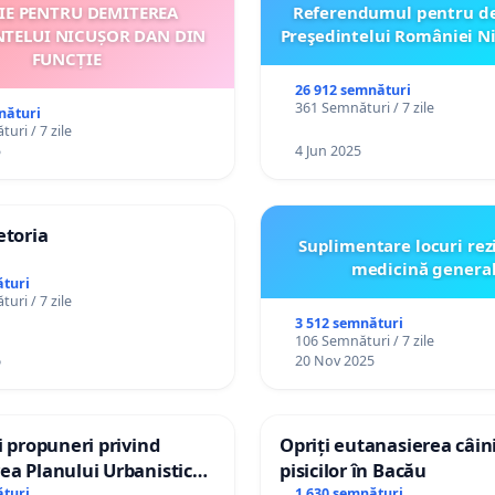
ȚIE PENTRU DEMITEREA
Referendumul pentru d
NTELUI NICUȘOR DAN DIN
Preşedintelui României N
FUNCȚIE
26 912 semnături
361 Semnături / 7 zile
nături
uri / 7 zile
5
4 Jun 2025
etoria
Suplimentare locuri rez
medicină genera
turi
uri / 7 zile
3 512 semnături
106 Semnături / 7 zile
6
20 Nov 2025
și propuneri privind
Opriți eutanasierea câini
ea Planului Urbanistic
pisicilor în Bacău
turi
1 630 semnături