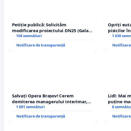
Petiție publică: Solicităm
Opriți euta
modificarea proiectului DN25 (Galați
pisicilor î
– Hanu Conachi) prin devierea
104 semnături
1 630 sem
traseului în afara localităților!
Notificare de transparență
Notificar
Salvați Opera Brașov! Cerem
Lidl: Mai 
demiterea managerului interimar,
puține mar
Petrean Lucian-Marius!
1 891 semnături
8 semnătu
Notificare de transparență
Notificar