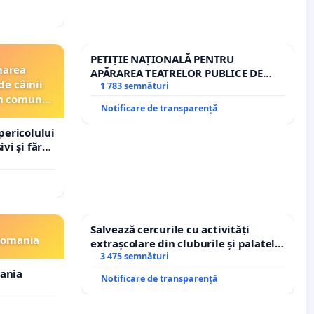
PETIȚIE NAȚIONALĂ PENTRU
narea
APĂRAREA TEATRELOR PUBLICE DE
de câinii
REPERTORIU DIN ROMÂNIA
1 783 semnături
din comuna
Notificare de transparență
pericolului
vi și fără
Salvează cercurile cu activități
 Romania
extrașcolare din cluburile și palatele
copiilor
3 475 semnături
mania
Notificare de transparență