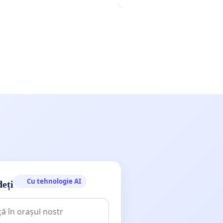
Cu tehnologie AI
deți