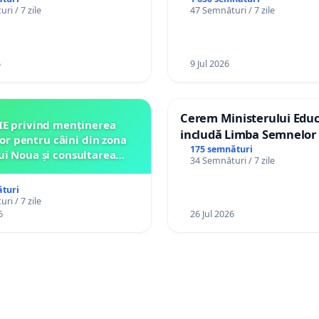
l orașului Ialoveni
ri / 7 zile
47 Semnături / 7 zile
6
9 Jul 2026
Cerem Ministerului Educ
IE privind menținerea
includă Limba Semnelor 
lor pentru câini din zona
alfabetul Braille în școlil
175 semnături
ui Noua și consultarea
34 Semnături / 7 zile
Republica Moldova!
ității înainte de orice
relocare
turi
ri / 7 zile
6
26 Jul 2026