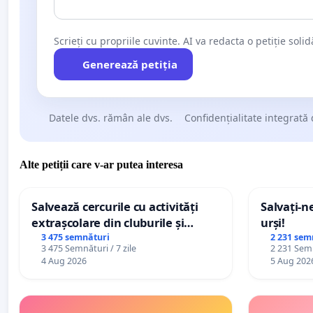
Scrieți cu propriile cuvinte. AI va redacta o petiție soli
Generează petiția
Datele dvs. rămân ale dvs.
Confidențialitate integrată 
Alte petiții care v-ar putea interesa
Salvează cercurile cu activități
Salvați-n
extrașcolare din cluburile și
urși!
palatele copiilor
3 475 semnături
2 231 sem
3 475 Semnături / 7 zile
2 231 Semn
4 Aug 2026
5 Aug 202