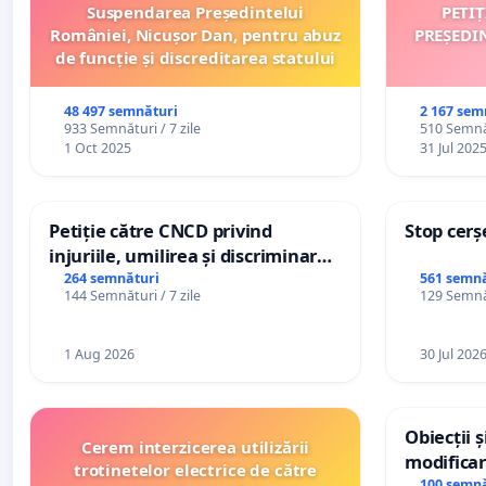
Suspendarea Președintelui
PETI
României, Nicușor Dan, pentru abuz
PREȘEDI
de funcție și discreditarea statului
48 497 semnături
2 167 sem
933 Semnături / 7 zile
510 Semnăt
1 Oct 2025
31 Jul 202
Petiție către CNCD privind
Stop cerș
injuriile, umilirea și discriminarea
persoanelor cu dizabilități de
264 semnături
561 semnă
144 Semnături / 7 zile
129 Semnăt
către utilizatorul TikTok „Gorici”
1 Aug 2026
30 Jul 202
Obiecții 
Cerem interzicerea utilizării
modificar
trotinetelor electrice de către
100 semnă