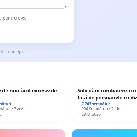
dă pentru dvs.
de la început
e de numărul excesiv de
Solicităm combaterea uri
față de persoanele cu diz
nături
7 743 semnături
ături / 7 zile
996 Semnături / 7 zile
6
29 Jul 2026