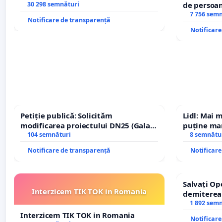
30 298 semnături
de persoan
7 756 sem
Notificare de transparență
Notificar
Petiție publică: Solicităm
Lidl: Mai 
modificarea proiectului DN25 (Galați
puține mar
– Hanu Conachi) prin devierea
104 semnături
8 semnătu
traseului în afara localităților!
Notificare de transparență
Notificar
Salvați Op
Interzicem TIK TOK in Romania
demiterea
Petrean Lu
1 892 sem
Interzicem TIK TOK in Romania
Notificar