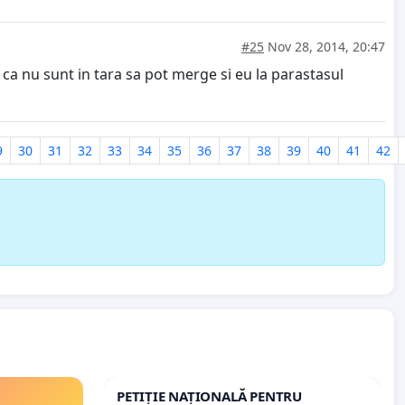
#25
Nov 28, 2014, 20:47
l ca nu sunt in tara sa pot merge si eu la parastasul
9
30
31
32
33
34
35
36
37
38
39
40
41
42
PETIȚIE NAȚIONALĂ PENTRU