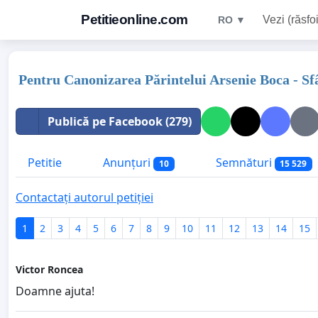
Petitieonline.com
Vezi (răsfoi
RO ▼
Pentru Canonizarea Părintelui Arsenie Boca - Sf
Publică pe Facebook (279)
Petitie
Anunțuri
Semnături
10
15 529
Contactați autorul petiției
1
2
3
4
5
6
7
8
9
10
11
12
13
14
15
Victor Roncea
Doamne ajuta!