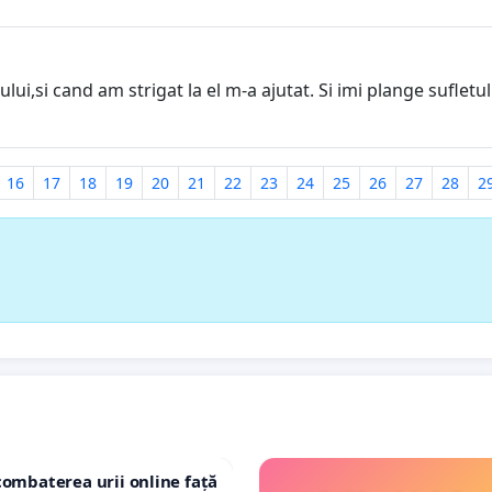
ui,si cand am strigat la el m-a ajutat. Si imi plange sufletu
16
17
18
19
20
21
22
23
24
25
26
27
28
2
combaterea urii online față