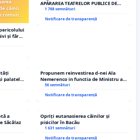
narea
APĂRAREA TEATRELOR PUBLICE DE
de câinii
REPERTORIU DIN ROMÂNIA
1 788 semnături
din comuna
Notificare de transparență
pericolului
vi și fără
tăți
Propunem reinvestirea d-nei Ala
și palatele
Nemerenco in functia de Ministru al
Sanatatii
56 semnături
Notificare de transparență
tă a
Opriți eutanasierea câinilor și
le Săcălaz
pisicilor în Bacău
1 631 semnături
Notificare de transparență