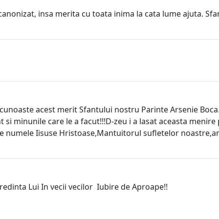
canonizat, insa merita cu toata inima la cata lume ajuta. Sfa
recunoaste acest merit Sfantului nostru Parinte Arsenie Boca.
i minunile care le a facut!!!D-zeu i a lasat aceasta menire pt 
 fie numele Iisuse Hristoase,Mantuitorul sufletelor noastre,a
edinta Lui In vecii vecilor Iubire de Aproape!!