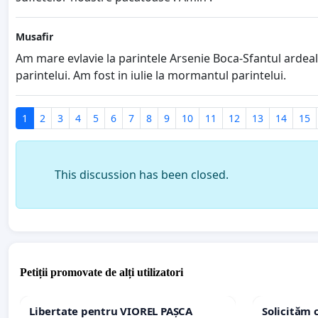
Musafir
Am mare evlavie la parintele Arsenie Boca-Sfantul ardealul
parintelui. Am fost in iulie la mormantul parintelui.
1
2
3
4
5
6
7
8
9
10
11
12
13
14
15
This discussion has been closed.
Petiții promovate de alți utilizatori
Libertate pentru VIOREL PAȘCA
Solicităm 