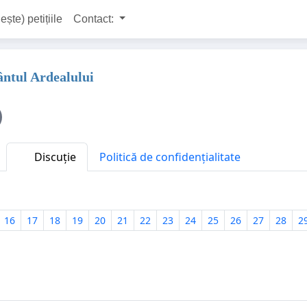
ește) petițiile
Contact:
ântul Ardealului
Discuție
Politică de confidențialitate
16
17
18
19
20
21
22
23
24
25
26
27
28
2