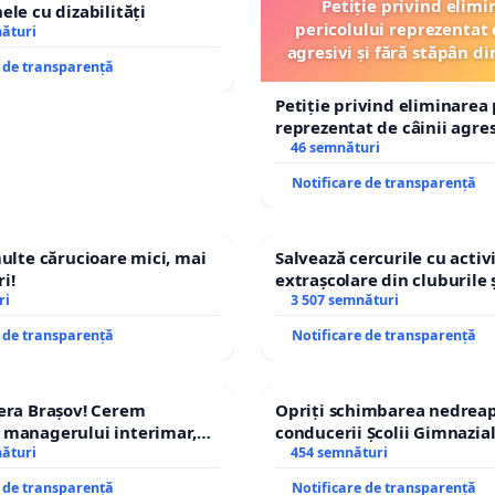
Petiție privind elimi
ele cu dizabilități
pericolului reprezentat 
nături
agresivi și fără stăpân 
e de transparență
Tunari
Petiție privind eliminarea 
reprezentat de câinii agresi
stăpân din comuna Tunari
46 semnături
Notificare de transparență
multe cărucioare mici, mai
Salvează cercurile cu activi
i!
extrașcolare din cluburile 
ri
copiilor
3 507 semnături
e de transparență
Notificare de transparență
era Brașov! Cerem
Opriți schimbarea nedreap
 managerului interimar,
conducerii Școlii Gimnazia
cian-Marius!
nături
454 semnături
e de transparență
Notificare de transparență