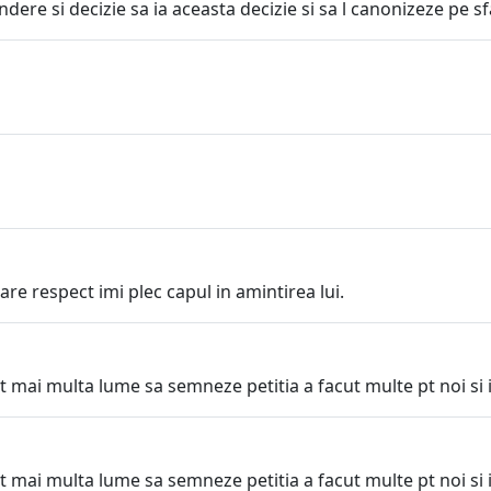
ere si decizie sa ia aceasta decizie si sa l canonizeze pe sfa
re respect imi plec capul in amintirea lui.
at mai multa lume sa semneze petitia a facut multe pt noi s
at mai multa lume sa semneze petitia a facut multe pt noi s