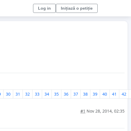
Log in
Inițiază o petiție
9
30
31
32
33
34
35
36
37
38
39
40
41
42
#1
Nov 28, 2014, 02:35