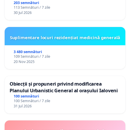
(PUG) Ialoveni
203 semnături
113 Semnături / 7 zile
30 Jul 2026
Suplimentare locuri rezidențiat medicină generală
3 480 semnături
109 Semnături / 7 zile
20 Nov 2025
Obiecții și propuneri privind modificarea
Planului Urbanistic General al orașului Ialoveni
100 semnături
100 Semnături / 7 zile
31 Jul 2026