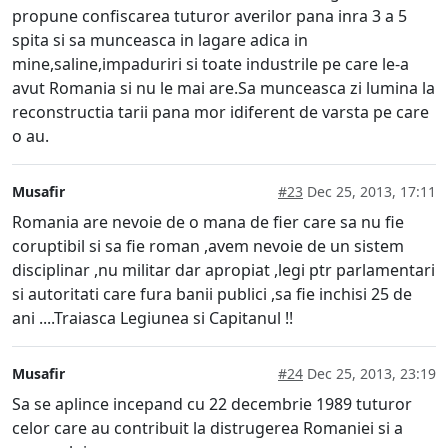
propune confiscarea tuturor averilor pana inra 3 a 5
spita si sa munceasca in lagare adica in
mine,saline,impaduriri si toate industrile pe care le-a
avut Romania si nu le mai are.Sa munceasca zi lumina la
reconstructia tarii pana mor idiferent de varsta pe care
o au.
Musafir
#23
Dec 25, 2013, 17:11
Romania are nevoie de o mana de fier care sa nu fie
coruptibil si sa fie roman ,avem nevoie de un sistem
disciplinar ,nu militar dar apropiat ,legi ptr parlamentari
si autoritati care fura banii publici ,sa fie inchisi 25 de
ani ....Traiasca Legiunea si Capitanul !!
Musafir
#24
Dec 25, 2013, 23:19
Sa se aplince incepand cu 22 decembrie 1989 tuturor
celor care au contribuit la distrugerea Romaniei si a