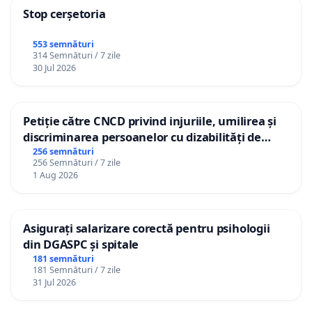
Stop cerșetoria
553 semnături
314 Semnături / 7 zile
30 Jul 2026
Petiție către CNCD privind injuriile, umilirea și
discriminarea persoanelor cu dizabilități de
către utilizatorul TikTok „Gorici”
256 semnături
256 Semnături / 7 zile
1 Aug 2026
Asigurați salarizare corectă pentru psihologii
din DGASPC și spitale
181 semnături
181 Semnături / 7 zile
31 Jul 2026