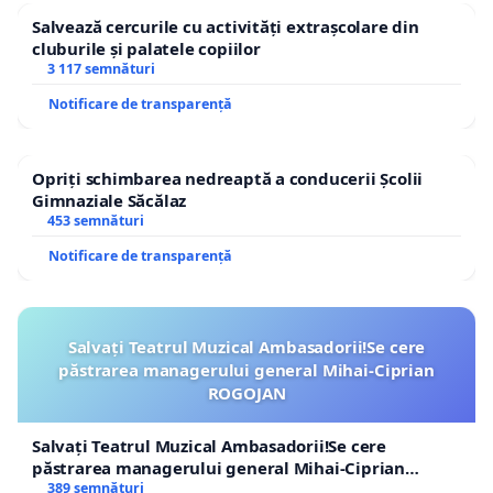
Salvează cercurile cu activități extrașcolare din
cluburile și palatele copiilor
3 117 semnături
Notificare de transparență
Opriți schimbarea nedreaptă a conducerii Școlii
Gimnaziale Săcălaz
453 semnături
Notificare de transparență
Salvați Teatrul Muzical Ambasadorii!Se cere
păstrarea managerului general Mihai-Ciprian
ROGOJAN
Salvați Teatrul Muzical Ambasadorii!Se cere
păstrarea managerului general Mihai-Ciprian
ROGOJAN
389 semnături