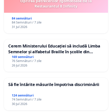
Oprirea petrecerilor zgomotoase de la
Restaurantul 8 Infinity
84 semnături
84 Semnături / 7 zile
31 Jul 2026
Cerem Ministerului Educației să includă Limba
Semnelor și alfabetul Braille în școlile din
Republica Moldova!
169 semnături
76 Semnături / 7 zile
26 Jul 2026
Să fie întărite măsurile împotriva discriminării
124 semnături
74 Semnături / 7 zile
30 Jul 2026