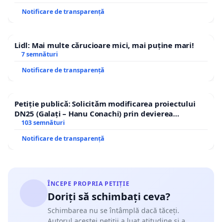
Notificare de transparență
Lidl: Mai multe cărucioare mici, mai puține mari!
7 semnături
Notificare de transparență
Petiție publică: Solicităm modificarea proiectului
DN25 (Galați – Hanu Conachi) prin devierea
traseului în afara localităților!
103 semnături
Notificare de transparență
ÎNCEPE PROPRIA PETIȚIE
Doriți să schimbați ceva?
Schimbarea nu se întâmplă dacă tăceți.
Autorul acestei petiții a luat atitudine și a