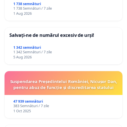
ROMÂNIA
1 738 semnături
1 738 Semnături / 7 zile
1 Aug 2026
Salvați-ne de numărul excesiv de urși!
1 342 semnături
1 342 Semnături / 7 zile
5 Aug 2026
Suspendarea Președintelui României, Nicușor Dan,
pentru abuz de funcție și discreditarea statului
47 939 semnături
383 Semnături / 7 zile
1 Oct 2025