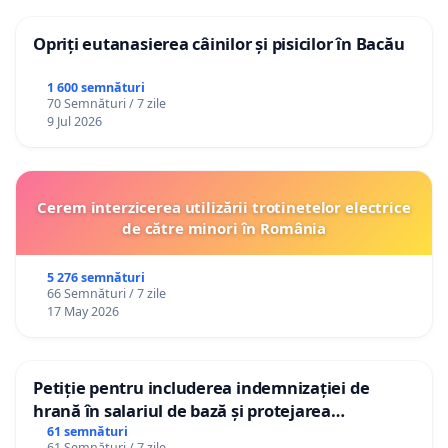
Opriți eutanasierea câinilor și pisicilor în Bacău
1 600 semnături
70 Semnături / 7 zile
9 Jul 2026
Cerem interzicerea utilizării trotinetelor electrice
de către minori în România
5 276 semnături
66 Semnături / 7 zile
17 May 2026
Petiție pentru includerea indemnizației de
hrană în salariul de bază și protejarea
gradațiilor de vechime pentru asistenții
61 semnături
61 Semnături / 7 zile