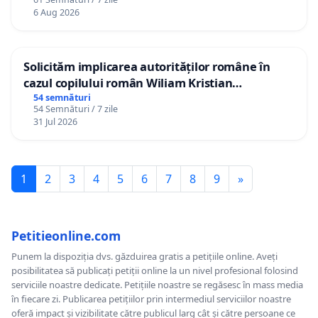
personali
6 Aug 2026
Solicităm implicarea autorităților române în
cazul copilului român Wiliam Kristian
Gheorghe, aflat în plasament în Danemarca de
54 semnături
54 Semnături / 7 zile
12 ani
31 Jul 2026
1
2
3
4
5
6
7
8
9
»
Petitieonline.com
Punem la dispoziția dvs. găzduirea gratis a petițiile online. Aveți
posibilitatea să publicați petiții online la un nivel profesional folosind
serviciile noastre dedicate. Petițiile noastre se regăsesc în mass media
în fiecare zi. Publicarea petițiilor prin intermediul serviciilor noastre
oferă impact și vizibilitate către publicul larg cât și către persoane ce