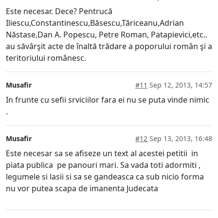
Este necesar. Dece? Pentrucă
Iliescu,Constantinescu,Băsescu,Tăriceanu,Adrian
Năstase,Dan A. Popescu, Petre Roman, Patapievici,etc..
au săvârşit acte de înaltă trădare a poporului român şi a
teritoriului românesc.
Musafir
#11
Sep 12, 2013, 14:57
In frunte cu sefii srviciilor fara ei nu se puta vinde nimic
.
Musafir
#12
Sep 13, 2013, 16:48
Este necesar sa se afiseze un text al acestei petitii in
piata publica pe panouri mari. Sa vada toti adormiti ,
legumele si lasii si sa se gandeasca ca sub nicio forma
nu vor putea scapa de imanenta Judecata