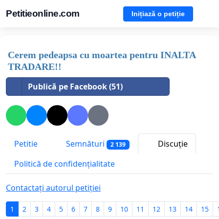
Petitieonline.com
Inițiază o petiție
Cerem pedeapsa cu moartea pentru INALTA
TRADARE!!
Publică pe Facebook (51)
Petitie
Semnături
Discuție
2 139
Politică de confidențialitate
Contactați autorul petiției
1
2
3
4
5
6
7
8
9
10
11
12
13
14
15