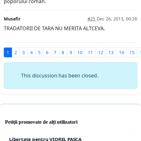
poporului roman.
Musafir
#25
Dec 26, 2013, 00:26
TRADATORII DE TARA NU MERITA ALTCEVA.
1
2
3
4
5
6
7
8
9
10
11
12
13
14
15
This discussion has been closed.
Petiții promovate de alți utilizatori
Libertate pentru VIOREL PAȘCA