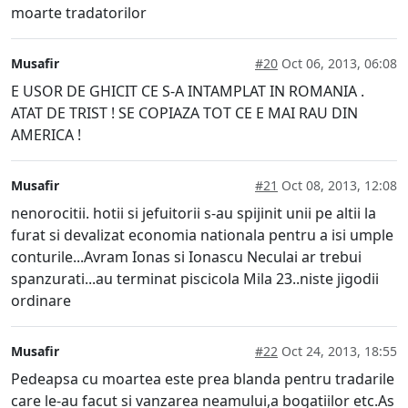
moarte tradatorilor
Musafir
#20
Oct 06, 2013, 06:08
E USOR DE GHICIT CE S-A INTAMPLAT IN ROMANIA .
ATAT DE TRIST ! SE COPIAZA TOT CE E MAI RAU DIN
AMERICA !
Musafir
#21
Oct 08, 2013, 12:08
nenorocitii. hotii si jefuitorii s-au spijinit unii pe altii la
furat si devalizat economia nationala pentru a isi umple
conturile...Avram Ionas si Ionascu Neculai ar trebui
spanzurati...au terminat piscicola Mila 23..niste jigodii
ordinare
Musafir
#22
Oct 24, 2013, 18:55
Pedeapsa cu moartea este prea blanda pentru tradarile
care le-au facut si vanzarea neamului,a bogatiilor etc.As