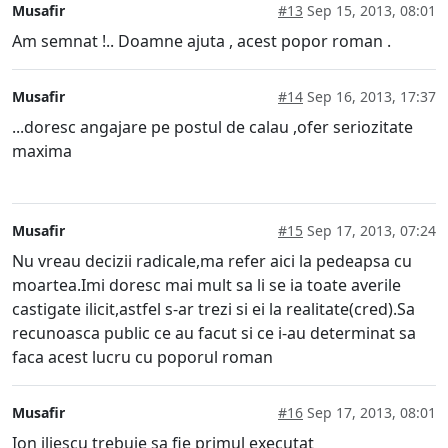
Musafir
#13
Sep 15, 2013, 08:01
Am semnat !.. Doamne ajuta , acest popor roman .
Musafir
#14
Sep 16, 2013, 17:37
...doresc angajare pe postul de calau ,ofer seriozitate
maxima
Musafir
#15
Sep 17, 2013, 07:24
Nu vreau decizii radicale,ma refer aici la pedeapsa cu
moartea.Imi doresc mai mult sa li se ia toate averile
castigate ilicit,astfel s-ar trezi si ei la realitate(cred).Sa
recunoasca public ce au facut si ce i-au determinat sa
faca acest lucru cu poporul roman
Musafir
#16
Sep 17, 2013, 08:01
Ion iliescu trebuie sa fie primul executat