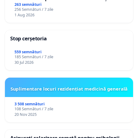
către utilizatorul TikTok „Gorici”
263 semnături
256 Semnături / 7 zile
1 Aug 2026
Stop cerșetoria
559 semnături
185 Semnături / 7 zile
30 Jul 2026
Suplimentare locuri rezidențiat medicină generală
3 508 semnături
108 Semnături / 7 zile
20 Nov 2025
Asigurați salarizare corectă pentru psihologii