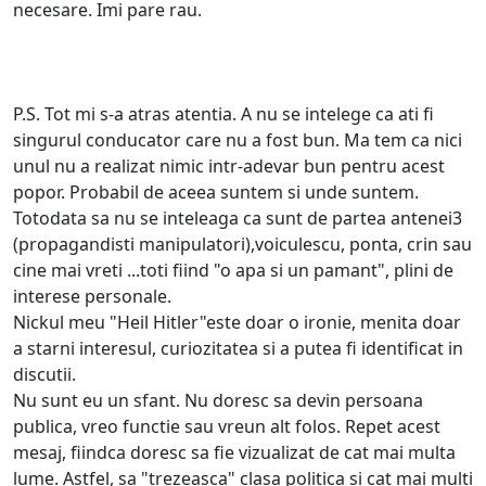
necesare. Imi pare rau.
P.S. Tot mi s-a atras atentia. A nu se intelege ca ati fi
singurul conducator care nu a fost bun. Ma tem ca nici
unul nu a realizat nimic intr-adevar bun pentru acest
popor. Probabil de aceea suntem si unde suntem.
Totodata sa nu se inteleaga ca sunt de partea antenei3
(propagandisti manipulatori),voiculescu, ponta, crin sau
cine mai vreti ...toti fiind "o apa si un pamant", plini de
interese personale.
Nickul meu "Heil Hitler"este doar o ironie, menita doar
a starni interesul, curiozitatea si a putea fi identificat in
discutii.
Nu sunt eu un sfant. Nu doresc sa devin persoana
publica, vreo functie sau vreun alt folos. Repet acest
mesaj, fiindca doresc sa fie vizualizat de cat mai multa
lume. Astfel, sa "trezeasca" clasa politica si cat mai multi