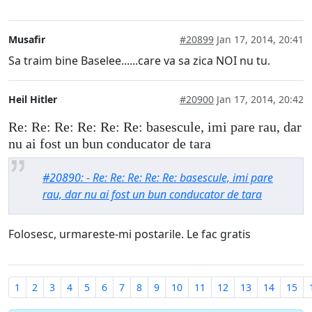
Musafir
#20899
Jan 17, 2014, 20:41
Sa traim bine Baselee......care va sa zica NOI nu tu.
Heil Hitler
#20900
Jan 17, 2014, 20:42
Re: Re: Re: Re: Re: Re: basescule, imi pare rau, dar
nu ai fost un bun conducator de tara
#20890: - Re: Re: Re: Re: Re: basescule, imi pare
rau, dar nu ai fost un bun conducator de tara
Folosesc, urmareste-mi postarile. Le fac gratis
1
2
3
4
5
6
7
8
9
10
11
12
13
14
15