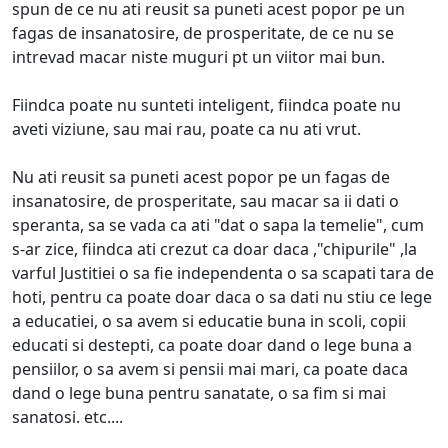
spun de ce nu ati reusit sa puneti acest popor pe un
fagas de insanatosire, de prosperitate, de ce nu se
intrevad macar niste muguri pt un viitor mai bun.
Fiindca poate nu sunteti inteligent, fiindca poate nu
aveti viziune, sau mai rau, poate ca nu ati vrut.
Nu ati reusit sa puneti acest popor pe un fagas de
insanatosire, de prosperitate, sau macar sa ii dati o
speranta, sa se vada ca ati "dat o sapa la temelie", cum
s-ar zice, fiindca ati crezut ca doar daca ,"chipurile" ,la
varful Justitiei o sa fie independenta o sa scapati tara de
hoti, pentru ca poate doar daca o sa dati nu stiu ce lege
a educatiei, o sa avem si educatie buna in scoli, copii
educati si destepti, ca poate doar dand o lege buna a
pensiilor, o sa avem si pensii mai mari, ca poate daca
dand o lege buna pentru sanatate, o sa fim si mai
sanatosi. etc....