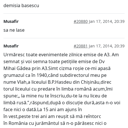
demisia basescu
Musafir
#20880
Jan 17, 2014, 20:39
sa ne lase
Musafir
#20881
Jan 17, 2014, 20:39
Urmăresc toate evenimentele zilnice emise de A3. Am
semnat și voi semna toate petițiile emise de Dv
Mihai Gâdea prin A3.Simt cizma roșie ce-mi apasă
grumazul ca în 1940,când subdirectorul meu pe
nume Vlah,a liceului B.P.Hasdeu din Chișinău,direc
torul liceului cu predare în limba română acum,îmi
spune:„ la mine nu te înscriu,du-te la nu liceu de
limbă rusă.”,răspund,după o discuție dură,asta n-o voi
face nici o dată.La 15 ani am ajuns în
în vest,peste trei ani am reușit să mă reîntorc
în România cu jurământul să n-o părăsesc nici o