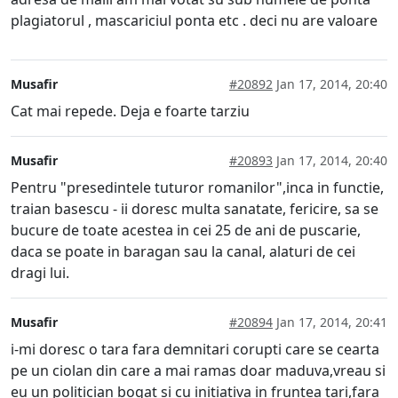
plagiatorul , mascariciul ponta etc . deci nu are valoare
Musafir
#20892
Jan 17, 2014, 20:40
Cat mai repede. Deja e foarte tarziu
Musafir
#20893
Jan 17, 2014, 20:40
Pentru "presedintele tuturor romanilor",inca in functie,
traian basescu - ii doresc multa sanatate, fericire, sa se
bucure de toate acestea in cei 25 de ani de puscarie,
daca se poate in baragan sau la canal, alaturi de cei
dragi lui.
Musafir
#20894
Jan 17, 2014, 20:41
i-mi doresc o tara fara demnitari corupti care se cearta
pe un ciolan din care a mai ramas doar maduva,vreau si
eu un politician bogat si cu initiativa in fruntea tari,fara