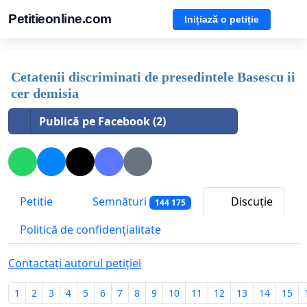
Petitieonline.com
Inițiază o petiție
Cetatenii discriminati de presedintele Basescu ii
cer demisia
Publică pe Facebook (2)
Petitie
Semnături
Discuție
144 175
Politică de confidențialitate
Contactați autorul petiției
1
2
3
4
5
6
7
8
9
10
11
12
13
14
15