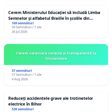
Cerem Ministerului Educației să includă Limba
Semnelor și alfabetul Braille în școlile din
Republica Moldova!
169 semnături
59 Semnături / 7 zile
26 Jul 2026
Cerem corectare corectă și transparentă la
titularizare
57 semnături
57 Semnături / 7 zile
4 Aug 2026
Reduceți accidentele grave ale trotinetelor
electrice în Bihor
538 semnături