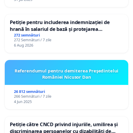
Petiție pentru includerea indemnizației de
hrană în salariul de bază și protejarea
gradațiilor de vechime pentru asistenții
272 semnături
272 Semnături / 7 zile
personali
6 Aug 2026
Referendumul pentru demiterea Preşedintelui
României Nicusor Dan
26 812 semnături
266 Semnături / 7 zile
4 Jun 2025
Petiție către CNCD privind injuriile, umilirea și
discriminarea persoanelor cu dizabilități de