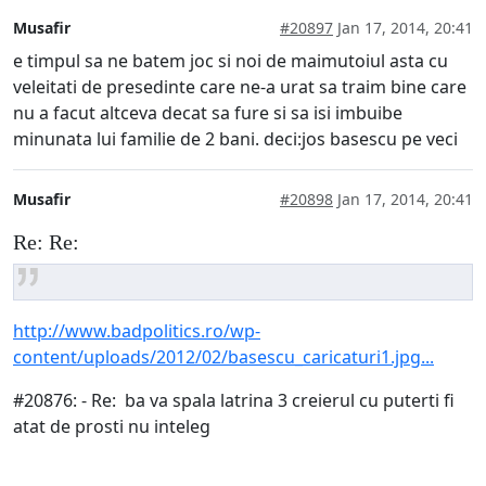
Musafir
#20897
Jan 17, 2014, 20:41
e timpul sa ne batem joc si noi de maimutoiul asta cu
veleitati de presedinte care ne-a urat sa traim bine care
nu a facut altceva decat sa fure si sa isi imbuibe
minunata lui familie de 2 bani. deci:jos basescu pe veci
Musafir
#20898
Jan 17, 2014, 20:41
Re: Re:
http://www.badpolitics.ro/wp-
content/uploads/2012/02/basescu_caricaturi1.jpg...
#20876: - Re: ba va spala latrina 3 creierul cu puterti fi
atat de prosti nu inteleg