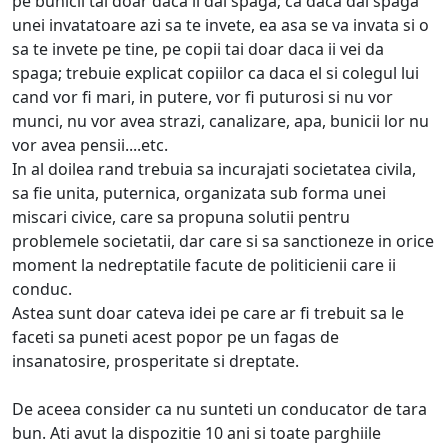
pe bunicii tai doar daca ii dai spaga; ca daca dai spaga
unei invatatoare azi sa te invete, ea asa se va invata si o
sa te invete pe tine, pe copii tai doar daca ii vei da
spaga; trebuie explicat copiilor ca daca el si colegul lui
cand vor fi mari, in putere, vor fi puturosi si nu vor
munci, nu vor avea strazi, canalizare, apa, bunicii lor nu
vor avea pensii....etc.
In al doilea rand trebuia sa incurajati societatea civila,
sa fie unita, puternica, organizata sub forma unei
miscari civice, care sa propuna solutii pentru
problemele societatii, dar care si sa sanctioneze in orice
moment la nedreptatile facute de politicienii care ii
conduc.
Astea sunt doar cateva idei pe care ar fi trebuit sa le
faceti sa puneti acest popor pe un fagas de
insanatosire, prosperitate si dreptate.
De aceea consider ca nu sunteti un conducator de tara
bun. Ati avut la dispozitie 10 ani si toate parghiile