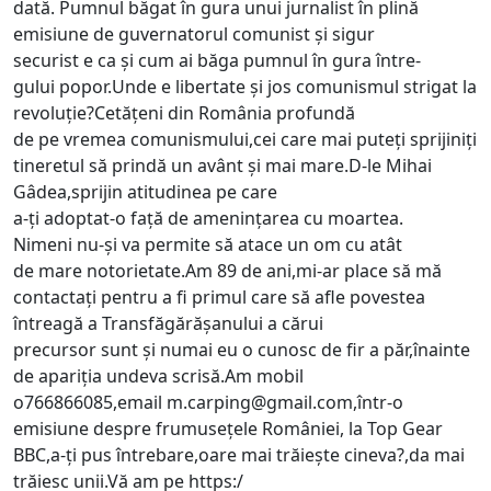
dată. Pumnul băgat în gura unui jurnalist în plină
emisiune de guvernatorul comunist și sigur
securist e ca și cum ai băga pumnul în gura între-
gului popor.Unde e libertate și jos comunismul strigat la
revoluție?Cetățeni din România profundă
de pe vremea comunismului,cei care mai puteți sprijiniți
tineretul să prindă un avânt și mai mare.D-le Mihai
Gâdea,sprijin atitudinea pe care
a-ți adoptat-o față de amenințarea cu moartea.
Nimeni nu-și va permite să atace un om cu atât
de mare notorietate.Am 89 de ani,mi-ar place să mă
contactați pentru a fi primul care să afle povestea
întreagă a Transfăgărășanului a cărui
precursor sunt și numai eu o cunosc de fir a păr,înainte
de apariția undeva scrisă.Am mobil
o766866085,email
m.carping@gmail.com
,într-o
emisiune despre frumusețele României, la Top Gear
BBC,a-ți pus întrebare,oare mai trăiește cineva?,da mai
trăiesc unii.Vă am pe https:/