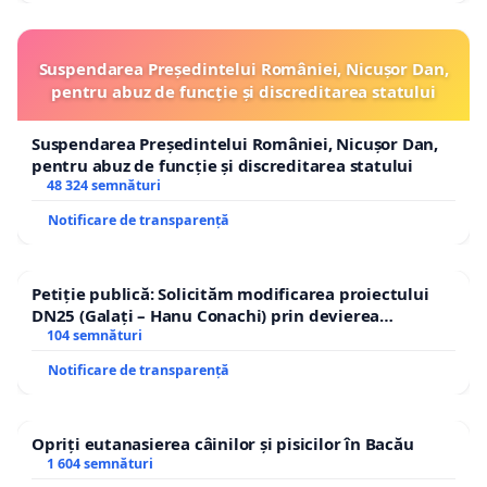
Suspendarea Președintelui României, Nicușor Dan,
pentru abuz de funcție și discreditarea statului
Suspendarea Președintelui României, Nicușor Dan,
pentru abuz de funcție și discreditarea statului
48 324 semnături
Notificare de transparență
Petiție publică: Solicităm modificarea proiectului
DN25 (Galați – Hanu Conachi) prin devierea
traseului în afara localităților!
104 semnături
Notificare de transparență
Opriți eutanasierea câinilor și pisicilor în Bacău
1 604 semnături