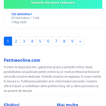
înainte de orice relocare
122 semnături
33 Semnături / 7 zile
7 May 2026
1
2
3
4
5
6
7
8
9
»
Petitieonline.com
Punem la dispoziția dvs. găzduirea gratis a petițiile online. Aveți
posibilitatea să publicați petiții online la un nivel profesional folosind
serviciile noastre dedicate. Petițiile noastre se regăsesc în mass media
în fiecare zi. Publicarea petițiilor prin intermediul serviciilor noastre
oferă impact și vizibilitate către publicul larg cât și către persoane ce
au putere de decizie
Ghiduri
Mai multe