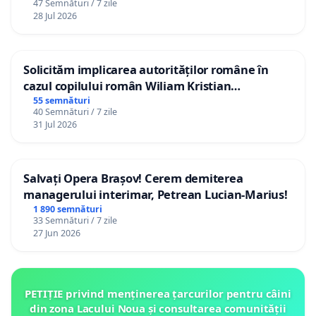
47 Semnături / 7 zile
28 Jul 2026
Solicităm implicarea autorităților române în
cazul copilului român Wiliam Kristian
Gheorghe, aflat în plasament în Danemarca de
55 semnături
40 Semnături / 7 zile
12 ani
31 Jul 2026
Salvați Opera Brașov! Cerem demiterea
managerului interimar, Petrean Lucian-Marius!
1 890 semnături
33 Semnături / 7 zile
27 Jun 2026
PETIȚIE privind menținerea țarcurilor pentru câini
din zona Lacului Noua și consultarea comunității