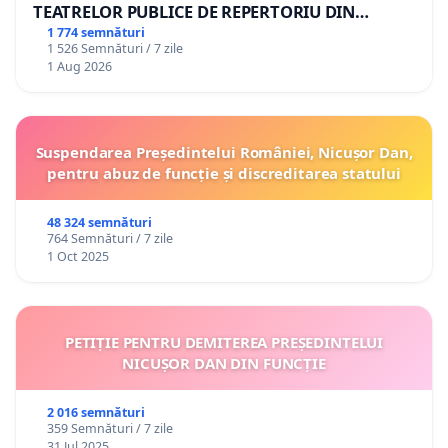
TEATRELOR PUBLICE DE REPERTORIU DIN
ROMÂNIA
1 774 semnături
1 526 Semnături / 7 zile
1 Aug 2026
Suspendarea Președintelui României, Nicușor Dan,
pentru abuz de funcție și discreditarea statului
48 324 semnături
764 Semnături / 7 zile
1 Oct 2025
PETIȚIE PENTRU DEMITEREA PREȘEDINTELUI
NICUȘOR DAN DIN FUNCȚIE
2 016 semnături
359 Semnături / 7 zile
31 Jul 2025