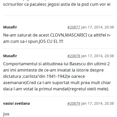
scirsurilor ca pacalesc jegosi astia de la psd cum vor ei
Musafir
#20877
Jan 17, 2014, 20:38
Ne-am saturat de acest CLOVN,MASCARICI ca altltfel n-
am cum sa-i spun.JOS CU EL !!!!
Musafir
#20878
Jan 17, 2014, 20:38
Comportamentul si atitudinea lui Basescu din ultimii 2
ani imi aminteste de ce-am invatat la istorie despre
dictatura ;carlista"din 1941-1942(e oarece
asemanare)Cred ca l-am suportat mult prea mult chiar
daca l-am votat la primul mandat(regretul vietii mele).
vasioi svetlana
#20879
Jan 17, 2014, 20:38
jos