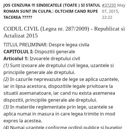
JOS CENZURA !!! SINDICATELE (TOATE ) SI STATUL
#37295
May
ROMAN SUNT IN CULPA.: OLTCHIM CAND RUPE
07, 2015,
TACEREA ?????
22:22
CODUL CIVIL (Legea nr. 287/2009) - Republicat si
Actalizat 2015
TITLUL PRELIMINAR: Despre legea civila
CAPITOLUL I:
Dispozitii generale
Articolul 1:
Izvoarele dreptului civil
(1)
Sunt izvoare ale dreptului civil legea, uzantele si
principiile generale ale dreptului.
(2)
In cazurile neprevazute de lege se aplica uzantele,
iar in lipsa acestora, dispozitiile legale privitoare la
situatii asemanatoare, iar cand nu exista asemenea
dispozitii, principiile generale ale dreptului.
(3)
In materiile reglementate prin lege, uzantele se
aplica numai in masura in care legea trimite in mod
expres la acestea.
(4)
Numai uzantele conforme ordinii publice si bunelor