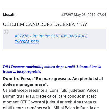
Musafir
#37297
May 08, 2015, 07:04
OLTCHIM CAND RUPE TACEREA ?????
#37276: - Re: Re: Re: OLTCHIM CAND RUPE
TACEREA ?????
Dă-i Doamne românului, mintea de pe urmă! Adevarul iese la
iveala ... incep regretele.
Dumitru Persu: "E o mare greseala. Am pierdut si al
doilea manager mare".
Celalalt vicepresedinte al Consiliului Judetean Vâlcea,
Dummitru Persu, crede ca cei care conduc in acest
moment CET Govora si judetul ar trebui sa traga cu
dintii pentru ramânerea lui Mihai Balan in functia de