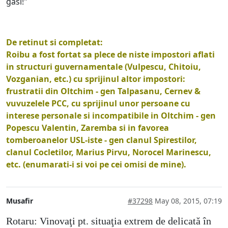
gasi!"
De retinut si completat:
Roibu a fost fortat sa plece de niste impostori aflati
in structuri guvernamentale (Vulpescu, Chitoiu,
Vozganian, etc.) cu sprijinul altor impostori:
frustratii din Oltchim - gen Talpasanu, Cernev &
vuvuzelele PCC, cu sprijinul unor persoane cu
interese personale si incompatibile in Oltchim - gen
Popescu Valentin, Zaremba si in favorea
tomberoanelor USL-iste - gen clanul Spirestilor,
clanul Cocletilor, Marius Pirvu, Norocel Marinescu,
etc. (enumarati-i si voi pe cei omisi de mine).
Musafir
#37298
May 08, 2015, 07:19
Rotaru: Vinovaţi pt. situaţia extrem de delicată în