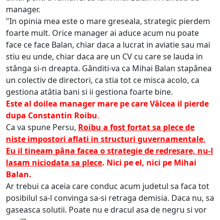
manager.
"In opinia mea este o mare greseala, strategic pierdem
foarte mult. Orice manager ai aduce acum nu poate
face ce face Balan, chiar daca a lucrat in aviatie sau mai
stiu eu unde, chiar daca are un CV cu care se lauda in
stânga si-n dreapta. Gânditi-va ca Mihai Balan stapânea
un colectiv de directori, ca stia tot ce misca acolo, ca
gestiona atâtia bani si ii gestiona foarte bine.
Este al doilea manager mare pe care Vâlcea il pierde
dupa Constantin Roibu
.
Ca va spune Persu,
Roibu a fost fortat sa plece de
niste impostori aflati in structuri guvernamentale
.
Eu il tineam pâna facea o strategie de redresare, nu-l
lasam niciodata sa plece
. Nici pe el, nici pe Mihai
Balan.
Ar trebui ca aceia care conduc acum judetul sa faca tot
posibilul sa-l convinga sa-si retraga demisia. Daca nu, sa
gaseasca solutii. Poate nu e dracul asa de negru si vor