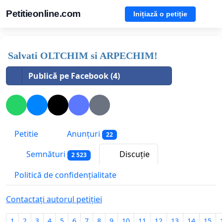
Petitieonline.com
Inițiază o petiție
Salvati OLTCHIM si ARPECHIM!
Publică pe Facebook (4)
Petitie
Anunțuri
22
Semnături
Discuție
2 523
Politică de confidențialitate
Contactați autorul petiției
1
2
3
4
5
6
7
8
9
10
11
12
13
14
15