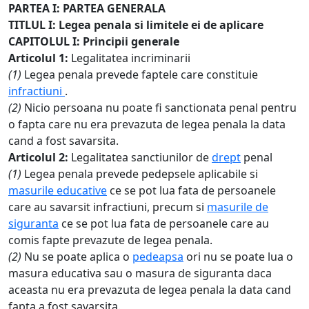
PARTEA I: PARTEA GENERALA
TITLUL I: Legea penala si limitele ei de aplicare
CAPITOLUL I: Principii generale
Articolul 1:
Legalitatea incriminarii
(1)
Legea penala prevede faptele care constituie
infractiuni
.
(2)
Nicio persoana nu poate fi sanctionata penal pentru
o fapta care nu era prevazuta de legea penala la data
cand a fost savarsita.
Articolul 2:
Legalitatea sanctiunilor de
drept
penal
(1)
Legea penala prevede pedepsele aplicabile si
masurile educative
ce se pot lua fata de persoanele
care au savarsit infractiuni, precum si
masurile de
siguranta
ce se pot lua fata de persoanele care au
comis fapte prevazute de legea penala.
(2)
Nu se poate aplica o
pedeapsa
ori nu se poate lua o
masura educativa sau o masura de siguranta daca
aceasta nu era prevazuta de legea penala la data cand
fapta a fost savarsita.