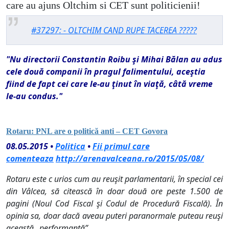
care au ajuns Oltchim si CET sunt politicienii!
#37297: - OLTCHIM CAND RUPE TACEREA ?????
"Nu directorii Constantin Roibu şi Mihai Bălan au adus
cele două companii în pragul falimentului, aceştia
fiind de fapt cei care le-au ţinut în viaţă, câtă vreme
le-au condus."
Rotaru: PNL are o politică anti – CET Govora
08.05.2015 •
Politica
•
Fii primul care
comenteaza
http://arenavalceana.ro/2015/05/08/
Rotaru este c urios cum au reuşit parlamentarii, în special cei
din Vâlcea, să citească în doar două ore peste 1.500 de
pagini (Noul Cod Fiscal şi Codul de Procedură Fiscală). În
opinia sa, doar dacă aveau puteri paranormale puteau reuşi
această „performanţă”.