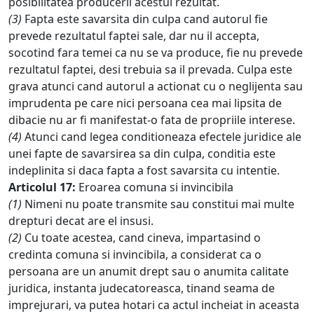
posibilitatea producerii acestui rezultat.
(3)
Fapta este savarsita din culpa cand autorul fie
prevede rezultatul faptei sale, dar nu il accepta,
socotind fara temei ca nu se va produce, fie nu prevede
rezultatul faptei, desi trebuia sa il prevada. Culpa este
grava atunci cand autorul a actionat cu o neglijenta sau
imprudenta pe care nici persoana cea mai lipsita de
dibacie nu ar fi manifestat-o fata de propriile interese.
(4)
Atunci cand legea conditioneaza efectele juridice ale
unei fapte de savarsirea sa din culpa, conditia este
indeplinita si daca fapta a fost savarsita cu intentie.
Articolul 17:
Eroarea comuna si invincibila
(1)
Nimeni nu poate transmite sau constitui mai multe
drepturi decat are el insusi.
(2)
Cu toate acestea, cand cineva, impartasind o
credinta comuna si invincibila, a considerat ca o
persoana are un anumit drept sau o anumita calitate
juridica, instanta judecatoreasca, tinand seama de
imprejurari, va putea hotari ca actul incheiat in aceasta