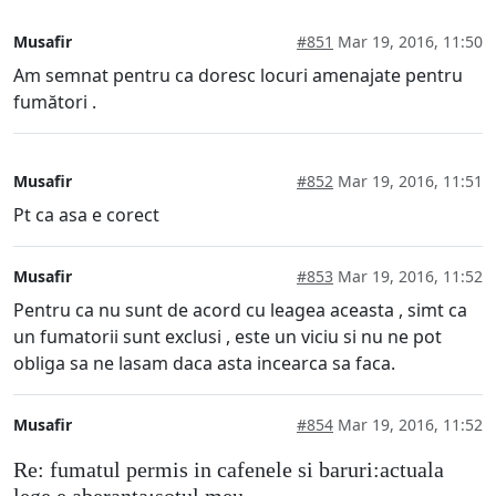
Musafir
#851
Mar 19, 2016, 11:50
Am semnat pentru ca doresc locuri amenajate pentru
fumători .
Musafir
#852
Mar 19, 2016, 11:51
Pt ca asa e corect
Musafir
#853
Mar 19, 2016, 11:52
Pentru ca nu sunt de acord cu leagea aceasta , simt ca
un fumatorii sunt exclusi , este un viciu si nu ne pot
obliga sa ne lasam daca asta incearca sa faca.
Musafir
#854
Mar 19, 2016, 11:52
Re: fumatul permis in cafenele si baruri:actuala
lege e aberanta;sotul meu