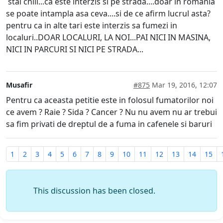
stai chill...ca este interzis si pe strada....doar in romania
se poate intampla asa ceva....si de ce afirm lucrul asta?
pentru ca in alte tari este interzis sa fumezi in
localuri..DOAR LOCALURI, LA NOI...PAI NICI IN MASINA,
NICI IN PARCURI SI NICI PE STRADA...
Musafir
#875
Mar 19, 2016, 12:07
Pentru ca aceasta petitie este in folosul fumatorilor noi
ce avem ? Raie ? Sida ? Cancer ? Nu nu avem nu ar trebui
sa fim privati de dreptul de a fuma in cafenele si baruri
1
2
3
4
5
6
7
8
9
10
11
12
13
14
15
This discussion has been closed.