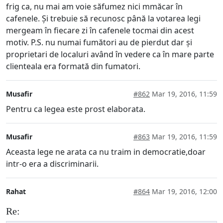
frig ca, nu mai am voie săfumez nici mmăcar în
cafenele. Și trebuie să recunosc până la votarea legi
mergeam în fiecare zi în cafenele tocmai din acest
motiv. P.S. nu numai fumători au de pierdut dar și
proprietari de localuri având în vedere ca în mare parte
clienteala era formată din fumatori.
Musafir
#862
Mar 19, 2016, 11:59
Pentru ca legea este prost elaborata.
Musafir
#863
Mar 19, 2016, 11:59
Aceasta lege ne arata ca nu traim in democratie,doar
intr-o era a discriminarii.
Rahat
#864
Mar 19, 2016, 12:00
Re: