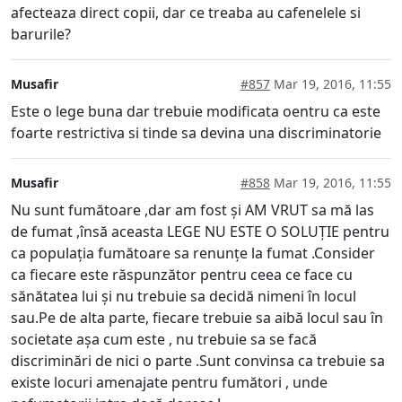
afecteaza direct copii, dar ce treaba au cafenelele si
barurile?
Musafir
#857
Mar 19, 2016, 11:55
Este o lege buna dar trebuie modificata oentru ca este
foarte restrictiva si tinde sa devina una discriminatorie
Musafir
#858
Mar 19, 2016, 11:55
Nu sunt fumătoare ,dar am fost și AM VRUT sa mă las
de fumat ,însă aceasta LEGE NU ESTE O SOLUȚIE pentru
ca populația fumătoare sa renunțe la fumat .Consider
ca fiecare este răspunzător pentru ceea ce face cu
sănătatea lui și nu trebuie sa decidă nimeni în locul
sau.Pe de alta parte, fiecare trebuie sa aibă locul sau în
societate așa cum este , nu trebuie sa se facă
discriminări de nici o parte .Sunt convinsa ca trebuie sa
existe locuri amenajate pentru fumători , unde