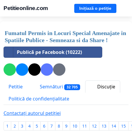
Petitieonline.com
Inițiază o petiție
Fumatul Permis in Locuri Special Amenajate in
Spatiile Publice - Semneaza si da Share !
Publică pe Facebook (10222)
Petitie
Semnături
Discuție
32 705
Politică de confidențialitate
Contactați autorul petiției
1
2
3
4
5
6
7
8
9
10
11
12
13
14
15