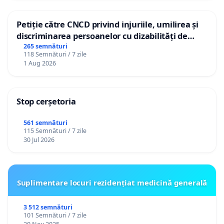
Petiție către CNCD privind injuriile, umilirea și
discriminarea persoanelor cu dizabilități de
către utilizatorul TikTok „Gorici”
265 semnături
118 Semnături / 7 zile
1 Aug 2026
Stop cerșetoria
561 semnături
115 Semnături / 7 zile
30 Jul 2026
Suplimentare locuri rezidențiat medicină generală
3 512 semnături
101 Semnături / 7 zile