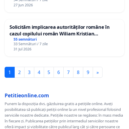
27 Jun 2026
Solicităm implicarea autorităților române în
cazul copilului român Wiliam Kristian
Gheorghe, aflat în plasament în Danemarca de
55 semnături
33 Semnături / 7 zile
12 ani
31 Jul 2026
1
2
3
4
5
6
7
8
9
»
Petitieonline.com
Punem la dispoziția dvs. găzduirea gratis a petițiile online. Aveți
posibilitatea să publicați petiții online la un nivel profesional folosind
serviciile noastre dedicate. Petițiile noastre se regăsesc în mass media
în fiecare zi. Publicarea petițiilor prin intermediul serviciilor noastre
oferă impact și vizibilitate către publicul larg cât și către persoane ce