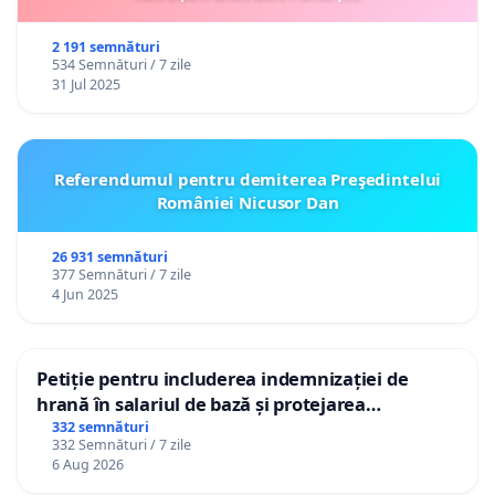
2 191 semnături
534 Semnături / 7 zile
31 Jul 2025
Referendumul pentru demiterea Preşedintelui
României Nicusor Dan
26 931 semnături
377 Semnături / 7 zile
4 Jun 2025
Petiție pentru includerea indemnizației de
hrană în salariul de bază și protejarea
gradațiilor de vechime pentru asistenții
332 semnături
332 Semnături / 7 zile
personali
6 Aug 2026