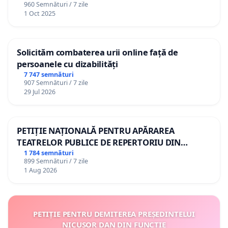
960 Semnături / 7 zile
1 Oct 2025
Solicităm combaterea urii online față de
persoanele cu dizabilități
7 747 semnături
907 Semnături / 7 zile
29 Jul 2026
PETIȚIE NAȚIONALĂ PENTRU APĂRAREA
TEATRELOR PUBLICE DE REPERTORIU DIN
ROMÂNIA
1 784 semnături
899 Semnături / 7 zile
1 Aug 2026
PETIȚIE PENTRU DEMITEREA PREȘEDINTELUI
NICUȘOR DAN DIN FUNCȚIE