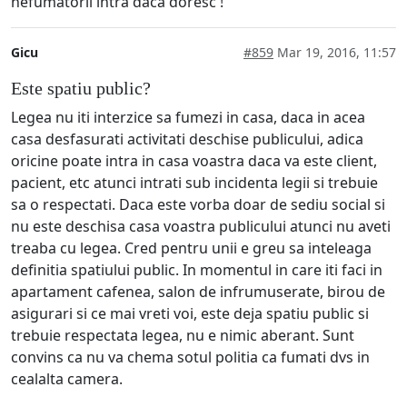
nefumatorii intra dacă doresc !
Gicu
#859
Mar 19, 2016, 11:57
Este spatiu public?
Legea nu iti interzice sa fumezi in casa, daca in acea
casa desfasurati activitati deschise publicului, adica
oricine poate intra in casa voastra daca va este client,
pacient, etc atunci intrati sub incidenta legii si trebuie
sa o respectati. Daca este vorba doar de sediu social si
nu este deschisa casa voastra publicului atunci nu aveti
treaba cu legea. Cred pentru unii e greu sa inteleaga
definitia spatiului public. In momentul in care iti faci in
apartament cafenea, salon de infrumuserate, birou de
asigurari si ce mai vreti voi, este deja spatiu public si
trebuie respectata legea, nu e nimic aberant. Sunt
convins ca nu va chema sotul politia ca fumati dvs in
cealalta camera.