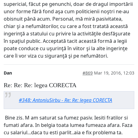
supericial, făcut pe genunchi, doar de dragul importării
unor forme fără fond aşa cum politicienii noştri ne-au
obisnuit până acum. Personal, mă miră pasivitatea,
chiar şi a nefumătorilor, cu care a fost tratată această
ingerinţă a statului cu privire la activităţile desfăşurate
în spaţiul public. Acceptată tacit această formă a legii
poate conduce cu uşurinţă în viitor şi la alte ingerinţe
care îi vor viza cu siguranţă şi pe nefumători.
Dan
#869
Mar 19, 2016, 12:03
Re: Re: Re: legea CORECTA
#348: AntoniuSirbu - Re: Re: legea CORECTA
Bine zis. M am saturat sa fumez pasiv. Iesiti fratilor si
fumati afara. In belgia toata lumea fumeaza afara. Faza
cu salariul...daca tu esti parlit..aia e fix problema ta.