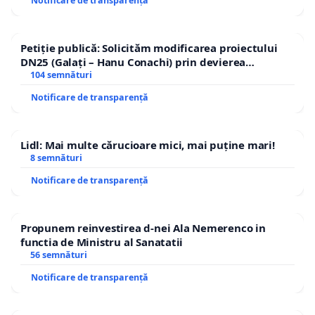
Notificare de transparență
Petiție publică: Solicităm modificarea proiectului
DN25 (Galați – Hanu Conachi) prin devierea
traseului în afara localităților!
104 semnături
Notificare de transparență
Lidl: Mai multe cărucioare mici, mai puține mari!
8 semnături
Notificare de transparență
Propunem reinvestirea d-nei Ala Nemerenco in
functia de Ministru al Sanatatii
56 semnături
Notificare de transparență