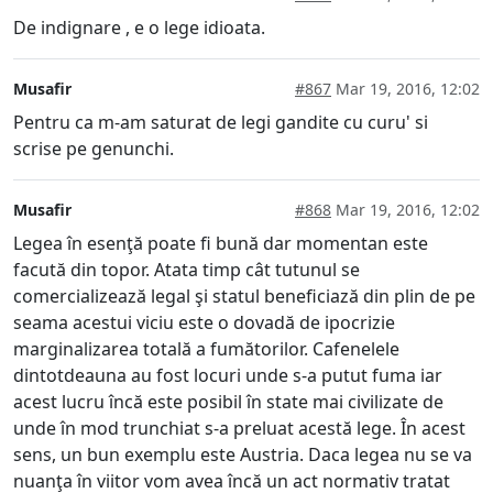
De indignare , e o lege idioata.
Musafir
#867
Mar 19, 2016, 12:02
Pentru ca m-am saturat de legi gandite cu curu' si
scrise pe genunchi.
Musafir
#868
Mar 19, 2016, 12:02
Legea în esenţă poate fi bună dar momentan este
facută din topor. Atata timp cât tutunul se
comercializează legal şi statul beneficiază din plin de pe
seama acestui viciu este o dovadă de ipocrizie
marginalizarea totală a fumătorilor. Cafenelele
dintotdeauna au fost locuri unde s-a putut fuma iar
acest lucru încă este posibil în state mai civilizate de
unde în mod trunchiat s-a preluat acestă lege. În acest
sens, un bun exemplu este Austria. Daca legea nu se va
nuanţa în viitor vom avea încă un act normativ tratat