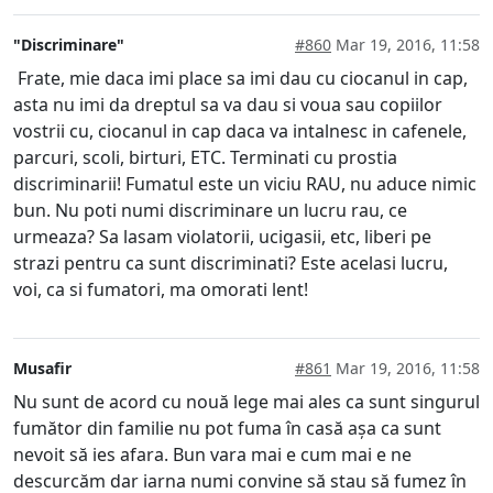
"Discriminare"
#860
Mar 19, 2016, 11:58
Frate, mie daca imi place sa imi dau cu ciocanul in cap,
asta nu imi da dreptul sa va dau si voua sau copiilor
vostrii cu, ciocanul in cap daca va intalnesc in cafenele,
parcuri, scoli, birturi, ETC. Terminati cu prostia
discriminarii! Fumatul este un viciu RAU, nu aduce nimic
bun. Nu poti numi discriminare un lucru rau, ce
urmeaza? Sa lasam violatorii, ucigasii, etc, liberi pe
strazi pentru ca sunt discriminati? Este acelasi lucru,
voi, ca si fumatori, ma omorati lent!
Musafir
#861
Mar 19, 2016, 11:58
Nu sunt de acord cu nouă lege mai ales ca sunt singurul
fumător din familie nu pot fuma în casă așa ca sunt
nevoit să ies afara. Bun vara mai e cum mai e ne
descurcăm dar iarna numi convine să stau să fumez în