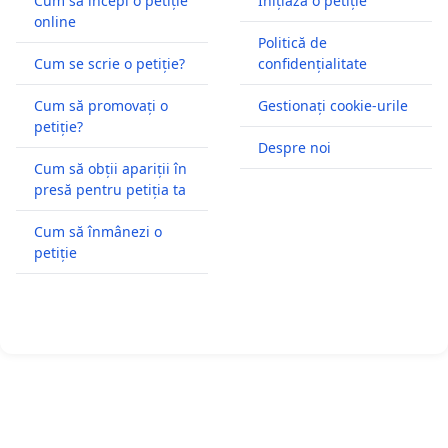
Cum să începi o petiție
Inițiază o petiție
online
Politică de
Cum se scrie o petiție?
confidențialitate
Cum să promovați o
Gestionați cookie-urile
petiție?
Despre noi
Cum să obții apariții în
presă pentru petiția ta
Cum să înmânezi o
petiție