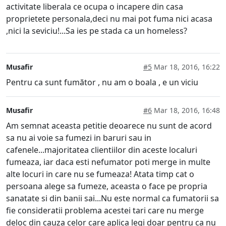
activitate liberala ce ocupa o incapere din casa
proprietete personala,deci nu mai pot fuma nici acasa
,nici la seviciu!...Sa ies pe stada ca un homeless?
Musafir
#5
Mar 18, 2016, 16:22
Pentru ca sunt fumător , nu am o boala , e un viciu
Musafir
#6
Mar 18, 2016, 16:48
Am semnat aceasta petitie deoarece nu sunt de acord
sa nu ai voie sa fumezi in baruri sau in
cafenele...majoritatea clientiilor din aceste localuri
fumeaza, iar daca esti nefumator poti merge in multe
alte locuri in care nu se fumeaza! Atata timp cat o
persoana alege sa fumeze, aceasta o face pe propria
sanatate si din banii sai...Nu este normal ca fumatorii sa
fie consideratii problema acestei tari care nu merge
deloc din cauza celor care aplica legi doar pentru ca nu