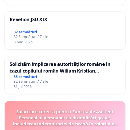
Revelion JSU XIX
32 semnături
32 Semnături / 7 zile
3 Aug 2026
Solicităm implicarea autorităților române în
cazul copilului român Wiliam Kristian
Gheorghe, aflat în plasament în Danemarca de
55 semnături
32 Semnături / 7 zile
12 ani
31 Jul 2026
Salarizare corecta pentru Funcția de Asistent
Personal al persoanei cu dizabilități grave,
includerea indemnizației de hrană în salariul de
bază lunar și protejarea gradațiilor de vechime