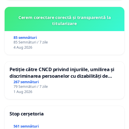
Cerem corectare corectă și transparentă la
titularizare
85 semnături
85 Semnături / 7 zile
4 Aug 2026
Petiție către CNCD privind injuriile, umilirea și
discriminarea persoanelor cu dizabilități de
către utilizatorul TikTok „Gorici”
267 semnături
79 Semnături / 7 zile
1 Aug 2026
Stop cerșetoria
561 semnături