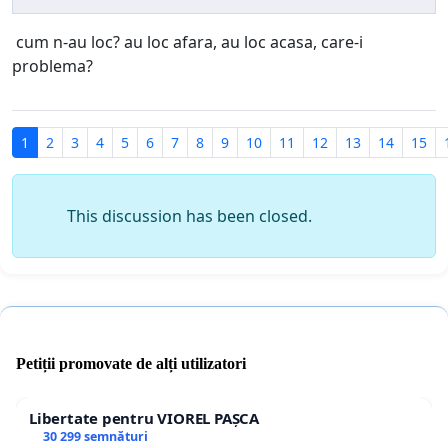
cum n-au loc? au loc afara, au loc acasa, care-i
problema?
1
2
3
4
5
6
7
8
9
10
11
12
13
14
15
This discussion has been closed.
Petiții promovate de alți utilizatori
Libertate pentru VIOREL PAȘCA
30 299 semnături