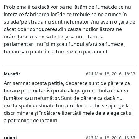
Problema îi ca dacă vor sa ne lăsăm de fumat,de ce nu
interzice fabricarea lor?de ce trebuie sa ne arunce în
strada?pe strada nu sunt nefumatori?nu avem o țară de
câcat doar conducerea,din cauza hoților ăstora ne
urâm țara!Rușine sa le fie,și sa nu uităm că
parlamentarii nu își mișcau fundul afară sa fumeze ,
fumau sau poate încă fumează în parlament
Musafir
#14
Mar 18, 2016, 18:33
Am semnat acesta petiție, deoarece sunt de părere ca
fiecare proprietar își poate alege grupul tinta chiar și
fumător sau nefumător. Sunt de părere ca dacă nu
exista spatii destinate fumatorilor practic se ajunge la
discriminare și încălcare libertății mele de a alege cat și
a patronilor de localuri.
robert
#15
Mar 18, 2016, 18:35