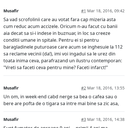
Musafir
#1
Mar 18, 2016, 09:42
Sa vad scrofolinii care au votat fara cap mizeria asta
cum reduc acum accizele. Oricum n-au facut cu banii
aia decat sa si-i indese in buznuar, in loc sa creeze
conditii umane in spitale. Pentru ei si pentru
baragladinele puturoase care acum se inghesuie la 112
sa reclame vecinii (da!), imi voi ingadui sa le urez din
toata inima ceva, parafrazand un ilustru contemporan:
"Vreti sa faceti ceva pentru mine? Faceti infarct!"
Musafir
#2
Mar 18, 2016, 13:55
Un om, in week-end cabd nerge sa bea o cafea sau o
bere are pofta de o tigara sa intre mai bine sa zic asa,
Musafir
#3
Mar 18, 2016, 14:38