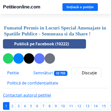
Petitieonline.com
Inițiază o petiție
Fumatul Permis in Locuri Special Amenajate in
Spatiile Publice - Semneaza si da Share !
Publică pe Facebook (10222)
Petitie
Semnături
Discuție
32 705
Politică de confidențialitate
Contactați autorul petiției
1
2
3
4
5
6
7
8
9
10
11
12
13
14
15