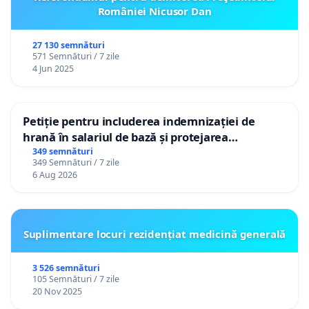
României Nicusor Dan
27 130 semnături
571 Semnături / 7 zile
4 Jun 2025
Petiție pentru includerea indemnizației de
hrană în salariul de bază și protejarea
gradațiilor de vechime pentru asistenții
349 semnături
349 Semnături / 7 zile
personali
6 Aug 2026
Suplimentare locuri rezidențiat medicină generală
3 526 semnături
105 Semnături / 7 zile
20 Nov 2025