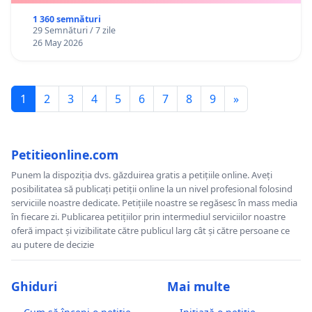
1 360 semnături
29 Semnături / 7 zile
26 May 2026
1
2
3
4
5
6
7
8
9
»
Petitieonline.com
Punem la dispoziția dvs. găzduirea gratis a petițiile online. Aveți
posibilitatea să publicați petiții online la un nivel profesional folosind
serviciile noastre dedicate. Petițiile noastre se regăsesc în mass media
în fiecare zi. Publicarea petițiilor prin intermediul serviciilor noastre
oferă impact și vizibilitate către publicul larg cât și către persoane ce
au putere de decizie
Ghiduri
Mai multe