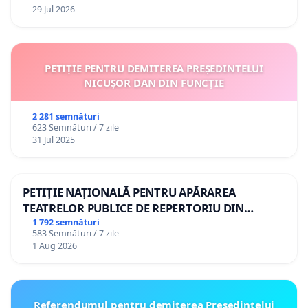
29 Jul 2026
PETIȚIE PENTRU DEMITEREA PREȘEDINTELUI
NICUȘOR DAN DIN FUNCȚIE
2 281 semnături
623 Semnături / 7 zile
31 Jul 2025
PETIȚIE NAȚIONALĂ PENTRU APĂRAREA
TEATRELOR PUBLICE DE REPERTORIU DIN
ROMÂNIA
1 792 semnături
583 Semnături / 7 zile
1 Aug 2026
Referendumul pentru demiterea Preşedintelui