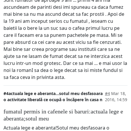
Sunt fumator de aproape 9 ani ... primii 4 ani ma
ascundeam de parinti desi imi spuneau ca daca fumez
mai bine sa nu ma ascund decat sa fac prostii . Apoi de
la 19 ani am inceput serios cu fumatul , ieseam cu
baietii la o bere la un suc sau o cafea primul lucru pe
care il faceam era sa punem pachetele pe masa. Mi se
pare absurd ca cei care au acest viciu sa fie cenzurati.
Mai bine sar creea programe sau institutii care sa ne
ajute sa ne lasam de fumat decat sa ne interzica acest
lucru intr-un mod grotesc. Dar ce sa mai ... e mai usor la
noi la romanI sa dea o lege decat sa isi miste fundul si
sa faca ceva in privinta asta.
#4actuala lege e aberanta...sotul meu desfasoara
#4
Mar 18,
o activitate liberală ce ocupă o încăpere în casa n
2016, 14:59
fumatul permis in cafenele si baruri:actuala lege e
aberanta;sotul meu
Actuala lege e aberanta!Sotul meu desfasoara o