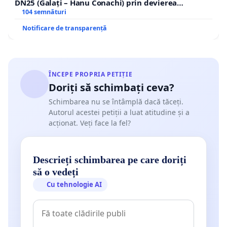
DN25 (Galați – Hanu Conachi) prin devierea
traseului în afara localităților!
104 semnături
Notificare de transparență
ÎNCEPE PROPRIA PETIȚIE
Doriți să schimbați ceva?
Schimbarea nu se întâmplă dacă tăceți.
Autorul acestei petiții a luat atitudine și a
acționat. Veți face la fel?
Descrieți schimbarea pe care doriți
să o vedeți
Cu tehnologie AI