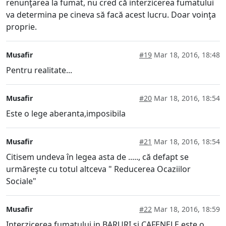
renunţarea la fumat, nu cred că interzicerea fumatului
va determina pe cineva să facă acest lucru. Doar voinţa
proprie.
Musafir
#19
Mar 18, 2016, 18:48
Pentru realitate...
Musafir
#20
Mar 18, 2016, 18:54
Este o lege aberanta,imposibila
Musafir
#21
Mar 18, 2016, 18:54
Citisem undeva în legea asta de ....., că defapt se
urmăreşte cu totul altceva " Reducerea Ocaziilor
Sociale"
Musafir
#22
Mar 18, 2016, 18:59
Interzicerea fumatului in BARURI si CAFENELE este o