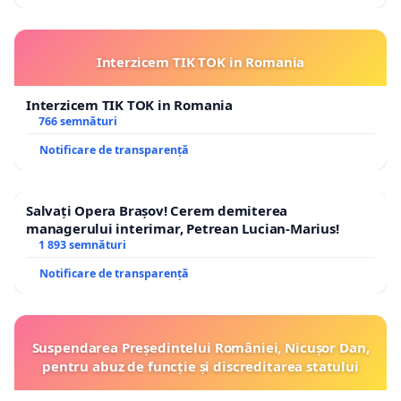
Interzicem TIK TOK in Romania
Interzicem TIK TOK in Romania
766 semnături
Notificare de transparență
Salvați Opera Brașov! Cerem demiterea
managerului interimar, Petrean Lucian-Marius!
1 893 semnături
Notificare de transparență
Suspendarea Președintelui României, Nicușor Dan,
pentru abuz de funcție și discreditarea statului