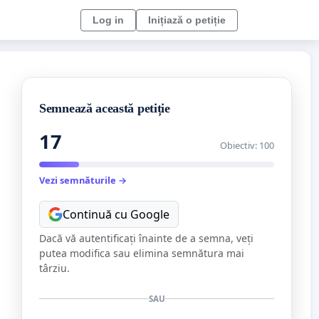
Log in
Inițiază o petiție
Semnează această petiție
17
Obiectiv: 100
Vezi semnăturile →
Continuă cu Google
Dacă vă autentificați înainte de a semna, veți
putea modifica sau elimina semnătura mai
târziu.
SAU