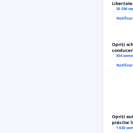
Libertat
30 296 s
Notifica
Opriți s
conduceri
454 semn
Notifica
Opriți eu
pisicilor 
1 630 se