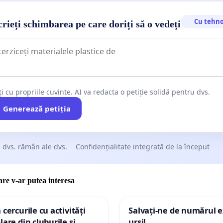
Cu tehno
rieți schimbarea pe care doriți să o vedeți
ți cu propriile cuvinte. AI va redacta o petiție solidă pentru dvs.
Generează petiția
 dvs. rămân ale dvs.
Confidențialitate integrată de la început
care v-ar putea interesa
 cercurile cu activități
Salvați-ne de numărul e
lare din cluburile și
urși!