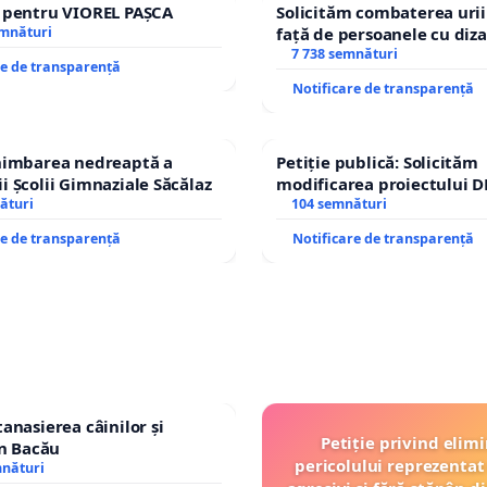
e pentru VIOREL PAȘCA
Solicităm combaterea urii
emnături
față de persoanele cu diza
7 738 semnături
re de transparență
Notificare de transparență
chimbarea nedreaptă a
Petiție publică: Solicităm
i Școlii Gimnaziale Săcălaz
modificarea proiectului D
ături
– Hanu Conachi) prin devi
104 semnături
traseului în afara localităț
re de transparență
Notificare de transparență
tanasierea câinilor și
Petiție privind elim
în Bacău
pericolului reprezentat 
mnături