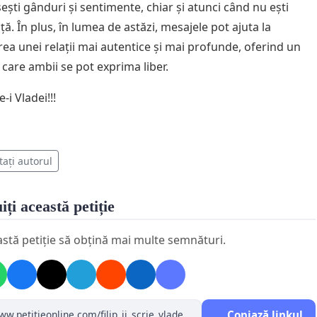
ești gânduri și sentimente, chiar și atunci când nu ești
ață. În plus, în lumea de astăzi, mesajele pot ajuta la
rea unei relații mai autentice și mai profunde, oferind un
 care ambii se pot exprima liber.
ie-i Vladei!!!
tați autorul
iți această petiție
astă petiție să obțină mai multe semnături.
Copiază linkul