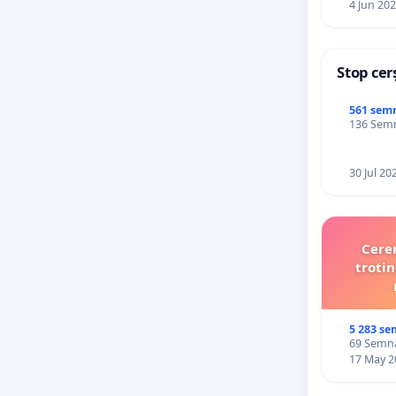
4 Jun 20
Stop cer
561 sem
136 Semnă
30 Jul 20
Cerem
trotin
5 283 se
69 Semnăt
17 May 2