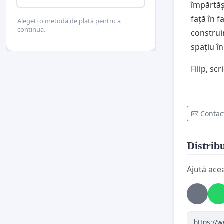
împărtăș
față în f
Alegeți o metodă de plată pentru a
continua.
construi
spațiu în
Filip, scr
Contac
Distribu
Ajută ace