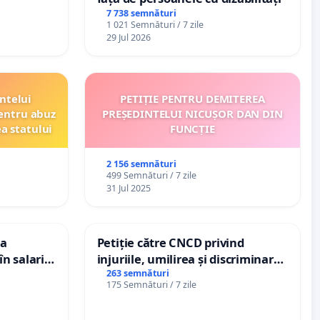
7 738 semnături
1 021 Semnături / 7 zile
29 Jul 2026
ntelui
PETIȚIE PENTRU DEMITEREA
entru abuz
PREȘEDINTELUI NICUȘOR DAN DIN
ea statului
FUNCȚIE
2 156 semnături
499 Semnături / 7 zile
31 Jul 2025
ea
Petiție către CNCD privind
n salariul
injuriile, umilirea și discriminarea
adațiilor
persoanelor cu dizabilități de
263 semnături
175 Semnături / 7 zile
enții
către utilizatorul TikTok „Gorici”