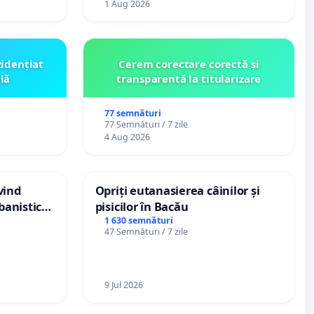
1 Aug 2026
zidențiat
Cerem corectare corectă și
lă
transparentă la titularizare
77 semnături
77 Semnături / 7 zile
4 Aug 2026
vind
Opriți eutanasierea câinilor și
banistic
pisicilor în Bacău
veni
1 630 semnături
47 Semnături / 7 zile
9 Jul 2026