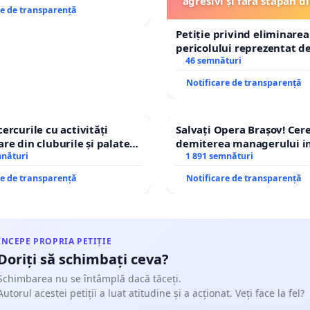
agresivi și fără stăpân 
re de transparență
Tunari
Petiție privind eliminarea
pericolului reprezentat de
agresivi și fără stăpân d
46 semnături
Tunari
Notificare de transparență
cercurile cu activități
Salvați Opera Brașov! Ce
are din cluburile și palatele
demiterea managerului in
mnături
Petrean Lucian-Marius!
1 891 semnături
re de transparență
Notificare de transparență
ÎNCEPE PROPRIA PETIȚIE
Doriți să schimbați ceva?
Schimbarea nu se întâmplă dacă tăceți.
Autorul acestei petiții a luat atitudine și a acționat. Veți face la fel?