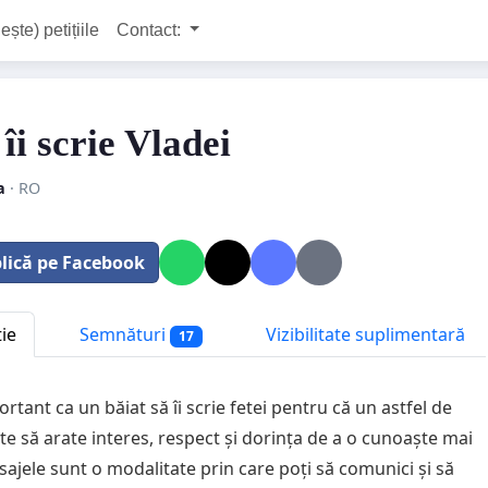
ește) petițiile
Contact:
 îi scrie Vladei
a
· RO
lică pe Facebook
tie
Semnături
Vizibilitate suplimentară
17
rtant ca un băiat să îi scrie fetei pentru că un astfel de
te să arate interes, respect și dorința de a o cunoaște mai
sajele sunt o modalitate prin care poți să comunici și să