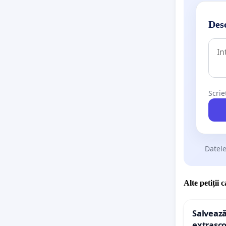
Desc
Scrie
Datele
Alte petiții 
Salvează
extrașco