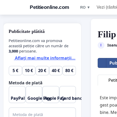
Petitieonline.com
Vezi (răsfoi
RO ▼
Publicitate plătită
Filip
Petitieonline.com va promova
Ioan
I
această petiție către un număr de
3,000
persoane.
Aflați mai multe informații...
Pub
5 €
10 €
20 €
40 €
80 €
Peti
Metoda de plată
Este impo
PayPal
Google Pay
Apple Pay
Card bancar
gest poa
bine. Me
Metoda de plată