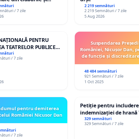
 copiilor
mnături
2 219 semnături
nături / 7 zile
2 219 Semnături / 7 zile
26
5 Aug 2026
 NAȚIONALĂ PENTRU
Suspendarea Președi
A TEATRELOR PUBLICE
României, Nicușor Dan, p
ERTORIU DIN ROMÂNIA
mnături
de funcție și discreditar
turi / 7 zile
48 484 semnături
921 Semnături / 7 zile
26
1 Oct 2025
Petiție pentru includer
ndumul pentru demiterea
indemnizației de hrană î
telui României Nicusor Dan
de bază și protejarea gr
329 semnături
329 Semnături / 7 zile
de vechime pentru asist
emnături
personali
turi / 7 zile