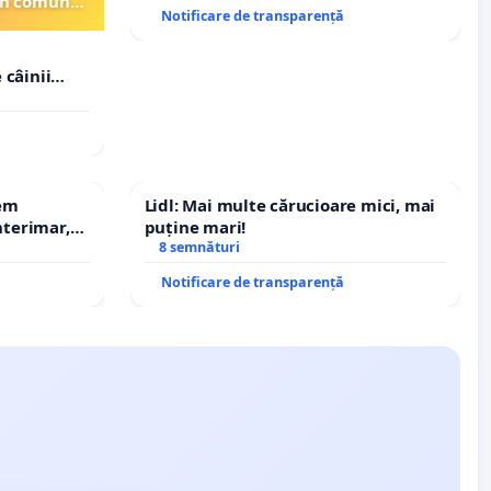
din comuna
Notificare de transparență
 câinii
in comuna
rem
Lidl: Mai multe cărucioare mici, mai
terimar,
puține mari!
8 semnături
Notificare de transparență