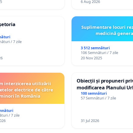
25
6 Aug 2026
șetoria
Suplimentare locuri re
medicină genera
nături
turi / 7 zile
3 512 semnături
106 Semnături / 7 zile
26
20 Nov 2025
Obiecții și propuneri pri
 interzicerea utilizării
modificarea Planului Ur
etelor electrice de către
General al orașului Ialo
100 semnături
minori în România
57 Semnături / 7 zile
mnături
uri / 7 zile
026
31 Jul 2026