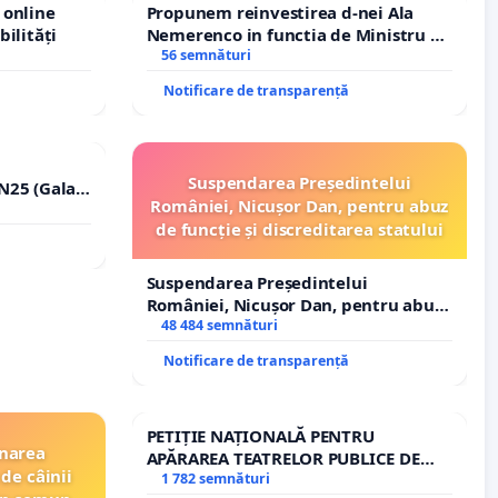
 online
Propunem reinvestirea d-nei Ala
bilități
Nemerenco in functia de Ministru al
Sanatatii
56 semnături
Notificare de transparență
Suspendarea Președintelui
N25 (Galați
României, Nicușor Dan, pentru abuz
erea
de funcție și discreditarea statului
ilor!
Suspendarea Președintelui
României, Nicușor Dan, pentru abuz
de funcție și discreditarea statului
48 484 semnături
Notificare de transparență
PETIȚIE NAȚIONALĂ PENTRU
inarea
APĂRAREA TEATRELOR PUBLICE DE
de câinii
REPERTORIU DIN ROMÂNIA
1 782 semnături