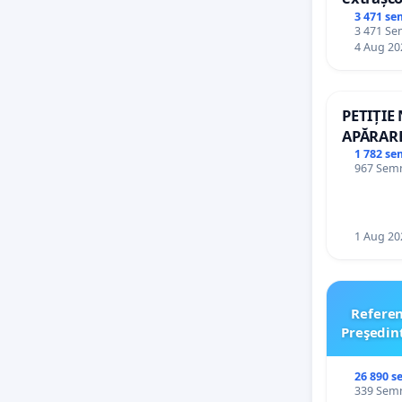
palatele
3 471 se
3 471 Sem
4 Aug 20
PETIȚIE
APĂRARE
DE REP
1 782 se
967 Semnă
1 Aug 20
Refere
Preşedin
26 890 s
339 Semnă