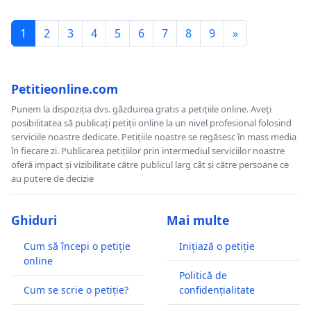
1
2
3
4
5
6
7
8
9
»
Petitieonline.com
Punem la dispoziția dvs. găzduirea gratis a petițiile online. Aveți
posibilitatea să publicați petiții online la un nivel profesional folosind
serviciile noastre dedicate. Petițiile noastre se regăsesc în mass media
în fiecare zi. Publicarea petițiilor prin intermediul serviciilor noastre
oferă impact și vizibilitate către publicul larg cât și către persoane ce
au putere de decizie
Ghiduri
Mai multe
Cum să începi o petiție
Inițiază o petiție
online
Politică de
Cum se scrie o petiție?
confidențialitate