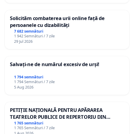
Solicităm combaterea urii online față de
persoanele cu dizabilități
7 682 semnături
1 942 Semnături / 7 zile
29 Jul 2026
Salvați-ne de numărul excesiv de urși!
1 794 semnături
1 794 Semnături / 7 zile
5 Aug 2026
PETIȚIE NAȚIONALĂ PENTRU APĂRAREA
TEATRELOR PUBLICE DE REPERTORIU DIN
ROMÂNIA
1 765 semnături
1 765 Semnături / 7 zile
1 Aug 2026