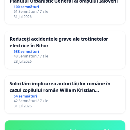
Planului Urbanistic General al orașului Ialoveni
100 semnături
61 Semnături / 7 zile
31 Jul 2026
Reduceți accidentele grave ale trotinetelor
electrice în Bihor
538 semnături
48 Semnături / 7 zile
28 Jul 2026
Solicităm implicarea autorităților române în
cazul copilului român Wiliam Kristian
Gheorghe, aflat în plasament în Danemarca de
54 semnături
42 Semnături / 7 zile
12 ani
31 Jul 2026