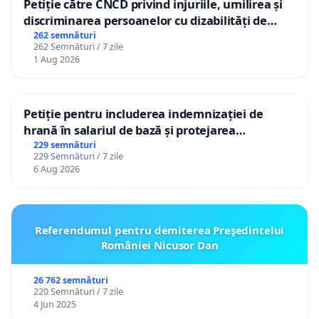
Petiție către CNCD privind injuriile, umilirea și
discriminarea persoanelor cu dizabilități de
către utilizatorul TikTok „Gorici”
262 semnături
262 Semnături / 7 zile
1 Aug 2026
Petiție pentru includerea indemnizației de
hrană în salariul de bază și protejarea
gradațiilor de vechime pentru asistenții
229 semnături
229 Semnături / 7 zile
personali
6 Aug 2026
Referendumul pentru demiterea Preşedintelui
României Nicusor Dan
26 762 semnături
220 Semnături / 7 zile
4 Jun 2025