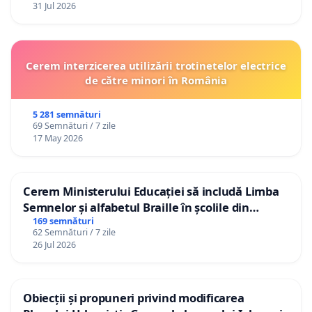
31 Jul 2026
Cerem interzicerea utilizării trotinetelor electrice
de către minori în România
5 281 semnături
69 Semnături / 7 zile
17 May 2026
Cerem Ministerului Educației să includă Limba
Semnelor și alfabetul Braille în școlile din
Republica Moldova!
169 semnături
62 Semnături / 7 zile
26 Jul 2026
Obiecții și propuneri privind modificarea