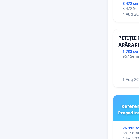
palatele
3 472 se
3 472 Sem
4 Aug 20
PETIȚIE
APĂRARE
DE REP
1 782 se
967 Semnă
1 Aug 20
Refere
Preşedin
26 912 s
361 Semnă
4 Jun 20