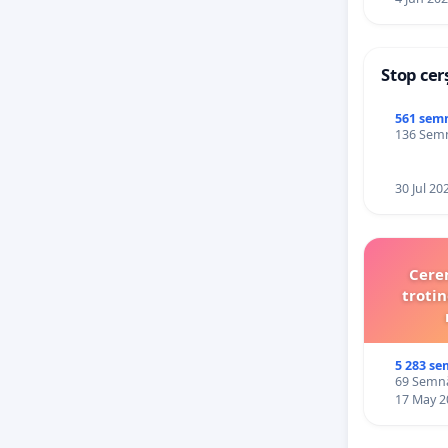
Stop cer
561 sem
136 Semnă
30 Jul 20
Cerem
trotin
5 283 se
69 Semnăt
17 May 2