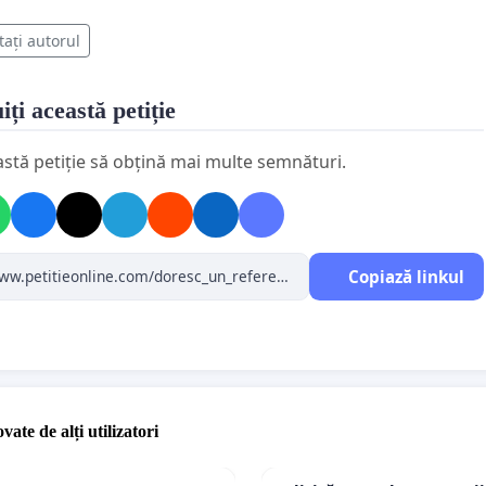
tați autorul
iți această petiție
astă petiție să obțină mai multe semnături.
Copiază linkul
vate de alți utilizatori