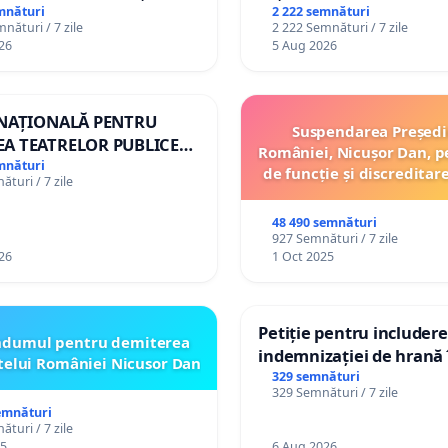
 copiilor
mnături
2 222 semnături
nături / 7 zile
2 222 Semnături / 7 zile
26
5 Aug 2026
 NAȚIONALĂ PENTRU
Suspendarea Președi
A TEATRELOR PUBLICE
României, Nicușor Dan, p
ERTORIU DIN ROMÂNIA
mnături
de funcție și discreditar
turi / 7 zile
48 490 semnături
927 Semnături / 7 zile
26
1 Oct 2025
Petiție pentru includer
ndumul pentru demiterea
indemnizației de hrană î
telui României Nicusor Dan
de bază și protejarea gr
329 semnături
329 Semnături / 7 zile
de vechime pentru asist
emnături
personali
turi / 7 zile
25
6 Aug 2026