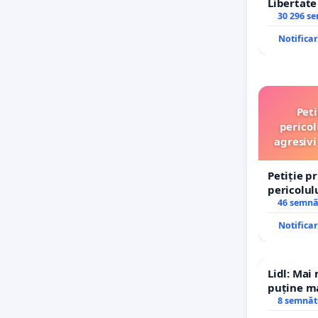
Libertat
30 296 s
Notifica
Peti
pericol
agresivi
Petiție p
pericolul
agresivi 
46 semnă
Tunari
Notifica
Lidl: Mai
puține ma
8 semnăt