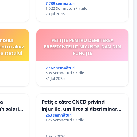
7 739 semnături
1 022 Semnături / 7 zile
29 Jul 2026
ntelui
PETIȚIE PENTRU DEMITEREA
entru abuz
PREȘEDINTELUI NICUȘOR DAN DIN
ea statului
FUNCȚIE
2 162 semnături
505 Semnături / 7 zile
31 Jul 2025
ea
Petiție către CNCD privind
n salariul
injuriile, umilirea și discriminarea
adațiilor
persoanelor cu dizabilități de
263 semnături
175 Semnături / 7 zile
enții
către utilizatorul TikTok „Gorici”
1 Aug 2026