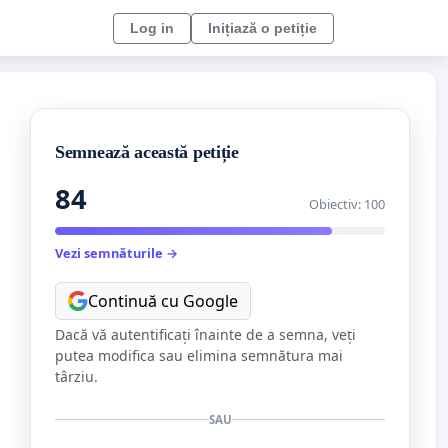
Log in
Inițiază o petiție
Semnează această petiție
84
Obiectiv: 100
Vezi semnăturile →
Continuă cu Google
Dacă vă autentificați înainte de a semna, veți
putea modifica sau elimina semnătura mai
târziu.
SAU