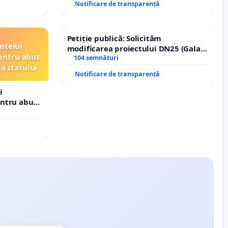
Notificare de transparență
Petiție publică: Solicităm
ntelui
modificarea proiectului DN25 (Galați
entru abuz
– Hanu Conachi) prin devierea
104 semnături
ea statului
traseului în afara localităților!
Notificare de transparență
i
entru abuz
 statului