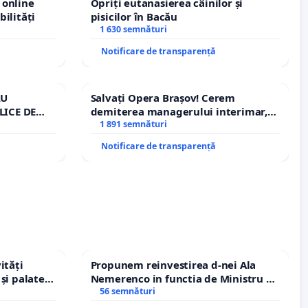
 online
Opriți eutanasierea câinilor și
bilități
pisicilor în Bacău
1 630 semnături
Notificare de transparență
RU
Salvați Opera Brașov! Cerem
LICE DE
demiterea managerului interimar,
A
Petrean Lucian-Marius!
1 891 semnături
Notificare de transparență
ități
Propunem reinvestirea d-nei Ala
și palatele
Nemerenco in functia de Ministru al
Sanatatii
56 semnături