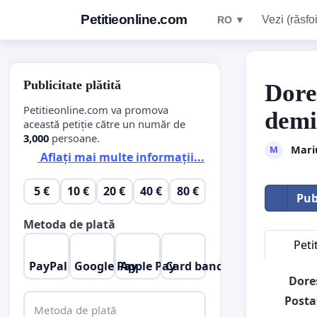
Petitieonline.com
Vezi (răsfoi
RO ▼
Publicitate plătită
Dore
Petitieonline.com va promova
demi
această petiție către un număr de
3,000
persoane.
Mari
M
Aflați mai multe informații...
5 €
10 €
20 €
40 €
80 €
Pub
Metoda de plată
Peti
PayPal
Google Pay
Apple Pay
Card bancar
Dore
Posta
Metoda de plată