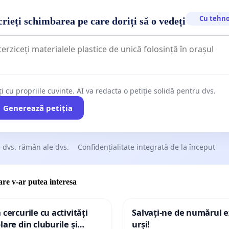
Cu tehno
rieți schimbarea pe care doriți să o vedeți
ți cu propriile cuvinte. AI va redacta o petiție solidă pentru dvs.
Generează petiția
 dvs. rămân ale dvs.
Confidențialitate integrată de la început
care v-ar putea interesa
 cercurile cu activități
Salvați-ne de numărul e
lare din cluburile și
urși!