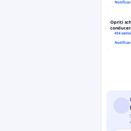
Notifica
Opriți s
conduceri
454 semn
Notifica