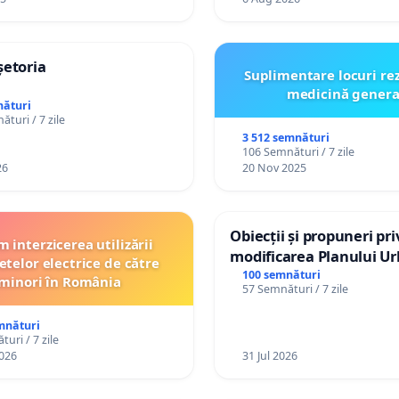
șetoria
Suplimentare locuri re
medicină genera
nături
turi / 7 zile
3 512 semnături
106 Semnături / 7 zile
26
20 Nov 2025
Obiecții și propuneri pri
 interzicerea utilizării
modificarea Planului Ur
etelor electrice de către
General al orașului Ialo
100 semnături
minori în România
57 Semnături / 7 zile
mnături
uri / 7 zile
026
31 Jul 2026