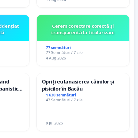
zidențiat
Cerem corectare corectă și
lă
transparentă la titularizare
77 semnături
77 Semnături / 7 zile
4 Aug 2026
vind
Opriți eutanasierea câinilor și
banistic
pisicilor în Bacău
veni
1 630 semnături
47 Semnături / 7 zile
9 Jul 2026