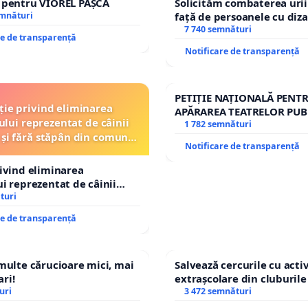
e pentru VIOREL PAȘCA
Solicităm combaterea urii
emnături
față de persoanele cu diza
7 740 semnături
re de transparență
Notificare de transparență
PETIȚIE NAȚIONALĂ PENT
ție privind eliminarea
APĂRAREA TEATRELOR PUB
ului reprezentat de câinii
REPERTORIU DIN ROMÂNI
1 782 semnături
 și fără stăpân din comuna
Notificare de transparență
Tunari
rivind eliminarea
ui reprezentat de câinii
și fără stăpân din comuna
turi
re de transparență
 multe cărucioare mici, mai
Salvează cercurile cu activ
ri!
extrașcolare din cluburile 
uri
copiilor
3 472 semnături