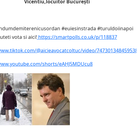
Vicentiu,locuitor București
ndumdemiterenicusordan #euiesinstrada #turuldoiinapoi
uteti vota si aici!
https://smartpolls.co.uk/p/118837
/www.tiktok.com/@aicieavocatcoltuc/video/74730134845953
/www.youtube.com/shorts/eAHJ5MDUcu8