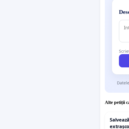
Desc
Scrie
Datele
Alte petiții 
Salvează
extrașco