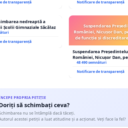
re de transparență
Notificare de transparență
chimbarea nedreaptă a
Suspendarea Președi
i Școlii Gimnaziale Săcălaz
României, Nicușor Dan, p
ături
de funcție și discreditar
re de transparență
Suspendarea Președintelu
României, Nicușor Dan, p
de funcție și discreditarea
48 490 semnături
Notificare de transparență
ÎNCEPE PROPRIA PETIȚIE
Doriți să schimbați ceva?
Schimbarea nu se întâmplă dacă tăceți.
Autorul acestei petiții a luat atitudine și a acționat. Veți face la fel?