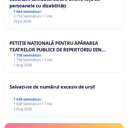
persoanele cu dizabilități
7 664 semnături
2 716 Semnături / 7 zile
29 Jul 2026
PETIȚIE NAȚIONALĂ PENTRU APĂRAREA
TEATRELOR PUBLICE DE REPERTORIU DIN
ROMÂNIA
1 758 semnături
1 758 Semnături / 7 zile
1 Aug 2026
Salvați-ne de numărul excesiv de urși!
1 638 semnături
1 638 Semnături / 7 zile
5 Aug 2026