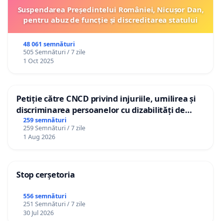
Suspendarea Președintelui României, Nicușor Dan,
pentru abuz de funcție și discreditarea statului
48 061 semnături
505 Semnături / 7 zile
1 Oct 2025
Petiție către CNCD privind injuriile, umilirea și
discriminarea persoanelor cu dizabilități de
către utilizatorul TikTok „Gorici”
259 semnături
259 Semnături / 7 zile
1 Aug 2026
Stop cerșetoria
556 semnături
251 Semnături / 7 zile
30 Jul 2026