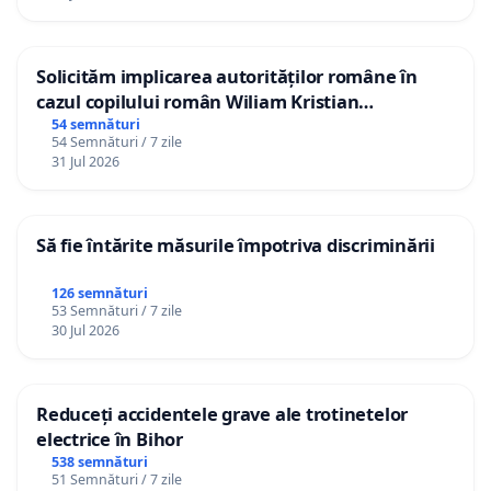
Solicităm implicarea autorităților române în
cazul copilului român Wiliam Kristian
Gheorghe, aflat în plasament în Danemarca de
54 semnături
54 Semnături / 7 zile
12 ani
31 Jul 2026
Să fie întărite măsurile împotriva discriminării
126 semnături
53 Semnături / 7 zile
30 Jul 2026
Reduceți accidentele grave ale trotinetelor
electrice în Bihor
538 semnături
51 Semnături / 7 zile