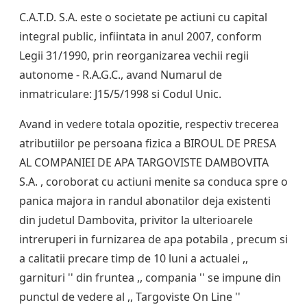
C.A.T.D. S.A. este o societate pe actiuni cu capital
integral public, infiintata in anul 2007, conform
Legii 31/1990, prin reorganizarea vechii regii
autonome - R.A.G.C., avand Numarul de
inmatriculare: J15/5/1998 si Codul Unic.
Avand in vedere totala opozitie, respectiv trecerea
atributiilor pe persoana fizica a BIROUL DE PRESA
AL COMPANIEI DE APA TARGOVISTE DAMBOVITA
S.A. , coroborat cu actiuni menite sa conduca spre o
panica majora in randul abonatilor deja existenti
din judetul Dambovita, privitor la ulterioarele
intreruperi in furnizarea de apa potabila , precum si
a calitatii precare timp de 10 luni a actualei ,,
garnituri '' din fruntea ,, compania '' se impune din
punctul de vedere al ,, Targoviste On Line ''