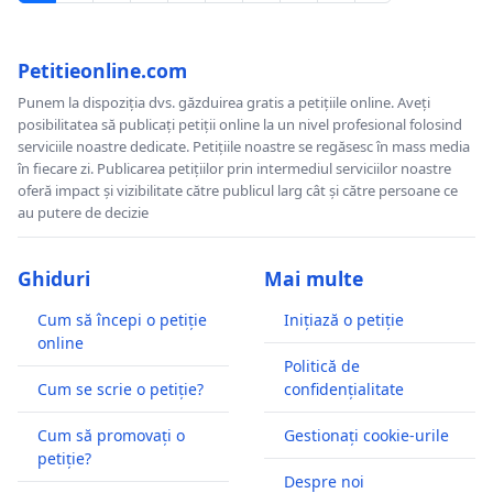
Petitieonline.com
Punem la dispoziția dvs. găzduirea gratis a petițiile online. Aveți
posibilitatea să publicați petiții online la un nivel profesional folosind
serviciile noastre dedicate. Petițiile noastre se regăsesc în mass media
în fiecare zi. Publicarea petițiilor prin intermediul serviciilor noastre
oferă impact și vizibilitate către publicul larg cât și către persoane ce
au putere de decizie
Ghiduri
Mai multe
Cum să începi o petiție
Inițiază o petiție
online
Politică de
Cum se scrie o petiție?
confidențialitate
Cum să promovați o
Gestionați cookie-urile
petiție?
Despre noi