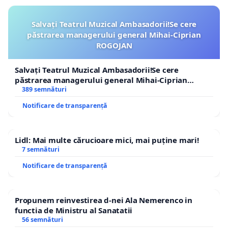
Salvați Teatrul Muzical Ambasadorii!Se cere
păstrarea managerului general Mihai-Ciprian
ROGOJAN
Salvați Teatrul Muzical Ambasadorii!Se cere
păstrarea managerului general Mihai-Ciprian
ROGOJAN
389 semnături
Notificare de transparență
Lidl: Mai multe cărucioare mici, mai puține mari!
7 semnături
Notificare de transparență
Propunem reinvestirea d-nei Ala Nemerenco in
functia de Ministru al Sanatatii
56 semnături