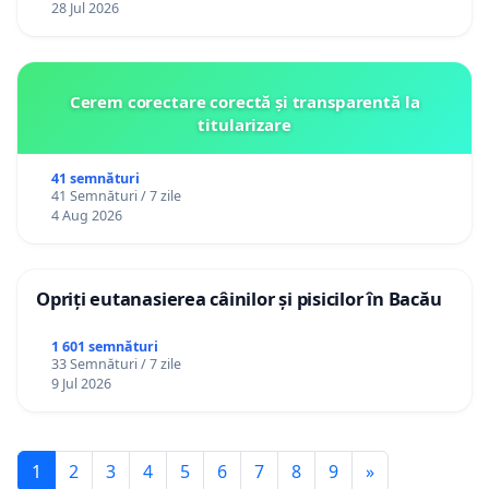
28 Jul 2026
Cerem corectare corectă și transparentă la
titularizare
41 semnături
41 Semnături / 7 zile
4 Aug 2026
Opriți eutanasierea câinilor și pisicilor în Bacău
1 601 semnături
33 Semnături / 7 zile
9 Jul 2026
1
2
3
4
5
6
7
8
9
»