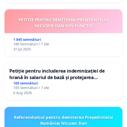
PETIȚIE PENTRU DEMITEREA PREȘEDINTELUI
NICUȘOR DAN DIN FUNCȚIE
1 845 semnături
189 Semnături / 7 zile
31 Jul 2025
Petiție pentru includerea indemnizației de
hrană în salariul de bază și protejarea
gradațiilor de vechime pentru asistenții
165 semnături
165 Semnături / 7 zile
personali
6 Aug 2026
Referendumul pentru demiterea Preşedintelui
României Nicusor Dan