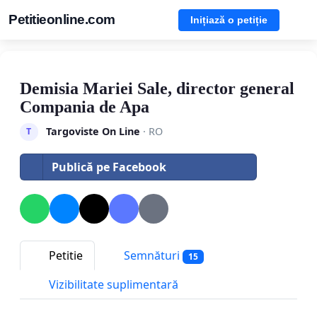
Petitieonline.com
Inițiază o petiție
Demisia Mariei Sale, director general
Compania de Apa
Targoviste On Line
· RO
T
Publică pe Facebook
Petitie
Semnături
15
Vizibilitate suplimentară