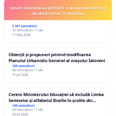
Cerem interzicerea utilizării trotinetelor electrice
de către minori în România
5 281 semnături
70 Semnături / 7 zile
17 May 2026
Obiecții și propuneri privind modificarea
Planului Urbanistic General al orașului Ialoveni
100 semnături
66 Semnături / 7 zile
31 Jul 2026
Cerem Ministerului Educației să includă Limba
Semnelor și alfabetul Braille în școlile din
Republica Moldova!
169 semnături
64 Semnături / 7 zile
26 Jul 2026