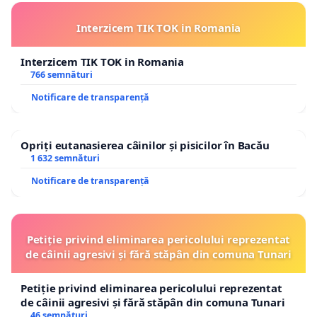
Interzicem TIK TOK in Romania
Interzicem TIK TOK in Romania
766 semnături
Notificare de transparență
Opriți eutanasierea câinilor și pisicilor în Bacău
1 632 semnături
Notificare de transparență
Petiție privind eliminarea pericolului reprezentat
de câinii agresivi și fără stăpân din comuna Tunari
Petiție privind eliminarea pericolului reprezentat
de câinii agresivi și fără stăpân din comuna Tunari
46 semnături