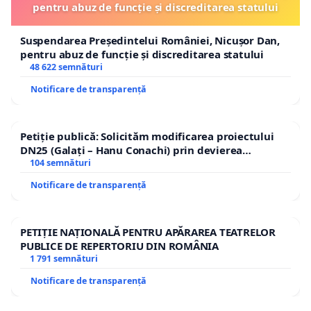
pentru abuz de funcție și discreditarea statului
Suspendarea Președintelui României, Nicușor Dan,
pentru abuz de funcție și discreditarea statului
48 622 semnături
Notificare de transparență
Petiție publică: Solicităm modificarea proiectului
DN25 (Galați – Hanu Conachi) prin devierea
traseului în afara localităților!
104 semnături
Notificare de transparență
PETIȚIE NAȚIONALĂ PENTRU APĂRAREA TEATRELOR
PUBLICE DE REPERTORIU DIN ROMÂNIA
1 791 semnături
Notificare de transparență