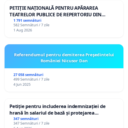
PETIȚIE NAȚIONALĂ PENTRU APĂRAREA
TEATRELOR PUBLICE DE REPERTORIU DIN
ROMÂNIA
1 791 semnături
582 Semnături / 7 zile
1 Aug 2026
Referendumul pentru demiterea Preşedintelui
României Nicusor Dan
27 058 semnături
499 Semnături / 7 zile
4 Jun 2025
Petiție pentru includerea indemnizației de
hrană în salariul de bază și protejarea
gradațiilor de vechime pentru asistenții
347 semnături
347 Semnături / 7 zile
personali