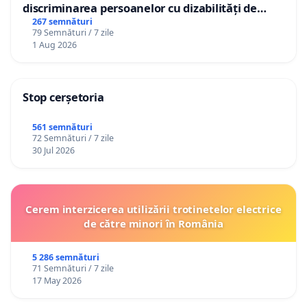
discriminarea persoanelor cu dizabilități de
către utilizatorul TikTok „Gorici”
267 semnături
79 Semnături / 7 zile
1 Aug 2026
Stop cerșetoria
561 semnături
72 Semnături / 7 zile
30 Jul 2026
Cerem interzicerea utilizării trotinetelor electrice
de către minori în România
5 286 semnături
71 Semnături / 7 zile
17 May 2026