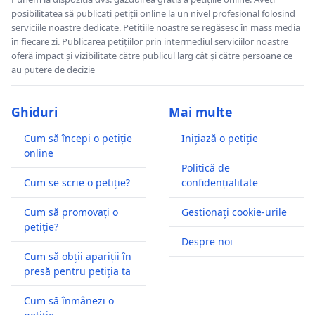
posibilitatea să publicați petiții online la un nivel profesional folosind
serviciile noastre dedicate. Petițiile noastre se regăsesc în mass media
în fiecare zi. Publicarea petițiilor prin intermediul serviciilor noastre
oferă impact și vizibilitate către publicul larg cât și către persoane ce
au putere de decizie
Ghiduri
Mai multe
Cum să începi o petiție
Inițiază o petiție
online
Politică de
Cum se scrie o petiție?
confidențialitate
Cum să promovați o
Gestionați cookie-urile
petiție?
Despre noi
Cum să obții apariții în
presă pentru petiția ta
Cum să înmânezi o