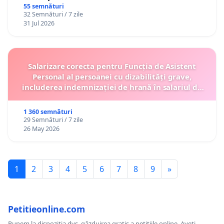
Gheorghe, aflat în plasament în Danemarca de
55 semnături
32 Semnături / 7 zile
12 ani
31 Jul 2026
Salarizare corecta pentru Funcția de Asistent
Personal al persoanei cu dizabilități grave,
includerea indemnizației de hrană în salariul de
bază lunar și protejarea gradațiilor de vechime
1 360 semnături
29 Semnături / 7 zile
26 May 2026
1
2
3
4
5
6
7
8
9
»
Petitieonline.com
Punem la dispoziția dvs. găzduirea gratis a petițiile online. Aveți