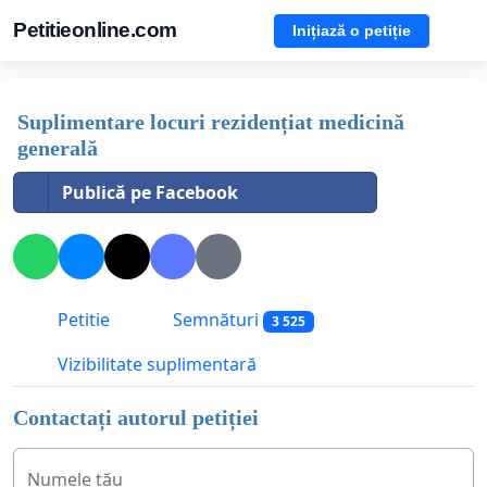
Petitieonline.com
Inițiază o petiție
Suplimentare locuri rezidențiat medicină
generală
Publică pe Facebook
Petitie
Semnături
3 525
Vizibilitate suplimentară
Contactați autorul petiției
Numele tău