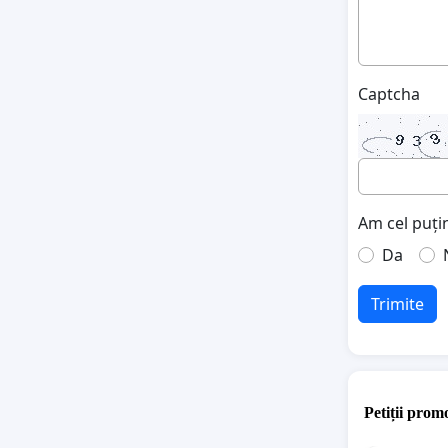
Captcha
Am cel puțin
Da
Trimite
Petiții promo