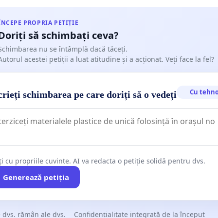
ÎNCEPE PROPRIA PETIȚIE
Doriți să schimbați ceva?
Schimbarea nu se întâmplă dacă tăceți.
Autorul acestei petiții a luat atitudine și a acționat. Veți face la fel?
Cu tehno
rieți schimbarea pe care doriți să o vedeți
ți cu propriile cuvinte. AI va redacta o petiție solidă pentru dvs.
Generează petiția
 dvs. rămân ale dvs.
Confidențialitate integrată de la început