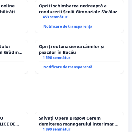
 online
Opriți schimbarea nedreaptă a
bilități
conducerii Școlii Gimnaziale Săcălaz
453 semnături
Notificare de transparență
tului
Opriți eutanasierea câinilor și
ul Grădina
pisicilor în Bacău
urale!
1 596 semnături
Notificare de transparență
RU
Salvați Opera Brașov! Cerem
LICE DE
demiterea managerului interimar,
A
Petrean Lucian-Marius!
1 890 semnături