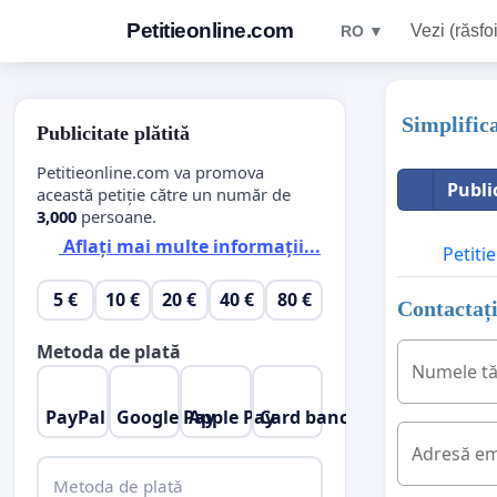
Petitieonline.com
Vezi (răsfoi
RO ▼
Simplific
Publicitate plătită
Petitieonline.com va promova
Publi
această petiție către un număr de
3,000
persoane.
Aflați mai multe informații...
Petitie
5 €
10 €
20 €
40 €
80 €
Contactați
Metoda de plată
Numele t
PayPal
Google Pay
Apple Pay
Card bancar
Adresă em
Metoda de plată