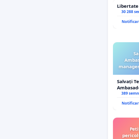
Libertat
30 288 s
Notifica
Sa
Ambasa
manageru
Salvați T
Ambasador
manageru
389 semn
ROGOJAN
Notifica
Peti
pericol