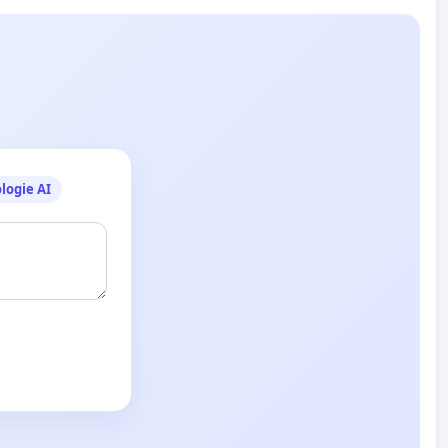
logie AI