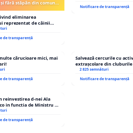
 și fără stăpân din comuna
Notificare de transparență
Tunari
rivind eliminarea
ui reprezentat de câinii
și fără stăpân din comuna
turi
re de transparență
 multe cărucioare mici, mai
Salvează cercurile cu activ
ri!
extrașcolare din cluburile 
uri
copiilor
2 825 semnături
re de transparență
Notificare de transparență
reinvestirea d-nei Ala
 in functia de Ministru al
turi
re de transparență