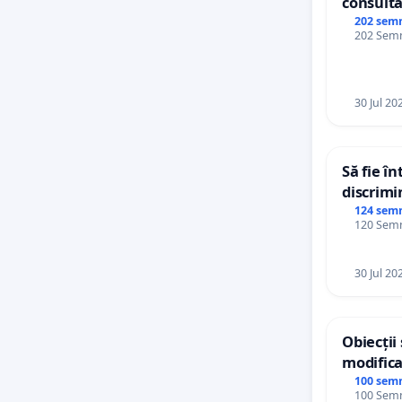
consultă
Plan Urb
202 sem
202 Semnă
Ialoveni
30 Jul 20
Să fie î
discrimi
124 sem
120 Semnă
30 Jul 20
Obiecții
modifica
General 
100 sem
100 Semnă