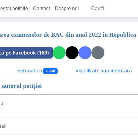
ește) petițiile
Contact
Despre noi
Caută
area examenelor de BAC din anul 2022 în Republic
că pe Facebook (169)
Semnături
Vizibilitate suplimentară
2 768
 autorul petiției
ău
ail