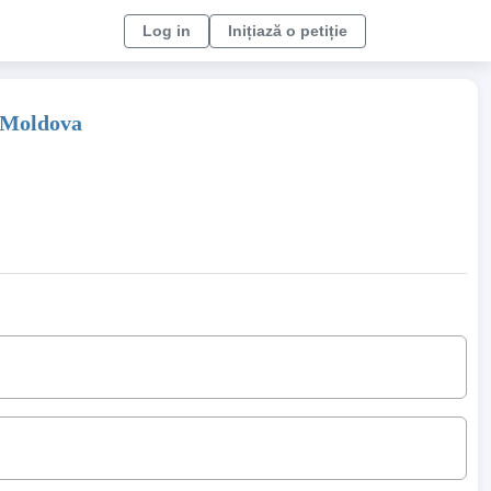
Log in
Inițiază o petiție
a Moldova