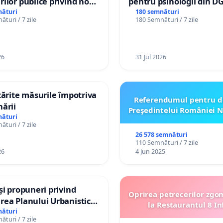
rilor publice privind noul
pentru psihologii din D
anistic General (PUG)
spitale
nături
180 semnături
turi / 7 zile
180 Semnături / 7 zile
26
31 Jul 2026
ntărite măsurile împotriva
Referendumul pentru d
nării
Preşedintelui României N
nături
turi / 7 zile
26 578 semnături
110 Semnături / 7 zile
26
4 Jun 2025
 și propuneri privind
Oprirea petrecerilor zgo
rea Planului Urbanistic
la Restaurantul 8 In
al orașului Ialoveni
nături
turi / 7 zile