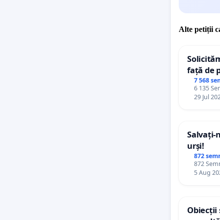
Alte petiții 
Solicită
față de 
7 568 se
6 135 Sem
29 Jul 20
Salvați-
urși!
872 sem
872 Semnă
5 Aug 20
Obiecții