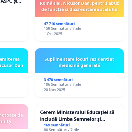
GASPC și
României, Nicușor Dan, pentru abuz
de funcție și discreditarea statului
47 710 semnături
159 Semnături / 7 zile
1 Oct 2025
emiterea
Suplimentare locuri rezidențiat
icusor Dan
medicină generală
3 470 semnături
106 Semnături / 7 zile
20 Nov 2025
Cerem Ministerului Educației să
motoase de
includă Limba Semnelor și
finity
alfabetul Braille în școlile din
169 semnături
80 Semnături / 7 zile