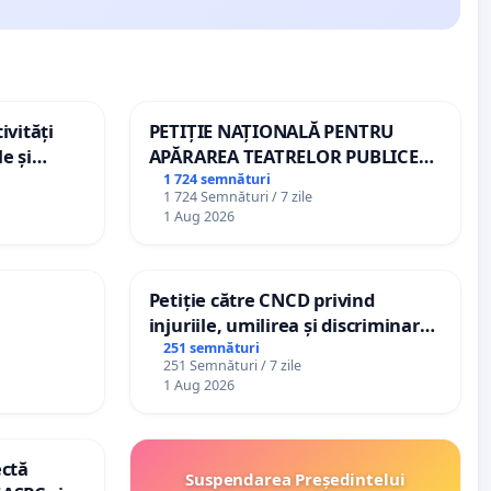
ivități
PETIȚIE NAȚIONALĂ PENTRU
e și
APĂRAREA TEATRELOR PUBLICE
DE REPERTORIU DIN ROMÂNIA
1 724 semnături
1 724 Semnături / 7 zile
1 Aug 2026
Petiție către CNCD privind
injuriile, umilirea și discriminarea
persoanelor cu dizabilități de
251 semnături
251 Semnături / 7 zile
către utilizatorul TikTok „Gorici”
1 Aug 2026
ectă
Suspendarea Președintelui