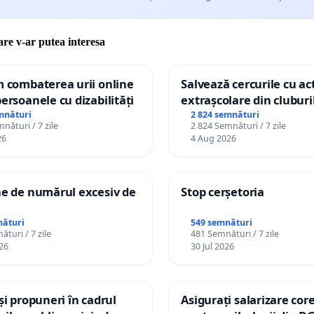
care v-ar putea interesa
m combaterea urii online
Salvează cercurile cu act
persoanele cu dizabilități
extrașcolare din cluburil
palatele copiilor
mnături
2 824 semnături
nături / 7 zile
2 824 Semnături / 7 zile
26
4 Aug 2026
ne de numărul excesiv de
Stop cerșetoria
nături
549 semnături
turi / 7 zile
481 Semnături / 7 zile
26
30 Jul 2026
 și propuneri în cadrul
Asigurați salarizare cor