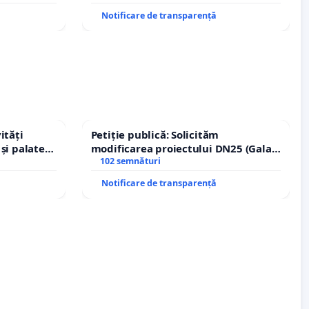
Notificare de transparență
ități
Petiție publică: Solicităm
și palatele
modificarea proiectului DN25 (Galați
– Hanu Conachi) prin devierea
102 semnături
traseului în afara localităților!
Notificare de transparență