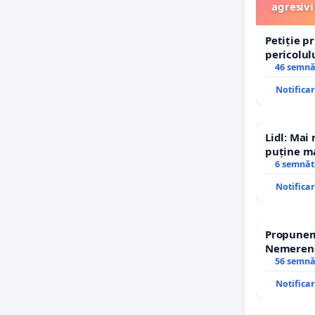
agresivi
Petiție p
pericolul
agresivi 
46 semnă
Tunari
Notifica
Lidl: Mai
puține ma
6 semnăt
Notifica
Propunem 
Nemerenco
Sanatatii
56 semnă
Notifica