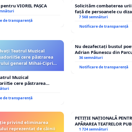
e pentru VIOREL PAȘCA
Solicităm combaterea urii
emnături
față de persoanele cu diza
7 568 semnături
re de transparență
Notificare de transparență
Nu dezafectați bustul poe
lvați Teatrul Muzical
Adrian Păunescu din Parc
dorii!Se cere păstrarea
Icoanei! Stop cenzurii cult
36 semnături
lui general Mihai-Ciprian
Notificare de transparență
ROGOJAN
eatrul Muzical
ii!Se cere păstrarea
lui general Mihai-Ciprian
ături
re de transparență
PETIȚIE NAȚIONALĂ PENT
ție privind eliminarea
APĂRAREA TEATRELOR PUB
ului reprezentat de câinii
REPERTORIU DIN ROMÂNI
1 724 semnături