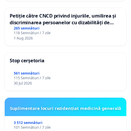
Petiție către CNCD privind injuriile, umilirea și
discriminarea persoanelor cu dizabilități de
către utilizatorul TikTok „Gorici”
265 semnături
118 Semnături / 7 zile
1 Aug 2026
Stop cerșetoria
561 semnături
115 Semnături / 7 zile
30 Jul 2026
Suplimentare locuri rezidențiat medicină generală
3 512 semnături
101 Semnături / 7 zile