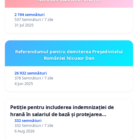
2 194 semnături
537 Semnături / 7 zile
31 Jul 2025
Referendumul pentru demiterea Preşedintelui
României Nicusor Dan
26 932 semnături
378 Semnături / 7 zile
4 Jun 2025
Petiție pentru includerea indemnizației de
hrană în salariul de bază și protejarea
gradațiilor de vechime pentru asistenții
332 semnături
332 Semnături / 7 zile
personali
6 Aug 2026