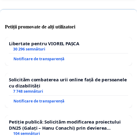
Petiții promovate de alți utilizatori
Libertate pentru VIOREL PAȘCA
30 296 semnături
Notificare de transparență
Solicităm combaterea urii online față de persoanele
cu dizabilități
7 748 semnături
Notificare de transparență
Petiție publică: Solicităm modificarea proiectului
DN25 (Galați – Hanu Conachi) prin devierea
traseului în afara localităților!
104 semnături