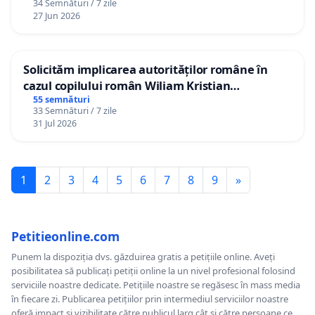
34 Semnături / 7 zile
27 Jun 2026
Solicităm implicarea autorităților române în
cazul copilului român Wiliam Kristian
Gheorghe, aflat în plasament în Danemarca de
55 semnături
33 Semnături / 7 zile
12 ani
31 Jul 2026
1
2
3
4
5
6
7
8
9
»
Petitieonline.com
Punem la dispoziția dvs. găzduirea gratis a petițiile online. Aveți
posibilitatea să publicați petiții online la un nivel profesional folosind
serviciile noastre dedicate. Petițiile noastre se regăsesc în mass media
în fiecare zi. Publicarea petițiilor prin intermediul serviciilor noastre
oferă impact și vizibilitate către publicul larg cât și către persoane ce