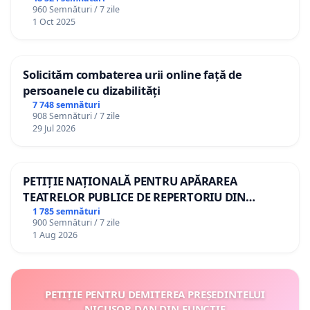
960 Semnături / 7 zile
1 Oct 2025
Solicităm combaterea urii online față de
persoanele cu dizabilități
7 748 semnături
908 Semnături / 7 zile
29 Jul 2026
PETIȚIE NAȚIONALĂ PENTRU APĂRAREA
TEATRELOR PUBLICE DE REPERTORIU DIN
ROMÂNIA
1 785 semnături
900 Semnături / 7 zile
1 Aug 2026
PETIȚIE PENTRU DEMITEREA PREȘEDINTELUI
NICUȘOR DAN DIN FUNCȚIE