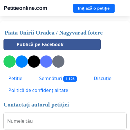
Petitieonline.com
Inițiază o petiție
Piata Unirii Oradea / Nagyvarad fotere
Publică pe Facebook
Petitie
Semnături
Discuție
1 126
Politică de confidențialitate
Contactați autorul petiției
Numele tău