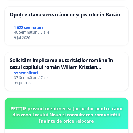
Opriți eutanasierea câinilor și pisicilor în Bacău
1 622 semnături
40 Semnături / 7 zile
9 Jul 2026
Solicităm implicarea autorităților române în
cazul copilului român Wiliam Kristian
Gheorghe, aflat în plasament în Danemarca de
55 semnături
37 Semnături / 7 zile
12 ani
31 Jul 2026
PETIȚIE privind menținerea țarcurilor pentru câini
din zona Lacului Noua și consultarea comunității
înainte de orice relocare