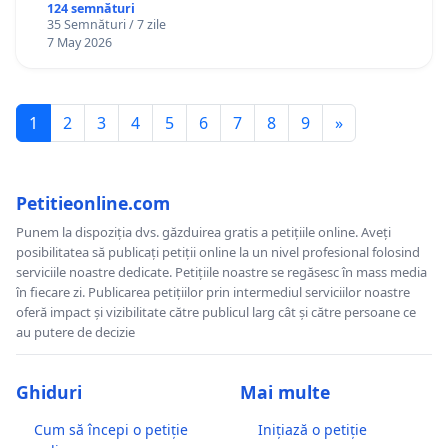
124 semnături
35 Semnături / 7 zile
7 May 2026
1
2
3
4
5
6
7
8
9
»
Petitieonline.com
Punem la dispoziția dvs. găzduirea gratis a petițiile online. Aveți
posibilitatea să publicați petiții online la un nivel profesional folosind
serviciile noastre dedicate. Petițiile noastre se regăsesc în mass media
în fiecare zi. Publicarea petițiilor prin intermediul serviciilor noastre
oferă impact și vizibilitate către publicul larg cât și către persoane ce
au putere de decizie
Ghiduri
Mai multe
Cum să începi o petiție
Inițiază o petiție