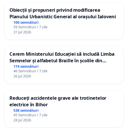
Obiecții și propuneri privind modificarea
Planului Urbanistic General al orașului Ialoveni
100 semnături
59 Semnături / 7 zile
31 Jul 2026
Cerem Ministerului Educației să includă Limba
Semnelor și alfabetul Braille în școlile din
Republica Moldova!
174 semnături
46 Semnături / 7 zile
26 Jul 2026
Reduceți accidentele grave ale trotinetelor
electrice în Bihor
538 semnături
45 Semnături / 7 zile
28 Jul 2026