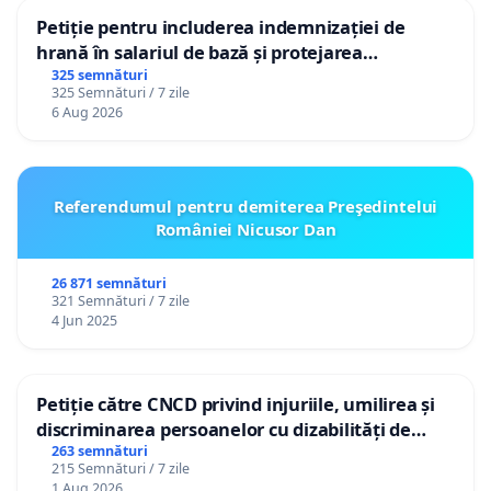
Petiție pentru includerea indemnizației de
hrană în salariul de bază și protejarea
gradațiilor de vechime pentru asistenții
325 semnături
325 Semnături / 7 zile
personali
6 Aug 2026
Referendumul pentru demiterea Preşedintelui
României Nicusor Dan
26 871 semnături
321 Semnături / 7 zile
4 Jun 2025
Petiție către CNCD privind injuriile, umilirea și
discriminarea persoanelor cu dizabilități de
către utilizatorul TikTok „Gorici”
263 semnături
215 Semnături / 7 zile
1 Aug 2026