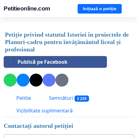
Petitieonline.com
Inițiază o petiție
Petiție privind statutul Istoriei în proiectele de
Planuri-cadru pentru învățământul liceal și
profesional
Publică pe Facebook
Petitie
Semnături
2 220
Vizibilitate suplimentară
Contactați autorul petiției