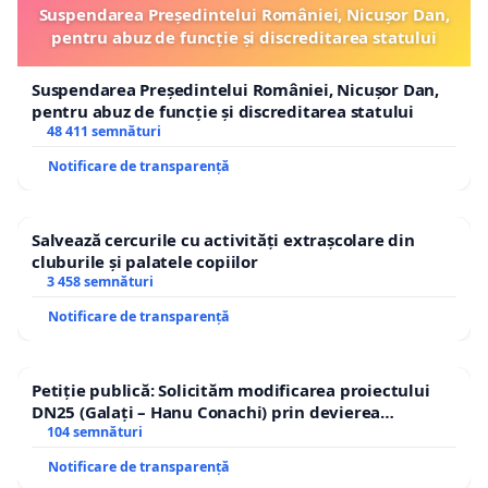
Suspendarea Președintelui României, Nicușor Dan,
pentru abuz de funcție și discreditarea statului
Suspendarea Președintelui României, Nicușor Dan,
pentru abuz de funcție și discreditarea statului
48 411 semnături
Notificare de transparență
Salvează cercurile cu activități extrașcolare din
cluburile și palatele copiilor
3 458 semnături
Notificare de transparență
Petiție publică: Solicităm modificarea proiectului
DN25 (Galați – Hanu Conachi) prin devierea
traseului în afara localităților!
104 semnături
Notificare de transparență