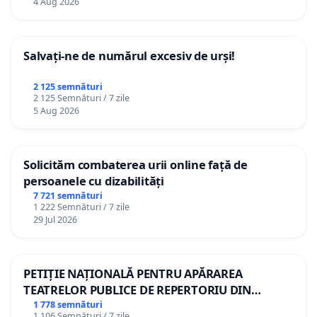
4 Aug 2026
Salvați-ne de numărul excesiv de urși!
2 125 semnături
2 125 Semnături / 7 zile
5 Aug 2026
Solicităm combaterea urii online față de
persoanele cu dizabilități
7 721 semnături
1 222 Semnături / 7 zile
29 Jul 2026
PETIȚIE NAȚIONALĂ PENTRU APĂRAREA
TEATRELOR PUBLICE DE REPERTORIU DIN
ROMÂNIA
1 778 semnături
1 106 Semnături / 7 zile