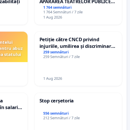
zabilități
APĂRAREA TEATRELOR PUBLICE
DE REPERTORIU DIN ROMÂNIA
1 764 semnături
1 764 Semnături / 7 zile
1 Aug 2026
Petiție către CNCD privind
ntelui
injuriile, umilirea și discriminarea
entru abuz
persoanelor cu dizabilități de
259 semnături
ea statului
259 Semnături / 7 zile
către utilizatorul TikTok „Gorici”
1 Aug 2026
ea
Stop cerșetoria
n salariul
adațiilor
556 semnături
212 Semnături / 7 zile
enții