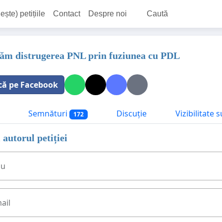
ește) petițiile
Contact
Despre noi
Caută
ăm distrugerea PNL prin fuziunea cu PDL
că pe Facebook
Semnături
Discuție
Vizibilitate 
172
 autorul petiției
ău
ail