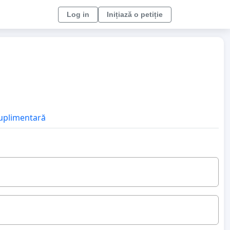
Log in
Inițiază o petiție
suplimentară