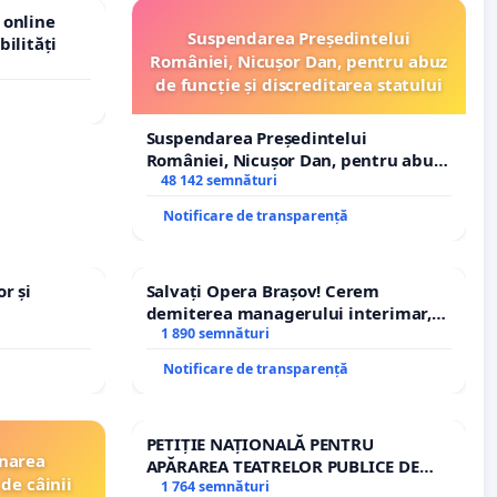
 online
Suspendarea Președintelui
bilități
României, Nicușor Dan, pentru abuz
de funcție și discreditarea statului
Suspendarea Președintelui
României, Nicușor Dan, pentru abuz
de funcție și discreditarea statului
48 142 semnături
Notificare de transparență
r și
Salvați Opera Brașov! Cerem
demiterea managerului interimar,
Petrean Lucian-Marius!
1 890 semnături
Notificare de transparență
PETIȚIE NAȚIONALĂ PENTRU
inarea
APĂRAREA TEATRELOR PUBLICE DE
de câinii
REPERTORIU DIN ROMÂNIA
1 764 semnături