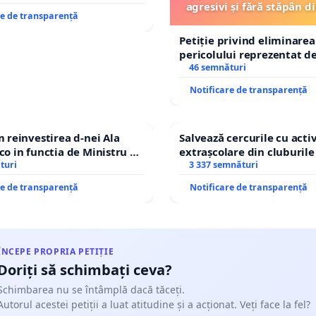
agresivi și fără stăpân 
re de transparență
Tunari
Petiție privind eliminarea
pericolului reprezentat de
agresivi și fără stăpân d
46 semnături
Tunari
Notificare de transparență
reinvestirea d-nei Ala
Salvează cercurile cu activ
 in functia de Ministru al
extrașcolare din cluburile 
turi
copiilor
3 337 semnături
re de transparență
Notificare de transparență
ÎNCEPE PROPRIA PETIȚIE
Doriți să schimbați ceva?
Schimbarea nu se întâmplă dacă tăceți.
Autorul acestei petiții a luat atitudine și a acționat. Veți face la fel?