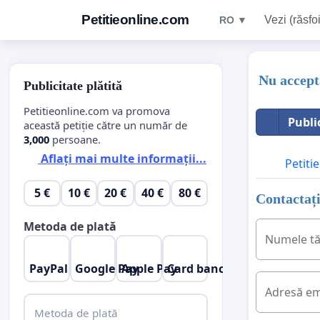
Petitieonline.com
Vezi (răsfoi
RO ▼
Nu accept
Publicitate plătită
Petitieonline.com va promova
Publi
această petiție către un număr de
3,000
persoane.
Aflați mai multe informații...
Petitie
5 €
10 €
20 €
40 €
80 €
Contactați
Metoda de plată
Numele t
PayPal
Google Pay
Apple Pay
Card bancar
Adresă em
Metoda de plată