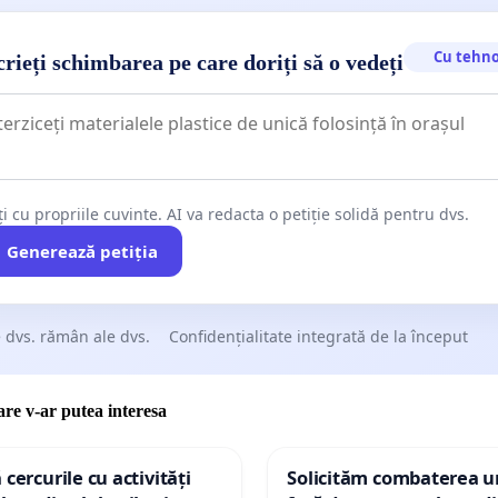
Cu tehno
rieți schimbarea pe care doriți să o vedeți
ți cu propriile cuvinte. AI va redacta o petiție solidă pentru dvs.
Generează petiția
 dvs. rămân ale dvs.
Confidențialitate integrată de la început
care v-ar putea interesa
 cercurile cu activități
Solicităm combaterea ur