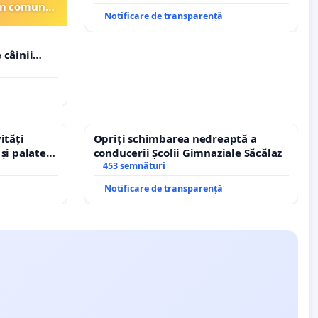
din comuna
Notificare de transparență
 câinii
in comuna
ități
Opriți schimbarea nedreaptă a
și palatele
conducerii Școlii Gimnaziale Săcălaz
453 semnături
Notificare de transparență