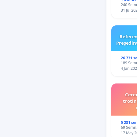
240 Semnă
31 Jul 20
Refere
Preşedin
26 731 s
189 Semnă
4 Jun 20
Cerem
trotin
5 281 se
69 Semnăt
17 May 2