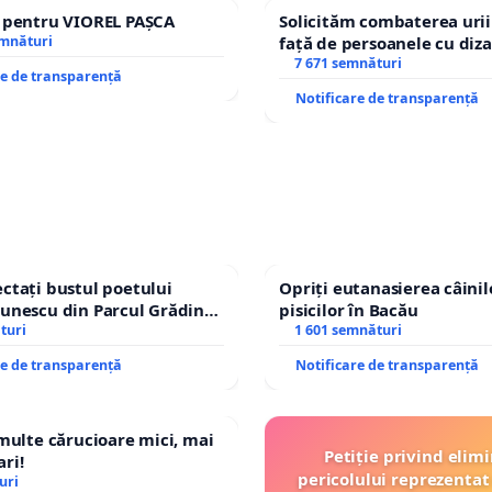
e pentru VIOREL PAȘCA
Solicităm combaterea urii
emnături
față de persoanele cu diza
7 671 semnături
re de transparență
Notificare de transparență
ctați bustul poetului
Opriți eutanasierea câinilo
unescu din Parcul Grădina
pisicilor în Bacău
top cenzurii culturale!
turi
1 601 semnături
re de transparență
Notificare de transparență
 multe cărucioare mici, mai
Petiție privind elim
ri!
pericolului reprezentat 
uri