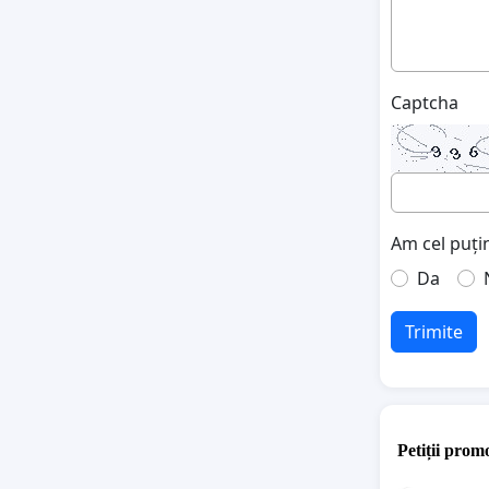
Captcha
Am cel puțin
Da
Trimite
Petiții promo