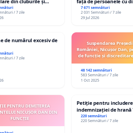
lare din cluburile și
față de persoanele cu di
 copiilor
mnături
7 671 semnături
nături / 7 zile
2 031 Semnături / 7 zile
26
29 Jul 2026
ne de numărul excesiv de
Suspendarea Președi
României, Nicușor Dan, p
mnături
de funcție și discreditar
nături / 7 zile
48 142 semnături
583 Semnături / 7 zile
26
1 Oct 2025
Petiție pentru includer
ȚIE PENTRU DEMITEREA
indemnizației de hrană î
INTELUI NICUȘOR DAN DIN
de bază și protejarea gr
220 semnături
FUNCȚIE
220 Semnături / 7 zile
de vechime pentru asist
personali
mnături