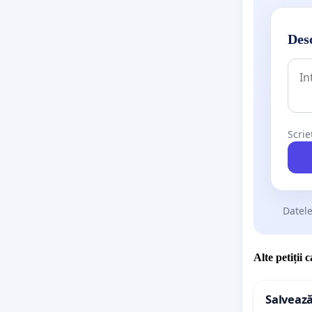
Desc
Scrie
Datele
Alte petiții 
Salvează