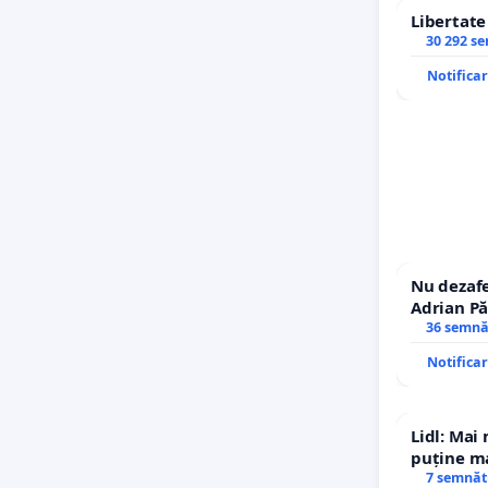
Libertat
30 292 s
Notifica
Nu dezafe
Adrian Pă
Icoanei! S
36 semnă
Notifica
Lidl: Mai
puține ma
7 semnăt