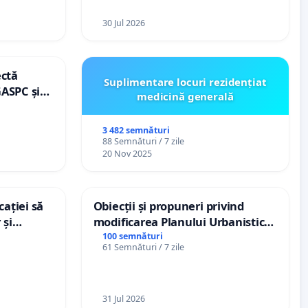
30 Jul 2026
ectă
Suplimentare locuri rezidențiat
GASPC și
medicină generală
3 482 semnături
88 Semnături / 7 zile
20 Nov 2025
ației să
Obiecții și propuneri privind
 și
modificarea Planului Urbanistic
le din
General al orașului Ialoveni
100 semnături
61 Semnături / 7 zile
31 Jul 2026