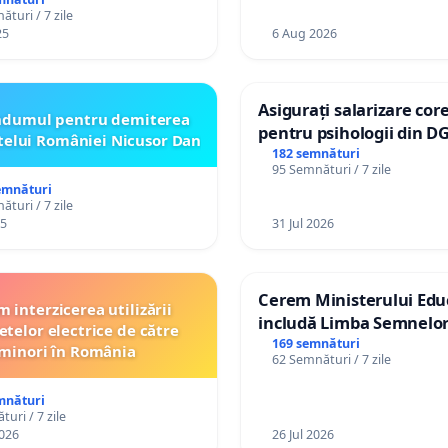
turi / 7 zile
25
6 Aug 2026
Asigurați salarizare cor
ndumul pentru demiterea
pentru psihologii din D
telui României Nicusor Dan
spitale
182 semnături
95 Semnături / 7 zile
emnături
turi / 7 zile
25
31 Jul 2026
Cerem Ministerului Educ
 interzicerea utilizării
includă Limba Semnelor
etelor electrice de către
alfabetul Braille în școli
169 semnături
minori în România
62 Semnături / 7 zile
Republica Moldova!
mnături
uri / 7 zile
026
26 Jul 2026