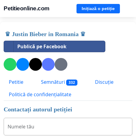
Petitieonline.com
Inițiază o petiție
♛ Justin Bieber in Romania ♛
Publică pe Facebook
Petitie
Semnături
Discuție
332
Politică de confidențialitate
Contactați autorul petiției
Numele tău