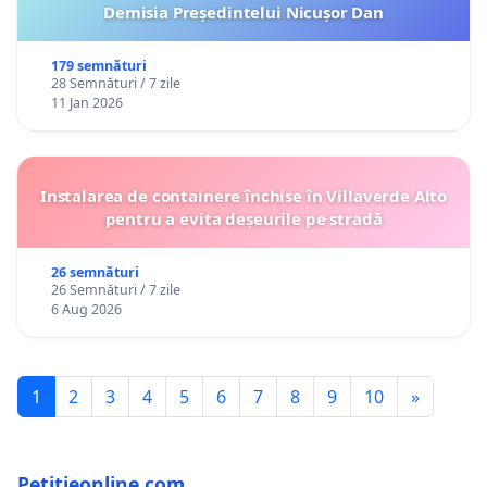
Demisia Președintelui Nicușor Dan
179 semnături
28 Semnături / 7 zile
11 Jan 2026
Instalarea de containere închise în Villaverde Alto
pentru a evita deșeurile pe stradă
26 semnături
26 Semnături / 7 zile
6 Aug 2026
1
2
3
4
5
6
7
8
9
10
»
Petitieonline.com