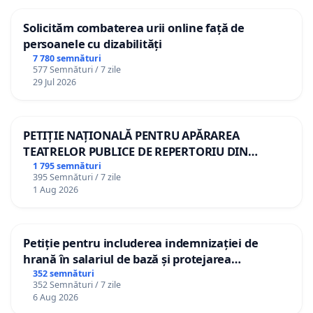
Solicităm combaterea urii online față de
persoanele cu dizabilități
7 780 semnături
577 Semnături / 7 zile
29 Jul 2026
PETIȚIE NAȚIONALĂ PENTRU APĂRAREA
TEATRELOR PUBLICE DE REPERTORIU DIN
ROMÂNIA
1 795 semnături
395 Semnături / 7 zile
1 Aug 2026
Petiție pentru includerea indemnizației de
hrană în salariul de bază și protejarea
gradațiilor de vechime pentru asistenții
352 semnături
352 Semnături / 7 zile
personali
6 Aug 2026