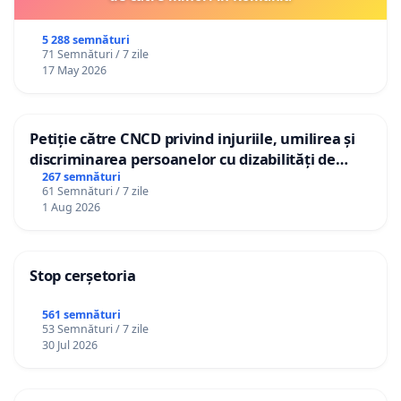
5 288 semnături
71 Semnături / 7 zile
17 May 2026
Petiție către CNCD privind injuriile, umilirea și
discriminarea persoanelor cu dizabilități de
către utilizatorul TikTok „Gorici”
267 semnături
61 Semnături / 7 zile
1 Aug 2026
Stop cerșetoria
561 semnături
53 Semnături / 7 zile
30 Jul 2026