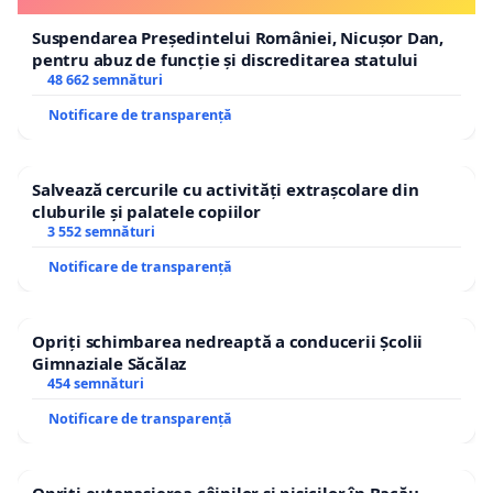
Suspendarea Președintelui României, Nicușor Dan,
pentru abuz de funcție și discreditarea statului
48 662 semnături
Notificare de transparență
Salvează cercurile cu activități extrașcolare din
cluburile și palatele copiilor
3 552 semnături
Notificare de transparență
Opriți schimbarea nedreaptă a conducerii Școlii
Gimnaziale Săcălaz
454 semnături
Notificare de transparență
Opriți eutanasierea câinilor și pisicilor în Bacău