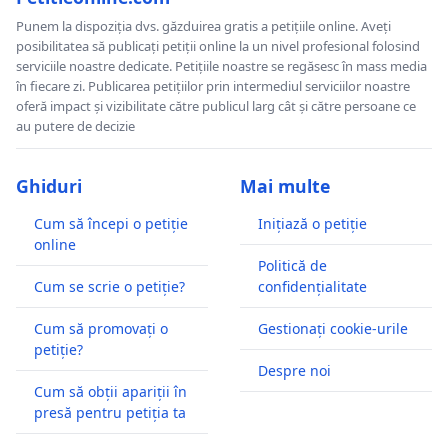
Punem la dispoziția dvs. găzduirea gratis a petițiile online. Aveți
posibilitatea să publicați petiții online la un nivel profesional folosind
serviciile noastre dedicate. Petițiile noastre se regăsesc în mass media
în fiecare zi. Publicarea petițiilor prin intermediul serviciilor noastre
oferă impact și vizibilitate către publicul larg cât și către persoane ce
au putere de decizie
Ghiduri
Mai multe
Cum să începi o petiție
Inițiază o petiție
online
Politică de
Cum se scrie o petiție?
confidențialitate
Cum să promovați o
Gestionați cookie-urile
petiție?
Despre noi
Cum să obții apariții în
presă pentru petiția ta