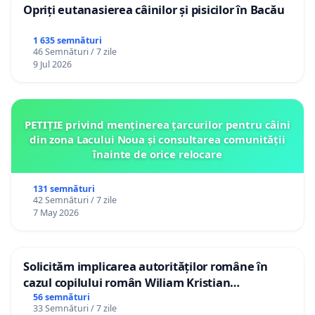
Opriți eutanasierea câinilor și pisicilor în Bacău
1 635 semnături
46 Semnături / 7 zile
9 Jul 2026
PETIȚIE privind menținerea țarcurilor pentru câini
din zona Lacului Noua și consultarea comunității
înainte de orice relocare
131 semnături
42 Semnături / 7 zile
7 May 2026
Solicităm implicarea autorităților române în
cazul copilului român Wiliam Kristian
Gheorghe, aflat în plasament în Danemarca de
56 semnături
33 Semnături / 7 zile
12 ani