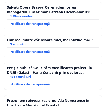
Salvați Opera Brașov! Cerem demiterea
managerului interimar, Petrean Lucian-Marius!
1 894 semnături
Notificare de transparență
Lidl: Mai multe cărucioare mici, mai puține mari!
9 semnături
Notificare de transparență
Petiție publică: Solicităm modificarea proiectului
DN25 (Galați – Hanu Conachi) prin devierea
traseului în afara localităților!
104 semnături
Notificare de transparență
Propunem reinvestirea d-nei Ala Nemerenco in
functia de Ministru al Sanatatii