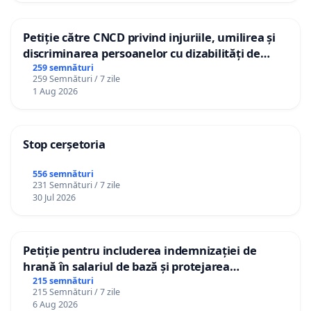
Petiție către CNCD privind injuriile, umilirea și
discriminarea persoanelor cu dizabilități de
către utilizatorul TikTok „Gorici”
259 semnături
259 Semnături / 7 zile
1 Aug 2026
Stop cerșetoria
556 semnături
231 Semnături / 7 zile
30 Jul 2026
Petiție pentru includerea indemnizației de
hrană în salariul de bază și protejarea
gradațiilor de vechime pentru asistenții
215 semnături
215 Semnături / 7 zile
personali
6 Aug 2026