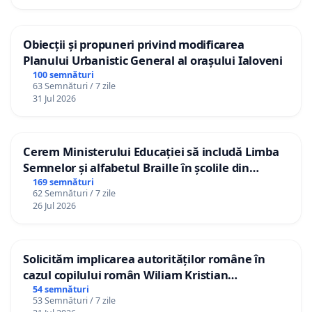
Obiecții și propuneri privind modificarea
Planului Urbanistic General al orașului Ialoveni
100 semnături
63 Semnături / 7 zile
31 Jul 2026
Cerem Ministerului Educației să includă Limba
Semnelor și alfabetul Braille în școlile din
Republica Moldova!
169 semnături
62 Semnături / 7 zile
26 Jul 2026
Solicităm implicarea autorităților române în
cazul copilului român Wiliam Kristian
Gheorghe, aflat în plasament în Danemarca de
54 semnături
53 Semnături / 7 zile
12 ani