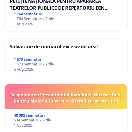
PETIȚIE NAȚIONALĂ PENTRU APĂRAREA
TEATRELOR PUBLICE DE REPERTORIU DIN
ROMÂNIA
1 764 semnături
1 764 Semnături / 7 zile
1 Aug 2026
Salvați-ne de numărul excesiv de urși!
1 673 semnături
1 673 Semnături / 7 zile
5 Aug 2026
Suspendarea Președintelui României, Nicușor Dan,
pentru abuz de funcție și discreditarea statului
48 092 semnături
534 Semnături / 7 zile
1 Oct 2025