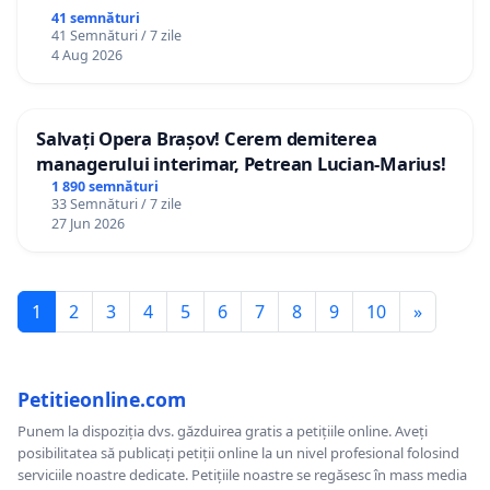
41 semnături
41 Semnături / 7 zile
4 Aug 2026
Salvați Opera Brașov! Cerem demiterea
managerului interimar, Petrean Lucian-Marius!
1 890 semnături
33 Semnături / 7 zile
27 Jun 2026
1
2
3
4
5
6
7
8
9
10
»
Petitieonline.com
Punem la dispoziția dvs. găzduirea gratis a petițiile online. Aveți
posibilitatea să publicați petiții online la un nivel profesional folosind
serviciile noastre dedicate. Petițiile noastre se regăsesc în mass media