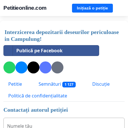
Petitieonline.com
Inițiază o petiție
Interzicerea depozitarii deseurilor periculoase
in Campulung!
Publică pe Facebook
Petitie
Semnături
Discuție
1 127
Politică de confidențialitate
Contactați autorul petiției
Numele tău