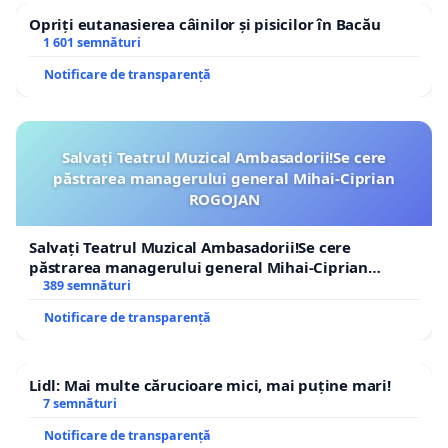
Opriți eutanasierea câinilor și pisicilor în Bacău
1 601 semnături
Notificare de transparență
Salvați Teatrul Muzical Ambasadorii!Se cere
păstrarea managerului general Mihai-Ciprian
ROGOJAN
Salvați Teatrul Muzical Ambasadorii!Se cere
păstrarea managerului general Mihai-Ciprian
ROGOJAN
389 semnături
Notificare de transparență
Lidl: Mai multe cărucioare mici, mai puține mari!
7 semnături
Notificare de transparență