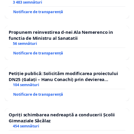
3 483 semnături
Notificare de transparență
Propunem reinvestirea d-nei Ala Nemerenco in
functia de Ministru al Sanatatii
56 semnături
Notificare de transparență
Petiție publică: Solicităm modificarea proiectului
DN25 (Galați – Hanu Conachi) prin devierea
traseului în afara localităților!
104 semnături
Notificare de transparență
Opriți schimbarea nedreaptă a conducerii Școlii
Gimnaziale Săcălaz
454 semnături