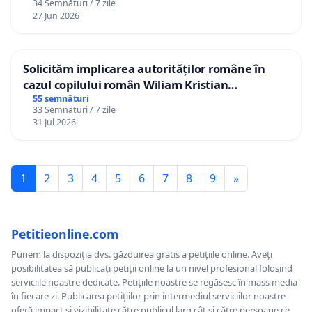
34 Semnături / 7 zile
27 Jun 2026
Solicităm implicarea autorităților române în
cazul copilului român Wiliam Kristian
Gheorghe, aflat în plasament în Danemarca de
55 semnături
33 Semnături / 7 zile
12 ani
31 Jul 2026
1
2
3
4
5
6
7
8
9
»
Petitieonline.com
Punem la dispoziția dvs. găzduirea gratis a petițiile online. Aveți
posibilitatea să publicați petiții online la un nivel profesional folosind
serviciile noastre dedicate. Petițiile noastre se regăsesc în mass media
în fiecare zi. Publicarea petițiilor prin intermediul serviciilor noastre
oferă impact și vizibilitate către publicul larg cât și către persoane ce