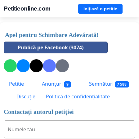
Petitieonline.com
Inițiază o petiție
Apel pentru Schimbare Adevărată!
Publică pe Facebook (3074)
Petitie
Anunțuri
Semnături
9
7 588
Discuție
Politică de confidențialitate
Contactați autorul petiției
Numele tău