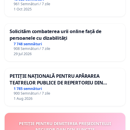
961 Semnături / 7 zile
1 Oct 2025
Solicităm combaterea urii online față de
persoanele cu dizabilități
7 748 semnături
908 Semnături / 7 zile
29 Jul 2026
PETIȚIE NAȚIONALĂ PENTRU APĂRAREA
TEATRELOR PUBLICE DE REPERTORIU DIN
ROMÂNIA
1 785 semnături
900 Semnături / 7 zile
1 Aug 2026
PETIȚIE PENTRU DEMITEREA PREȘEDINTELUI
NICUȘOR DAN DIN FUNCȚIE