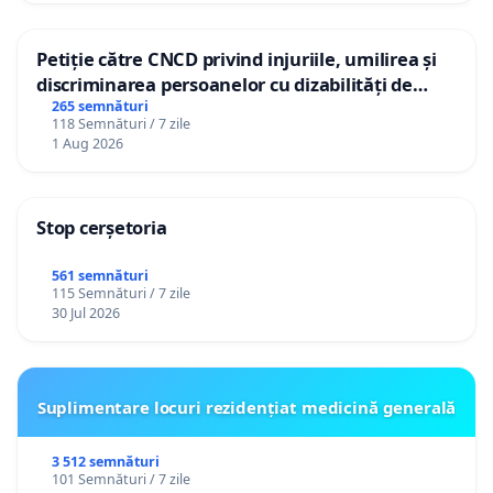
Petiție către CNCD privind injuriile, umilirea și
discriminarea persoanelor cu dizabilități de
către utilizatorul TikTok „Gorici”
265 semnături
118 Semnături / 7 zile
1 Aug 2026
Stop cerșetoria
561 semnături
115 Semnături / 7 zile
30 Jul 2026
Suplimentare locuri rezidențiat medicină generală
3 512 semnături
101 Semnături / 7 zile