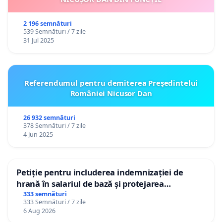
2 196 semnături
539 Semnături / 7 zile
31 Jul 2025
Referendumul pentru demiterea Preşedintelui
României Nicusor Dan
26 932 semnături
378 Semnături / 7 zile
4 Jun 2025
Petiție pentru includerea indemnizației de
hrană în salariul de bază și protejarea
gradațiilor de vechime pentru asistenții
333 semnături
333 Semnături / 7 zile
personali
6 Aug 2026