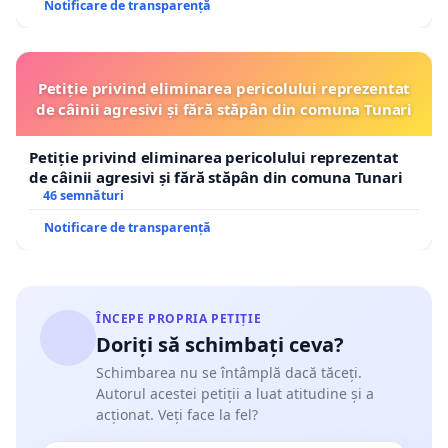
Notificare de transparență
Petiție privind eliminarea pericolului reprezentat
de câinii agresivi și fără stăpân din comuna Tunari
Petiție privind eliminarea pericolului reprezentat
de câinii agresivi și fără stăpân din comuna Tunari
46 semnături
Notificare de transparență
ÎNCEPE PROPRIA PETIȚIE
Doriți să schimbați ceva?
Schimbarea nu se întâmplă dacă tăceți.
Autorul acestei petiții a luat atitudine și a
acționat. Veți face la fel?