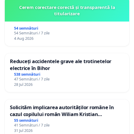
Cerem corectare corectă și transparentă la
titularizare
54 semnături
54 Semnături / 7 zile
4 Aug 2026
Reduceți accidentele grave ale trotinetelor
electrice în Bihor
538 semnături
47 Semnături / 7 zile
28 Jul 2026
Solicităm implicarea autorităților române în
cazul copilului român Wiliam Kristian
Gheorghe, aflat în plasament în Danemarca de
55 semnături
41 Semnături / 7 zile
12 ani
31 Jul 2026