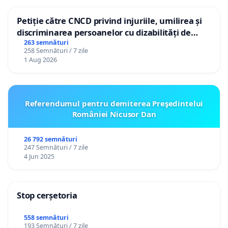
Petiție către CNCD privind injuriile, umilirea și
discriminarea persoanelor cu dizabilități de
către utilizatorul TikTok „Gorici”
263 semnături
258 Semnături / 7 zile
1 Aug 2026
Referendumul pentru demiterea Preşedintelui
României Nicusor Dan
26 792 semnături
247 Semnături / 7 zile
4 Jun 2025
Stop cerșetoria
558 semnături
193 Semnături / 7 zile