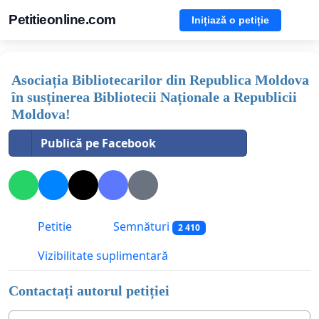
Petitieonline.com
Inițiază o petiție
Asociația Bibliotecarilor din Republica Moldova
în susținerea Bibliotecii Naționale a Republicii
Moldova!
Publică pe Facebook
Petitie
Semnături
2 410
Vizibilitate suplimentară
Contactați autorul petiției