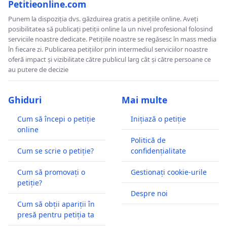
Petitieonline.com
Punem la dispoziția dvs. găzduirea gratis a petițiile online. Aveți
posibilitatea să publicați petiții online la un nivel profesional folosind
serviciile noastre dedicate. Petițiile noastre se regăsesc în mass media
în fiecare zi. Publicarea petițiilor prin intermediul serviciilor noastre
oferă impact și vizibilitate către publicul larg cât și către persoane ce
au putere de decizie
Ghiduri
Mai multe
Cum să începi o petiție
Inițiază o petiție
online
Politică de
Cum se scrie o petiție?
confidențialitate
Cum să promovați o
Gestionați cookie-urile
petiție?
Despre noi
Cum să obții apariții în
presă pentru petiția ta