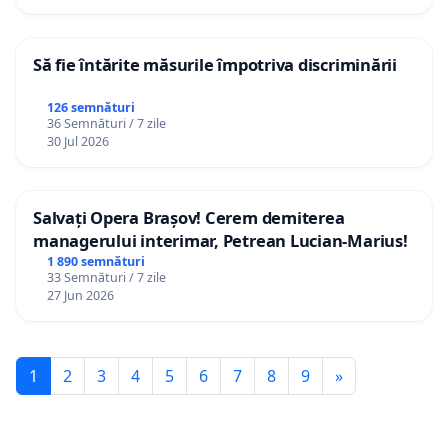
Să fie întărite măsurile împotriva discriminării
126 semnături
36 Semnături / 7 zile
30 Jul 2026
Salvați Opera Brașov! Cerem demiterea
managerului interimar, Petrean Lucian-Marius!
1 890 semnături
33 Semnături / 7 zile
27 Jun 2026
1
2
3
4
5
6
7
8
9
»