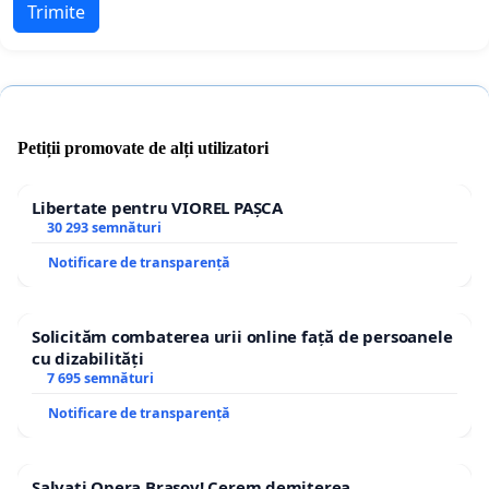
Trimite
Petiții promovate de alți utilizatori
Libertate pentru VIOREL PAȘCA
30 293 semnături
Notificare de transparență
Solicităm combaterea urii online față de persoanele
cu dizabilități
7 695 semnături
Notificare de transparență
Salvați Opera Brașov! Cerem demiterea