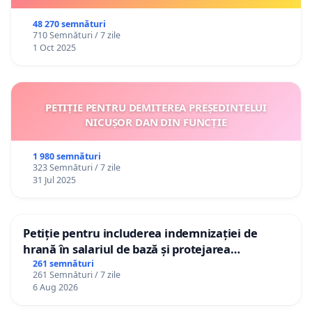
48 270 semnături
710 Semnături / 7 zile
1 Oct 2025
PETIȚIE PENTRU DEMITEREA PREȘEDINTELUI
NICUȘOR DAN DIN FUNCȚIE
1 980 semnături
323 Semnături / 7 zile
31 Jul 2025
Petiție pentru includerea indemnizației de
hrană în salariul de bază și protejarea
gradațiilor de vechime pentru asistenții
261 semnături
261 Semnături / 7 zile
personali
6 Aug 2026