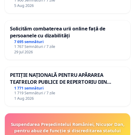
1 906 Semnături / 7 zile
5 Aug 2026
Solicităm combaterea urii online față de
persoanele cu dizabilități
7 695 semnături
1 767 Semnături / 7 zile
29 Jul 2026
PETIȚIE NAȚIONALĂ PENTRU APĂRAREA
TEATRELOR PUBLICE DE REPERTORIU DIN
ROMÂNIA
1 771 semnături
1 719 Semnături / 7 zile
1 Aug 2026
Suspendarea Președintelui României, Nicușor Dan,
pentru abuz de funcție și discreditarea statului