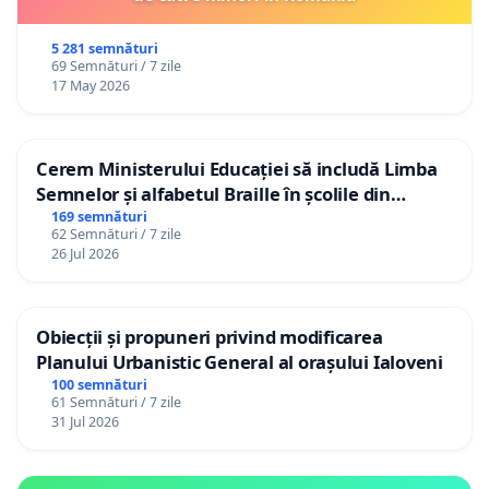
5 281 semnături
69 Semnături / 7 zile
17 May 2026
Cerem Ministerului Educației să includă Limba
Semnelor și alfabetul Braille în școlile din
Republica Moldova!
169 semnături
62 Semnături / 7 zile
26 Jul 2026
Obiecții și propuneri privind modificarea
Planului Urbanistic General al orașului Ialoveni
100 semnături
61 Semnături / 7 zile
31 Jul 2026