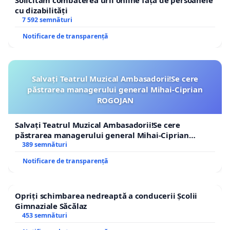
cu dizabilități
7 592 semnături
Notificare de transparență
Salvați Teatrul Muzical Ambasadorii!Se cere
păstrarea managerului general Mihai-Ciprian
ROGOJAN
Salvați Teatrul Muzical Ambasadorii!Se cere
păstrarea managerului general Mihai-Ciprian
ROGOJAN
389 semnături
Notificare de transparență
Opriți schimbarea nedreaptă a conducerii Școlii
Gimnaziale Săcălaz
453 semnături