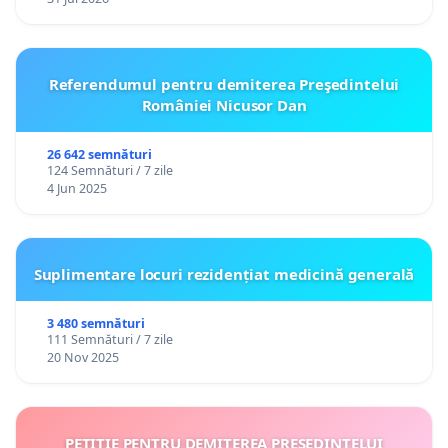
Referendumul pentru demiterea Preşedintelui
României Nicusor Dan
26 642 semnături
124 Semnături / 7 zile
4 Jun 2025
Suplimentare locuri rezidențiat medicină generală
3 480 semnături
111 Semnături / 7 zile
20 Nov 2025
PETIȚIE PENTRU DEMITEREA PREȘEDINTELUI