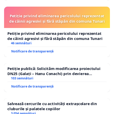
Petiție privind eliminarea pericolului reprezentat
de câinii agresivi și fără stăpân din comuna Tunari
Petiție privind eliminarea pericolului reprezentat
de câinii agresivi și fără stăpân din comuna Tunari
46 semnături
Notificare de transparență
Petiție publică: Solicităm modificarea proiectului
DN25 (Galați – Hanu Conachi) prin devierea
traseului în afara localităților!
103 semnături
Notificare de transparență
Salvează cercurile cu activități extrașcolare din
cluburile și palatele copiilor
3 054 semnături