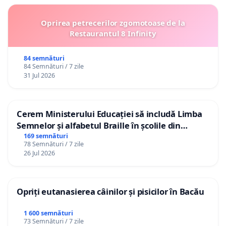
Oprirea petrecerilor zgomotoase de la
Restaurantul 8 Infinity
84 semnături
84 Semnături / 7 zile
31 Jul 2026
Cerem Ministerului Educației să includă Limba
Semnelor și alfabetul Braille în școlile din
Republica Moldova!
169 semnături
78 Semnături / 7 zile
26 Jul 2026
Opriți eutanasierea câinilor și pisicilor în Bacău
1 600 semnături
73 Semnături / 7 zile