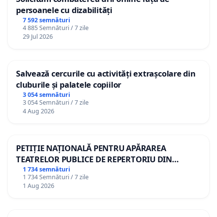
persoanele cu dizabilități
7 592 semnături
4 885 Semnături / 7 zile
29 Jul 2026
Salvează cercurile cu activități extrașcolare din
cluburile și palatele copiilor
3 054 semnături
3 054 Semnături / 7 zile
4 Aug 2026
PETIȚIE NAȚIONALĂ PENTRU APĂRAREA
TEATRELOR PUBLICE DE REPERTORIU DIN
ROMÂNIA
1 734 semnături
1 734 Semnături / 7 zile
1 Aug 2026