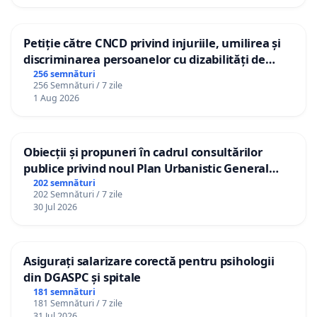
Petiție către CNCD privind injuriile, umilirea și
discriminarea persoanelor cu dizabilități de
către utilizatorul TikTok „Gorici”
256 semnături
256 Semnături / 7 zile
1 Aug 2026
Obiecții și propuneri în cadrul consultărilor
publice privind noul Plan Urbanistic General
(PUG) Ialoveni
202 semnături
202 Semnături / 7 zile
30 Jul 2026
Asigurați salarizare corectă pentru psihologii
din DGASPC și spitale
181 semnături
181 Semnături / 7 zile
31 Jul 2026