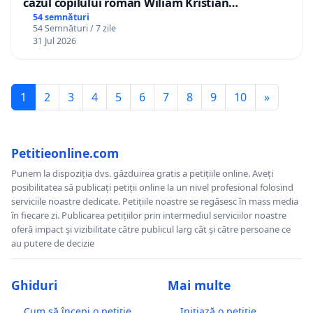
cazul copilului român Wiliam Kristian
Gheorghe, aflat în plasament în Danemarca de
54 semnături
54 Semnături / 7 zile
12 ani
31 Jul 2026
1
2
3
4
5
6
7
8
9
10
»
Petitieonline.com
Punem la dispoziția dvs. găzduirea gratis a petițiile online. Aveți
posibilitatea să publicați petiții online la un nivel profesional folosind
serviciile noastre dedicate. Petițiile noastre se regăsesc în mass media
în fiecare zi. Publicarea petițiilor prin intermediul serviciilor noastre
oferă impact și vizibilitate către publicul larg cât și către persoane ce
au putere de decizie
Ghiduri
Mai multe
Cum să începi o petiție
Inițiază o petiție