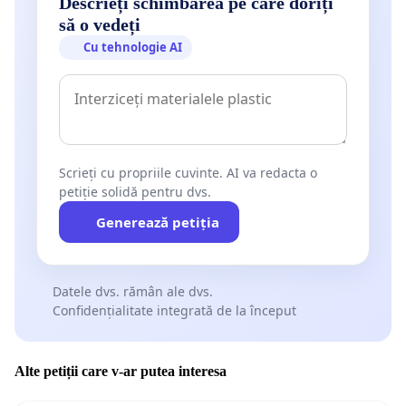
Descrieți schimbarea pe care doriți
progresivă a marilor averi, digitalizare a instituțiilor
să o vedeți
publice și investiții în sectoare productive poate
Cu tehnologie AI
reduce deficitul fără a sacrifica populația.
Cerințele adresate Guvernului României
În vederea protejării drepturilor și bunăstării
populației, solicit Guvernului adoptarea
Scrieți cu propriile cuvinte. AI va redacta o
următoarelor măsuri, considerate esențiale pentru
petiție solidă pentru dvs.
menținerea echității sociale și a stabilității
Generează petiția
economice:
1. Protejarea veniturilor categoriilor vulnerabile
Datele dvs. rămân ale dvs.
Confidențialitate integrată de la început
Solicit neînghețarea pensiilor mici, menținerea
integrală a indemnizațiilor pentru creșterea
copilului și a prestațiilor pentru persoanele cu
Alte petiții care v-ar putea interesa
dizabilități.