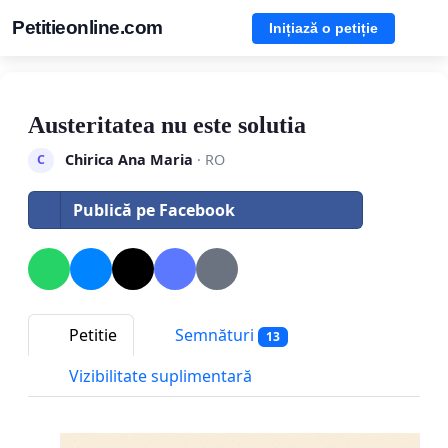
Petitieonline.com
Inițiază o petiție
Austeritatea nu este solutia
Chirica Ana Maria
· RO
C
Publică pe Facebook
Petitie
Semnături
13
Vizibilitate suplimentară