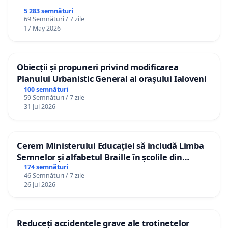
5 283 semnături
69 Semnături / 7 zile
17 May 2026
Obiecții și propuneri privind modificarea
Planului Urbanistic General al orașului Ialoveni
100 semnături
59 Semnături / 7 zile
31 Jul 2026
Cerem Ministerului Educației să includă Limba
Semnelor și alfabetul Braille în școlile din
Republica Moldova!
174 semnături
46 Semnături / 7 zile
26 Jul 2026
Reduceți accidentele grave ale trotinetelor