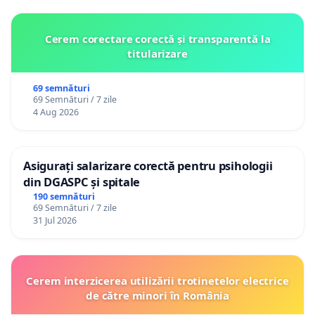
sacrificii unilaterale. De aceea, cerem un dialog real,
soluții echilibrate și o guvernare orientată spre
Cerem corectare corectă și transparentă la
oameni, nu împotriva lor.
titularizare
69 semnături
69 Semnături / 7 zile
4 Aug 2026
Asigurați salarizare corectă pentru psihologii
din DGASPC și spitale
190 semnături
69 Semnături / 7 zile
31 Jul 2026
Cerem interzicerea utilizării trotinetelor electrice
de către minori în România