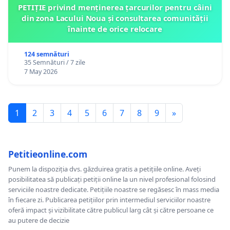
PETIȚIE privind menținerea țarcurilor pentru câini
din zona Lacului Noua și consultarea comunității
înainte de orice relocare
124 semnături
35 Semnături / 7 zile
7 May 2026
1
2
3
4
5
6
7
8
9
»
Petitieonline.com
Punem la dispoziția dvs. găzduirea gratis a petițiile online. Aveți
posibilitatea să publicați petiții online la un nivel profesional folosind
serviciile noastre dedicate. Petițiile noastre se regăsesc în mass media
în fiecare zi. Publicarea petițiilor prin intermediul serviciilor noastre
oferă impact și vizibilitate către publicul larg cât și către persoane ce
au putere de decizie