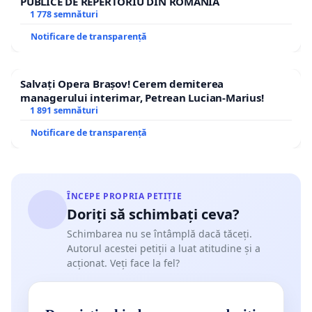
PUBLICE DE REPERTORIU DIN ROMÂNIA
consecințele gestionării defectuoase a banului
1 778 semnături
public.
Notificare de transparență
4. Austeritatea poate adânci criza socială și
Salvați Opera Brașov! Cerem demiterea
economică
managerului interimar, Petrean Lucian-Marius!
1 891 semnături
Tăierile excesive pot genera efecte economice
Notificare de transparență
negative pe termen lung: reducerea consumului,
scăderea calității serviciilor publice, creșterea
șomajului și accentuarea polarizării sociale. O
societate slăbită economic este una în care statul
ÎNCEPE PROPRIA PETIȚIE
Doriți să schimbați ceva?
însuși devine mai vulnerabil.
Schimbarea nu se întâmplă dacă tăceți.
5. Există alternative viabile la austeritate
Autorul acestei petiții a luat atitudine și a
acționat. Veți face la fel?
Mai multe state europene au demonstrat că o
combinație de reforme administrative, impozitare