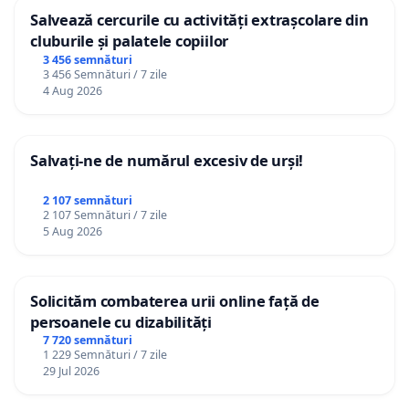
Salvează cercurile cu activități extrașcolare din
2. Implementarea unui sistem de taxare progresivă
cluburile și palatele copiilor
3 456 semnături
Este necesar ca persoanele cu venituri foarte mari
3 456 Semnături / 7 zile
și marile averi să contribuie proporțional mai mult,
4 Aug 2026
pentru a reduce presiunea asupra cetățenilor cu
venituri mici și medii.
Salvați-ne de numărul excesiv de urși!
3. Reducerea risipei din instituțiile publice
2 107 semnături
2 107 Semnături / 7 zile
Solicit introducerea unui audit extern independent
5 Aug 2026
și a unei comisii de monitorizare a cheltuielilor
publice, cu raportare trimestrială publică.
Solicităm combaterea urii online față de
4. Menținerea TVA scăzut la produsele esențiale
persoanele cu dizabilități
7 720 semnături
Alimentele de bază, medicamentele, utilitățile și
1 229 Semnături / 7 zile
29 Jul 2026
produsele pentru copii trebuie protejate de
majorări excesive care lovesc direct în populație.