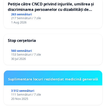
adoptarea reformelor
Petiție către CNCD privind injuriile, umilirea și
discriminarea persoanelor cu dizabilități de
Deciziile care afectează milioane de oameni trebuie
către utilizatorul TikTok „Gorici”
263 semnături
discutate public, cu specialiști, sindicate, ONG-uri și
217 Semnături / 7 zile
1 Aug 2026
reprezentanți ai populației.
Concluzie
Stop cerșetoria
Prin această petiție solicit Guvernului României să
560 semnături
își reconsidere poziția și să pună în centrul
153 Semnături / 7 zile
politicilor sale protecția cetățenilor, în special a
30 Jul 2026
celor vulnerabili. Măsurile economice trebuie să fie
echitabile, eficiente și transparente, iar
responsabilitatea gestionării deficitului trebuie
Suplimentare locuri rezidențiat medicină generală
împărțită corect.
3 512 semnături
111 Semnături / 7 zile
Austeritatea nu poate deveni o povară exclusivă a
20 Nov 2025
populației. România are nevoie de reforme, nu de