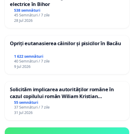
electrice în Bihor
538 semnături
45 Semnături / 7 zile
28 Jul 2026
Opriți eutanasierea câinilor și pisicilor în Bacău
1 622 semnături
40 Semnături / 7 zile
9 Jul 2026
Solicităm implicarea autorităților române în
cazul copilului român Wiliam Kristian
Gheorghe, aflat în plasament în Danemarca de
55 semnături
37 Semnături / 7 zile
12 ani
31 Jul 2026