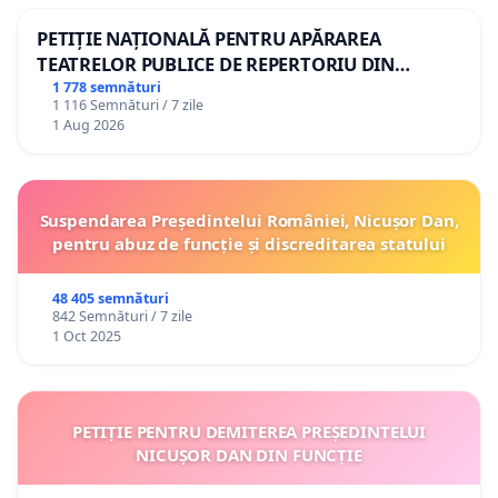
PETIȚIE NAȚIONALĂ PENTRU APĂRAREA
5. Prioritizarea investițiilor în sănătate și educație
TEATRELOR PUBLICE DE REPERTORIU DIN
ROMÂNIA
1 778 semnături
Aceste domenii reprezintă coloana vertebrală a
1 116 Semnături / 7 zile
unei societăți funcționale. Solicit evitarea
1 Aug 2026
reducerilor bugetare în aceste sectoare și
dezvoltarea de programe care să îmbunătățească
calitatea serviciilor.
Suspendarea Președintelui României, Nicușor Dan,
pentru abuz de funcție și discreditarea statului
6. Sprijin pentru familiile cu copii
48 405 semnături
Creșterea finanțării pentru creșe și grădinițe,
842 Semnături / 7 zile
1 Oct 2025
extinderea programelor after-school și menținerea
indemnizațiilor.
7. Protecția persoanelor cu dizabilități
PETIȚIE PENTRU DEMITEREA PREȘEDINTELUI
NICUȘOR DAN DIN FUNCȚIE
Solicit menținerea beneficiilor actuale, extinderea