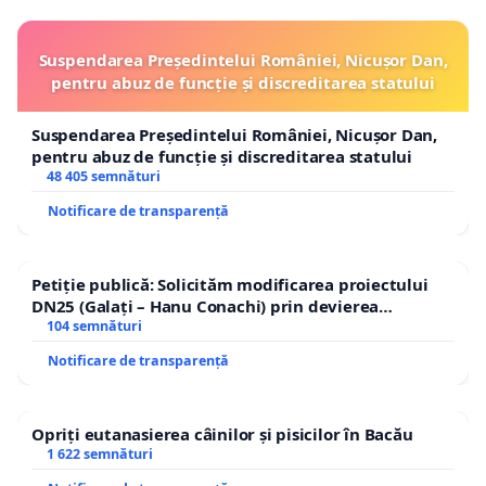
protejează familiile și persoanele în dificultate, în
loc să le împovăreze suplimentar.
Suspendarea Președintelui României, Nicușor Dan,
pentru abuz de funcție și discreditarea statului
Argumentele petiției
Suspendarea Președintelui României, Nicușor Dan,
1. Austeritatea lovește disproporționat în cetățenii
pentru abuz de funcție și discreditarea statului
48 405 semnături
vulnerabili
Notificare de transparență
Pensionarii cu venituri modeste, mamele aflate în
concediu pentru creșterea copiilor și persoanele cu
Petiție publică: Solicităm modificarea proiectului
dizabilități sunt primele afectate de tăierile
DN25 (Galați – Hanu Conachi) prin devierea
bugetare, de creșterea taxelor și de înghețarea
traseului în afara localităților!
104 semnături
beneficiilor sociale. Aceste categorii depind într-o
Notificare de transparență
măsură mai mare de serviciile publice și sunt mai
puțin flexibile financiar pentru a absorbi șocuri
Opriți eutanasierea câinilor și pisicilor în Bacău
economice.
1 622 semnături