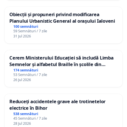
Obiecții și propuneri privind modificarea
Planului Urbanistic General al orașului Ialoveni
100 semnături
59 Semnături / 7 zile
31 Jul 2026
Cerem Ministerului Educației să includă Limba
Semnelor și alfabetul Braille în școlile din
Republica Moldova!
174 semnături
53 Semnături / 7 zile
26 Jul 2026
Reduceți accidentele grave ale trotinetelor
electrice în Bihor
538 semnături
45 Semnături / 7 zile
28 Jul 2026