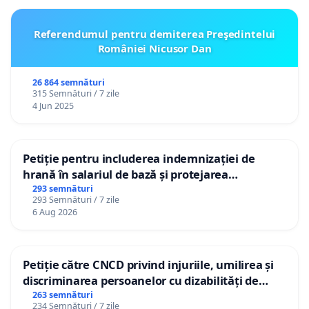
Referendumul pentru demiterea Preşedintelui
României Nicusor Dan
26 864 semnături
315 Semnături / 7 zile
4 Jun 2025
Petiție pentru includerea indemnizației de
hrană în salariul de bază și protejarea
gradațiilor de vechime pentru asistenții
293 semnături
293 Semnături / 7 zile
personali
6 Aug 2026
Petiție către CNCD privind injuriile, umilirea și
discriminarea persoanelor cu dizabilități de
către utilizatorul TikTok „Gorici”
263 semnături
234 Semnături / 7 zile