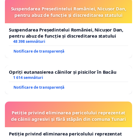
Suspendarea Președintelui României, Nicușor Dan,
pentru abuz de funcție și discreditarea statului
Suspendarea Președintelui României, Nicușor Dan,
pentru abuz de funcție și discreditarea statului
48 398 semnături
Notificare de transparență
Opriți eutanasierea câinilor și pisicilor în Bacău
1 614 semnături
Notificare de transparență
Petiție privind eliminarea pericolului reprezentat
de câinii agresivi și fără stăpân din comuna Tunari
Petiție privind eliminarea pericolului reprezentat