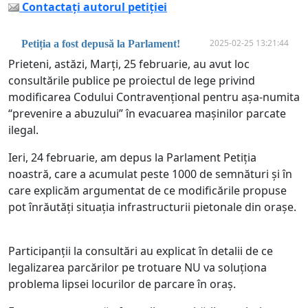
Contactați autorul petiției
2025-02-25 13:21:44
Petiția a fost depusă la Parlament!
Prieteni, astăzi, Marți, 25 februarie, au avut loc
consultările publice pe proiectul de lege privind
modificarea Codului Contravențional pentru așa-numita
“prevenire a abuzului” în evacuarea mașinilor parcate
ilegal.
Ieri, 24 februarie, am depus la Parlament Petiția
noastră, care a acumulat peste 1000 de semnături și în
care explicăm argumentat de ce modificările propuse
pot înrăutăți situația infrastructurii pietonale din orașe.
Participanții la consultări au explicat în detalii de ce
legalizarea parcărilor pe trotuare NU va soluționa
problema lipsei locurilor de parcare în oraș.