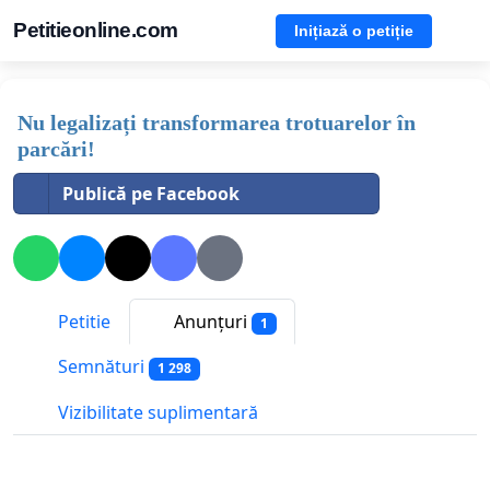
Petitieonline.com
Inițiază o petiție
Nu legalizați transformarea trotuarelor în
parcări!
Publică pe Facebook
Petitie
Anunțuri
1
Semnături
1 298
Vizibilitate suplimentară