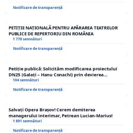
Notificare de transparență
PETIȚIE NAȚIONALĂ PENTRU APĂRAREA TEATRELOR
PUBLICE DE REPERTORIU DIN ROMÂNIA
1 778 semnături
Notificare de transparență
Petiție publică: Solicităm modificarea proiectului
DN25 (Galați – Hanu Conachi) prin devierea
traseului în afara localităților!
104 semnături
Notificare de transparență
Salvați Opera Brașov! Cerem demiterea
managerului interimar, Petrean Lucian-Marius!
1 891 semnături
Notificare de transparență