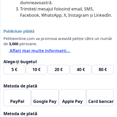
dumneavoastră.
Trimiteți mesajul folosind email, SMS,
Facebook, WhatsApp, X, Instagram și LinkedIn.
Publicitate plătită
Petitieonline.com va promova această petiție către un număr
de
3,000
persoane.
Aflați mai multe informații...
Alege-ți bugetul
5 €
10 €
20 €
40 €
80 €
Metoda de plată
PayPal
Google Pay
Apple Pay
Card bancar
Metoda de plată