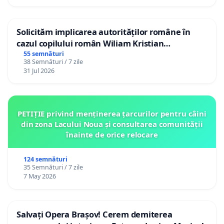
Solicităm implicarea autorităților române în
cazul copilului român Wiliam Kristian
Gheorghe, aflat în plasament în Danemarca de
55 semnături
38 Semnături / 7 zile
12 ani
31 Jul 2026
PETIȚIE privind menținerea țarcurilor pentru câini
din zona Lacului Noua și consultarea comunității
înainte de orice relocare
124 semnături
35 Semnături / 7 zile
7 May 2026
Salvați Opera Brașov! Cerem demiterea