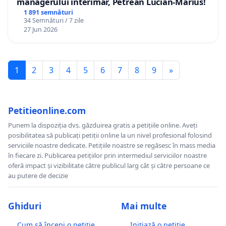
managerului interimar, Petrean Lucian-Marius!
1 891 semnături
34 Semnături / 7 zile
27 Jun 2026
1
2
3
4
5
6
7
8
9
»
Petitieonline.com
Punem la dispoziția dvs. găzduirea gratis a petițiile online. Aveți
posibilitatea să publicați petiții online la un nivel profesional folosind
serviciile noastre dedicate. Petițiile noastre se regăsesc în mass media
în fiecare zi. Publicarea petițiilor prin intermediul serviciilor noastre
oferă impact și vizibilitate către publicul larg cât și către persoane ce
au putere de decizie
Ghiduri
Mai multe
Cum să începi o petiție
Inițiază o petiție