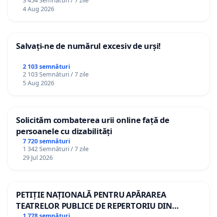
3 454 Semnături / 7 zile
4 Aug 2026
Salvați-ne de numărul excesiv de urși!
2 103 semnături
2 103 Semnături / 7 zile
5 Aug 2026
Solicităm combaterea urii online față de
persoanele cu dizabilități
7 720 semnături
1 342 Semnături / 7 zile
29 Jul 2026
PETIȚIE NAȚIONALĂ PENTRU APĂRAREA
TEATRELOR PUBLICE DE REPERTORIU DIN
ROMÂNIA
1 778 semnături