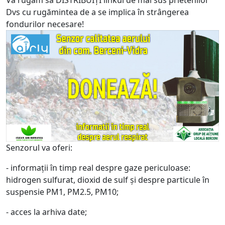
Vă rugăm să DISTRIBUIȚI linkul de mai sus prietenilor
Dvs cu rugămintea de a se implica în strângerea
fondurilor necesare!
Senzorul va oferi:
- informații în timp real despre gaze periculoase:
hidrogen sulfurat, dioxid de sulf și despre particule în
suspensie PM1, PM2.5, PM10;
- acces la arhiva date;