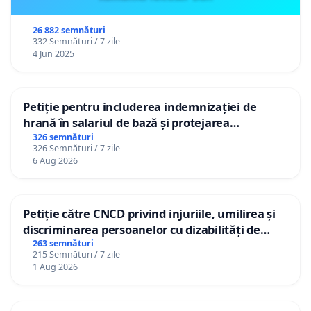
26 882 semnături
332 Semnături / 7 zile
4 Jun 2025
Petiție pentru includerea indemnizației de
hrană în salariul de bază și protejarea
gradațiilor de vechime pentru asistenții
326 semnături
326 Semnături / 7 zile
personali
6 Aug 2026
Petiție către CNCD privind injuriile, umilirea și
discriminarea persoanelor cu dizabilități de
către utilizatorul TikTok „Gorici”
263 semnături
215 Semnături / 7 zile
1 Aug 2026