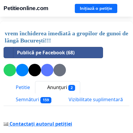
Petitieonline.com
Inițiază o petiție
vrem închiderea imediată a gropilor de gunoi de
lângă București!!!
Publică pe Facebook (68)
Petitie
Anunțuri
2
Semnături
Vizibilitate suplimentară
159
Contactați autorul petiției