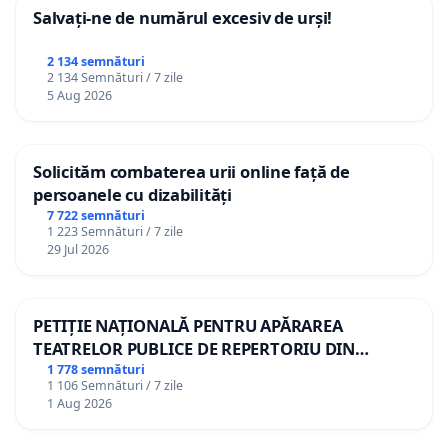
Salvați-ne de numărul excesiv de urși!
2 134 semnături
2 134 Semnături / 7 zile
5 Aug 2026
Solicităm combaterea urii online față de
persoanele cu dizabilități
7 722 semnături
1 223 Semnături / 7 zile
29 Jul 2026
PETIȚIE NAȚIONALĂ PENTRU APĂRAREA
TEATRELOR PUBLICE DE REPERTORIU DIN
ROMÂNIA
1 778 semnături
1 106 Semnături / 7 zile
1 Aug 2026