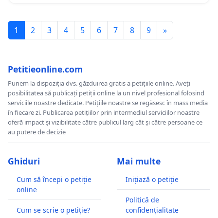
1
2
3
4
5
6
7
8
9
»
Petitieonline.com
Punem la dispoziția dvs. găzduirea gratis a petițiile online. Aveți
posibilitatea să publicați petiții online la un nivel profesional folosind
serviciile noastre dedicate. Petițiile noastre se regăsesc în mass media
în fiecare zi. Publicarea petițiilor prin intermediul serviciilor noastre
oferă impact și vizibilitate către publicul larg cât și către persoane ce
au putere de decizie
Ghiduri
Mai multe
Cum să începi o petiție
Inițiază o petiție
online
Politică de
Cum se scrie o petiție?
confidențialitate