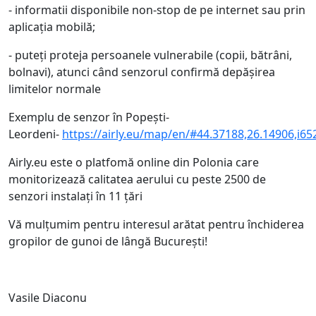
- informatii disponibile non-stop de pe internet sau prin
aplicația mobilă;
- puteți proteja persoanele vulnerabile (copii, bătrâni,
bolnavi), atunci când senzorul confirmă depășirea
limitelor normale
Exemplu de senzor în Popești-
Leordeni-
https://airly.eu/map/en/#44.37188,26.14906,i65
Airly.eu este o platfomă online din Polonia care
monitorizează calitatea aerului cu peste 2500 de
senzori instalați în 11 țări
Vă mulțumim pentru interesul arătat pentru închiderea
gropilor de gunoi de lângă București!
Vasile Diaconu