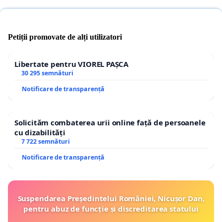
Petiții promovate de alți utilizatori
Libertate pentru VIOREL PAȘCA
30 295 semnături
Notificare de transparență
Solicităm combaterea urii online față de persoanele
cu dizabilități
7 722 semnături
Notificare de transparență
Suspendarea Președintelui României, Nicușor Dan,
pentru abuz de funcție și discreditarea statului