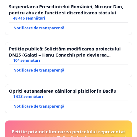
Suspendarea Președintelui României, Nicușor Dan,
pentru abuz de funcție și discreditarea statului
48 416 semnături
Notificare de transparență
Petiție publică: Solicităm modificarea proiectului
DN25 (Galați – Hanu Conachi) prin devierea
traseului în afara localităților!
104 semnături
Notificare de transparență
Opriți eutanasierea câinilor și pisicilor în Bacău
1 623 semnături
Notificare de transparență
Petiție privind eliminarea pericolului reprezentat