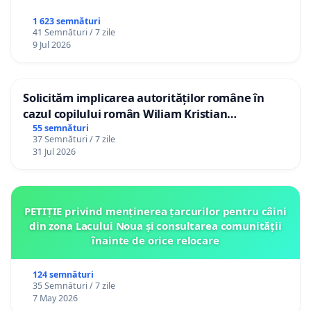
1 623 semnături
41 Semnături / 7 zile
9 Jul 2026
Solicităm implicarea autorităților române în
cazul copilului român Wiliam Kristian
Gheorghe, aflat în plasament în Danemarca de
55 semnături
37 Semnături / 7 zile
12 ani
31 Jul 2026
PETIȚIE privind menținerea țarcurilor pentru câini
din zona Lacului Noua și consultarea comunității
înainte de orice relocare
124 semnături
35 Semnături / 7 zile
7 May 2026